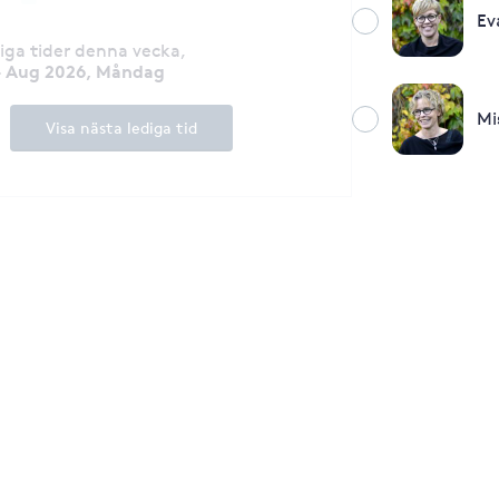
Ev
diga tider denna vecka
,
 Aug 2026, Måndag
Mi
Visa nästa lediga tid