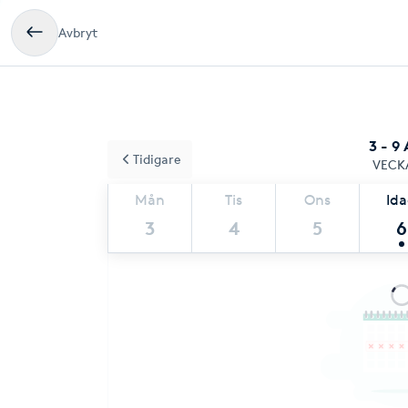
Avbryt
3 - 9
Tidigare
VECK
Mån
Tis
Ons
Id
3
4
5
6