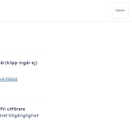
r(klipp ingår ej)
are tjänst
lfri utförare
örst tillgänglighet