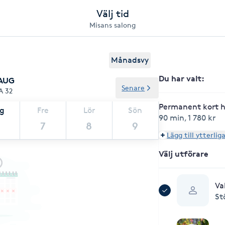
Välj tid
Misans salong
Månadsvy
Du har valt
:
 AUG
Senare
A 32
Permanent kort hå
ag
Fre
Lör
Sön
90 min
,
1 780 kr
7
8
9
Lägg till ytterlig
Välj utförare
Va
St