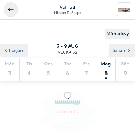
Välj tid
Mission To Shape
Månadsvy
3 - 9 AUG
Tidigare
Senare
VECKA 32
Mån
Tis
Ons
Tor
Fre
Idag
Sön
3
4
5
6
7
8
9