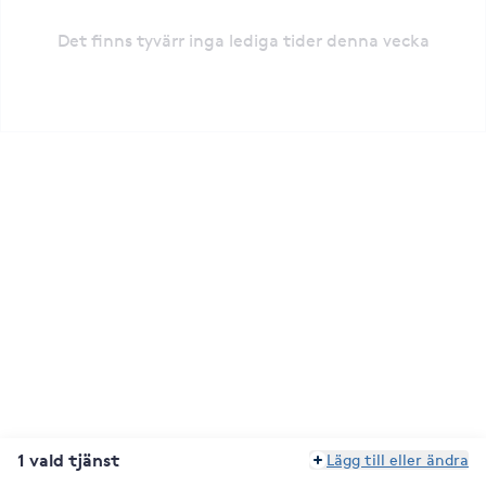
Det finns tyvärr inga lediga tider denna vecka
1 vald tjänst
Lägg till eller ändra