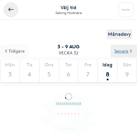
Välj tid
Salong Hudnära
Månadsvy
3 - 9 AUG
Tidigare
Senare
VECKA 32
Mån
Tis
Ons
Tor
Fre
Idag
Sön
3
4
5
6
7
8
9