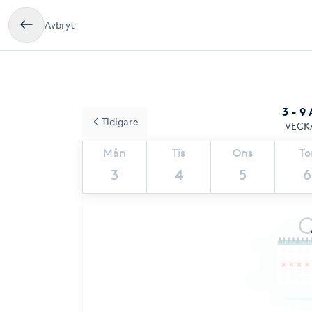
Avbryt
3 - 9
Tidigare
VECK
Mån
Tis
Ons
To
3
4
5
6