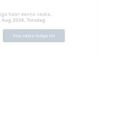
diga tider denna vecka
,
3 Aug 2026, Torsdag
Visa nästa lediga tid