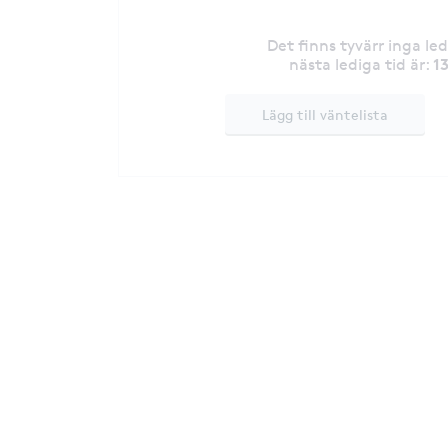
Det finns tyvärr inga le
1
nästa lediga tid är
:
Lägg till väntelista