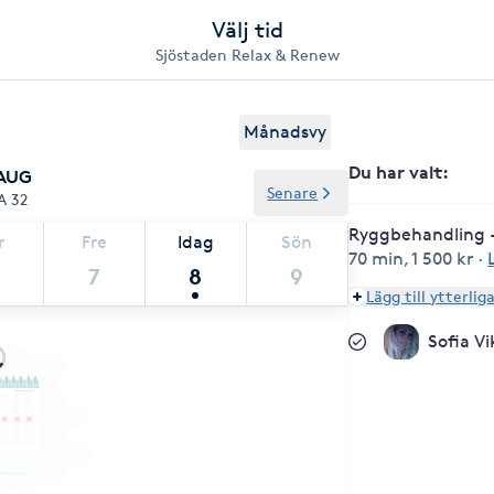
Välj tid
Sjöstaden Relax & Renew
Månadsvy
Du har valt
:
 AUG
Senare
A 32
Ryggbehandling 
r
Fre
Idag
Sön
70 min
,
1 500 kr
·
7
8
9
Lägg till ytterlig
Sofia V