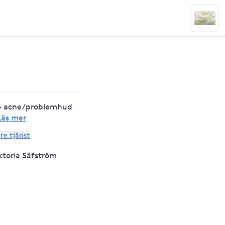
- acne/problemhud
Läs mer
are tjänst
iktoria Säfström