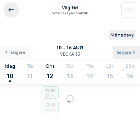
Välj tid
Sotenäs Fysiopraktik
Månadsvy
10 - 16 AUG
Tidigare
Senare
VECKA 33
Idag
Tis
Ons
Tor
Fre
Lör
Sön
10
11
12
13
14
15
16
13:00
200 kr
13:15
200 kr