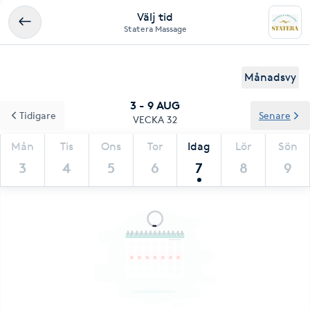
Välj tid
Statera Massage
Månadsvy
3 - 9 AUG
Tidigare
Senare
VECKA 32
Mån
Tis
Ons
Tor
Idag
Lör
Sön
3
4
5
6
7
8
9