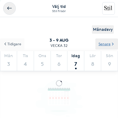
Välj tid
Stil Frisör
Månadsvy
3 - 9 AUG
Tidigare
Senare
VECKA 32
Mån
Tis
Ons
Tor
Idag
Lör
Sön
3
4
5
6
7
8
9