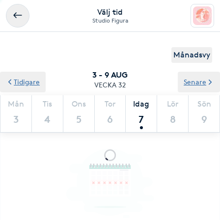
Välj tid
Studio Figura
Månadsvy
3 - 9 AUG
Tidigare
Senare
VECKA 32
Mån
Tis
Ons
Tor
Idag
Lör
Sön
3
4
5
6
7
8
9