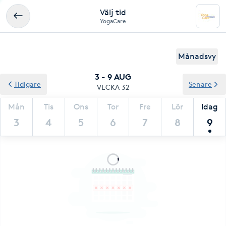
Välj tid
YogaCare
Månadsvy
3 - 9 AUG
Tidigare
Senare
VECKA 32
Mån
Tis
Ons
Tor
Fre
Lör
Idag
3
4
5
6
7
8
9