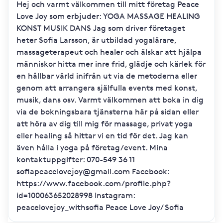
Hej och varmt välkommen till mitt företag Peace
Love Joy som erbjuder: YOGA MASSAGE HEALING
KONST MUSIK DANS Jag som driver företaget
heter Sofia Larsson, är utbildad yogalärare,
massageterapeut och healer och älskar att hjälpa
människor hitta mer inre frid, glädje och kärlek för
en hållbar värld inifrån ut via de metoderna eller
genom att arrangera själfulla events med konst,
musik, dans osv. Varmt välkommen att boka in dig
via de bokningsbara tjänsterna här på sidan eller
att höra av dig till mig för massage, privat yoga
eller healing så hittar vi en tid för det. Jag kan
även hålla i yoga på företag/event. Mina
kontaktuppgifter: 070-549 36 11
sofiapeacelovejoy@gmail.com Facebook:
https://www.facebook.com/profile.php?
id=100063652028998 Instagram:
peacelovejoy_withsofia Peace Love Joy/ Sofia