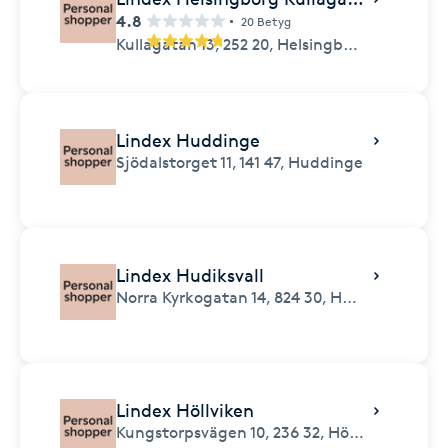
4.8
20 Betyg
Kullagatan 13,
252 20,
Helsingborg
Lindex Huddinge
Sjödalstorget 11,
141 47,
Huddinge
Lindex Hudiksvall
Norra Kyrkogatan 14,
824 30,
Hudiksvall
Lindex Höllviken
Kungstorpsvägen 10,
236 32,
Höllviken