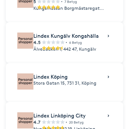
5
7 Betyg
Kungsmässan Borgmästaregatan 5,
434 32,
Lindex Kungälv Kongahälla
4.5
6 Betyg
Älvebacken 1,
442 47,
Kungälv
Lindex Köping
Stora Gatan 15,
731 31,
Köping
Lindex Linköping City
4.7
20 Betyg
Nygatan 19,
582 19,
Linköping