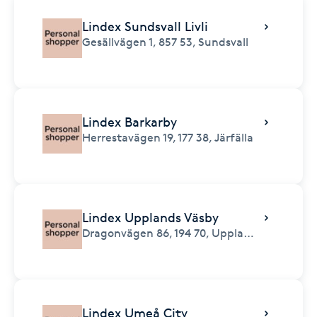
Lindex Sundsvall Livli
Gesällvägen 1,
857 53,
Sundsvall
Lindex Barkarby
Herrestavägen 19,
177 38,
Järfälla
Lindex Upplands Väsby
Dragonvägen 86,
194 70,
Upplands Väsby
Lindex Umeå City