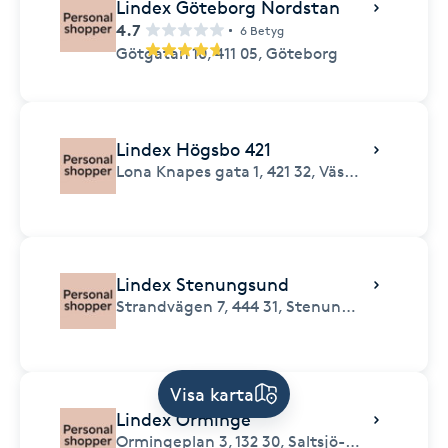
Lindex Göteborg Nordstan
4.7
6 Betyg
Götgatan 10,
411 05,
Göteborg
Lindex Högsbo 421
Lona Knapes gata 1,
421 32,
Västra Frölunda
Lindex Stenungsund
Strandvägen 7,
444 31,
Stenungsund
Visa karta
Lindex Orminge
Ormingeplan 3,
132 30,
Saltsjö-boo