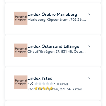
Lindex Örebro Marieberg
Marieberg Köpcentrum,
702 36,
Örebro
Lindex Östersund Lillänge
Chaufförvägen 27,
831 48,
Östersund
Lindex Ystad
4.9
11 Betyg
Stora Östergatan,
271 34,
Ystad