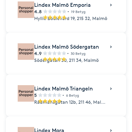
Lindex Malmö Emporia
4.8
19 Betyg
Hyllie Boulevard 19,
215 32,
Malmö
Lindex Malmö Södergatan
4.9
30 Betyg
Södergatan 30,
211 34,
Malmö
Lindex Malmö Triangeln
5
6 Betyg
Rådmansgatan 12b,
211 46,
Malmö
Lindex Mora