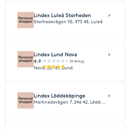
Lindex Luleå Storheden
Storhedsvägen 1G,
973 45,
Luleå
Lindex Lund Nova
4.9
39 Betyg
Nova,
227 61,
Lund
Lindex Löddeköpinge
Marknadsvägen 7,
246 42,
Löddeköpinge