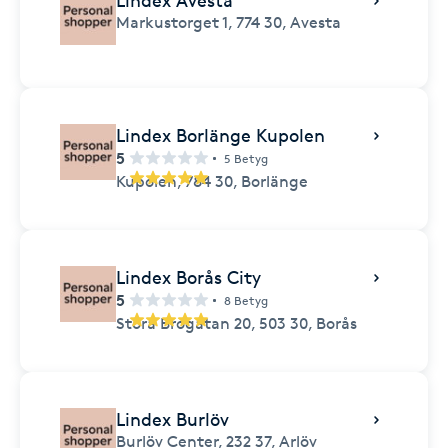
Lindex Avesta
Markustorget 1,
774 30,
Avesta
Lindex Borlänge Kupolen
5
5 Betyg
Kupolen,
784 30,
Borlänge
Lindex Borås City
5
8 Betyg
Stora Brogatan 20,
503 30,
Borås
Lindex Burlöv
Burlöv Center,
232 37,
Arlöv