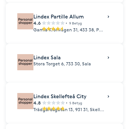
Lindex Partille Allum
4.6
9 Betyg
Gamla Kronvägen 31,
433 38,
Partille
Lindex Sala
Stora Torget 6,
733 30,
Sala
Lindex Skellefteå City
4.8
5 Betyg
Trädgårdsgatan 13,
931 31,
Skellefteå