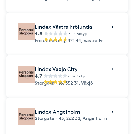
Lindex Västra Frölunda
4.8
14 Betyg
Frölunda torg,
421 44,
Västra Frölunda
Lindex Växjö City
4.7
37 Betyg
Storgatan 16,
352 31,
Växjö
Lindex Ängelholm
Storgatan 45,
262 32,
Ängelholm