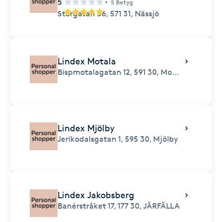
5
5 Betyg
Storgatan 36,
571 31,
Nässjö
Lindex Motala
Bispmotalagatan 12,
591 30,
Motala
Lindex Mjölby
Jerikodalsgatan 1,
595 30,
Mjölby
Lindex Jakobsberg
Banérstråket 17,
177 30,
JÄRFÄLLA