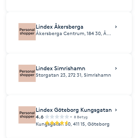
Lindex Åkersberga
Åkersberga Centrum,
184 30,
Åkersberga
Lindex Simrishamn
Storgatan 23,
272 31,
Simrishamn
Lindex Göteborg Kungsgatan
4.6
8 Betyg
Kungsgatan 50,
411 15,
Göteborg