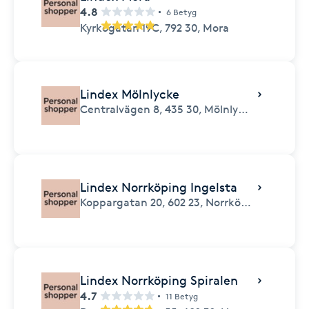
4.8
6 Betyg
Kyrkogatan 19C,
792 30,
Mora
Lindex Mölnlycke
Centralvägen 8,
435 30,
Mölnlycke
Lindex Norrköping Ingelsta
Koppargatan 20,
602 23,
Norrköping
Lindex Norrköping Spiralen
4.7
11 Betyg