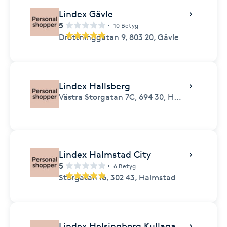
Lindex Gävle
5
10 Betyg
Drottninggatan 9,
803 20,
Gävle
Lindex Hallsberg
Västra Storgatan 7C,
694 30,
Hallsberg
Lindex Halmstad City
5
6 Betyg
Storgatan 16,
302 43,
Halmstad
Lindex Helsingborg Kullagatan