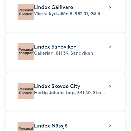
Lindex Gällivare
Västra kyrkallén 5,
982 31,
Gällivare
Lindex Sandviken
Gallerian,
811 39,
Sandviken
Lindex Skövde City
Hertig Johans torg,
541 30,
Skövde
Lindex Nässjö