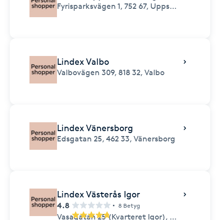
Fyrisparksvägen 1,
752 67,
Uppsala
Lindex Valbo
Valbovägen 309,
818 32,
Valbo
Lindex Vänersborg
Edsgatan 25,
462 33,
Vänersborg
Lindex Västerås Igor
4.8
8 Betyg
Vasagatan 25 (Kvarteret Igor),
722 15,
Väster