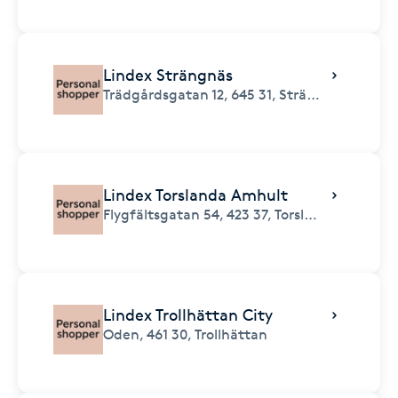
Lindex Strängnäs
Trädgårdsgatan 12,
645 31,
Strängnäs
Lindex Torslanda Amhult
Flygfältsgatan 54,
423 37,
Torslanda
Lindex Trollhättan City
Oden,
461 30,
Trollhättan