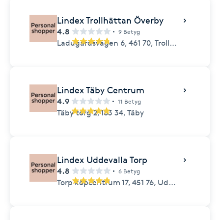
Lindex Trollhättan Överby
4.8
9 Betyg
Ladugårdsvägen 6,
461 70,
Trollhättan
Lindex Täby Centrum
4.9
11 Betyg
Täby torg 2,
183 34,
Täby
Lindex Uddevalla Torp
4.8
6 Betyg
Torp köpcentrum 17,
451 76,
Uddevalla