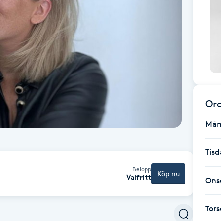
Ord
Mån
Tisd
Belopp
Köp nu
Valfritt
Ons
Tor