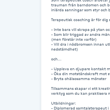
Som terapeutisk coach arbetar j
trauman från barndomen och bry
Fotsvamp
inlärda sanningar som styr och b
Terapeutisk coaching är för dig 
Fotvård
- Inte bara vill skrapa på ytan
Fransar
- Som blir triggad av andra männ
(men förstår inte varför)

- Vill dra i nödbromsen innan u
Fransborttagning
nedstämdhet)

och...

Fransfärgning
- Uppleva en djupare kontakt m
- Öka din motståndskraft mot st
Fransförlängning
- Bryta ohälsosamma mönster

Tillsammans skapar vi ett kreat
Fransförlängning Megavolym
verktyg som du kan praktisera mel
Fransförlängning Volym
Utbildningar:

- Diplomerad samtalsterapeut i 
