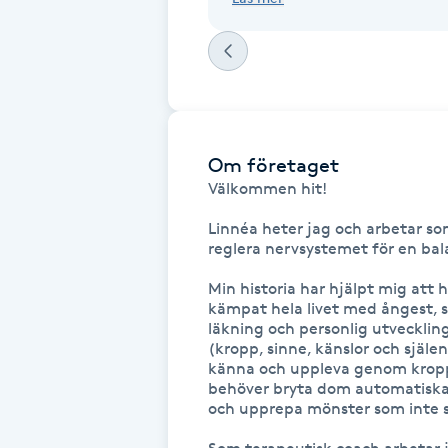
Eyeliner-tatuering
F
Face framing
Faceliftmassage
Om företaget
Välkommen hit!

Fet hårbotten
Linnéa heter jag och arbetar som
reglera nervsystemet för en balan
Fettreducering
Min historia har hjälpt mig att hi
Fibromassage
kämpat hela livet med ångest, st
läkning och personlig utveckling 
(kropp, sinne, känslor och själen
Fillers
känna och uppleva genom kroppen
behöver bryta dom automatiska ta
och upprepa mönster som inte s
Fotmassage