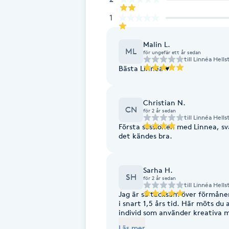
fysiska symtom. ✔ Du skapar större motståndskraft mot stress i utmanande
Cryoterapi
situationer ✔ Du skapar tid för det so
1
mindre alla till lags och sätter sunda g
D
känslolivet ✔ Du går från perfektion ti
tillit gentemot dig själv och andra som
meningsfullhet
Malin L.
Damklippning
ML
för ungefär ett år sedan
till
Linnéa Hell
Bästa Linnéa ♥️
Dermapen
Christian N.
Diamantslipning
CN
för 2 år sedan
till
Linnéa Hell
E
Första sessionen med Linnea, sv
det kändes bra.
Enzympeeling
Sarha H.
Extensions
SH
för 2 år sedan
till
Linnéa Hell
Jag är så tacksam över förmånen
Extensions borttagning
i snart 1,5 års tid. Här möts du
individ som använder kreativa 
att lära känna flera sidor av dig
Läs mer