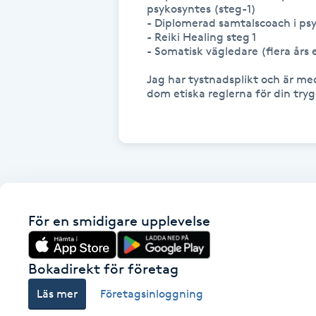
psykosyntes (steg-1)

Fransk manikyr
- Diplomerad samtalscoach i psy
- Reiki Healing steg 1

- Somatisk vägledare (flera års 
Fransrengöring
Jag har tystnadsplikt och är me
dom etiska reglerna för din tryg
Frekvensterapi
Friskvård
Friskvårdsmassage
Frisör
För en smidigare upplevelse
Funktionsanalys
Bokadirekt för företag
Läs mer
Företagsinloggning
Färgning