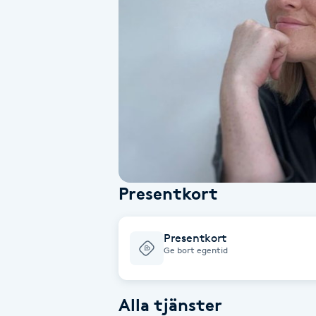
Alternativmedicin
Andningsmassage
Ansiktslyft utan kirurgi
Aromamassage
Ashtanga Yoga
Presentkort
Ayurveda
Presentkort
Ayurvedisk Massage
Ge bort egentid
Ansiktsbehandling djuprengörande
Alla tjänster
B