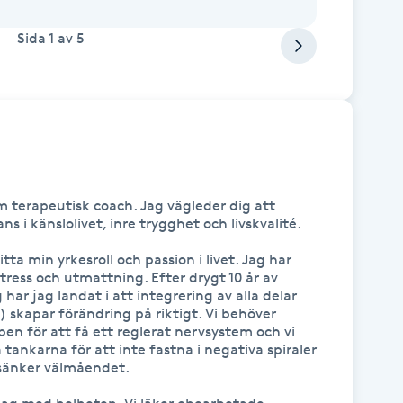
Sida
1
av
5
 terapeutisk coach. Jag vägleder dig att 
s i känslolivet, inre trygghet och livskvalité.

tta min yrkesroll och passion i livet. Jag har 
ress och utmattning. Efter drygt 10 år av 
har jag landat i att integrering av alla delar 
) skapar förändring på riktigt. Vi behöver 
 för att få ett reglerat nervsystem och vi 
nkarna för att inte fastna i negativa spiraler 
änker välmåendet.
