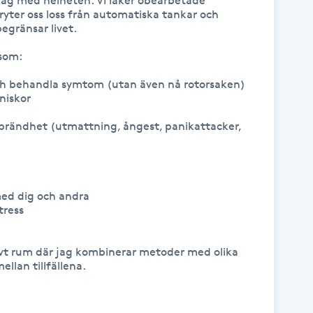
ag med helheten. Vi läker obearbetade 
ter oss loss från automatiska tankar och 
egränsar livet.

som:

 och behandla symtom (utan även nå rotorsaken)

iskor 

tbrändhet (utmattning, ångest, panikattacker, 
ed dig och andra

ress

ivt rum där jag kombinerar metoder med olika 
lan tillfällena. 
