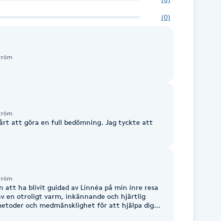
m ger glädje och energi ✔ Du blir
(
0
)
ränser ✔ Du får större balans i
ll trygg version av dig ✔ Du skapar
 bidrar till mer kontakt och
ström
ström
årt att göra en full bedömning. Jag tyckte att
ström
 att ha blivit guidad av Linnéa på min inre resa
 av en otroligt varm, inkännande och hjärtlig
metoder och medmänsklighet för att hjälpa dig
 själv. Tacksam, nöjd och glad över denna pärla!