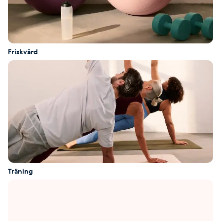
F
Face framing
Friskvård
Faceliftmassage
Fet hårbotten
Fettreducering
Fibromassage
Träning
Fillers
Fotmassage