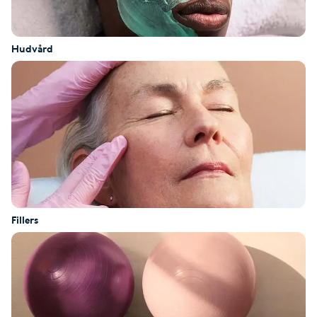
Cryoterapi
D
Hudvård
Damklippning
Dermapen
Diamantslipning
E
Enzympeeling
Fillers
Extensions
Extensions borttagning
Eyeliner-tatuering