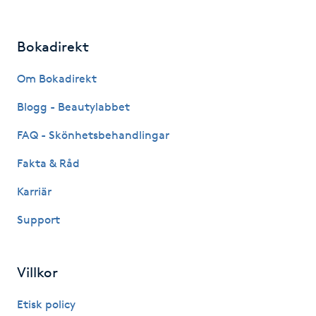
Gua Sha-massage
Bokadirekt
H
Om Bokadirekt
Hatha Yoga
Blogg - Beautylabbet
Headspa
FAQ - Skönhetsbehandlingar
Fakta & Råd
Healing
Karriär
Herrklippning
Support
HIFU
Villkor
Hollywood Peel
Etisk policy