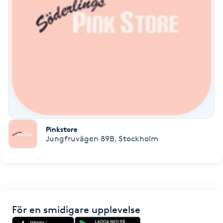
Fransk manikyr
Fransrengöring
Frekvensterapi
Friskvård
Friskvårdsmassage
Pinkstore
Jungfruvägen 89B
,
Stockholm
Frisör
Funktionsanalys
Färgning
För en smidigare upplevelse