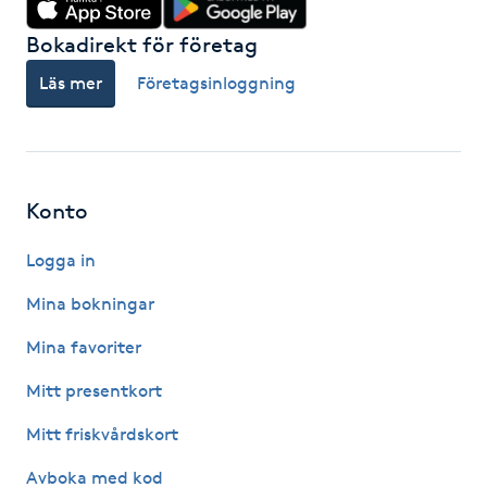
Föning
Bokadirekt för företag
G
Läs mer
Företagsinloggning
Gel naglar
Gelenaglar
Konto
Gellack
Logga in
Gellack med förstärkning
Mina bokningar
Mina favoriter
Gravidmassage
Mitt presentkort
Gravidyoga
Mitt friskvårdskort
Gruppträning
Avboka med kod