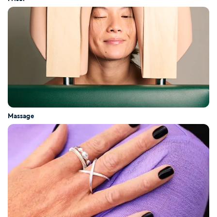
Babylights
Balayage
Bambumassage
Barber
Massage
Barnklippning
BIAB
Blowout
Bottenfärg