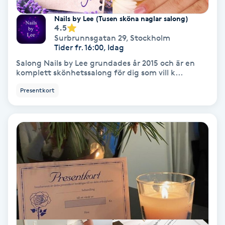
Lymfmassage
Nails by Lee (Tusen sköna naglar salong)
4.5
Läpptatuering
Surbrunnsgatan 29
,
Stockholm
M
Tider fr. 16:00, Idag
Salong Nails by Lee grundades år 2015 och är en
Makeup
komplett skönhetssalong för dig som vill k...
Presentkort
Manikyr & Pedikyr
Massage
Medial vägledning
Medicinsk massage
Meditation