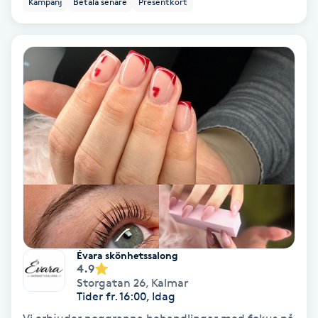
Kampanj
Betala senare
Presentkort
Ansiktsbehandling djuprengörande
B
Babylights
Balayage
Bambumassage
Barber
Barnklippning
Évara skönhetssalong
4.9
BIAB
Storgatan 26
,
Kalmar
Tider fr. 16:00, Idag
Blowout