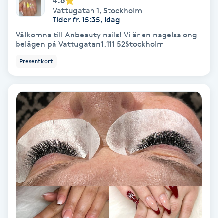
4.6
Vattugatan 1
,
Stockholm
Koppningsmassage
Tider fr. 15:35, Idag
Välkomna till Anbeauty nails! Vi är en nagelsalong
belägen på Vattugatan1.111 52Stockholm
Kosmetisk tatuering
Presentkort
Kostrådgivning
Kroppsinpackning
Kroppspeeling
Käkledsbehandling
Kärlbehandling
L