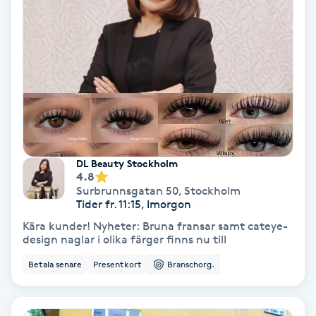
Terapi
Thaimassage
Toning
Torr hårbotten
Torrborstning
DL Beauty Stockholm
4.8
Surbrunnsgatan 50
,
Stockholm
Triggerpunktsmassage
Tider fr. 11:15, Imorgon
Kära kunder! Nyheter: Bruna fransar samt cateye-
Trådning
design naglar i olika färger finns nu till
Betala senare
Presentkort
Branschorg.
Träning