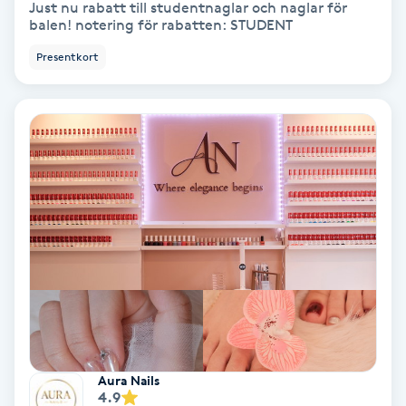
Just nu rabatt till studentnaglar och naglar för
balen! notering för rabatten: STUDENT
PRP (Platelet Rich Plasma)
Presentkort
PRX-T33
Psoriasis
PT
R
Radiofrekvens
Rakning
Reflexologi
Aura Nails
4.9