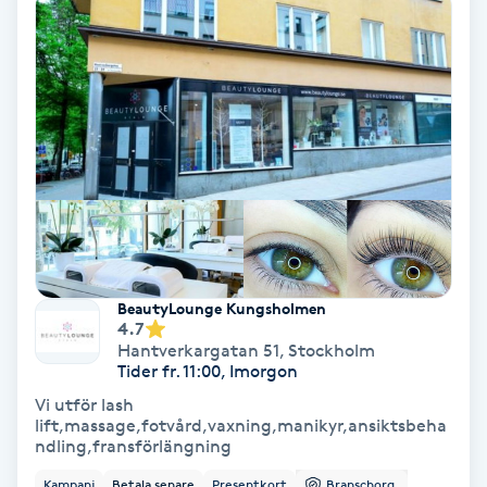
Tvätt & Fön
V
Vaccination
Vampyrbehandling
Vaxning
Vaxning brasiliansk
BeautyLounge Kungsholmen
4.7
Veterinär
Hantverkargatan 51
,
Stockholm
Tider fr. 11:00, Imorgon
Vibrationsmassage
Vi utför lash
lift,massage,fotvård,vaxning,manikyr,ansiktsbeha
ndling,fransförlängning
Vinyasa Yoga
Kampanj
Betala senare
Presentkort
Branschorg.