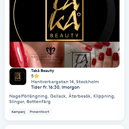
Olaplex
Olaplexbehandling
Ombre
Ombre brows
Ombre naglar
Takå Beauty
5
Hantverkargatan 14
,
Stockholm
Optiker
Tider fr. 16:30, Imorgon
Nagelförlängning, Gellack, Återbesök, Klippning,
Slingor, Bottenfärg
Ortobionomi
Kampanj
Presentkort
Ortopedi