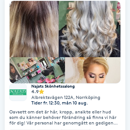
Osteopati
P
Paraffinbehandling
Pedikyr
Pensionärklippning
Permanent
Najats Skönhetssalong
4.9
Permanent hårborttagning
Albrektsvägen 122A
,
Norrköping
Tider fr. 12:30, mån 10 aug.
Permanent ögonbrynsmakeup
Oavsett om det är hår, kropp, ansikte eller hud
som du känner behöver förändring så finns vi här
för dig! Vår personal har genomgått en gedigen
Personal shopper
utbildning och har rätt certifieringar för att ta