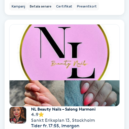
Kampanj
Betala senare
Certifikat
Presentkort
IPL
IPL hårborttagning
IR-massage
J
Japansk massage
K
K18
Katun fransar
NL Beauty Nails – Salong Harmoni
4.9
Sankt Eriksplan 13
,
Stockholm
Kemisk peeling
Tider fr. 17:55, Imorgon