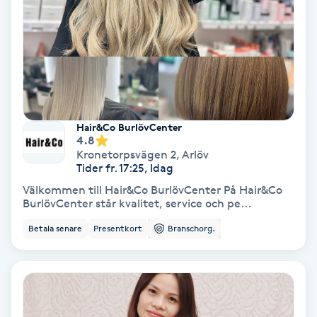
Svettbehandling
T
Tuina-massage
Taktil massage
Hair&Co BurlövCenter
4.8
Kronetorpsvägen 2
,
Arlöv
Tandblekning
Tider fr. 17:25, Idag
Välkommen till Hair&Co BurlövCenter På Hair&Co
Tandläkare
BurlövCenter står kvalitet, service och pe...
Betala senare
Presentkort
Branschorg.
Tatuering
Tatueringsborttagning