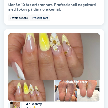
Mer än 10 års erfarenhet. Professionell nagelvård
Keratinbehandling
med fokus på dina önskemål.
Betala senare
Presentkort
Kinesiologi
Kinesisk medicin
Kiropraktik
Klangmassage
Klippning
Klippning & Slingor
Klippning ungdom
AnBeauty