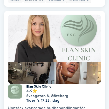
Volymfransar
Vårtor
Y
Yin Yoga
Yoga
Yoga Nidra
Yogamassage
Elan Skin Clinic
Z
4.9
Sveagatan 8
,
Göteborg
Zonterapi
Tider fr. 17:25, Idag
Upptäck avancerade hudbehandlingar för