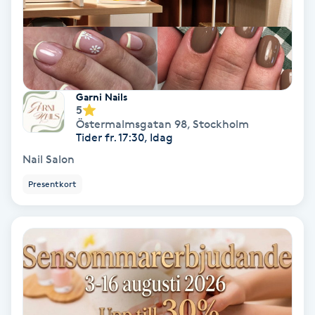
Fransförlängning Volym
Fransk manikyr
Garni Nails
Fransrengöring
5
Östermalmsgatan 98
,
Stockholm
Frekvensterapi
Tider fr. 17:30, Idag
Nail Salon
Friskvård
Presentkort
Friskvårdsmassage
Frisör
Funktionsanalys