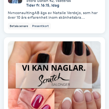
Stora Gatan 42
,
Västerås
Color correction
Tider fr. 16:15, Idag
NvnconsultingAB ägs av Natalie Verdejo, som har
Cryoterapi
över 10 års erfarenhet inom skönhetsbra...
D
Betala senare
Presentkort
Damklippning
Dermapen
Diamantslipning
E
Enzympeeling
Extensions