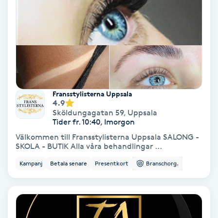
Nagelvård
Naglar borttagning
Naglar reparation
Fransstylisterna Uppsala
4.9
Naprapati
Sköldungagatan 59
,
Uppsala
Tider fr. 10:40, Imorgon
Navelpiercing
Välkommen till Fransstylisterna Uppsala SALONG -
SKOLA - BUTIK Alla våra behandlingar ...
NBE-massage
Kampanj
Betala senare
Presentkort
Branschorg.
Ny frisyr
O