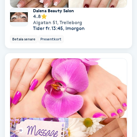
Laserbehandling
Dalena Beauty Salon
4.8
Lashlift Keratin
Algatan 51
,
Trelleborg
Tider fr. 13:45, Imorgon
LED-ljusterapi
Betala senare
Presentkort
Liktornar
LPG
LPG-behandling
LPG-massage
Luggklippning