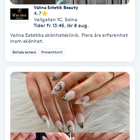
Valina Estetik Beauty
Samtalsterapi
4.7
Vallgatan 1C
,
Solna
Tider fr. 13:45, lör 8 aug.
Senioryoga
Valina Estetiks skönhetsklinik. Flera års erfarenhet
inom skönhet.
Shiatsu
Betala senare
Presentkort
Singelfransar
Sjukgymnastik
Skalpmassage
Skinbooster
Sklerosering