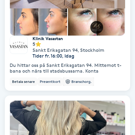
Spa
Spa manikyr & pedikyr
Klinik Vasastan
5
Spa-manikyr
Sankt Eriksgatan 94
,
Stockholm
Tider fr. 16:00, Idag
Spa-pedikyr
Du hittar oss på Sankt Eriksgatan 94. Mittemot t-
bana och nära till stadsbussarna. Konta
Spraytan
Betala senare
Presentkort
Branschorg.
Stylist
Sugaring
Svensk massage