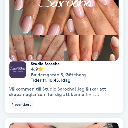
Gruppträning
Gua Sha-massage
H
Hatha Yoga
Studio Sarocha
4.9
Headspa
Baldersgatan 3
,
Göteborg
Tider fr. 16:45, Idag
Healing
Välkommen till Studio Sarocha! Jag älskar att
skapa naglar som får dig att känna fin i ...
Herrklippning
Presentkort
HIFU