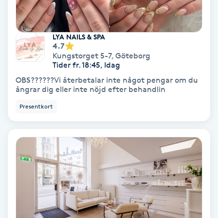
Skoinlägg
LYA NAILS & SPA
Skägg
4.7
Kungstorget 5-7
,
Göteborg
Tider fr. 18:45, Idag
Skäggfärgning
OBS??????Vi återbetalar inte något pengar om du
ångrar dig eller inte nöjd efter behandlin
Skäggklippning
Presentkort
Skäggtrimmning
Skönhet
Slingor
Sockring