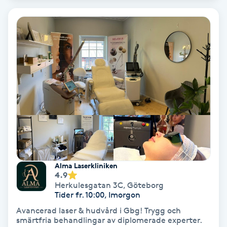
Hypnos
Hårborttagning
Hårbottenbehandling
Hårförlängning
Hårvård
Hälsa
Alma Laserkliniken
4.9
Hälsprickor
Herkulesgatan 3C
,
Göteborg
Tider fr. 10:00, Imorgon
I
Avancerad laser & hudvård i Gbg! Trygg och
smärtfria behandlingar av diplomerade experter.
Idrottsmassage