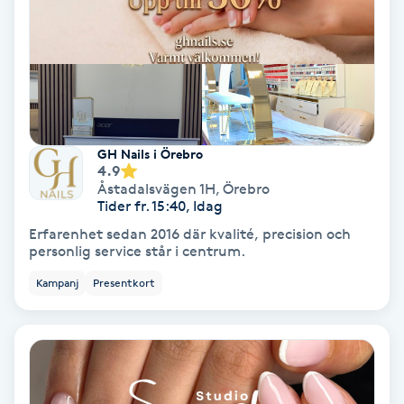
Färgning
Föning
G
Gel naglar
GH Nails i Örebro
4.9
Åstadalsvägen 1H
,
Örebro
Gelenaglar
Tider fr. 15:40, Idag
Erfarenhet sedan 2016 där kvalité, precision och
Gellack
personlig service står i centrum.
Kampanj
Presentkort
Gellack med förstärkning
Gravidmassage
Gravidyoga