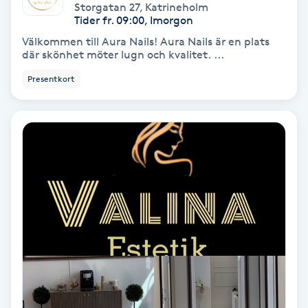
Storgatan 27
,
Katrineholm
Regndroppsmassage
Tider fr. 09:00, Imorgon
Välkommen till Aura Nails! Aura Nails är en plats
Reiki
där skönhet möter lugn och kvalitet. ...
Presentkort
Reikihealing
Reiki massage
Restorative Yoga
Rosacea
Rosenmetoden
Ryggmassage
S