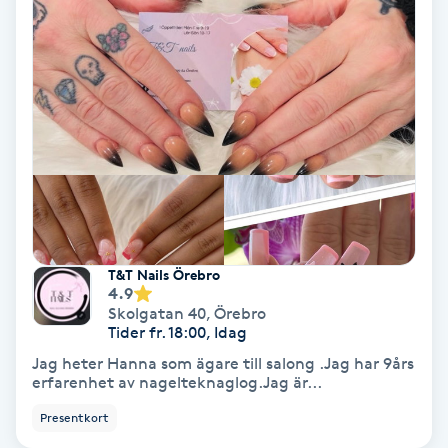
Hollywood Peel
Hot Stone Massage
Hot yoga
Hudföryngring
Huduppstramning
T&T Nails Örebro
4.9
Hudvård
Skolgatan 40
,
Örebro
Tider fr. 18:00, Idag
Hyaluronsyra
Jag heter Hanna som ägare till salong .Jag har 9års
erfarenhet av nagelteknaglog.Jag är...
Hyperhidros
Presentkort