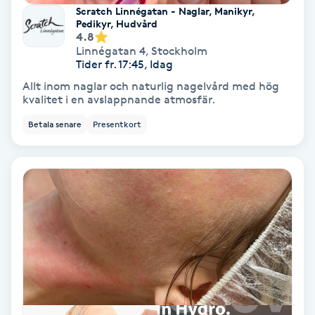
Extensions borttagning
Scratch Linnégatan - Naglar, Manikyr,
Pedikyr, Hudvård
4.8
Eyeliner-tatuering
Linnégatan 4
,
Stockholm
F
Tider fr. 17:45, Idag
Allt inom naglar och naturlig nagelvård med hög
Face framing
kvalitet i en avslappnande atmosfär.
Betala senare
Presentkort
Faceliftmassage
Fet hårbotten
Fettreducering
Fibromassage
Fillers