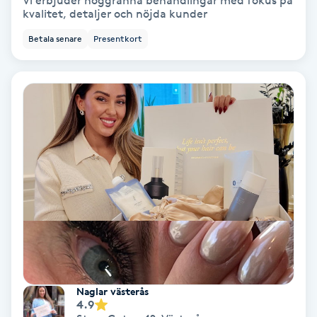
Vi erbjuder noggranna behandlingar med fokus på
kvalitet, detaljer och nöjda kunder
Bottenfärg
Betala senare
Presentkort
Brynformning
Brynfärgning
Brynplockning
Bröllopsuppsättning
C
Celluliter
Coachning
Naglar västerås
4.9