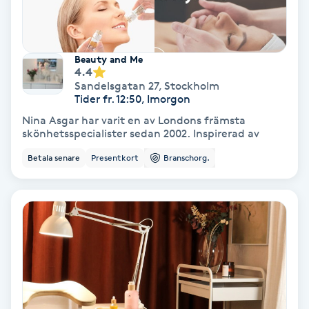
Fotmassage
Fotsvamp
Beauty and Me
4.4
Sandelsgatan 27
,
Stockholm
Fotvård
Tider fr. 12:50, Imorgon
Nina Asgar har varit en av Londons främsta
skönhetsspecialister sedan 2002. Inspirerad av
Fransar
Betala senare
Presentkort
Branschorg.
Fransborttagning
Fransfärgning
Fransförlängning
Fransförlängning Megavolym