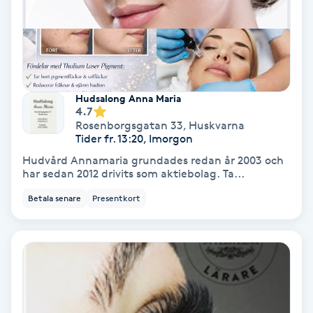
Nagelförlängning akryl
Nagelförlängning gelé
Hudsalong Anna Maria
4.7
Nagelförlängning glasfiber
Rosenborgsgatan 33
,
Huskvarna
Tider fr. 13:20, Imorgon
Nagelförlängning silke
Hudvård Annamaria grundades redan år 2003 och
har sedan 2012 drivits som aktiebolag. Ta...
Nagelförstärkning
Betala senare
Presentkort
Nagelklippning
Nagelsvamp
Nageltrång