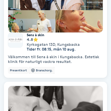
Gruppträning
Gua Sha-massage
H
Sens à skin
4.8
Kyrkogatan 13D
,
Kungsbacka
Hatha Yoga
Tider fr. 08:15, mån 10 aug.
Välkommen till Sens à skin i Kungsbacka. Estetisk
Headspa
klinik för naturligt vackra resultat.
Presentkort
Branschorg.
Healing
Herrklippning
HIFU