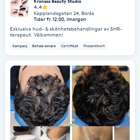
Kronasa Beauty Studio
4.4
Fotmassage
Kapplandsgatan 24
,
Borås
Tider fr. 12:00, Imorgon
Fotsvamp
Exklusiva hud- & skönhetsbehandlingar av SHR-
terapeut. Välkommen!
Fotvård
Kampanj
Betala senare
Certifikat
Presentkort
Fransar
Fransborttagning
Fransfärgning
Fransförlängning
Fransförlängning Megavolym