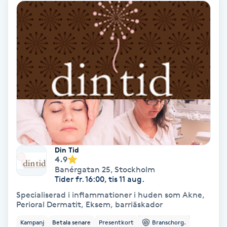
Ansiktsbehandling djuprengörande
B
Babylights
Balayage
Bambumassage
Barber
Din Tid
4.9
Barnklippning
Banérgatan 25
,
Stockholm
Tider fr. 16:00, tis 11 aug.
BIAB
Specialiserad i inflammationer i huden som Akne,
Perioral Dermatit, Eksem, barriäskador
Blowout
Kampanj
Betala senare
Presentkort
Branschorg.