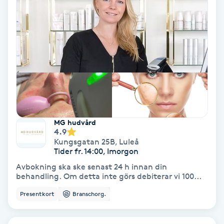
Hypnos
Hårborttagning
Hårbottenbehandling
Hårförlängning
Hårvård
MG hudvård
4.9
Kungsgatan 25B
,
Luleå
Hälsa
Tider fr. 14:00, Imorgon
Avbokning ska ske senast 24 h innan din
behandling. Om detta inte görs debiterar vi 100...
Hälsprickor
I
Presentkort
Branschorg.
Idrottsmassage