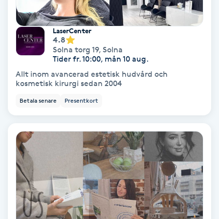
Olaplex
LaserCenter
Olaplexbehandling
4.8
Solna torg 19
,
Solna
Tider fr. 10:00, mån 10 aug.
Ombre
Allt inom avancerad estetisk hudvård och
kosmetisk kirurgi sedan 2004
Ombre brows
Betala senare
Presentkort
Ombre naglar
Optiker
Ortobionomi
Ortopedi