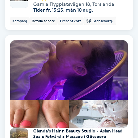
Gamla Flygplatsvägen 18
,
Torslanda
Volymfransar
Tider fr. 13:25, mån 10 aug.
Kampanj
Betala senare
Presentkort
Branschorg.
Vårtor
Y
Yin Yoga
Yoga
Yoga Nidra
Yogamassage
Z
Zonterapi
Glenda's Hair n Beauty Studio - Asian Head
Spa • Fotvård • Massage i Göteborg