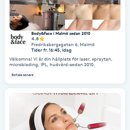
Osteopati
P
Paraffinbehandling
Body&Face i Malmö sedan 2010
4.8
Fredriksbergsgatan 6
,
Malmö
Pedikyr
Tider fr. 16:45, Idag
Välkomna! Vi är din hållplats för laser, spraytan,
Pensionärklippning
microblading, IPL, hudvård-sedan 2010.
Betala senare
Permanent
Permanent hårborttagning
Permanent ögonbrynsmakeup
Personal shopper