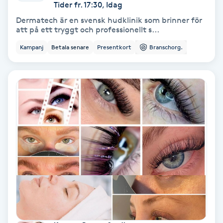
Extensions borttagning
Tider fr. 17:30, Idag
Dermatech är en svensk hudklinik som brinner för
att på ett tryggt och professionellt s...
Eyeliner-tatuering
F
Kampanj
Betala senare
Presentkort
Branschorg.
Face framing
Faceliftmassage
Fet hårbotten
Fettreducering
Fibromassage
Fillers