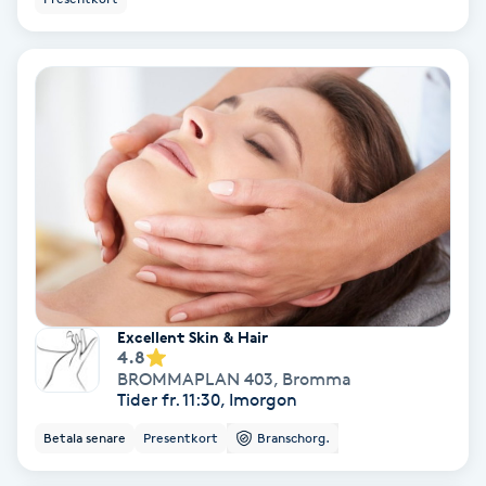
Skoinlägg
Skägg
Skäggfärgning
Skäggklippning
Skäggtrimmning
Excellent Skin & Hair
Skönhet
4.8
BROMMAPLAN 403
,
Bromma
Tider fr. 11:30, Imorgon
Slingor
Betala senare
Presentkort
Branschorg.
Sockring