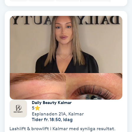
Bottenfärg
Brynformning
Brynfärgning
Brynplockning
Bröllopsuppsättning
C
Celluliter
Daily Beauty Kalmar
5
Esplanaden 21A
,
Kalmar
Coachning
Tider fr. 18:50, Idag
Lashlift & browlift i Kalmar med synliga resultat.