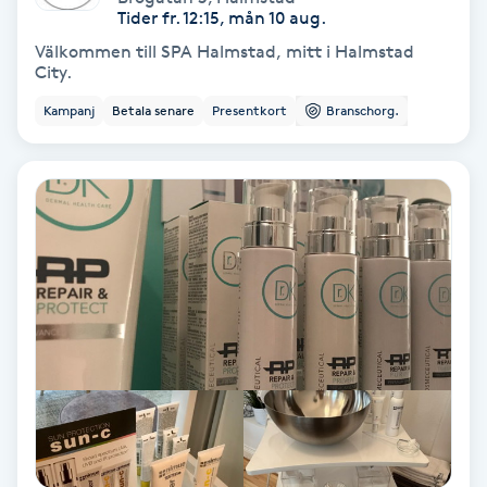
Tider fr. 12:15, mån 10 aug.
Välkommen till SPA Halmstad, mitt i Halmstad
Nagelförlängning akryl
City.
Kampanj
Betala senare
Presentkort
Branschorg.
Nagelförlängning gelé
Nagelförlängning glasfiber
Nagelförlängning silke
Nagelförstärkning
Nagelklippning
Nagelsvamp
Nageltrång