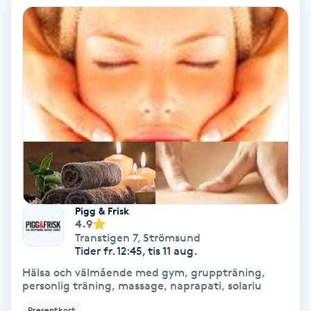
Samtalsterapi
Senioryoga
Shiatsu
Singelfransar
Sjukgymnastik
Pigg & Frisk
Skalpmassage
4.9
Transtigen 7
,
Strömsund
Tider fr. 12:45, tis 11 aug.
Skinbooster
Hälsa och välmående med gym, gruppträning,
personlig träning, massage, naprapati, solariu
Sklerosering
Presentkort