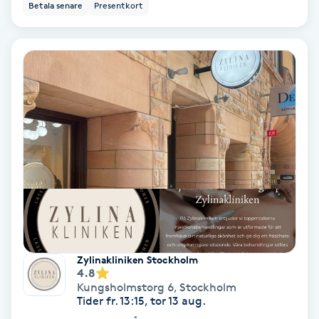
Betala senare
Presentkort
Svettbehandling
T
Tuina-massage
Taktil massage
Tandblekning
Tandläkare
Tatuering
Zylinakliniken Stockholm
4.8
Tatueringsborttagning
Kungsholmstorg 6
,
Stockholm
Tider fr. 13:15, tor 13 aug.