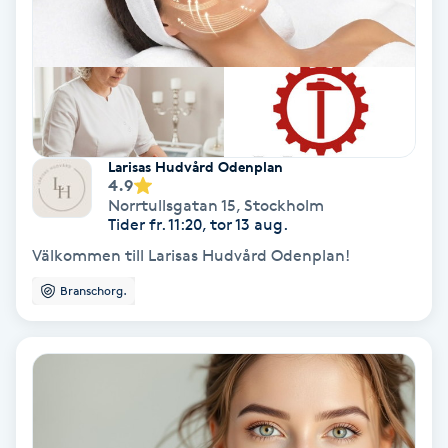
Personlig tränare
Picolaser
Piercing
Larisas Hudvård Odenplan
4.9
Norrtullsgatan 15
,
Stockholm
Pigmentbehandling
Tider fr. 11:20, tor 13 aug.
Välkommen till Larisas Hudvård Odenplan!
Pigmentfläckar
Branschorg.
Plastikkirurgi
Powder brows
Power Yoga