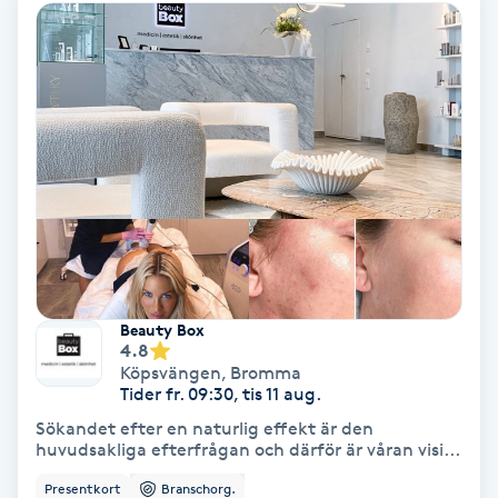
IPL
IPL hårborttagning
IR-massage
J
Japansk massage
K
Beauty Box
4.8
K18
Köpsvängen
,
Bromma
Tider fr. 09:30, tis 11 aug.
Katun fransar
Sökandet efter en naturlig effekt är den
huvudsakliga efterfrågan och därför är våran visi...
Kemisk peeling
Presentkort
Branschorg.