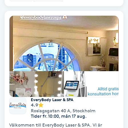
Keratinbehandling
Kinesiologi
Kinesisk medicin
Kiropraktik
Klangmassage
Klippning
EveryBody Laser & SPA
4.9
Klippning & Slingor
Roslagsgatan 40 A
,
Stockholm
Tider fr. 10:00, mån 17 aug.
Klippning ungdom
Välkommen till EveryBody Laser & SPA. Vi är