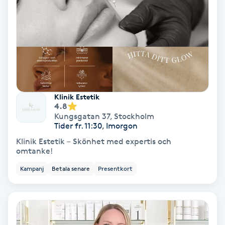
Hollywood Peel
Hot Stone Massage
Hot yoga
Hudföryngring
Klinik Estetik
4.8
Kungsgatan 37
,
Stockholm
Huduppstramning
Tider fr. 11:30, Imorgon
Klinik Estetik – Skönhet med expertis och
Hudvård
omtanke!
Kampanj
Betala senare
Presentkort
Hyaluronsyra
Hyperhidros