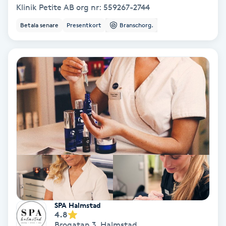
Klinik Petite AB org nr: 559267-2744
Medium
Betala senare
Presentkort
Branschorg.
Megavolymfransar
Melasma
Mesoterapi
MicroPen
Microshading
Mixfransar
N
SPA Halmstad
4.8
Nagelförlängning
Brogatan 3
,
Halmstad