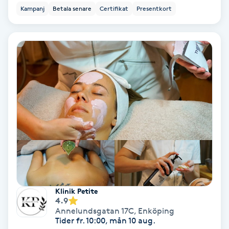
Lymfmassage
Kampanj
Betala senare
Certifikat
Presentkort
Läpptatuering
M
Makeup
Manikyr & Pedikyr
Massage
Medial vägledning
Medicinsk massage
Klinik Petite
4.9
Annelundsgatan 17C
,
Enköping
Meditation
Tider fr. 10:00, mån 10 aug.