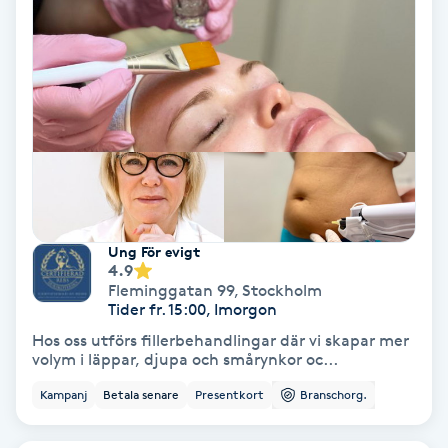
Regndroppsmassage
Reiki
Reikihealing
Reiki massage
Restorative Yoga
Ung För evigt
4.9
Fleminggatan 99
,
Stockholm
Rosacea
Tider fr. 15:00, Imorgon
Hos oss utförs fillerbehandlingar där vi skapar mer
Rosenmetoden
volym i läppar, djupa och smårynkor oc...
Kampanj
Betala senare
Presentkort
Branschorg.
Ryggmassage
S