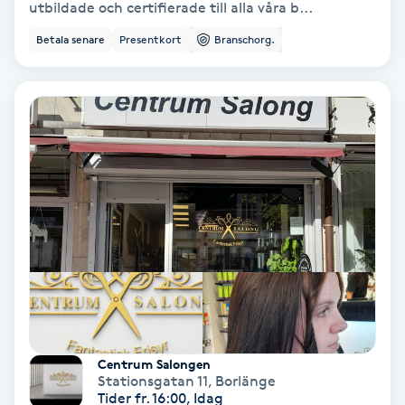
utbildade och certifierade till alla våra b...
Koppningsmassage
Betala senare
Presentkort
Branschorg.
Kosmetisk tatuering
Kostrådgivning
Kroppsinpackning
Kroppspeeling
Käkledsbehandling
Kärlbehandling
Centrum Salongen
L
Stationsgatan 11
,
Borlänge
Tider fr. 16:00, Idag