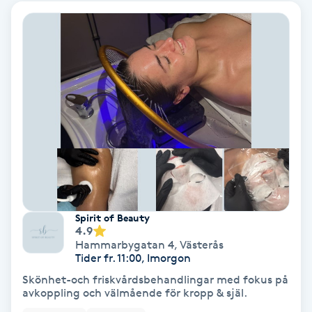
Spa
Spa manikyr & pedikyr
Spa-manikyr
Spa-pedikyr
Spraytan
Spirit of Beauty
Stylist
4.9
Hammarbygatan 4
,
Västerås
Tider fr. 11:00, Imorgon
Sugaring
Skönhet-och friskvårdsbehandlingar med fokus på
avkoppling och välmående för kropp & själ.
Svensk massage