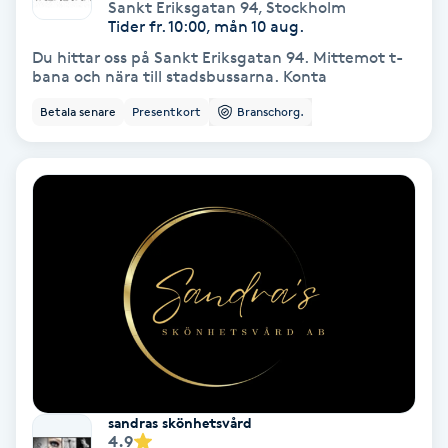
Tvätt & Fön
Sankt Eriksgatan 94
,
Stockholm
Tider fr. 10:00, mån 10 aug.
V
Du hittar oss på Sankt Eriksgatan 94. Mittemot t-
bana och nära till stadsbussarna. Konta
Vaccination
Betala senare
Presentkort
Branschorg.
Vampyrbehandling
Vaxning
Vaxning brasiliansk
Veterinär
Vibrationsmassage
Vinyasa Yoga
sandras skönhetsvård
4.9