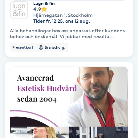
Lugn & fin
4.9
Hjärnegatan 1
,
Stockholm
Nagelvård
Tider fr. 12:25, ons 12 aug.
Alla behandlingar hos oss anpassas efter kundens
Naglar borttagning
behov och önskemål. Vi jobbar med resulta...
Presentkort
Branschorg.
Naglar reparation
Naprapati
Navelpiercing
NBE-massage
Ny frisyr
O