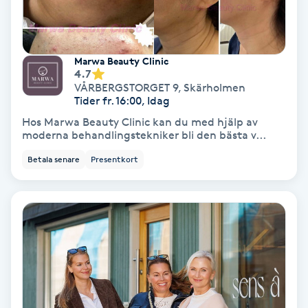
Färgning
Föning
Marwa Beauty Clinic
4.7
G
VÅRBERGSTORGET 9
,
Skärholmen
Tider fr. 16:00, Idag
Gel naglar
Hos Marwa Beauty Clinic kan du med hjälp av
moderna behandlingstekniker bli den bästa v...
Gelenaglar
Betala senare
Presentkort
Gellack
Gellack med förstärkning
Gravidmassage
Gravidyoga