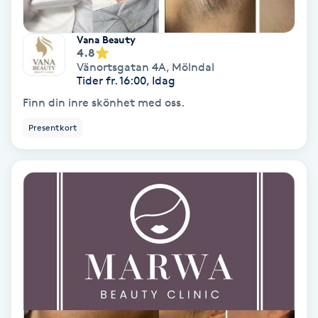
Fransförlängning Volym
Vana Beauty
4.8
Fransk manikyr
Vänortsgatan 4A
,
Mölndal
Tider fr. 16:00, Idag
Fransrengöring
Finn din inre skönhet med oss.
Presentkort
Frekvensterapi
Friskvård
Friskvårdsmassage
Frisör
Funktionsanalys