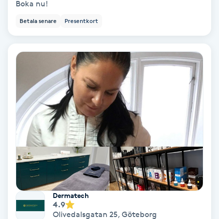
Boka nu!
Color correction
Betala senare
Presentkort
Cryoterapi
D
Damklippning
Dermapen
Diamantslipning
E
Enzympeeling
Extensions
Dermatech
4.9
Olivedalsgatan 25
,
Göteborg