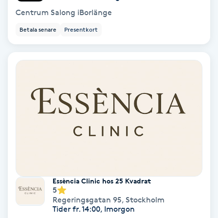
Laserbehandling
Centrum Salong iBorlänge
Lashlift Keratin
Betala senare
Presentkort
LED-ljusterapi
Liktornar
LPG
LPG-behandling
LPG-massage
Essència Clinic hos 25 Kvadrat
5
Luggklippning
Regeringsgatan 95
,
Stockholm
Tider fr. 14:00, Imorgon