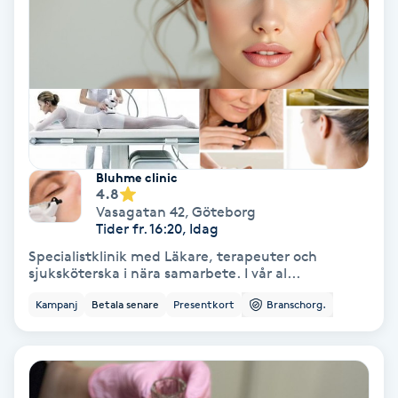
PRP (Platelet Rich Plasma)
PRX-T33
Psoriasis
Bluhme clinic
PT
4.8
Vasagatan 42
,
Göteborg
R
Tider fr. 16:20, Idag
Specialistklinik med Läkare, terapeuter och
Radiofrekvens
sjuksköterska i nära samarbete. I vår al...
Kampanj
Betala senare
Presentkort
Branschorg.
Rakning
Reflexologi