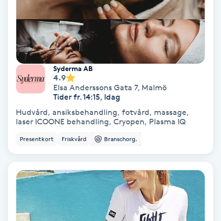
Fransförlängning Volym
Fransk manikyr
Fransrengöring
Syderma AB
4.9
Elsa Anderssons Gata 7
,
Malmö
Frekvensterapi
Tider fr. 14:15, Idag
Hudvård, ansiksbehandling, fotvård, massage,
laser ICOONE behandling, Cryopen, Plasma IQ
Friskvård
Presentkort
Friskvård
Branschorg.
Friskvårdsmassage
Frisör
Funktionsanalys