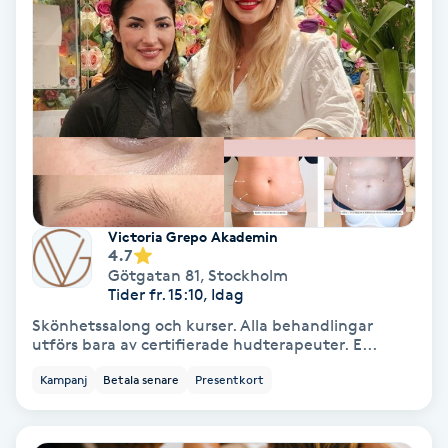
Terapi
Thaimassage
Toning
Torr hårbotten
Torrborstning
Victoria Grepo Akademin
4.7
Götgatan 81
,
Stockholm
Triggerpunktsmassage
Tider fr. 15:10, Idag
Skönhetssalong och kurser. Alla behandlingar
Trådning
utförs bara av certifierade hudterapeuter. E...
Kampanj
Betala senare
Presentkort
Träning