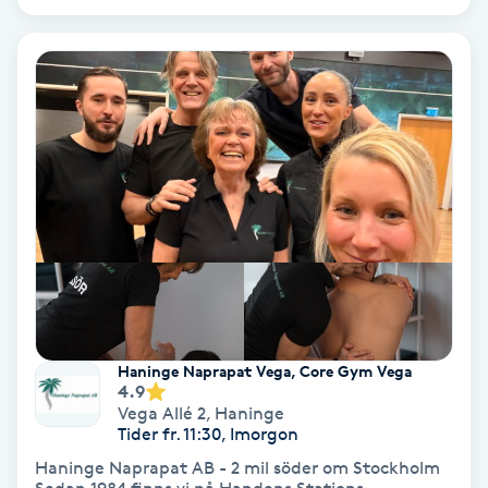
Volymfransar
Vårtor
Y
Yin Yoga
Yoga
Yoga Nidra
Yogamassage
Haninge Naprapat Vega, Core Gym Vega
4.9
Z
Vega Allé 2
,
Haninge
Tider fr. 11:30, Imorgon
Zonterapi
Haninge Naprapat AB - 2 mil söder om Stockholm