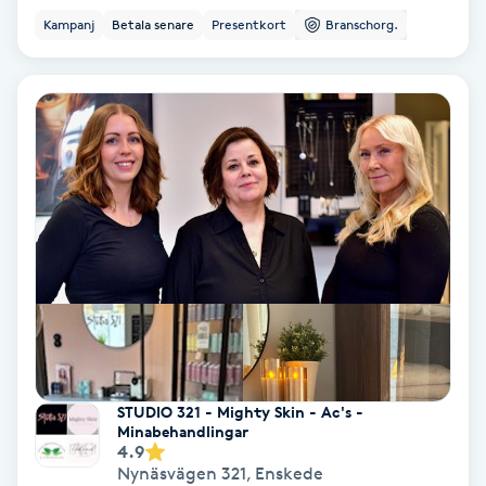
Kampanj
Betala senare
Presentkort
Branschorg.
IPL
IPL hårborttagning
IR-massage
J
Japansk massage
K
K18
Katun fransar
STUDIO 321 - Mighty Skin - Ac's -
Minabehandlingar
4.9
Kemisk peeling
Nynäsvägen 321
,
Enskede