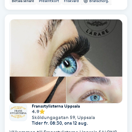
Betala senare
Presentkort
Friskvård
Branschorg.
Ansiktsbehandling djuprengörande
B
Babylights
Balayage
Bambumassage
Barber
Barnklippning
Fransstylisterna Uppsala
4.9
BIAB
Sköldungagatan 59
,
Uppsala
Tider fr. 08:30, ons 12 aug.
Blowout