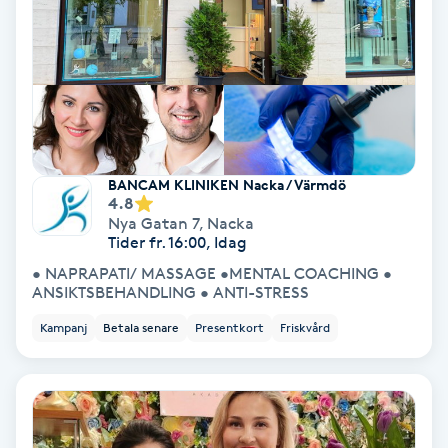
Svettbehandling
T
Tuina-massage
Taktil massage
BANCAM KLINIKEN Nacka / Värmdö
4.8
Nya Gatan 7
,
Nacka
Tandblekning
Tider fr. 16:00, Idag
• NAPRAPATI/ MASSAGE •MENTAL COACHING •
Tandläkare
ANSIKTSBEHANDLING • ANTI-STRESS
Kampanj
Betala senare
Presentkort
Friskvård
Tatuering
Tatueringsborttagning