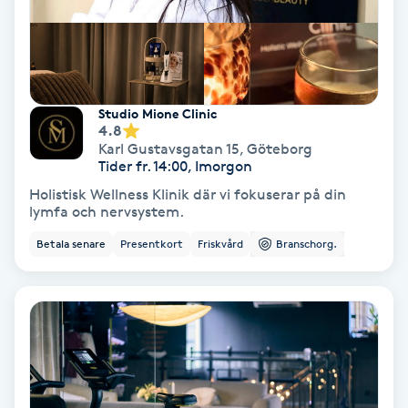
Lymfmassage
Läpptatuering
M
Studio Mione Clinic
Makeup
4.8
Karl Gustavsgatan 15
,
Göteborg
Tider fr. 14:00, Imorgon
Manikyr & Pedikyr
Holistisk Wellness Klinik där vi fokuserar på din
lymfa och nervsystem.
Massage
Betala senare
Presentkort
Friskvård
Branschorg.
Medial vägledning
Medicinsk massage
Meditation