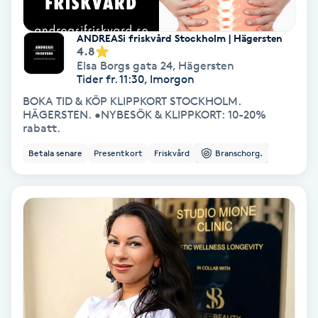
Laserbehandling
ANDREASi friskvård Stockholm | Hägersten
Lashlift Keratin
4.8
Elsa Borgs gata 24
,
Hägersten
Tider fr. 11:30, Imorgon
LED-ljusterapi
BOKA TID & KÖP KLIPPKORT STOCKHOLM.
HÄGERSTEN. •NYBESÖK & KLIPPKORT: 10-20%
Liktornar
rabatt.
Betala senare
Presentkort
Friskvård
Branschorg.
LPG
LPG-behandling
LPG-massage
Luggklippning