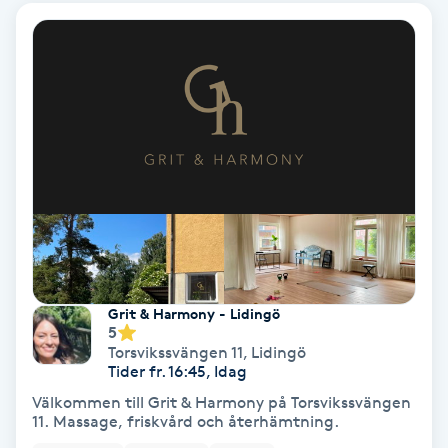
Olaplex
Olaplexbehandling
Ombre
Ombre brows
Ombre naglar
Optiker
Grit & Harmony - Lidingö
5
Torsvikssvängen 11
,
Lidingö
Ortobionomi
Tider fr. 16:45, Idag
Välkommen till Grit & Harmony på Torsvikssvängen
Ortopedi
11. Massage, friskvård och återhämtning.