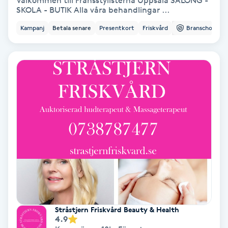
Välkommen till Fransstylisterna Uppsala SALONG -
SKOLA - BUTIK Alla våra behandlingar ...
Bottenfärg
Kampanj
Betala senare
Presentkort
Friskvård
Branschorg.
Brynformning
Brynfärgning
Brynplockning
Bröllopsuppsättning
C
Celluliter
Coachning
Stråstjern Friskvård Beauty & Health
4.9