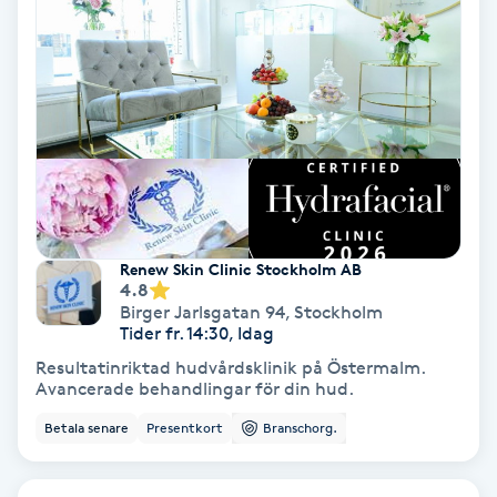
Gruppträning
Gua Sha-massage
H
Hatha Yoga
Headspa
Renew Skin Clinic Stockholm AB
4.8
Birger Jarlsgatan 94
,
Stockholm
Healing
Tider fr. 14:30, Idag
Resultatinriktad hudvårdsklinik på Östermalm.
Avancerade behandlingar för din hud.
Herrklippning
Betala senare
Presentkort
Branschorg.
HIFU