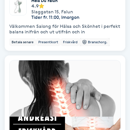
Hela Du Falun
4.9
Koppningsmassage
Slaggatan 15
,
Falun
Tider fr. 11:00, Imorgon
Välkommen Salong för Hälsa och Skönhet i perfekt
Kosmetisk tatuering
balans inifrån och ut utifrån och in
Betala senare
Presentkort
Friskvård
Branschorg.
Kostrådgivning
Kroppsinpackning
Kroppspeeling
Käkledsbehandling
Kärlbehandling
L