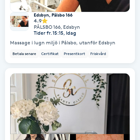
Samtalsterapi
Edsbyn, Pålsbo 166
4.9
PÅLSBO 166
,
Edsbyn
Senioryoga
Tider fr. 15:15, Idag
Massage i lugn miljö i Pålsbo, utanför Edsbyn
Shiatsu
Betala senare
Certifikat
Presentkort
Friskvård
Singelfransar
Sjukgymnastik
Skalpmassage
Skinbooster
Sklerosering