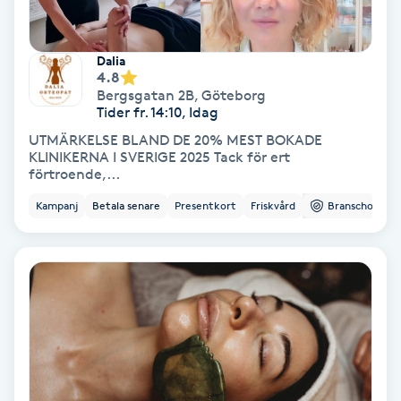
Fotmassage
Dalia
Fotsvamp
4.8
Bergsgatan 2B
,
Göteborg
Tider fr. 14:10, Idag
Fotvård
UTMÄRKELSE BLAND DE 20% MEST BOKADE
KLINIKERNA I SVERIGE 2025 Tack för ert
förtroende,...
Fransar
Kampanj
Betala senare
Presentkort
Friskvård
Branschorg.
Fransborttagning
Fransfärgning
Fransförlängning
Fransförlängning Megavolym