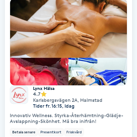
Tvätt & Fön
V
Vaccination
Vampyrbehandling
Vaxning
Vaxning brasiliansk
Lynx Hälsa
4.7
Veterinär
Karlsbergsvägen 2A
,
Halmstad
Tider fr. 16:15, Idag
Vibrationsmassage
Innovativ Wellness. Styrka-Återhämtning-Glädje-
Avslappning-Skönhet. Må bra inifrån!
Vinyasa Yoga
Betala senare
Presentkort
Friskvård