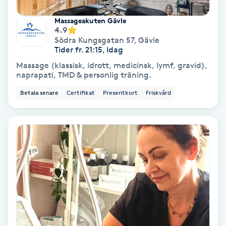
Regndroppsmassage
Massageakuten Gävle
4.9
Reiki
Södra Kungsgatan 57
,
Gävle
Tider fr. 21:15, Idag
Reikihealing
Massage (klassisk, idrott, medicinsk, lymf, gravid),
naprapati, TMD & personlig träning.
Reiki massage
Betala senare
Certifikat
Presentkort
Friskvård
Restorative Yoga
Rosacea
Rosenmetoden
Ryggmassage
S