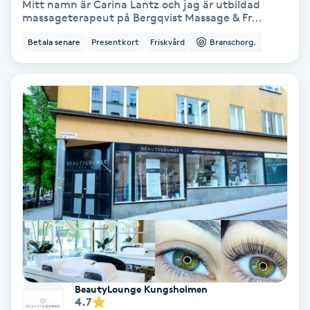
Mitt namn är Carina Lantz och jag är utbildad
massageterapeut på Bergqvist Massage & Fr...
Personlig tränare
Betala senare
Presentkort
Friskvård
Branschorg.
Picolaser
Piercing
Pigmentbehandling
Pigmentfläckar
Plastikkirurgi
Powder brows
BeautyLounge Kungsholmen
Power Yoga
4.7