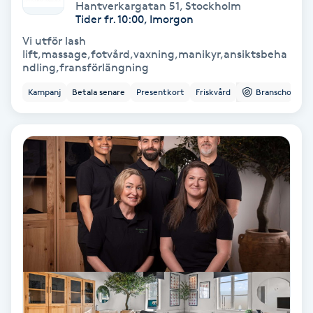
Hantverkargatan 51
,
Stockholm
Tider fr. 10:00, Imorgon
PRP (Platelet Rich Plasma)
Vi utför lash
lift,massage,fotvård,vaxning,manikyr,ansiktsbeha
ndling,fransförlängning
PRX-T33
Kampanj
Betala senare
Presentkort
Friskvård
Branschorg.
Psoriasis
PT
R
Radiofrekvens
Rakning
Reflexologi