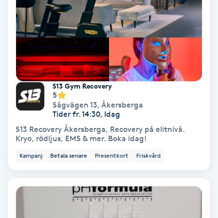
Medium
Megavolymfransar
Melasma
S13 Gym Recovery
5
Mesoterapi
Sågvägen 13
,
Åkersberga
Tider fr. 14:30, Idag
MicroPen
S13 Recovery Åkersberga, Recovery på elitnivå.
Kryo, rödljus, EMS & mer. Boka idag!
Microshading
Kampanj
Betala senare
Presentkort
Friskvård
Mixfransar
N
Nagelförlängning