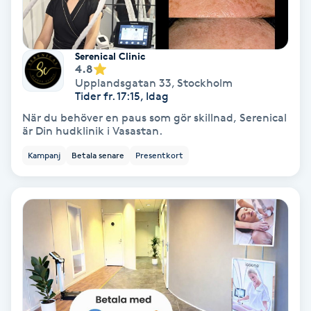
Skoinlägg
Serenical Clinic
Skägg
4.8
Upplandsgatan 33
,
Stockholm
Tider fr. 17:15, Idag
Skäggfärgning
När du behöver en paus som gör skillnad, Serenical
är Din hudklinik i Vasastan.
Skäggklippning
Kampanj
Betala senare
Presentkort
Skäggtrimmning
Skönhet
Slingor
Sockring