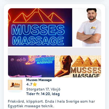
Hypnos
Hårborttagning
Hårbottenbehandling
Hårförlängning
Hårvård
Hälsa
Musses Massage
4.7
Hälsprickor
Storgatan 17
,
Växjö
Tider fr. 14:20, Idag
I
Friskvård, klippkort. Enda i hela Sverige som har
Idrottsmassage
Egyptisk massage teknik.