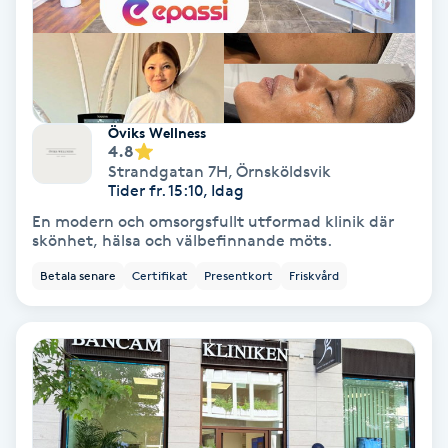
Spa
Spa manikyr & pedikyr
Öviks Wellness
Spa-manikyr
4.8
Strandgatan 7H
,
Örnsköldsvik
Tider fr. 15:10, Idag
Spa-pedikyr
En modern och omsorgsfullt utformad klinik där
skönhet, hälsa och välbefinnande möts.
Spraytan
Betala senare
Certifikat
Presentkort
Friskvård
Stylist
Sugaring
Svensk massage