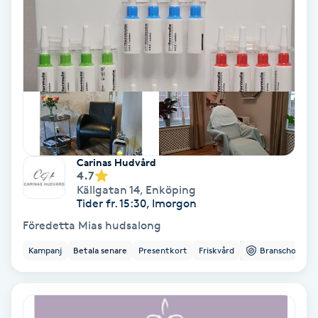
Nagelförlängning akryl
Nagelförlängning gelé
Nagelförlängning glasfiber
Nagelförlängning silke
Carinas Hudvård
4.7
Källgatan 14
,
Enköping
Nagelförstärkning
Tider fr. 15:30, Imorgon
Föredetta Mias hudsalong
Nagelklippning
Kampanj
Betala senare
Presentkort
Friskvård
Branschorg.
Nagelsvamp
Nageltrång