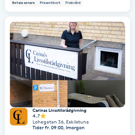
Betala senare
Presentkort
Friskvård
Osteopati
P
Paraffinbehandling
Pedikyr
Pensionärklippning
Permanent
Permanent hårborttagning
Carinas Livsstilsrådgivning
Permanent ögonbrynsmakeup
4.7
Lohegatan 36
,
Eskilstuna
Tider fr. 09:00, Imorgon
Personal shopper