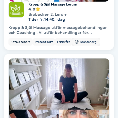
Extensions borttagning
Kropp & Själ Massage Lerum
4.8
Brobacken 2
,
Lerum
Eyeliner-tatuering
Tider fr. 14:40, Idag
F
Kropp & Själ Massage utför massagebehandlingar
och Coaching . Vi utför behandlingar för...
Face framing
Betala senare
Presentkort
Friskvård
Branschorg.
Faceliftmassage
Fet hårbotten
Fettreducering
Fibromassage
Fillers