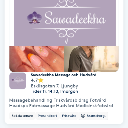
Nagelvård
Naglar borttagning
Naglar reparation
Naprapati
Sawadeekha Massage och Hudvård
Navelpiercing
4.7
Eskilsgatan 7
,
Ljungby
Tider fr. 14:10, Imorgon
NBE-massage
Massagebehandling Friskvårdsbidrag Fotvård
Headspa Fotmassage Hudvård Medicinskfotvård
Ny frisyr
Betala senare
Presentkort
Friskvård
Branschorg.
O