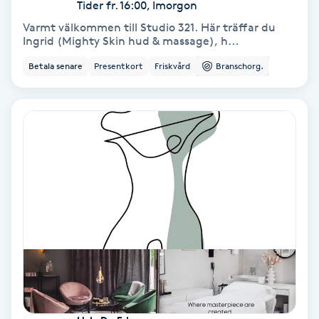
Tider fr. 16:00, Imorgon
Keratinbehandling
Varmt välkommen till Studio 321. Här träffar du
Ingrid (Mighty Skin hud & massage), h...
Kinesiologi
Betala senare
Presentkort
Friskvård
Branschorg.
Kinesisk medicin
Kiropraktik
Klangmassage
Klippning
Klippning & Slingor
Klippning ungdom