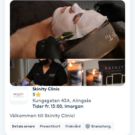
Hollywood Peel
Hot Stone Massage
Hot yoga
Hudföryngring
Huduppstramning
Skinity Clinic
Hudvård
5
Kungsgatan 43A
,
Alingsås
Tider fr. 13:00, Imorgon
Hyaluronsyra
Välkommen till Skinity Clinic!
Hyperhidros
Betala senare
Presentkort
Friskvård
Branschorg.