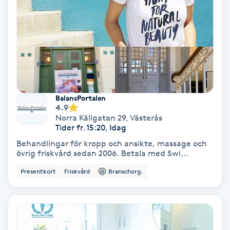
Färgning
Föning
G
Gel naglar
BalansPortalen
4.9
Gelenaglar
Norra Källgatan 29
,
Västerås
Tider fr. 15:20, Idag
Gellack
Behandlingar för kropp och ansikte, massage och
övrig friskvård sedan 2006. Betala med Swi...
Gellack med förstärkning
Presentkort
Friskvård
Branschorg.
Gravidmassage
Gravidyoga