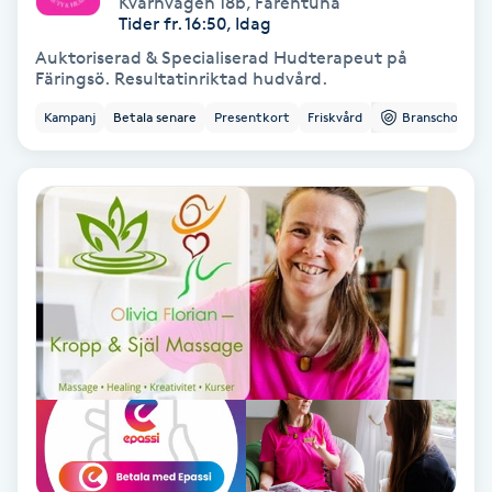
Kvarnvägen 18b
,
Färentuna
Color correction
Tider fr. 16:50, Idag
Auktoriserad & Specialiserad Hudterapeut på
Cryoterapi
Färingsö. Resultatinriktad hudvård.
D
Kampanj
Betala senare
Presentkort
Friskvård
Branschorg.
Damklippning
Dermapen
Diamantslipning
E
Enzympeeling
Extensions