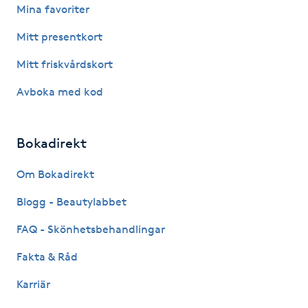
Olaplexbehandling
Mina favoriter
Mitt presentkort
Ombre
Mitt friskvårdskort
Ombre brows
Avboka med kod
Ombre naglar
Bokadirekt
Optiker
Om Bokadirekt
Ortobionomi
Blogg - Beautylabbet
FAQ - Skönhetsbehandlingar
Ortopedi
Fakta & Råd
Osteopati
Karriär
P