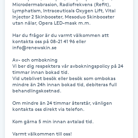
Microdermabrasion, Radiofrekvens (Refit), 
Lymphatism, Intraceuticals Oxygen Lift, Vital 
Nagelförlängning gelé
Injector 2 Skinbooster, Mesoduo Skinbooster 
utan nålar, Opera LED-mask m.m.

Nagelförlängning glasfiber
Har du frågor är du varmt välkommen att 
kontakta oss på 08-21 41 96 eller 
info@renewskin.se

Nagelförlängning silke
Av- och ombokning

Nagelförstärkning
Vi ber dig respektera vår avbokningspolicy på 24 
timmar innan bokad tid. 

Vid uteblivet besök eller besök som ombokas 
Nagelklippning
mindre än 24h innan bokad tid, debiteras full 
behandlingskostnad. 

Nagelsvamp
Om mindre än 24 timmar återstår, vänligen 
kontakta oss direkt via telefon.

Nageltrång
Kom gärna 5 min innan avtalad tid.

Varmt välkommen till oss!
Nagelvård