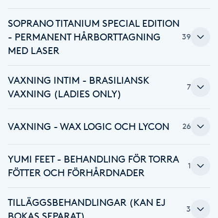
Gua Sha-massage
SOPRANO TITANIUM SPECIAL EDITION
- PERMANENT HÅRBORTTAGNING
39
H
MED LASER
Hatha Yoga
VAXNING INTIM - BRASILIANSK
7
Headspa
VAXNING (LADIES ONLY)
Healing
VAXNING - WAX LOGIC OCH LYCON
26
Herrklippning
YUMI FEET - BEHANDLING FÖR TORRA
1
HIFU
FÖTTER OCH FÖRHÅRDNADER
Hollywood Peel
TILLÄGGSBEHANDLINGAR (KAN EJ
3
BOKAS SEPARAT)