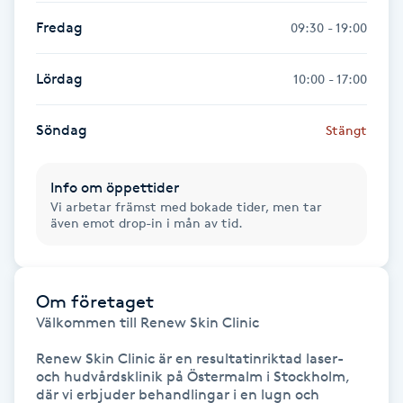
Fredag
09:30 - 19:00
LED-ljusterapi
Lördag
10:00 - 17:00
Liktornar
Söndag
Stängt
LPG
Info om öppettider
LPG-behandling
Vi arbetar främst med bokade tider, men tar
även emot drop-in i mån av tid.
LPG-massage
Luggklippning
Om företaget
Välkommen till Renew Skin Clinic

Lymfmassage
Renew Skin Clinic är en resultatinriktad laser- 
och hudvårdsklinik på Östermalm i Stockholm, 
där vi erbjuder behandlingar i en lugn och 
Läpptatuering