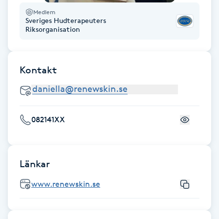
Medlem
Kinesiologi
Sveriges Hudterapeuters
Riksorganisation
Kinesisk medicin
Kiropraktik
Kontakt
Klangmassage
082141XX
Klippning
Klippning & Slingor
Länkar
Klippning ungdom
www.renewskin.se
Koppningsmassage