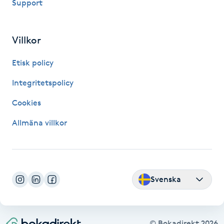
Support
Paraffinbehandling
Villkor
Pedikyr
Etisk policy
Pensionärklippning
Integritetspolicy
Permanent
Cookies
Allmäna villkor
Permanent hårborttagning
Permanent ögonbrynsmakeup
Svenska
Personal shopper
Personlig tränare
© Bokadirekt
2026