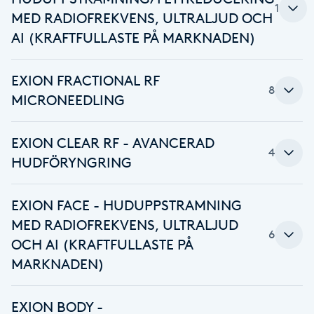
1
Fotsvamp
MED RADIOFREKVENS, ULTRALJUD OCH
AI (KRAFTFULLASTE PÅ MARKNADEN)
Fotvård
EXION FRACTIONAL RF
8
Fransar
MICRONEEDLING
Fransborttagning
EXION CLEAR RF - AVANCERAD
4
HUDFÖRYNGRING
Fransfärgning
EXION FACE - HUDUPPSTRAMNING
Fransförlängning
MED RADIOFREKVENS, ULTRALJUD
6
OCH AI (KRAFTFULLASTE PÅ
Fransförlängning Megavolym
MARKNADEN)
Fransförlängning Volym
EXION BODY -