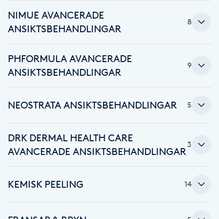
NIMUE AVANCERADE
Brynformning
8
ANSIKTSBEHANDLINGAR
Brynfärgning
PHFORMULA AVANCERADE
9
ANSIKTSBEHANDLINGAR
Brynplockning
Bröllopsuppsättning
NEOSTRATA ANSIKTSBEHANDLINGAR
5
C
DRK DERMAL HEALTH CARE
Celluliter
3
AVANCERADE ANSIKTSBEHANDLINGAR
Coachning
KEMISK PEELING
14
Color correction