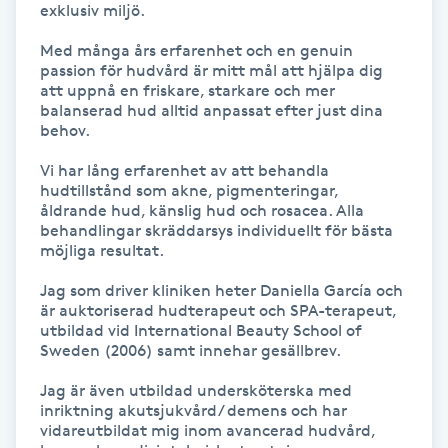
exklusiv miljö.

M
Med många års erfarenhet och en genuin 
passion för hudvård är mitt mål att hjälpa dig 
Makeup
att uppnå en friskare, starkare och mer 
balanserad hud alltid anpassat efter just dina 
behov.

Manikyr & Pedikyr
Vi har lång erfarenhet av att behandla 
Massage
hudtillstånd som akne, pigmenteringar, 
åldrande hud, känslig hud och rosacea. Alla 
behandlingar skräddarsys individuellt för bästa 
Medial vägledning
möjliga resultat.

Jag som driver kliniken heter Daniella García och 
Medicinsk massage
är auktoriserad hudterapeut och SPA-terapeut, 
utbildad vid International Beauty School of 
Sweden (2006) samt innehar gesällbrev.

Meditation
Jag är även utbildad undersköterska med 
inriktning akutsjukvård/ demens och har 
Medium
vidareutbildat mig inom avancerad hudvård, 