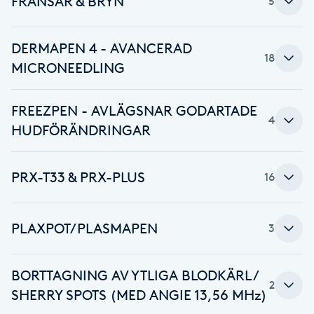
FRANSAR & BRYN
5
Cryoterapi
D
DERMAPEN 4 - AVANCERAD
18
Damklippning
MICRONEEDLING
Dermapen
FREEZPEN - AVLÄGSNAR GODARTADE
4
HUDFÖRÄNDRINGAR
Diamantslipning
E
PRX-T33 & PRX-PLUS
16
Enzympeeling
PLAXPOT/PLASMAPEN
3
Extensions
Extensions borttagning
BORTTAGNING AV YTLIGA BLODKÄRL /
2
SHERRY SPOTS (MED ANGIE 13,56 MHz)
Eyeliner-tatuering