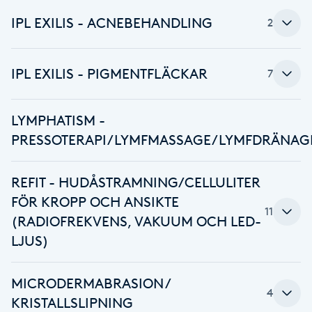
Föning
IPL EXILIS - ACNEBEHANDLING
2
G
Gel naglar
IPL EXILIS - PIGMENTFLÄCKAR
7
Gelenaglar
LYMPHATISM -
PRESSOTERAPI/LYMFMASSAGE/LYMFDRÄNAG
Gellack
REFIT - HUDÅSTRAMNING/CELLULITER
Gellack med förstärkning
FÖR KROPP OCH ANSIKTE
11
(RADIOFREKVENS, VAKUUM OCH LED-
Gravidmassage
LJUS)
Gravidyoga
MICRODERMABRASION /
4
KRISTALLSLIPNING
Gruppträning