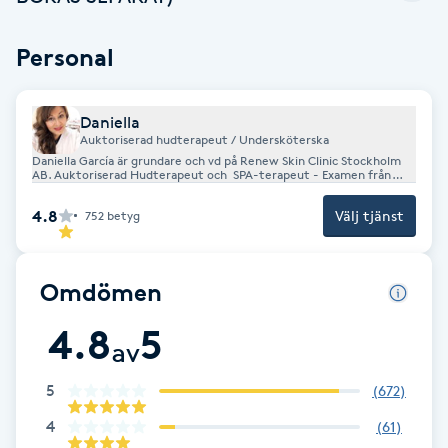
Hot Stone Massage
Personal
Hot yoga
Daniella
Hudföryngring
Auktoriserad hudterapeut / Undersköterska
Daniella García är grundare och vd på Renew Skin Clinic Stockholm
AB. Auktoriserad Hudterapeut och SPA-terapeut - Examen från
Huduppstramning
International Beauty School of Sweden i Stockholm 2006.
Undersköterska med inriktning Akutsjukvård. Vidareutbildad och
4.8
Välj tjänst
752
betyg
specialiserad inom avancerad hudvård och olika apparaturer samt
Laser. Ansluten till SHR (Sveriges Hudterapeuters Riksorganisation
Hudvård
och vi innehar Behandlingsskadeförsäkring. Säker Hudterapeut 2026.
Omdömen
Hyaluronsyra
4.8
5
av
Hyperhidros
5
(
672
)
Hypnos
4
(
61
)