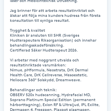
laser och medicinteknisk utrustning.

Megavolymfransar
Jag brinner för att arbeta resultatinriktat och 
älskar att följa mina kunders hudresa från första 
Melasma
konsultation till synliga resultat.

Trygghet & kvalitet

Mesoterapi
Kliniken är ansluten till SHR (Sveriges 
Hudterapeuters Riksorganisation) och innehar 
behandlingsskadeförsäkring.

MicroPen
Certifierad Säker Hudterapeut 2026.

Vi arbetar med noggrant utvalda och 
Microshading
resultatinriktade varumärken:

Nimue, pHformula, Neostrata, DrK Dermal 
Mixfransar
Health Care, DrK Cellreverse, Mesoestetic, 
Heliocare 360° Solskydd, Dreamweave.

N
Behandlingar och teknik:

Nagelförlängning
OBSERV 520x hudscanning, Hydrafacial MD, 
Soprano Platinum Special Edition (permanent 
hårborttagning), Exion RF & Ultraljud, IPL Exilite, 
Nagelförlängning akryl
Dermapen 4, Freezpen, Plaxpot plasmapen, 