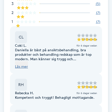
Hårborttagning
3
(
5
)
2
(
7
)
Hårbottenbehandling
1
(
7
)
Hårförlängning
CL
till
Daniella
Hårvård
Coki L.
för 6 dagar sedan
Daniella är bäst på ansiktsbehandling, bra
produkter och behandling redskap som är top
Hälsa
modern. Man känner sig trygg och
omhändertagen.
Läs mer
Hälsprickor
I
RH
till
Daniella
Idrottsmassage
Rebecka H.
för 6 dagar sedan
Kompetent och tryggt! Behagligt mottagande.
IPL