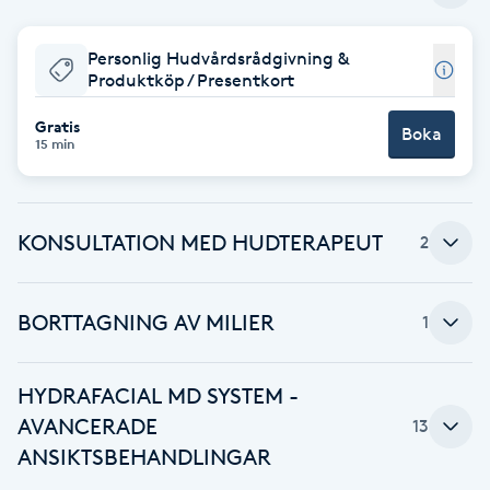
Babylights
Personlig Hudvårdsrådgivning &
Produktköp / Presentkort
Balayage
Gratis
Boka
15 min
Bambumassage
Barber
KONSULTATION MED HUDTERAPEUT
2
Barnklippning
BORTTAGNING AV MILIER
1
BIAB
HYDRAFACIAL MD SYSTEM -
Blowout
AVANCERADE
13
ANSIKTSBEHANDLINGAR
Bottenfärg