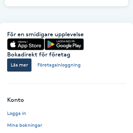
Naglar borttagning
Naglar reparation
För en smidigare upplevelse
Naprapati
Bokadirekt för företag
Navelpiercing
Läs mer
Företagsinloggning
NBE-massage
Ny frisyr
Konto
O
Logga in
Olaplex
Mina bokningar