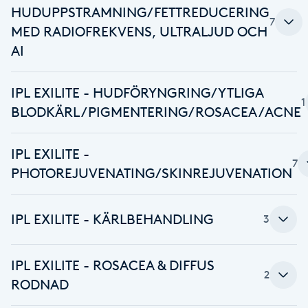
HUDUPPSTRAMNING/FETTREDUCERING
Fransk manikyr
7
MED RADIOFREKVENS, ULTRALJUD OCH
AI
Fransrengöring
Frekvensterapi
IPL EXILITE - HUDFÖRYNGRING/YTLIGA
1
BLODKÄRL/PIGMENTERING/ROSACEA/ACNE
Friskvård
IPL EXILITE -
7
Friskvårdsmassage
PHOTOREJUVENATING/SKINREJUVENATION
Frisör
IPL EXILITE - KÄRLBEHANDLING
3
Funktionsanalys
IPL EXILITE - ROSACEA & DIFFUS
2
RODNAD
Färgning