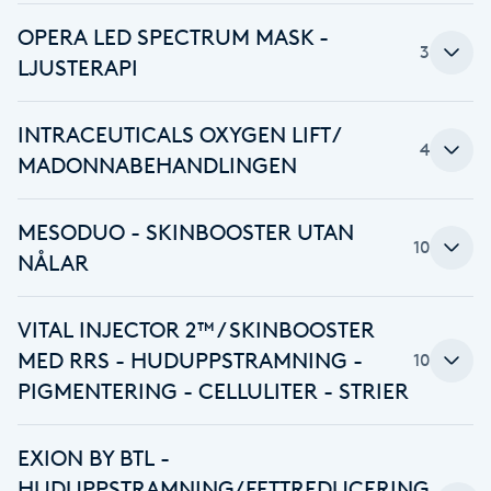
F
OPERA LED SPECTRUM MASK -
3
LJUSTERAPI
Face framing
INTRACEUTICALS OXYGEN LIFT /
Faceliftmassage
4
MADONNABEHANDLINGEN
Fet hårbotten
MESODUO - SKINBOOSTER UTAN
10
NÅLAR
Fettreducering
VITAL INJECTOR 2™ / SKINBOOSTER
Fibromassage
MED RRS - HUDUPPSTRAMNING -
10
PIGMENTERING - CELLULITER - STRIER
Fillers
Fotmassage
EXION BY BTL -
HUDUPPSTRAMNING/FETTREDUCERING