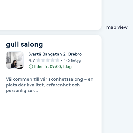
map view
gull salong
Svartå Bangatan 2
,
Örebro
4.7
140 Betyg
Tider fr. 09:00, Idag
Välkommen till vår skönhetssalong – en
plats där kvalitet, erfarenhet och
personlig ser...