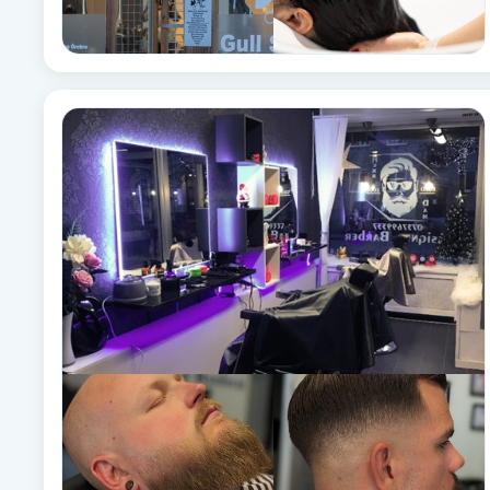
Fotsvamp
Fotvård
Fransar
Fransborttagning
Fransfärgning
Fransförlängning
Fransförlängning Megavolym
Fransförlängning Volym