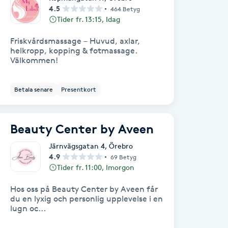
4.5
464 Betyg
Tider fr. 13:15, Idag
Friskvårdsmassage – Huvud, axlar,
helkropp, kopping & fotmassage.
Välkommen!
Betala senare
Presentkort
Beauty Center by Aveen
Järnvägsgatan 4
,
Örebro
4.9
69 Betyg
Tider fr. 11:00, Imorgon
Hos oss på Beauty Center by Aveen får
du en lyxig och personlig upplevelse i en
lugn oc...