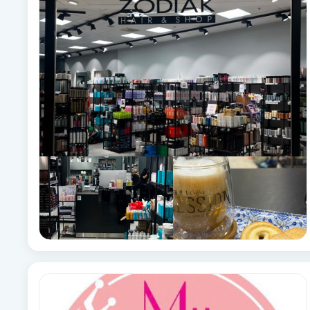
Alternativmedicin
Andningsmassage
Ansiktslyft utan kirurgi
Aromamassage
Ashtanga Yoga
Ayurveda
Ayurvedisk Massage
Ansiktsbehandling djuprengörande
B