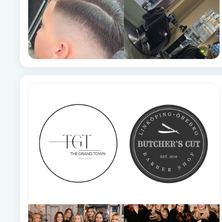
Cryoterapi
D
Damklippning
Dermapen
Diamantslipning
E
Enzympeeling
Extensions
Extensions borttagning