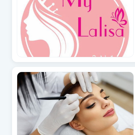
Babylights
Balayage
Bambumassage
Barber
Barnklippning
BIAB
Blowout
Bottenfärg