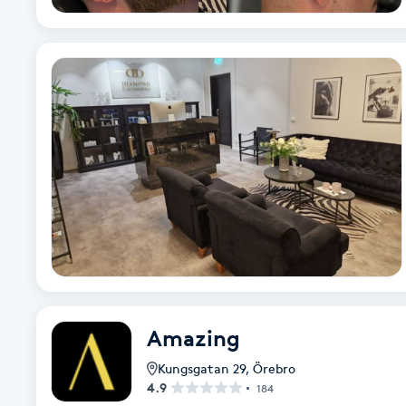
Fransk manikyr
Fransrengöring
Frekvensterapi
Friskvård
Friskvårdsmassage
Frisör
Funktionsanalys
Amazing
Kungsgatan 29
,
Örebro
Färgning
4.9
184