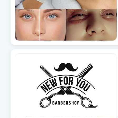
Brynformning
Brynfärgning
Brynplockning
Bröllopsuppsättning
C
Celluliter
Coachning
Color correction