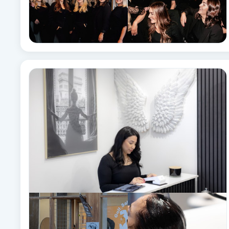
Eyeliner-tatuering
F
Face framing
Faceliftmassage
Fet hårbotten
Fettreducering
Fibromassage
Fillers
Fotmassage