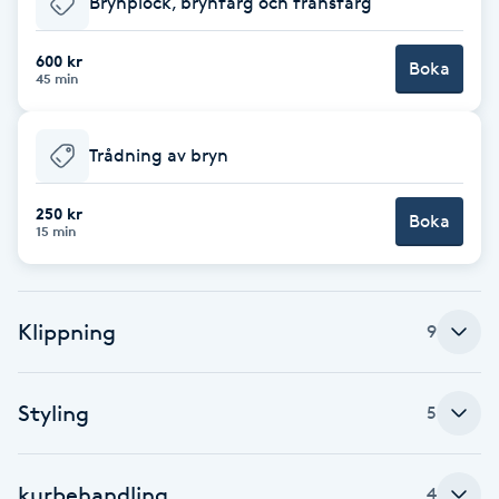
Brynplock, brynfärg och fransfärg
Brynformning
600 kr
Boka
45 min
Brynfärgning
Trådning av bryn
Brynplockning
250 kr
Boka
Bröllopsuppsättning
15 min
C
Celluliter
Klippning
9
Coachning
Styling
5
Color correction
kurbehandling
4