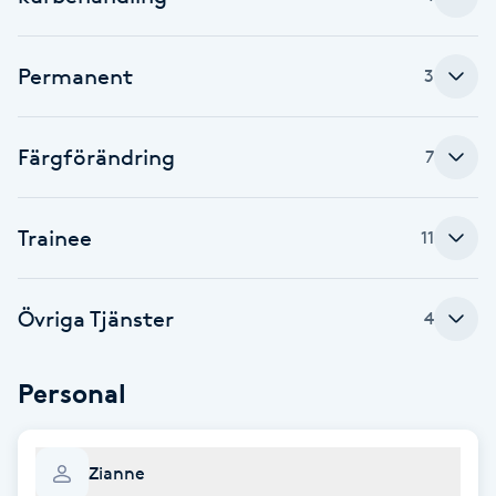
Cryoterapi
D
Permanent
3
Damklippning
Färgförändring
Dermapen
7
Diamantslipning
Trainee
11
E
Enzympeeling
Övriga Tjänster
4
Extensions
Personal
Extensions borttagning
Zianne
Eyeliner-tatuering