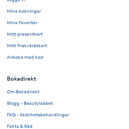
Hårborttagning
Mina bokningar
Hårbottenbehandling
Mina favoriter
Mitt presentkort
Hårförlängning
Mitt friskvårdskort
Hårvård
Avboka med kod
Hälsa
Bokadirekt
Hälsprickor
Om Bokadirekt
I
Blogg - Beautylabbet
Idrottsmassage
FAQ - Skönhetsbehandlingar
IPL
Fakta & Råd