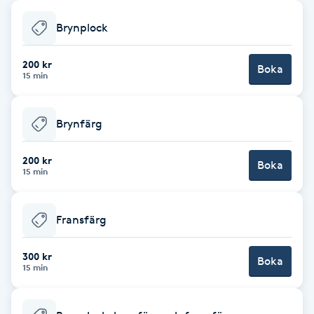
Babylights
Brynplock
Balayage
200 kr
Boka
15 min
Bambumassage
Brynfärg
Barber
200 kr
Boka
15 min
Barnklippning
Fransfärg
BIAB
300 kr
Blowout
Boka
15 min
Bottenfärg