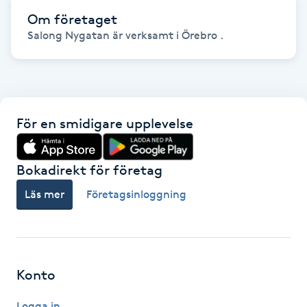
Hot Stone Massage
Om företaget
Salong Nygatan är verksamt i Örebro .
Hot yoga
Hudföryngring
För en smidigare upplevelse
Huduppstramning
Hudvård
Bokadirekt för företag
Läs mer
Företagsinloggning
Hyaluronsyra
Hyperhidros
Konto
Hypnos
Logga in