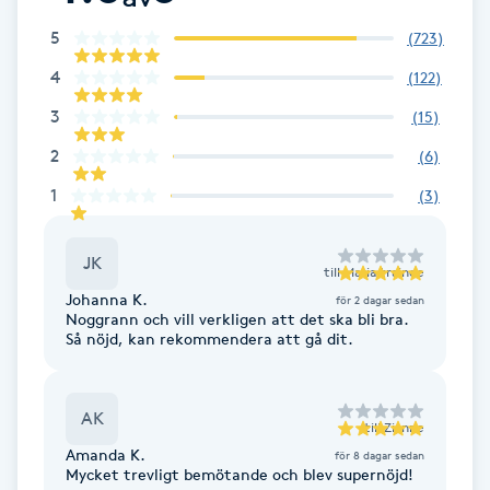
Fotsvamp
5
(
723
)
4
(
122
)
Fotvård
3
(
15
)
Fransar
2
(
6
)
1
(
3
)
Fransborttagning
JK
Fransfärgning
till
Maria trainee
Johanna K.
för 2 dagar sedan
Noggrann och vill verkligen att det ska bli bra.
Fransförlängning
Så nöjd, kan rekommendera att gå dit.
Fransförlängning Megavolym
AK
till
Zianne
Fransförlängning Volym
Amanda K.
för 8 dagar sedan
Mycket trevligt bemötande och blev supernöjd!