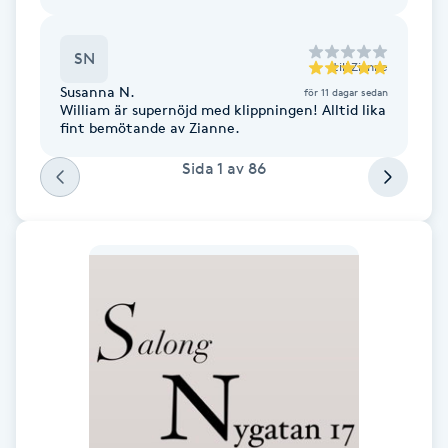
Fransk manikyr
SN
till
Zianne
Fransrengöring
Susanna N.
för 11 dagar sedan
William är supernöjd med klippningen! Alltid lika
fint bemötande av Zianne.
Frekvensterapi
Sida
1
av
86
Friskvård
Friskvårdsmassage
Frisör
Funktionsanalys
Färgning