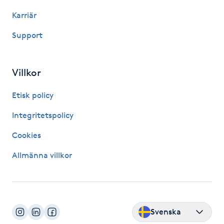
Karriär
IPL hårborttagning
Support
IR-massage
J
Villkor
Japansk massage
Etisk policy
K
Integritetspolicy
K18
Cookies
Katun fransar
Allmänna villkor
Kemisk peeling
Keratinbehandling
Svenska