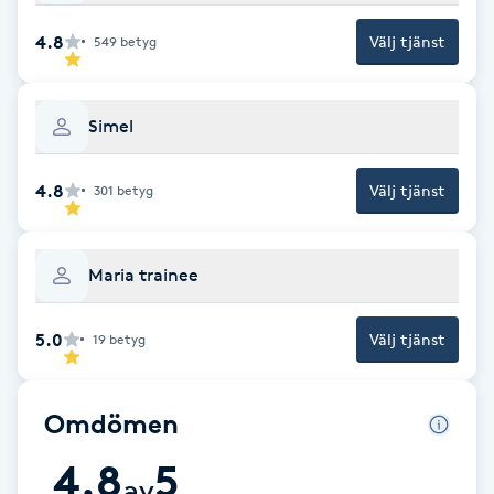
F
4.8
Välj tjänst
549
betyg
Face framing
Simel
Faceliftmassage
4.8
Välj tjänst
301
betyg
Fet hårbotten
Fettreducering
Maria trainee
Fibromassage
5.0
Välj tjänst
19
betyg
Fillers
Omdömen
Fotmassage
4.8
5
av