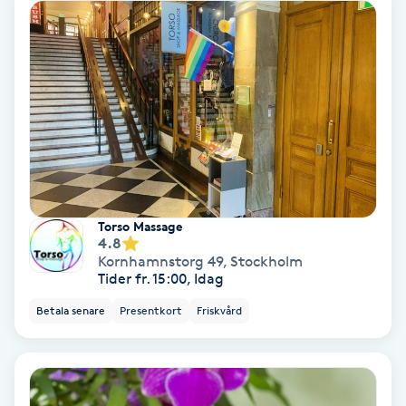
Osteopati
P
Paraffinbehandling
Pedikyr
Pensionärklippning
Torso Massage
4.8
Permanent
Kornhamnstorg 49
,
Stockholm
Tider fr. 15:00, Idag
Permanent hårborttagning
Betala senare
Presentkort
Friskvård
Permanent ögonbrynsmakeup
Personal shopper