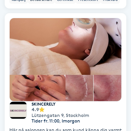
Regndroppsmassage
Reiki
Reikihealing
Reiki massage
Restorative Yoga
Rosacea
Rosenmetoden
SKINCERELY
4.9
Lützengatan 9
,
Stockholm
Ryggmassage
Tider fr. 11:00, Imorgon
S
Här på salongen kan du som kund känna dig varmt