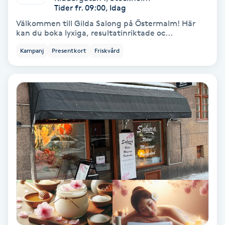
Tider fr. 09:00, Idag
Koppningsmassage
Välkommen till Gilda Salong på Östermalm! Här
kan du boka lyxiga, resultatinriktade oc...
Kosmetisk tatuering
Kampanj
Presentkort
Friskvård
Kostrådgivning
Kroppsinpackning
Kroppspeeling
Käkledsbehandling
Kärlbehandling
L