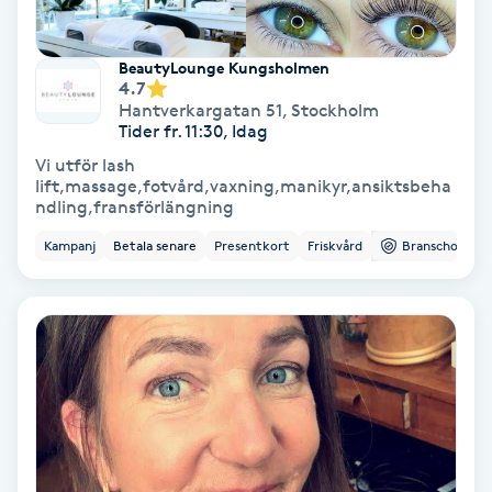
Lymfmassage
Läpptatuering
BeautyLounge Kungsholmen
4.7
M
Hantverkargatan 51
,
Stockholm
Tider fr. 11:30, Idag
Makeup
Vi utför lash
lift,massage,fotvård,vaxning,manikyr,ansiktsbeha
ndling,fransförlängning
Manikyr & Pedikyr
Kampanj
Betala senare
Presentkort
Friskvård
Branschorg.
Massage
Medial vägledning
Medicinsk massage
Meditation