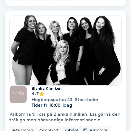
Hypnos
Hårborttagning
Hårbottenbehandling
Hårförlängning
Hårvård
Hälsa
Blanka Kliniken
4.7
Högbergsgatan 33
,
Stockholm
Hälsprickor
Tider fr. 18:00, Idag
I
Välkomna till oss på Blanka Kliniken! Läs gärna den
tråkiga men nödvändiga informationen n...
Idrottsmassage
Betala senare
Presentkort
Friskvård
Branschorg.