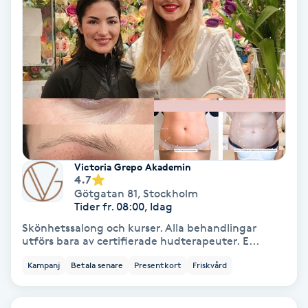
Olaplex
Olaplexbehandling
Ombre
Ombre brows
Ombre naglar
Victoria Grepo Akademin
4.7
Götgatan 81
,
Stockholm
Optiker
Tider fr. 08:00, Idag
Skönhetssalong och kurser. Alla behandlingar
utförs bara av certifierade hudterapeuter. E...
Ortobionomi
Kampanj
Betala senare
Presentkort
Friskvård
Ortopedi