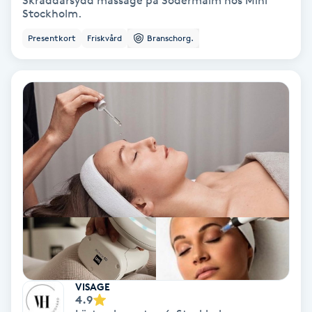
Skräddarsydd massage på Södermalm hos Mihi
Stockholm.
Bottenfärg
Presentkort
Friskvård
Branschorg.
Brynformning
Brynfärgning
Brynplockning
Bröllopsuppsättning
C
Celluliter
Coachning
VISAGE
4.9