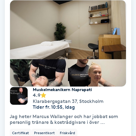
Hollywood Peel
Hot Stone Massage
Hot yoga
Hudföryngring
Huduppstramning
Muskelmekanikern Naprapati
Hudvård
4.9
Klarabergsgatan 37
,
Stockholm
Tider fr. 10:55, Idag
Hyaluronsyra
Jag heter Marcus Wallanger och har jobbat som
personlig tränare & kostrådgivare i över ...
Hyperhidros
Certifikat
Presentkort
Friskvård