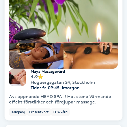
Personlig tränare
Picolaser
Piercing
Pigmentbehandling
Maya Massagevård
Pigmentfläckar
4.9
Högbergsgatan 24
,
Stockholm
Tider fr. 09:45, Imorgon
Plastikkirurgi
Avslappnande HEAD SPA !! Hot stone Värmande
effekt förstärker och fördjupar massage.
Powder brows
Kampanj
Presentkort
Friskvård
Power Yoga