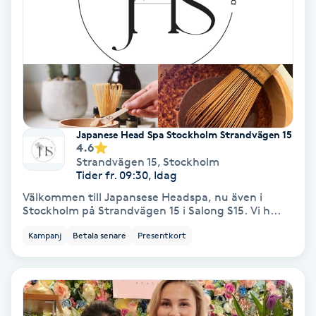
Nagelvård
Naglar borttagning
Naglar reparation
Japanese Head Spa Stockholm Strandvägen 15
4.6
Naprapati
Strandvägen 15
,
Stockholm
Tider fr. 09:30, Idag
Navelpiercing
Välkommen till Japansese Headspa, nu även i
Stockholm på Strandvägen 15 i Salong S15. Vi h...
NBE-massage
Kampanj
Betala senare
Presentkort
Ny frisyr
O