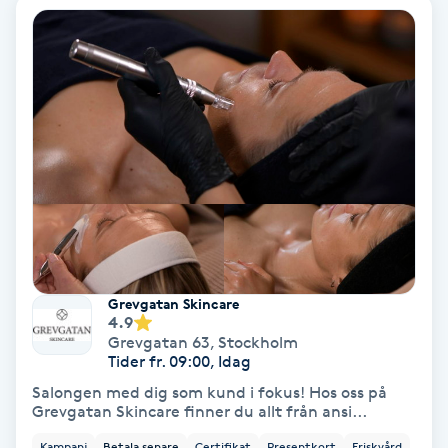
PRP (Platelet Rich Plasma)
PRX-T33
Psoriasis
PT
R
Radiofrekvens
Grevgatan Skincare
4.9
Grevgatan 63
,
Stockholm
Rakning
Tider fr. 09:00, Idag
Salongen med dig som kund i fokus! Hos oss på
Reflexologi
Grevgatan Skincare finner du allt från ansi...
Kampanj
Betala senare
Certifikat
Presentkort
Friskvård