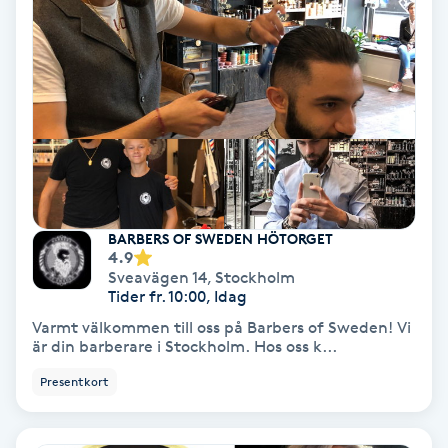
Volymfransar
Vårtor
Y
Yin Yoga
Yoga
BARBERS OF SWEDEN HÖTORGET
4.9
Yoga Nidra
Sveavägen 14
,
Stockholm
Tider fr. 10:00, Idag
Varmt välkommen till oss på Barbers of Sweden! Vi
Yogamassage
är din barberare i Stockholm. Hos oss k...
Z
Presentkort
Zonterapi