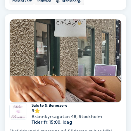
Presentkort
Friskvård
Branschorg.
Ansiktsbehandling djuprengörande
B
Babylights
Balayage
Bambumassage
Barber
Barnklippning
Salute & Benessere
5
BIAB
Brännkyrkagatan 48
,
Stockholm
Tider fr. 15:00, Idag
Blowout