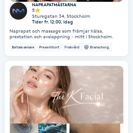
Extensions borttagning
NAPRAPATMÄSTARNA
5
Sturegatan 34
,
Stockholm
Eyeliner-tatuering
Tider fr. 12:00, Idag
F
Naprapat och massage som främjar hälsa,
prestation och avslappning – mitt i Stockholm.
Face framing
Betala senare
Presentkort
Friskvård
Branschorg.
Faceliftmassage
Fet hårbotten
Fettreducering
Fibromassage
Fillers