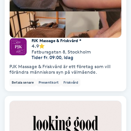
Fransförlängning Volym
Fransk manikyr
Fransrengöring
PJK Massage & Friskvård *
4.9
Fatbursgatan 8
,
Stockholm
Frekvensterapi
Tider fr. 09:00, Idag
PJK Massage & Friskvård är ett företag som vill
förändra människors syn på välmående.
Friskvård
Betala senare
Presentkort
Friskvård
Friskvårdsmassage
Frisör
Funktionsanalys