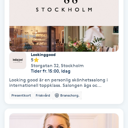
Färgning
Föning
G
Gel naglar
Lookinggood
5
Gelenaglar
Storgatan 32
,
Stockholm
Tider fr. 15:00, Idag
Gellack
Looking good är en personlig skönhetssalong i
internationell toppklass. Salongen ägs oc...
Gellack med förstärkning
Presentkort
Friskvård
Branschorg.
Gravidmassage
Gravidyoga