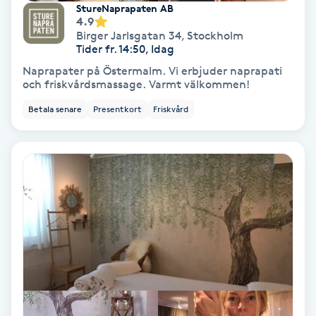
StureNaprapaten AB
4.9
Spa
Birger Jarlsgatan 34
,
Stockholm
Tider fr. 14:50, Idag
Spa manikyr & pedikyr
Naprapater på Östermalm. Vi erbjuder naprapati
och friskvårdsmassage. Varmt välkommen!
Spa-manikyr
Betala senare
Presentkort
Friskvård
Spa-pedikyr
Spraytan
Stylist
Sugaring
Svensk massage