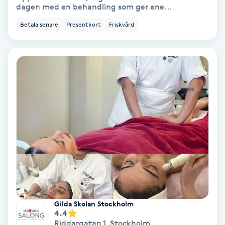
dagen med en behandling som ger ene...
Keratinbehandling
Betala senare
Presentkort
Friskvård
Kinesiologi
Kinesisk medicin
Kiropraktik
Klangmassage
Klippning
Klippning & Slingor
Gilda Skolan Stockholm
4.4
Klippning ungdom
Riddargatan 1
,
Stockholm