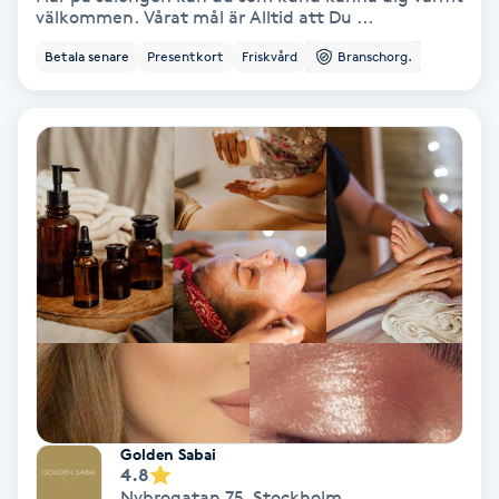
välkommen. Vårat mål är Alltid att Du ...
Samtalsterapi
Betala senare
Presentkort
Friskvård
Branschorg.
Senioryoga
Shiatsu
Singelfransar
Sjukgymnastik
Skalpmassage
Skinbooster
Golden Sabai
4.8
Sklerosering
Nybrogatan 75
,
Stockholm