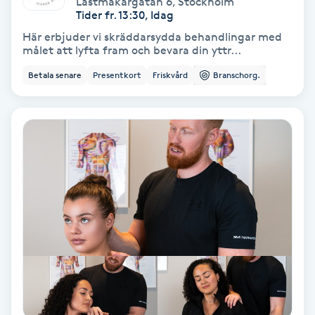
Lästmakargatan 6
,
Stockholm
Color correction
Tider fr. 13:30, Idag
Här erbjuder vi skräddarsydda behandlingar med
Cryoterapi
målet att lyfta fram och bevara din yttr...
D
Betala senare
Presentkort
Friskvård
Branschorg.
Damklippning
Dermapen
Diamantslipning
E
Enzympeeling
Extensions