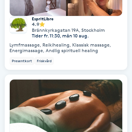
Svettbehandling
EspritLibre
T
4.9
Brännkyrkagatan 19A
,
Stockholm
Tuina-massage
Tider fr. 11:30, mån 10 aug.
Lymfmassage, Reikihealing, Klassisk massage,
Energimassage, Andlig spirituell healing
Taktil massage
Presentkort
Friskvård
Tandblekning
Tandläkare
Tatuering
Tatueringsborttagning