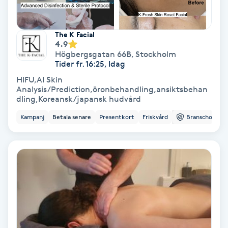
Fotmassage
The K Facial
Fotsvamp
4.9
Högbergsgatan 66B
,
Stockholm
Tider fr. 16:25, Idag
Fotvård
HIFU,AI Skin
Analysis/Prediction,öronbehandling,ansiktsbehan
dling,Koreansk/japansk hudvård
Fransar
Kampanj
Betala senare
Presentkort
Friskvård
Branschorg.
Fransborttagning
Fransfärgning
Fransförlängning
Fransförlängning Megavolym