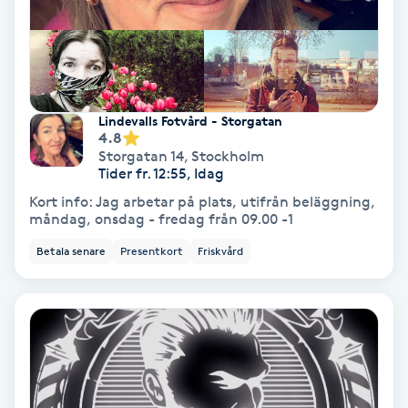
Medium
Megavolymfransar
Lindevalls Fotvård - Storgatan
Melasma
4.8
Storgatan 14
,
Stockholm
Tider fr. 12:55, Idag
Mesoterapi
Kort info: Jag arbetar på plats, utifrån beläggning,
måndag, onsdag - fredag från 09.00 -1
MicroPen
Betala senare
Presentkort
Friskvård
Microshading
Mixfransar
N
Nagelförlängning