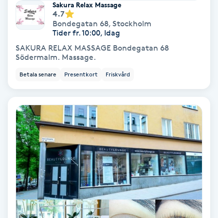
Laserbehandling
Sakura Relax Massage
4.7
Bondegatan 68
,
Stockholm
Lashlift Keratin
Tider fr. 10:00, Idag
SAKURA RELAX MASSAGE Bondegatan 68
LED-ljusterapi
Södermalm. Massage.
Betala senare
Presentkort
Friskvård
Liktornar
LPG
LPG-behandling
LPG-massage
Luggklippning