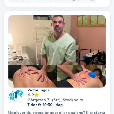
IPL
IPL hårborttagning
IR-massage
J
Japansk massage
K
K18
Victor Lagos
4.9
Katun fransar
Götgatan 71 (3tr)
,
Stockholm
Tider fr. 10:30, Idag
Kemisk peeling
Upplever du stress,ångest eller obalans? Kickstarta