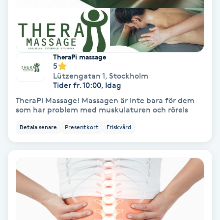
Terapi
Thaimassage
Toning
TheraPi massage
5
Lützengatan 1
,
Stockholm
Torr hårbotten
Tider fr. 10:00, Idag
TheraPi Massage! Massagen är inte bara för dem
som har problem med muskulaturen och rörels
Torrborstning
Betala senare
Presentkort
Friskvård
Triggerpunktsmassage
Trådning
Träning