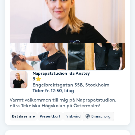
Gruppträning
Gua Sha-massage
H
Hatha Yoga
Headspa
Naprapatstudion Ida Anstey
5
Engelbrektsgatan 35B
,
Stockholm
Healing
Tider fr. 12:50, Idag
Varmt välkommen till mig på Naprapatstudion,
nära Tekniska Högskolan på Östermalm!
Herrklippning
Betala senare
Presentkort
Friskvård
Branschorg.
HIFU