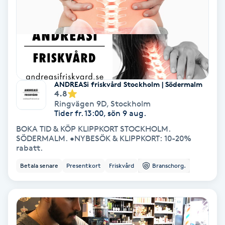
Tvätt & Fön
V
Vaccination
Vampyrbehandling
ANDREASi friskvård Stockholm | Södermalm
4.8
Vaxning
Ringvägen 9D
,
Stockholm
Tider fr. 13:00, sön 9 aug.
Vaxning brasiliansk
BOKA TID & KÖP KLIPPKORT STOCKHOLM.
SÖDERMALM. •NYBESÖK & KLIPPKORT: 10-20%
rabatt.
Veterinär
Betala senare
Presentkort
Friskvård
Branschorg.
Vibrationsmassage
Vinyasa Yoga