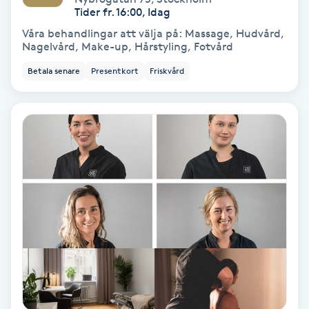
Tider fr. 16:00, Idag
Skoinlägg
Våra behandlingar att välja på: Massage, Hudvård,
Nagelvård, Make-up, Hårstyling, Fotvård
Skägg
Betala senare
Presentkort
Friskvård
Skäggfärgning
Skäggklippning
Skäggtrimmning
Skönhet
Slingor
Sockring