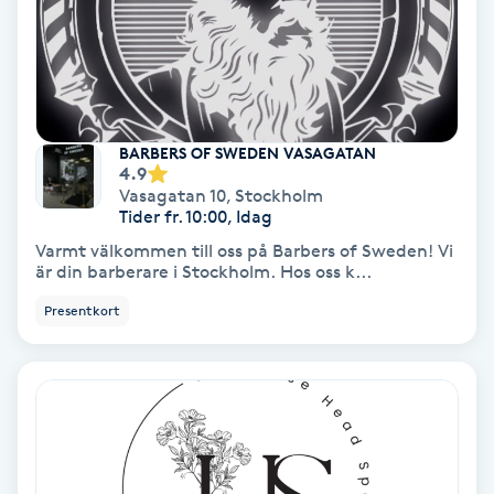
Nagelförlängning akryl
Nagelförlängning gelé
BARBERS OF SWEDEN VASAGATAN
4.9
Nagelförlängning glasfiber
Vasagatan 10
,
Stockholm
Tider fr. 10:00, Idag
Nagelförlängning silke
Varmt välkommen till oss på Barbers of Sweden! Vi
är din barberare i Stockholm. Hos oss k...
Nagelförstärkning
Presentkort
Nagelklippning
Nagelsvamp
Nageltrång