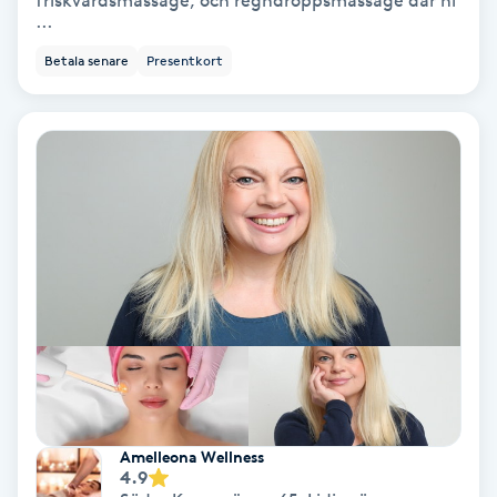
friskvårdsmassage, och regndroppsmassage där ni
...
Personlig tränare
Betala senare
Presentkort
Picolaser
Piercing
Pigmentbehandling
Pigmentfläckar
Plastikkirurgi
Powder brows
Amelleona Wellness
4.9
Power Yoga