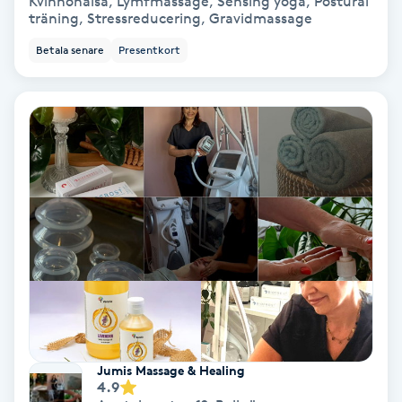
Kvinnohälsa, Lymfmassage, Sensing yoga, Postural
träning, Stressreducering, Gravidmassage
Keratinbehandling
Betala senare
Presentkort
Kinesiologi
Kinesisk medicin
Kiropraktik
Klangmassage
Klippning
Klippning & Slingor
Jumis Massage & Healing
Klippning ungdom
4.9