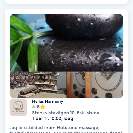
Osteopati
P
Paraffinbehandling
Pedikyr
Pensionärklippning
Permanent
Permanent hårborttagning
Hellas Harmony
4.8
Stenkvistavägen 10
,
Eskilstuna
Permanent ögonbrynsmakeup
Tider fr. 10:00, Idag
Jag är utbildad inom Hotstone massage,
Personal shopper