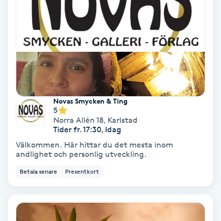
Gruppträning
Gua Sha-massage
H
Hatha Yoga
Novas Smycken & Ting
5
Headspa
Norra Allén 18
,
Karlstad
Tider fr. 17:30, Idag
Välkommen. Här hittar du det mesta inom
Healing
andlighet och personlig utveckling.
Betala senare
Presentkort
Herrklippning
HIFU