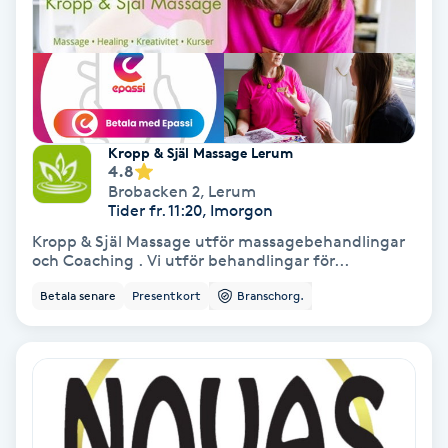
Färgning
Föning
G
Kropp & Själ Massage Lerum
Gel naglar
4.8
Brobacken 2
,
Lerum
Tider fr. 11:20, Imorgon
Gelenaglar
Kropp & Själ Massage utför massagebehandlingar
och Coaching . Vi utför behandlingar för...
Gellack
Betala senare
Presentkort
Branschorg.
Gellack med förstärkning
Gravidmassage
Gravidyoga