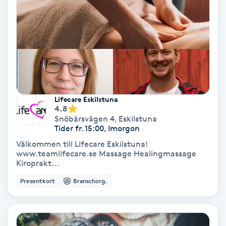
Svettbehandling
T
Tuina-massage
Taktil massage
Lifecare Eskilstuna
4.8
Tandblekning
Snöbärsvägen 4
,
Eskilstuna
Tider fr. 15:00, Imorgon
Tandläkare
Välkommen till Lifecare Eskilstuna!
www.teamlifecare.se Massage Healingmassage
Kiroprakt...
Tatuering
Presentkort
Branschorg.
Tatueringsborttagning