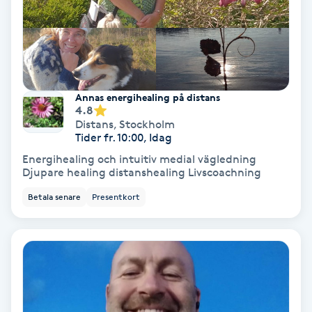
Medium
Megavolymfransar
Melasma
Annas energihealing på distans
4.8
Distans
,
Stockholm
Mesoterapi
Tider fr. 10:00, Idag
Energihealing och intuitiv medial vägledning
Djupare healing distanshealing Livscoachning
MicroPen
Betala senare
Presentkort
Microshading
Mixfransar
N
Nagelförlängning