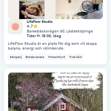
Samtalsterapi
LifeFlow Studio
Senioryoga
4.7
Barsebäcksvägen 60
,
Löddeköpinge
Tider fr. 18:00, Idag
Shiatsu
LifeFlow Studio är en plats för dig som vill skapa
balans, energi och välmående.
Singelfransar
Kampanj
Betala senare
Presentkort
Friskvård
Sjukgymnastik
Skalpmassage
Skinbooster
Sklerosering