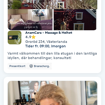
Skoinlägg
Skägg
AnamCara - Massage & Helhet
Skäggfärgning
4.9
Groröd 234
,
Västerlanda
Tider fr. 09:00, Imorgon
Skäggklippning
Varmt välkommen till den lilla stugan i den lantliga
idyllen, där behandlingar, konsultati
Skäggtrimmning
Presentkort
Branschorg.
Skönhet
Slingor
Sockring