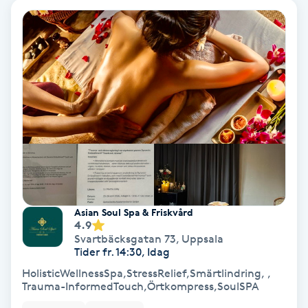
Hypnos
Hårborttagning
Hårbottenbehandling
Hårförlängning
Hårvård
Hälsa
Asian Soul Spa & Friskvård
4.9
Svartbäcksgatan 73
,
Uppsala
Hälsprickor
Tider fr. 14:30, Idag
I
HolisticWellnessSpa,StressRelief,Smärtlindring, ,
Trauma-InformedTouch,Örtkompress,SoulSPA
Idrottsmassage