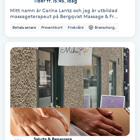
Tider fr. 15:45, Idag
Color correction
Mitt namn är Carina Lantz och jag är utbildad
massageterapeut på Bergqvist Massage & Fr...
Cryoterapi
Betala senare
Presentkort
Friskvård
Branschorg.
D
Damklippning
Dermapen
Diamantslipning
E
Enzympeeling
Extensions
Salute & Benessere