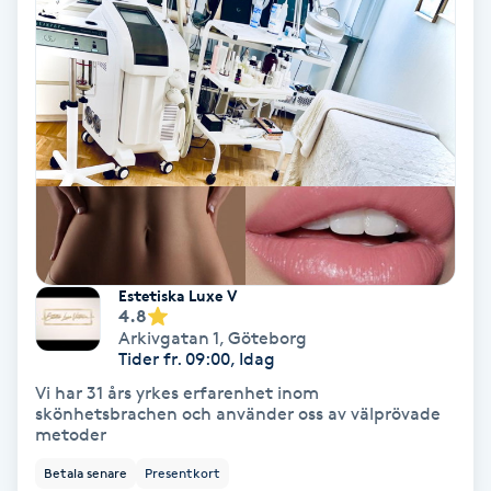
Olaplex
Olaplexbehandling
Ombre
Ombre brows
Ombre naglar
Estetiska Luxe V
4.8
Optiker
Arkivgatan 1
,
Göteborg
Tider fr. 09:00, Idag
Ortobionomi
Vi har 31 års yrkes erfarenhet inom
skönhetsbrachen och använder oss av välprövade
metoder
Ortopedi
Betala senare
Presentkort