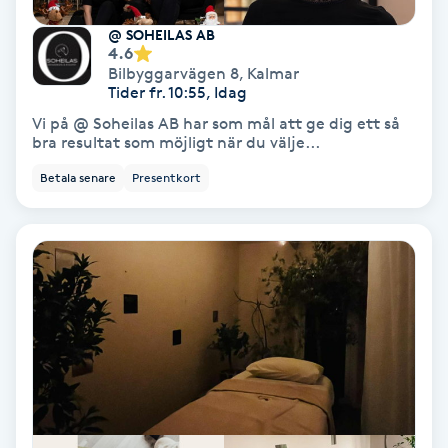
Regndroppsmassage
@ SOHEILAS AB
4.6
Reiki
Bilbyggarvägen 8
,
Kalmar
Tider fr. 10:55, Idag
Vi på @ Soheilas AB har som mål att ge dig ett så
Reikihealing
bra resultat som möjligt när du välje...
Betala senare
Presentkort
Reiki massage
Restorative Yoga
Rosacea
Rosenmetoden
Ryggmassage
S