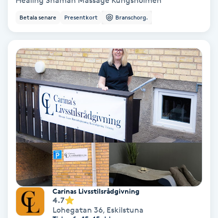
Healing Shaman Massage Kungsholmen
Betala senare
Presentkort
Branschorg.
Bottenfärg
Brynformning
Brynfärgning
Brynplockning
Bröllopsuppsättning
C
Celluliter
Carinas Livsstilsrådgivning
Coachning
4.7
Lohegatan 36
,
Eskilstuna