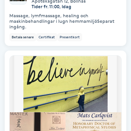
Apoteksgatan 12
,
Bollnäs
Tider fr. 11:00, Idag
Koppningsmassage
Massage, lymfmassage, healing och
maskinbehandlingar i lugn hemmamiljöSeparat
Kosmetisk tatuering
ingång.
Betala senare
Certifikat
Presentkort
Kostrådgivning
Kroppsinpackning
Kroppspeeling
Käkledsbehandling
Kärlbehandling
L