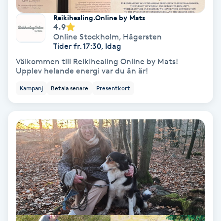
Laserbehandling
Reikihealing.Online by Mats
4.9
Lashlift Keratin
Online Stockholm
,
Hägersten
Tider fr. 17:30, Idag
LED-ljusterapi
Välkommen till Reikihealing Online by Mats!
Upplev helande energi var du än är!
Liktornar
Kampanj
Betala senare
Presentkort
LPG
LPG-behandling
LPG-massage
Luggklippning