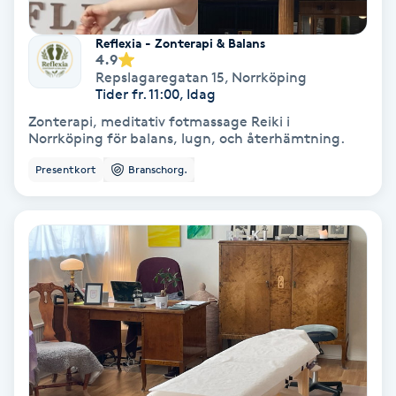
Fotmassage
Reflexia - Zonterapi & Balans
4.9
Fotsvamp
Repslagaregatan 15
,
Norrköping
Tider fr. 11:00, Idag
Zonterapi, meditativ fotmassage Reiki i
Fotvård
Norrköping för balans, lugn, och återhämtning.
Presentkort
Branschorg.
Fransar
Fransborttagning
Fransfärgning
Fransförlängning
Fransförlängning Megavolym