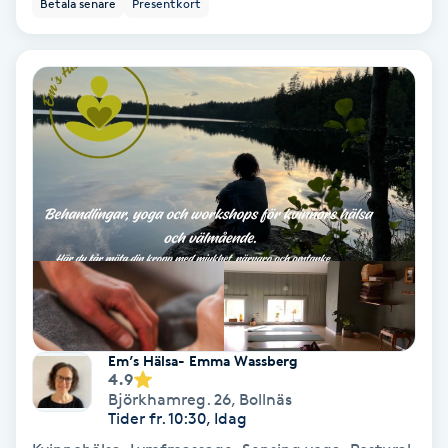
Betala senare
Presentkort
IPL
IPL hårborttagning
IR-massage
J
Japansk massage
K
K18
Em’s Hälsa- Emma Wassberg
Katun fransar
4.9
Björkhamreg. 26
,
Bollnäs
Tider fr. 10:30, Idag
Kemisk peeling