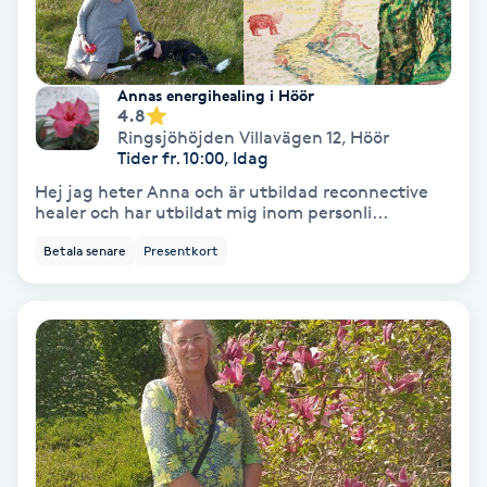
Lymfmassage
Läpptatuering
Annas energihealing i Höör
M
4.8
Ringsjöhöjden Villavägen 12
,
Höör
Makeup
Tider fr. 10:00, Idag
Hej jag heter Anna och är utbildad reconnective
Manikyr & Pedikyr
healer och har utbildat mig inom personli...
Betala senare
Presentkort
Massage
Medial vägledning
Medicinsk massage
Meditation