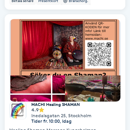
Betala senare
Presentkort
Branschorg.
Ansiktsbehandling djuprengörande
B
Babylights
Balayage
Bambumassage
Barber
Barnklippning
MACHI Healing SHAMAN
4.9
BIAB
Inedalsgatan 25
,
Stockholm
Tider fr. 10:00, Idag
Blowout