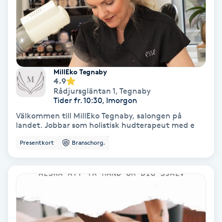
Spa
Spa manikyr & pedikyr
MillEko Tegnaby
Spa-manikyr
4.9
Rådjursgläntan 1
,
Tegnaby
Tider fr. 10:30, Imorgon
Spa-pedikyr
Välkommen till MillEko Tegnaby, salongen på
landet. Jobbar som holistisk hudterapeut med e
Spraytan
Presentkort
Branschorg.
Stylist
Sugaring
Svensk massage