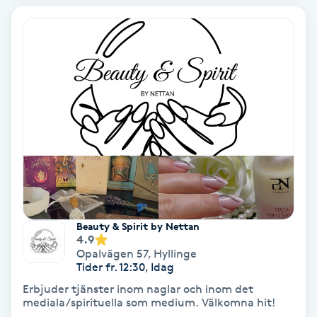
Tvätt & Fön
V
Vaccination
Vampyrbehandling
Vaxning
Vaxning brasiliansk
Veterinär
Beauty & Spirit by Nettan
4.9
Opalvägen 57
,
Hyllinge
Vibrationsmassage
Tider fr. 12:30, Idag
Erbjuder tjänster inom naglar och inom det
Vinyasa Yoga
mediala/spirituella som medium. Välkomna hit!