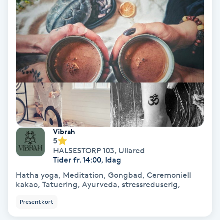
Terapi
Thaimassage
Toning
Torr hårbotten
Torrborstning
Vibrah
Triggerpunktsmassage
5
HALSESTORP 103
,
Ullared
Tider fr. 14:00, Idag
Trådning
Hatha yoga, Meditation, Gongbad, Ceremoniell
kakao, Tatuering, Ayurveda, stressreduserig,
Träning
Presentkort