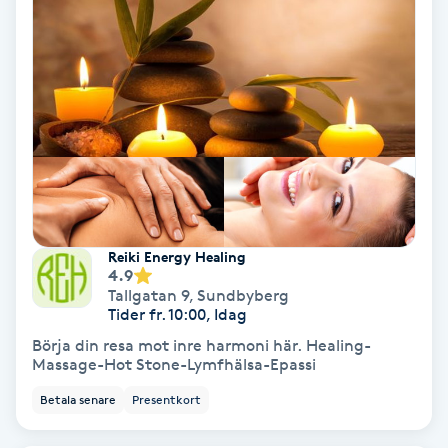
Hollywood Peel
Hot Stone Massage
Hot yoga
Hudföryngring
Huduppstramning
Reiki Energy Healing
4.9
Tallgatan 9
,
Sundbyberg
Hudvård
Tider fr. 10:00, Idag
Börja din resa mot inre harmoni här. Healing-
Hyaluronsyra
Massage-Hot Stone-Lymfhälsa-Epassi
Betala senare
Presentkort
Hyperhidros