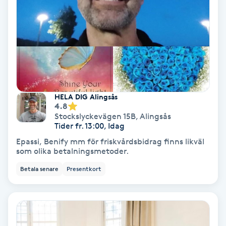
Nagelförlängning akryl
Nagelförlängning gelé
Nagelförlängning glasfiber
HELA DIG Alingsås
4.8
Nagelförlängning silke
Stockslyckevägen 15B
,
Alingsås
Tider fr. 13:00, Idag
Nagelförstärkning
Epassi, Benify mm för friskvårdsbidrag finns likväl
som olika betalningsmetoder.
Nagelklippning
Betala senare
Presentkort
Nagelsvamp
Nageltrång