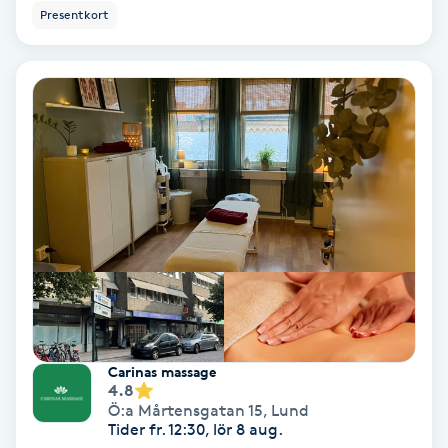
Presentkort
Volymfransar
Vårtor
Y
Yin Yoga
Yoga
Yoga Nidra
Yogamassage
Z
Carinas massage
4.8
Ö:a Mårtensgatan 15
,
Lund
Zonterapi
Tider fr. 12:30, lör 8 aug.