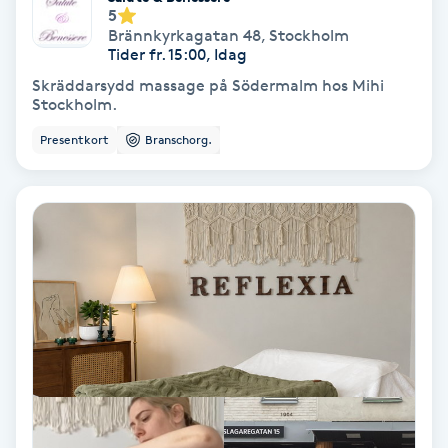
Extensions borttagning
5
Brännkyrkagatan 48
,
Stockholm
Tider fr. 15:00, Idag
Eyeliner-tatuering
Skräddarsydd massage på Södermalm hos Mihi
F
Stockholm.
Face framing
Presentkort
Branschorg.
Faceliftmassage
Fet hårbotten
Fettreducering
Fibromassage
Fillers