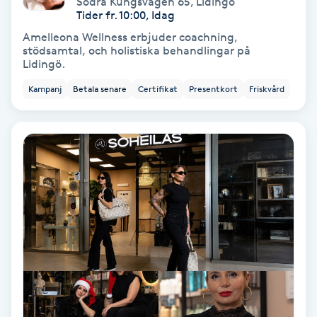
Södra Kungsvägen 65
,
Lidingö
Tider fr. 10:00, Idag
PRP (Platelet Rich Plasma)
Amelleona Wellness erbjuder coachning,
stödsamtal, och holistiska behandlingar på
Lidingö.
PRX-T33
Kampanj
Betala senare
Certifikat
Presentkort
Friskvård
Psoriasis
PT
R
Radiofrekvens
Rakning
Reflexologi