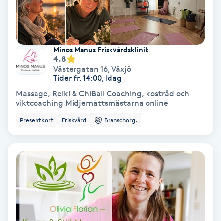
Fransförlängning Volym
Fransk manikyr
Minos Manus Friskvårdsklinik
4.8
Fransrengöring
Västergatan 16
,
Växjö
Tider fr. 14:00, Idag
Massage, Reiki & ChiBall Coaching, kostråd och
Frekvensterapi
viktcoaching Midjemåttsmästarna online
Presentkort
Friskvård
Branschorg.
Friskvård
Friskvårdsmassage
Frisör
Funktionsanalys