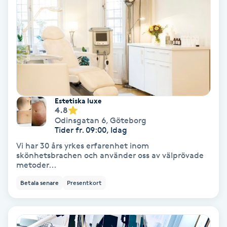
Nagelvård
Naglar borttagning
Naglar reparation
Estetiska luxe
4.8
Naprapati
Odinsgatan 6
,
Göteborg
Tider fr. 09:00, Idag
Navelpiercing
Vi har 30 års yrkes erfarenhet inom
skönhetsbrachen och använder oss av välprövade
metoder...
NBE-massage
Betala senare
Presentkort
Ny frisyr
O