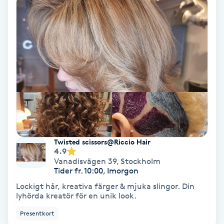
Volymfransar
Vårtor
Y
Yin Yoga
Yoga
Yoga Nidra
Twisted scissors@Riccio Hair
4.9
Vanadisvägen 39
,
Stockholm
Yogamassage
Tider fr. 10:00, Imorgon
Z
Lockigt hår, kreativa färger & mjuka slingor. Din
lyhörda kreatör för en unik look.
Zonterapi
Presentkort