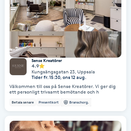
Hollywood Peel
Hot Stone Massage
Hot yoga
Hudföryngring
Sense Kreatörer
4.9
Huduppstramning
Kungsängsgatan 23
,
Uppsala
Tider fr. 15:30, ons 12 aug.
Välkommen till oss på Sense Kreatörer. Vi ger dig
Hudvård
ett personligt trivsamt bemötande och h
Betala senare
Presentkort
Branschorg.
Hyaluronsyra
Hyperhidros