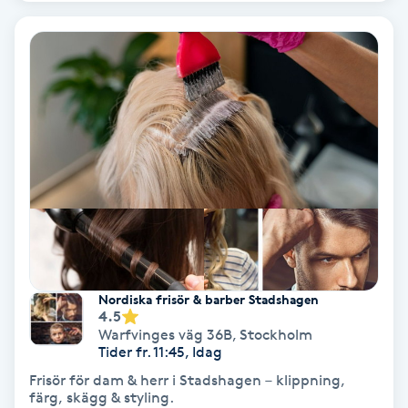
IPL
IPL hårborttagning
IR-massage
J
Japansk massage
K
K18
Nordiska frisör & barber Stadshagen
4.5
Warfvinges väg 36B
,
Stockholm
Katun fransar
Tider fr. 11:45, Idag
Frisör för dam & herr i Stadshagen – klippning,
Kemisk peeling
färg, skägg & styling.