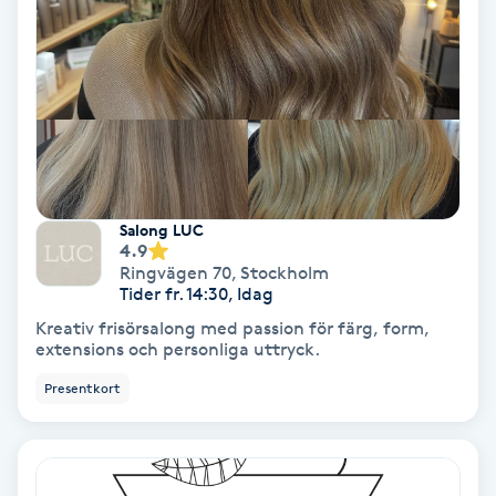
Terapi
Thaimassage
Toning
Torr hårbotten
Salong LUC
4.9
Torrborstning
Ringvägen 70
,
Stockholm
Tider fr. 14:30, Idag
Triggerpunktsmassage
Kreativ frisörsalong med passion för färg, form,
extensions och personliga uttryck.
Trådning
Presentkort
Träning