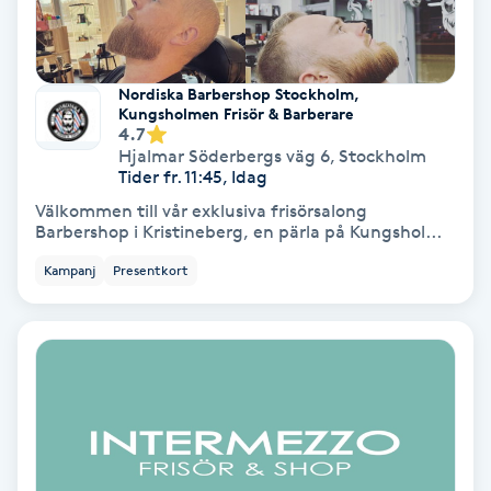
Spa
Nordiska Barbershop Stockholm,
Spa manikyr & pedikyr
Kungsholmen Frisör & Barberare
4.7
Hjalmar Söderbergs väg 6
,
Stockholm
Spa-manikyr
Tider fr. 11:45, Idag
Välkommen till vår exklusiva frisörsalong
Spa-pedikyr
Barbershop i Kristineberg, en pärla på Kungshol...
Kampanj
Presentkort
Spraytan
Stylist
Sugaring
Svensk massage