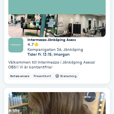
Svettbehandling
T
Tuina-massage
Intermezzo Jönköping Asecs
Taktil massage
4.7
Kompanigatan 36
,
Jönköping
Tider fr. 13:15, Imorgon
Tandblekning
Välkommen till Intermezzo i Jönköping Asecs!
OBS!! Vi är kontantfria!
Tandläkare
Betala senare
Presentkort
Branschorg.
Tatuering
Tatueringsborttagning