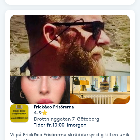
PRP (Platelet Rich Plasma)
PRX-T33
Psoriasis
PT
R
Radiofrekvens
Frick&co Frisörerna
Rakning
4.9
Drottninggatan 7
,
Göteborg
Tider fr. 10:00, Imorgon
Reflexologi
Vi på Frick&co Frisörerna skräddarsyr dig till en unik