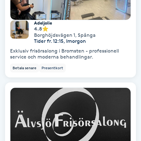
Lymfmassage
Läpptatuering
Adeljolie
4.8
M
Borghöjdsvägen 1
,
Spånga
Tider fr. 12:15, Imorgon
Makeup
Exklusiv frisörsalong i Bromsten - professionell
service och moderna behandlingar.
Manikyr & Pedikyr
Betala senare
Presentkort
Massage
Medial vägledning
Medicinsk massage
Meditation