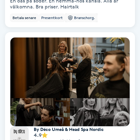
En oas på söder. En hemma-hos känsla. Alla är
Color correction
välkomna. Bra priser. Hairtalk
Betala senare
Presentkort
Branschorg.
Cryoterapi
D
Damklippning
Dermapen
Diamantslipning
E
Enzympeeling
Extensions
By Déco Umeå & Head Spa Nordic
4.9