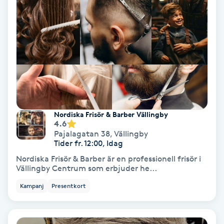
Nagelvård
Naglar borttagning
Naglar reparation
Naprapati
Nordiska Frisör & Barber Vällingby
4.6
Pajalagatan 38
,
Vällingby
Navelpiercing
Tider fr. 12:00, Idag
Nordiska Frisör & Barber är en professionell frisör i
NBE-massage
Vällingby Centrum som erbjuder he...
Kampanj
Presentkort
Ny frisyr
O