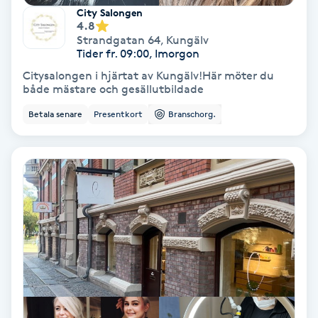
City Salongen
Fotmassage
4.8
Strandgatan 64
,
Kungälv
Tider fr. 09:00, Imorgon
Fotsvamp
Citysalongen i hjärtat av Kungälv!Här möter du
både mästare och gesällutbildade
Fotvård
Betala senare
Presentkort
Branschorg.
Fransar
Fransborttagning
Fransfärgning
Fransförlängning
Fransförlängning Megavolym