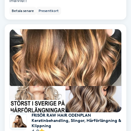
individ!!
Regndroppsmassage
Betala senare
Presentkort
Reiki
Reikihealing
Reiki massage
Restorative Yoga
Rosacea
Rosenmetoden
FRISÖR RAW HAIR ODENPLAN
Ryggmassage
Keratinbehandling, Slingor, Hårförlängning &
Klippning
S
4.9