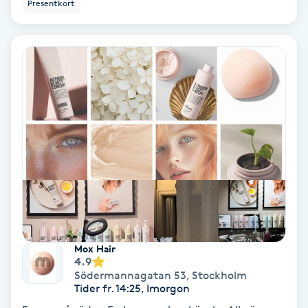
Presentkort
Bottenfärg
Brynformning
Brynfärgning
Brynplockning
Bröllopsuppsättning
C
Celluliter
Mox Hair
4.9
Södermannagatan 53
,
Stockholm
Coachning
Tider fr. 14:25, Imorgon