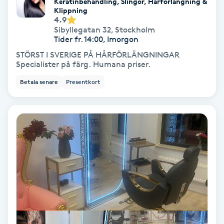
Laserbehandling
Keratinbehandling, Slingor, Hårförlängning &
Klippning
4.9
Lashlift Keratin
Sibyllegatan 32
,
Stockholm
Tider fr. 14:00, Imorgon
STÖRST I SVERIGE PÅ HÅRFÖRLÄNGNINGAR
LED-ljusterapi
Specialister på färg. Humana priser.
Betala senare
Presentkort
Liktornar
LPG
LPG-behandling
LPG-massage
Luggklippning