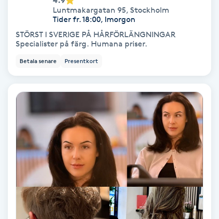
Luntmakargatan 95
,
Stockholm
Samtalsterapi
Tider fr. 18:00, Imorgon
STÖRST I SVERIGE PÅ HÅRFÖRLÄNGNINGAR
Specialister på färg. Humana priser.
Senioryoga
Betala senare
Presentkort
Shiatsu
Singelfransar
Sjukgymnastik
Skalpmassage
Skinbooster
Sklerosering