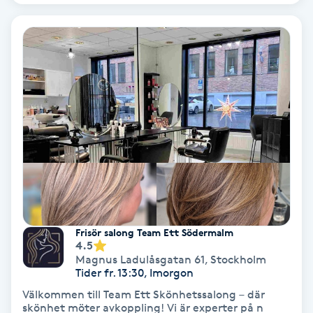
Osteopati
P
Paraffinbehandling
Pedikyr
Pensionärklippning
Permanent
Permanent hårborttagning
Frisör salong Team Ett Södermalm
4.5
Magnus Ladulåsgatan 61
,
Stockholm
Permanent ögonbrynsmakeup
Tider fr. 13:30, Imorgon
Välkommen till Team Ett Skönhetssalong – där
Personal shopper
skönhet möter avkoppling! Vi är experter på n