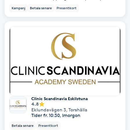
Kampanj
Betala senare
Presentkort
Personlig tränare
Picolaser
Piercing
Pigmentbehandling
Pigmentfläckar
Plastikkirurgi
Clinic Scandinavia Eskilstuna
4.8
Eklundavägen 3
,
Torshälla
Powder brows
Tider fr. 10:30, Imorgon
Betala senare
Presentkort
Power Yoga