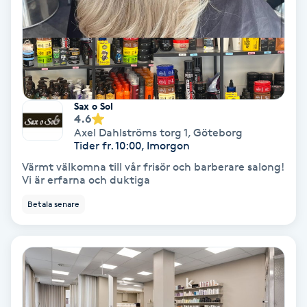
Gruppträning
Gua Sha-massage
H
Sax o Sol
4.6
Hatha Yoga
Axel Dahlströms torg 1
,
Göteborg
Tider fr. 10:00, Imorgon
Headspa
Värmt välkomna till vår frisör och barberare salong!
Vi är erfarna och duktiga
Healing
Betala senare
Herrklippning
HIFU