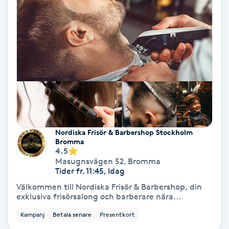
Hypnos
Hårborttagning
Hårbottenbehandling
Hårförlängning
Hårvård
Nordiska Frisör & Barbershop Stockholm
Bromma
4.5
Hälsa
Masugnsvägen 52
,
Bromma
Tider fr. 11:45, Idag
Hälsprickor
Välkommen till Nordiska Frisör & Barbershop, din
exklusiva frisörsalong och barberare nära...
I
Kampanj
Betala senare
Presentkort
Idrottsmassage