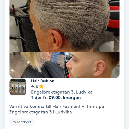
Olaplex
Olaplexbehandling
Ombre
Ombre brows
Ombre naglar
Hair Fashion
4.6
Optiker
Engelbrektsgatan 3
,
Ludvika
Tider fr. 09:00, Imorgon
Ortobionomi
Varmt välkomna till Hair Fashion! Vi finns på
Engelbrektsgatan 3 i Ludvika.
Ortopedi
Presentkort