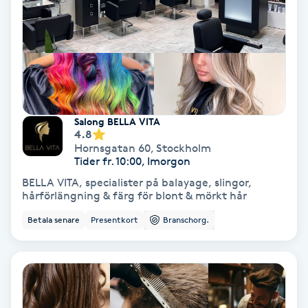
Nagelförlängning akryl
Nagelförlängning gelé
Nagelförlängning glasfiber
Salong BELLA VITA
4.8
Hornsgatan 60
,
Stockholm
Nagelförlängning silke
Tider fr. 10:00, Imorgon
BELLA VITA, specialister på balayage, slingor,
Nagelförstärkning
hårförlängning & färg för blont & mörkt hår
Betala senare
Presentkort
Branschorg.
Nagelklippning
Nagelsvamp
Nageltrång