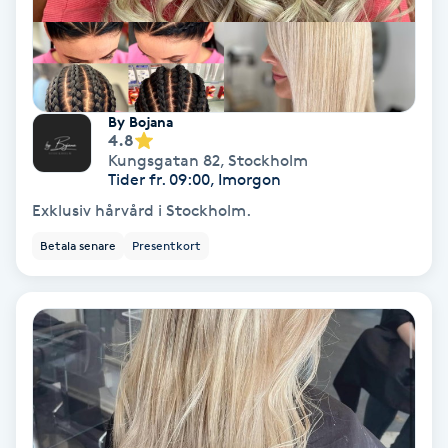
Färgning
Föning
G
By Bojana
4.8
Kungsgatan 82
,
Stockholm
Gel naglar
Tider fr. 09:00, Imorgon
Exklusiv hårvård i Stockholm.
Gelenaglar
Betala senare
Presentkort
Gellack
Gellack med förstärkning
Gravidmassage
Gravidyoga