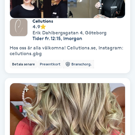
Fransförlängning Volym
Cellutions
Fransk manikyr
4.9
Erik Dahlbergsgatan 4
,
Göteborg
Tider fr. 12:15, Imorgon
Fransrengöring
Hos oss är alla välkomna! Cellutions.se, Instagram:
cellutions.gbg
Frekvensterapi
Betala senare
Presentkort
Branschorg.
Friskvård
Friskvårdsmassage
Frisör
Funktionsanalys