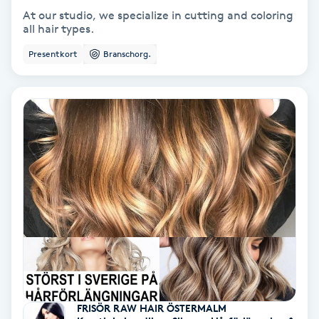
At our studio, we specialize in cutting and coloring
Koppningsmassage
all hair types.
Presentkort
Branschorg.
Kosmetisk tatuering
Kostrådgivning
Kroppsinpackning
Kroppspeeling
Käkledsbehandling
Kärlbehandling
L
FRISÖR RAW HAIR ÖSTERMALM