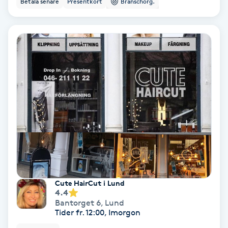
Betala senare
Presentkort
Branschorg.
Ansiktsbehandling djuprengörande
B
Babylights
Balayage
Bambumassage
Barber
Barnklippning
Cute HairCut i Lund
4.4
BIAB
Bantorget 6
,
Lund
Tider fr. 12:00, Imorgon
Blowout