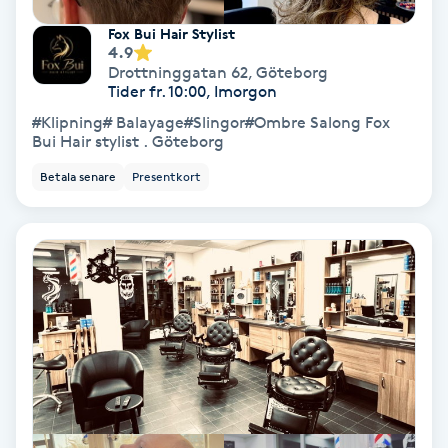
Fox Bui Hair Stylist
Skoinlägg
4.9
Drottninggatan 62
,
Göteborg
Tider fr. 10:00, Imorgon
Skägg
#Klipning# Balayage#Slingor#Ombre Salong Fox
Bui Hair stylist . Göteborg
Skäggfärgning
Betala senare
Presentkort
Skäggklippning
Skäggtrimmning
Skönhet
Slingor
Sockring