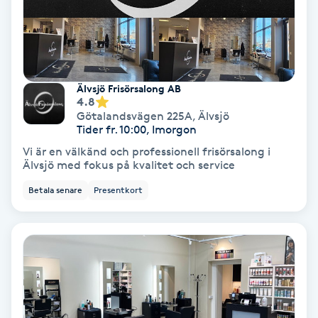
Medium
Megavolymfransar
Älvsjö Frisörsalong AB
Melasma
4.8
Götalandsvägen 225A
,
Älvsjö
Tider fr. 10:00, Imorgon
Mesoterapi
Vi är en välkänd och professionell frisörsalong i
Älvsjö med fokus på kvalitet och service
MicroPen
Betala senare
Presentkort
Microshading
Mixfransar
N
Nagelförlängning