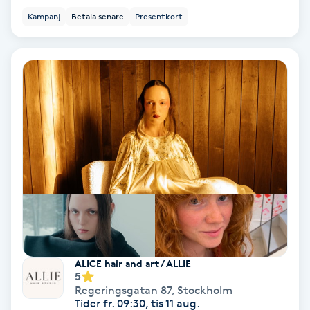
Kampanj
Betala senare
Presentkort
Keratinbehandling
Kinesiologi
Kinesisk medicin
Kiropraktik
Klangmassage
Klippning
Klippning & Slingor
ALICE hair and art / ALLIE
5
Regeringsgatan 87
,
Stockholm
Klippning ungdom
Tider fr. 09:30, tis 11 aug.