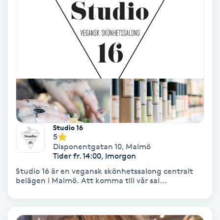
Tvätt & Fön
V
Vaccination
Vampyrbehandling
Vaxning
Vaxning brasiliansk
Studio 16
5
Disponentgatan 10
,
Malmö
Veterinär
Tider fr. 14:00, Imorgon
Studio 16 är en vegansk skönhetssalong centralt
Vibrationsmassage
belägen i Malmö. Att komma till vår sal...
Vinyasa Yoga