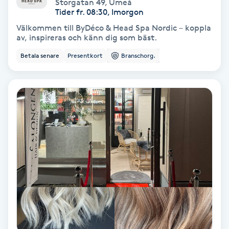
Extensions borttagning
Storgatan 49
,
Umeå
Tider fr. 08:30, Imorgon
Välkommen till ByDéco & Head Spa Nordic – koppla
Eyeliner-tatuering
av, inspireras och känn dig som bäst.
F
Betala senare
Presentkort
Branschorg.
Face framing
Faceliftmassage
Fet hårbotten
Fettreducering
Fibromassage
Fillers