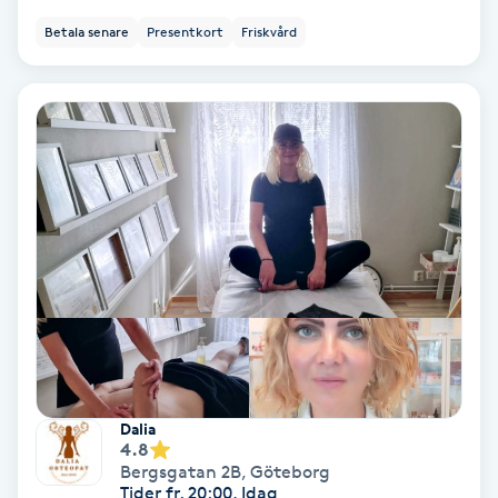
Betala senare
Presentkort
Friskvård
Bottenfärg
Brynformning
Brynfärgning
Brynplockning
Bröllopsuppsättning
C
Celluliter
Dalia
4.8
Coachning
Bergsgatan 2B
,
Göteborg
Tider fr. 20:00, Idag