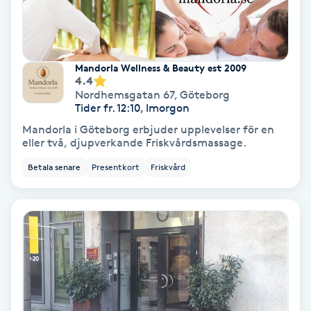
Skoinlägg
Skägg
Mandorla Wellness & Beauty est 2009
4.4
Nordhemsgatan 67
,
Göteborg
Skäggfärgning
Tider fr. 12:10, Imorgon
Mandorla i Göteborg erbjuder upplevelser för en
Skäggklippning
eller två, djupverkande Friskvårdsmassage.
Betala senare
Presentkort
Friskvård
Skäggtrimmning
Skönhet
Slingor
Sockring