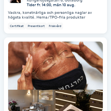
Kungshöjdsgatan 6
,
Göteborg
Tider fr. 14:00, mån 10 aug.
Keratinbehandling
Vackra, konstnärliga och personliga naglar av
högsta kvalité. Hema/TPO-fria produkter
Kinesiologi
Certifikat
Presentkort
Friskvård
Kinesisk medicin
Kiropraktik
Klangmassage
Klippning
Klippning & Slingor
Klippning ungdom