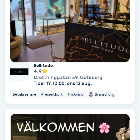
Terapi
Thaimassage
Toning
Torr hårbotten
Bellitudo
4.9
Torrborstning
Drottninggatan 59
,
Göteborg
Tider fr. 10:00, ons 12 aug.
Triggerpunktsmassage
Betala senare
Presentkort
Friskvård
Branschorg.
Trådning
Träning