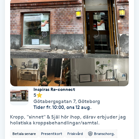
Hollywood Peel
Hot Stone Massage
Hot yoga
Hudföryngring
Huduppstramning
Inspiras Re-connect
Hudvård
5
Götabergsgatan 7
,
Göteborg
Tider fr. 10:00, ons 12 aug.
Hyaluronsyra
Kropp, "sinnet" & Själ hör ihop, därav erbjuder jag
holistiska kroppsbehandlingar/samtal.
Hyperhidros
Betala senare
Presentkort
Friskvård
Branschorg.