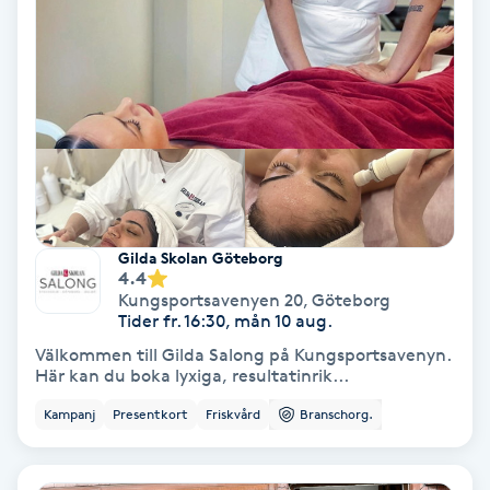
Gruppträning
Gua Sha-massage
H
Hatha Yoga
Gilda Skolan Göteborg
Headspa
4.4
Kungsportsavenyen 20
,
Göteborg
Tider fr. 16:30, mån 10 aug.
Healing
Välkommen till Gilda Salong på Kungsportsavenyn.
Här kan du boka lyxiga, resultatinrik...
Herrklippning
Kampanj
Presentkort
Friskvård
Branschorg.
HIFU