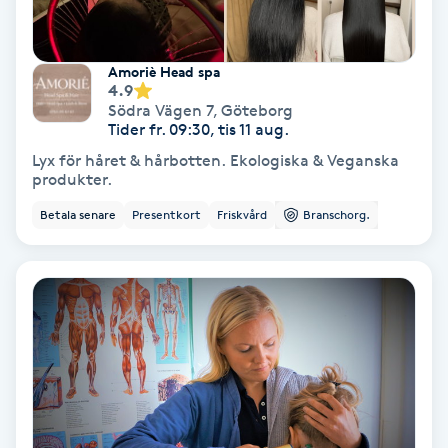
Regndroppsmassage
Reiki
Amoriè Head spa
4.9
Södra Vägen 7
,
Göteborg
Reikihealing
Tider fr. 09:30, tis 11 aug.
Lyx för håret & hårbotten. Ekologiska & Veganska
produkter.
Reiki massage
Betala senare
Presentkort
Friskvård
Branschorg.
Restorative Yoga
Rosacea
Rosenmetoden
Ryggmassage
S