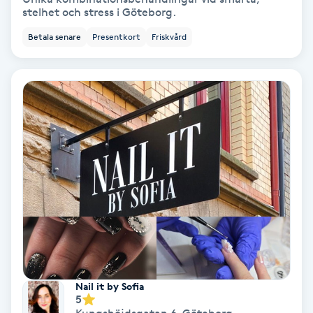
stelhet och stress i Göteborg.
IPL
Betala senare
Presentkort
Friskvård
IPL hårborttagning
IR-massage
J
Japansk massage
K
K18
Katun fransar
Nail it by Sofia
5
Kemisk peeling