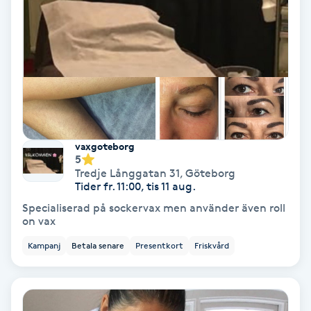
Tvätt & Fön
V
Vaccination
Vampyrbehandling
Vaxning
vaxgoteborg
5
Tredje Långgatan 31
,
Göteborg
Vaxning brasiliansk
Tider fr. 11:00, tis 11 aug.
Specialiserad på sockervax men använder även roll
Veterinär
on vax
Kampanj
Betala senare
Presentkort
Friskvård
Vibrationsmassage
Vinyasa Yoga