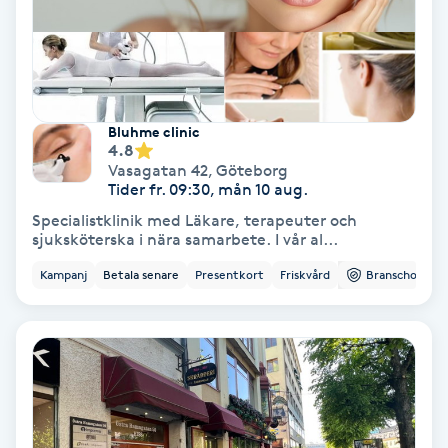
Fransförlängning Volym
Fransk manikyr
Bluhme clinic
Fransrengöring
4.8
Vasagatan 42
,
Göteborg
Tider fr. 09:30, mån 10 aug.
Frekvensterapi
Specialistklinik med Läkare, terapeuter och
sjuksköterska i nära samarbete. I vår al...
Friskvård
Kampanj
Betala senare
Presentkort
Friskvård
Branschorg.
Friskvårdsmassage
Frisör
Funktionsanalys