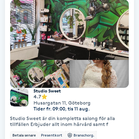
Nagelvård
Naglar borttagning
Naglar reparation
Naprapati
Navelpiercing
Studio Sweet
4.7
Husargatan 11
,
Göteborg
NBE-massage
Tider fr. 09:00, tis 11 aug.
Studio Sweet är din kompletta salong för alla
Ny frisyr
tillfällen Erbjuder allt inom hårvård samt f
O
Betala senare
Presentkort
Branschorg.