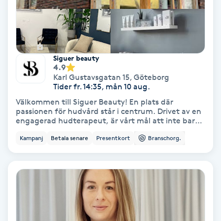
Lymfmassage
Läpptatuering
M
Siguer beauty
4.9
Makeup
Karl Gustavsgatan 15
,
Göteborg
Tider fr. 14:35, mån 10 aug.
Manikyr & Pedikyr
Välkommen till Siguer Beauty! En plats där
passionen för hudvård står i centrum. Drivet av en
engagerad hudterapeut, är vårt mål att inte bara
Massage
ta hand om din hud, utan att också dela den
Kampanj
Betala senare
Presentkort
Branschorg.
kunskap och kärlek som finns för yrket. Med varje
behandling skräddarsyr vi en upplevelse som lyfter
Medial vägledning
fram din naturliga skönhet och stärker ditt
självförtroende. Här möts du av expertis, omtanke
och en genuin passion för att skapa långvariga
Medicinsk massage
resultat och en hud som mår bra inifrån och ut. Låt
oss ta hand om dig, för din hud förtjänar det
bästa!
Meditation