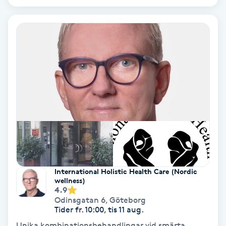
Hypnos
Hårborttagning
Hårbottenbehandling
Hårförlängning
Hårvård
Hälsa
International Holistic Health Care (Nordic
Hälsprickor
wellness)
4.9
I
Odinsgatan 6
,
Göteborg
Tider fr. 10:00, tis 11 aug.
Idrottsmassage
Unika kombinationsbehandlingar vid smärta,