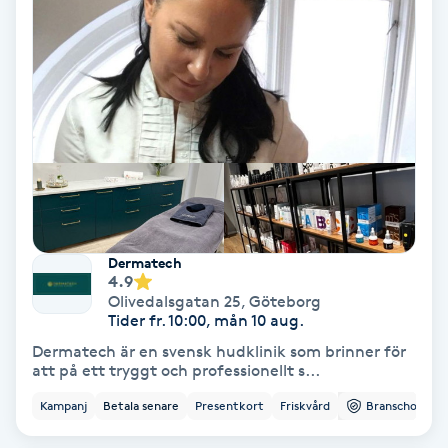
Volymfransar
Vårtor
Y
Yin Yoga
Yoga
Dermatech
Yoga Nidra
4.9
Olivedalsgatan 25
,
Göteborg
Tider fr. 10:00, mån 10 aug.
Yogamassage
Dermatech är en svensk hudklinik som brinner för
Z
att på ett tryggt och professionellt s...
Kampanj
Betala senare
Presentkort
Friskvård
Branschorg.
Zonterapi