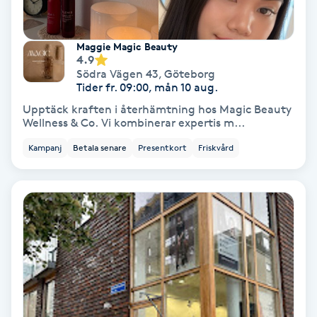
Laserbehandling
Lashlift Keratin
Maggie Magic Beauty
4.9
Södra Vägen 43
,
Göteborg
LED-ljusterapi
Tider fr. 09:00, mån 10 aug.
Upptäck kraften i återhämtning hos Magic Beauty
Liktornar
Wellness & Co. Vi kombinerar expertis m...
Kampanj
Betala senare
Presentkort
Friskvård
LPG
LPG-behandling
LPG-massage
Luggklippning