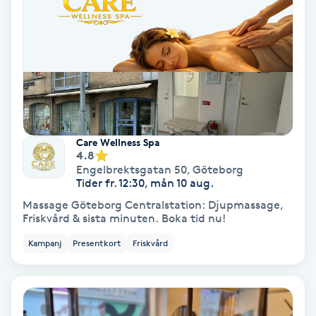
Svettbehandling
T
Tuina-massage
Taktil massage
Care Wellness Spa
4.8
Tandblekning
Engelbrektsgatan 50
,
Göteborg
Tider fr. 12:30, mån 10 aug.
Tandläkare
Massage Göteborg Centralstation: Djupmassage,
Friskvård & sista minuten. Boka tid nu!
Tatuering
Kampanj
Presentkort
Friskvård
Tatueringsborttagning