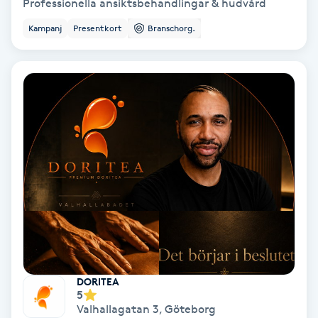
Professionella ansiktsbehandlingar & hudvård
Osteopati
Kampanj
Presentkort
Branschorg.
P
Paraffinbehandling
Pedikyr
Pensionärklippning
Permanent
Permanent hårborttagning
Permanent ögonbrynsmakeup
DORITEA
5
Valhallagatan 3
,
Göteborg
Personal shopper