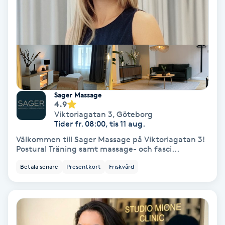
Medium
Megavolymfransar
Melasma
Sager Massage
Mesoterapi
4.9
Viktoriagatan 3
,
Göteborg
Tider fr. 08:00, tis 11 aug.
MicroPen
Välkommen till Sager Massage på Viktoriagatan 3!
Postural Träning samt massage- och fasci...
Microshading
Betala senare
Presentkort
Friskvård
Mixfransar
N
Nagelförlängning