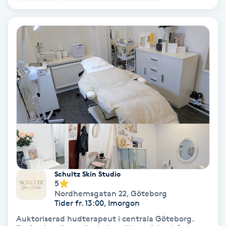
Olaplex
Olaplexbehandling
Ombre
Ombre brows
Ombre naglar
Optiker
Schultz Skin Studio
Ortobionomi
5
Nordhemsgatan 22
,
Göteborg
Tider fr. 13:00, Imorgon
Ortopedi
Auktoriserad hudterapeut i centrala Göteborg.