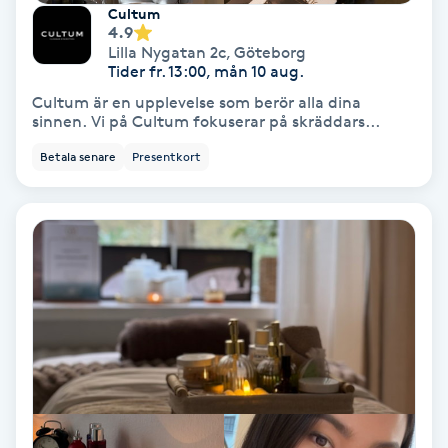
Cultum
4.9
Koppningsmassage
Lilla Nygatan 2c
,
Göteborg
Tider fr. 13:00, mån 10 aug.
Kosmetisk tatuering
Cultum är en upplevelse som berör alla dina
sinnen. Vi på Cultum fokuserar på skräddars...
Kostrådgivning
Betala senare
Presentkort
Kroppsinpackning
Kroppspeeling
Käkledsbehandling
Kärlbehandling
L