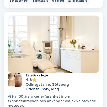
Betala senare
Presentkort
Friskvård
Branschorg.
Ansiktsbehandling djuprengörande
B
Babylights
Balayage
Bambumassage
Barber
Estetiska luxe
Barnklippning
4.8
Odinsgatan 6
,
Göteborg
Tider fr. 18:45, Idag
BIAB
Vi har 30 års yrkes erfarenhet inom
skönhetsbrachen och använder oss av välprövade
Blowout
metoder...