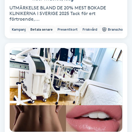
Color correction
UTMÄRKELSE BLAND DE 20% MEST BOKADE
KLINIKERNA I SVERIGE 2025 Tack för ert
förtroende,...
Cryoterapi
D
Kampanj
Betala senare
Presentkort
Friskvård
Branschorg.
Damklippning
Dermapen
Diamantslipning
E
Enzympeeling
Extensions