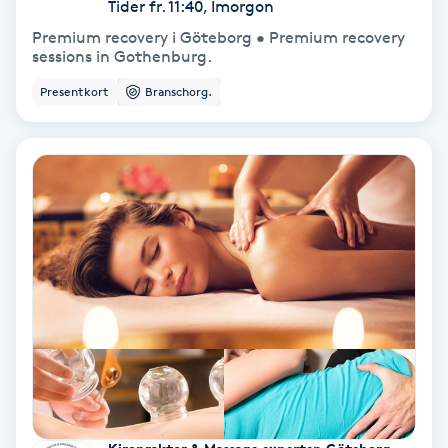
Tider fr. 11:40, Imorgon
Premium recovery i Göteborg • Premium recovery
Personlig tränare
sessions in Gothenburg.
Presentkort
Branschorg.
Picolaser
Piercing
Pigmentbehandling
Pigmentfläckar
Plastikkirurgi
Powder brows
Power Yoga