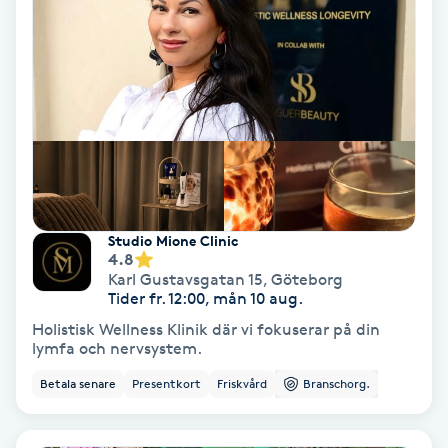
Nagelförlängning akryl
Nagelförlängning gelé
Nagelförlängning glasfiber
Nagelförlängning silke
Studio Mione Clinic
4.8
Nagelförstärkning
Karl Gustavsgatan 15
,
Göteborg
Tider fr. 12:00, mån 10 aug.
Holistisk Wellness Klinik där vi fokuserar på din
Nagelklippning
lymfa och nervsystem.
Betala senare
Presentkort
Friskvård
Branschorg.
Nagelsvamp
Nageltrång