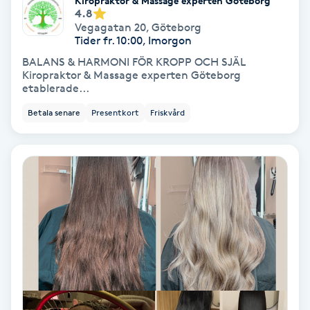
Kiropraktor & Massage experten Göteborg
4.8
Vegagatan 20
,
Göteborg
PRP (Platelet Rich Plasma)
Tider fr. 10:00, Imorgon
BALANS & HARMONI FÖR KROPP OCH SJÄL
PRX-T33
Kiropraktor & Massage experten Göteborg
etablerade...
Psoriasis
Betala senare
Presentkort
Friskvård
PT
R
Radiofrekvens
Rakning
Reflexologi