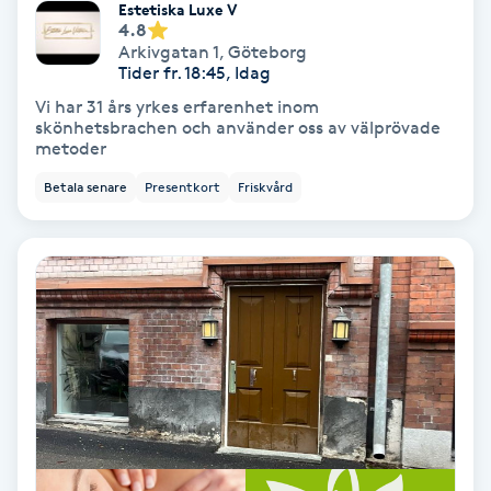
Extensions borttagning
Estetiska Luxe V
4.8
Arkivgatan 1
,
Göteborg
Eyeliner-tatuering
Tider fr. 18:45, Idag
F
Vi har 31 års yrkes erfarenhet inom
skönhetsbrachen och använder oss av välprövade
metoder
Face framing
Betala senare
Presentkort
Friskvård
Faceliftmassage
Fet hårbotten
Fettreducering
Fibromassage
Fillers