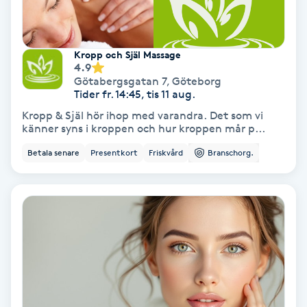
Fotmassage
Kropp och Själ Massage
Fotsvamp
4.9
Götabergsgatan 7
,
Göteborg
Tider fr. 14:45, tis 11 aug.
Fotvård
Kropp & Själ hör ihop med varandra. Det som vi
känner syns i kroppen och hur kroppen mår p...
Fransar
Betala senare
Presentkort
Friskvård
Branschorg.
Fransborttagning
Fransfärgning
Fransförlängning
Fransförlängning Megavolym