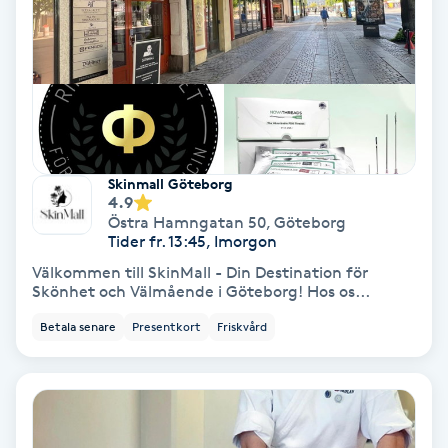
Färgning
Föning
G
Gel naglar
Skinmall Göteborg
4.9
Gelenaglar
Östra Hamngatan 50
,
Göteborg
Tider fr. 13:45, Imorgon
Välkommen till SkinMall - Din Destination för
Gellack
Skönhet och Välmående i Göteborg! Hos os...
Betala senare
Presentkort
Friskvård
Gellack med förstärkning
Gravidmassage
Gravidyoga