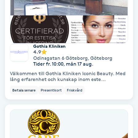
Spa
Spa manikyr & pedikyr
Spa-manikyr
Gothia Kliniken
4.9
Odinsgatan 6 Göteborg
,
Göteborg
Spa-pedikyr
Tider fr. 10:00, mån 17 aug.
Välkommen till Gothia Kliniken Iconic Beauty. Med
lång erfarenhet och kunskap inom este...
Spraytan
Betala senare
Presentkort
Friskvård
Stylist
Sugaring
Svensk massage