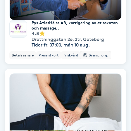
Samtalsterapi
Pys AtlasHälsa AB, korrigering av atlaskotan
Senioryoga
och massage,.
4.8
Drottninggatan 26, 2tr
,
Göteborg
Shiatsu
Tider fr. 07:00, mån 10 aug.
Betala senare
Presentkort
Friskvård
Branschorg.
Singelfransar
Sjukgymnastik
Skalpmassage
Skinbooster
Sklerosering