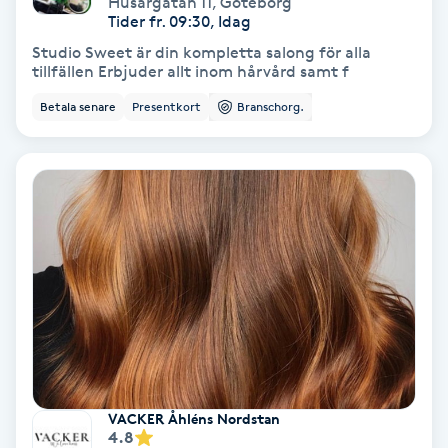
Husargatan 11
,
Göteborg
Color correction
Tider fr. 09:30, Idag
Studio Sweet är din kompletta salong för alla
Cryoterapi
tillfällen Erbjuder allt inom hårvård samt f
D
Betala senare
Presentkort
Branschorg.
Damklippning
Dermapen
Diamantslipning
E
Enzympeeling
Extensions
VACKER Åhléns Nordstan
4.8