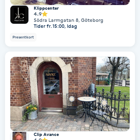
Terapi
Klippcenter
4.9
Thaimassage
Södra Larmgatan 8
,
Göteborg
Tider fr. 15:00, Idag
Toning
Presentkort
Torr hårbotten
Torrborstning
Triggerpunktsmassage
Trådning
Träning
Clip Avance