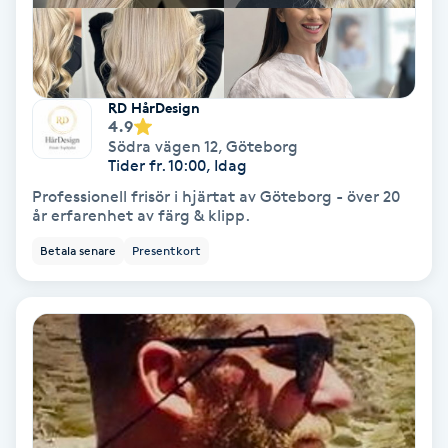
Färgning
Föning
RD HårDesign
G
4.9
Södra vägen 12
,
Göteborg
Gel naglar
Tider fr. 10:00, Idag
Professionell frisör i hjärtat av Göteborg - över 20
år erfarenhet av färg & klipp.
Gelenaglar
Betala senare
Presentkort
Gellack
Gellack med förstärkning
Gravidmassage
Gravidyoga