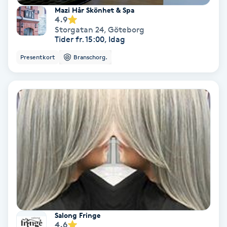
Osteopati
Mazi Hår Skönhet & Spa
4.9
P
Storgatan 24
,
Göteborg
Tider fr. 15:00, Idag
Paraffinbehandling
Presentkort
Branschorg.
Pedikyr
Pensionärklippning
Permanent
Permanent hårborttagning
Permanent ögonbrynsmakeup
Salong Fringe
Personal shopper
4.6