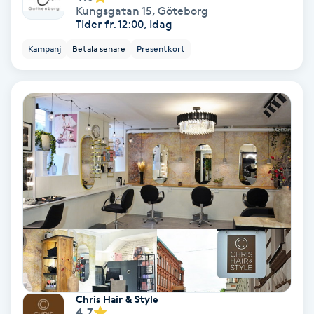
Kungsgatan 15
,
Göteborg
Tider fr. 12:00, Idag
Personlig tränare
Kampanj
Betala senare
Presentkort
Picolaser
Piercing
Pigmentbehandling
Pigmentfläckar
Plastikkirurgi
Powder brows
Chris Hair & Style
Power Yoga
4.7