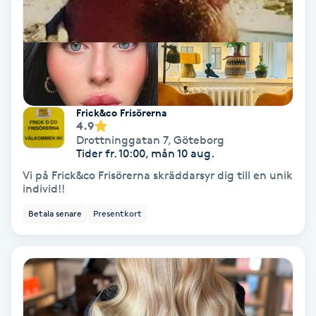
Gruppträning
Gua Sha-massage
H
Frick&co Frisörerna
4.9
Hatha Yoga
Drottninggatan 7
,
Göteborg
Tider fr. 10:00, mån 10 aug.
Headspa
Vi på Frick&co Frisörerna skräddarsyr dig till en unik
individ!!
Healing
Betala senare
Presentkort
Herrklippning
HIFU