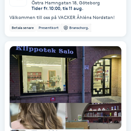
Extensions borttagning
Östra Hamngatan 18
,
Göteborg
Tider fr. 10:00, tis 11 aug.
Välkommen till oss på VACKER Åhléns Nordstan!
Eyeliner-tatuering
F
Betala senare
Presentkort
Branschorg.
Face framing
Faceliftmassage
Fet hårbotten
Fettreducering
Fibromassage
Fillers