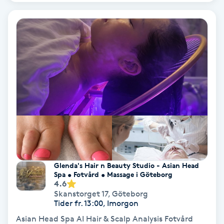
Laserbehandling
Lashlift Keratin
LED-ljusterapi
Liktornar
LPG
LPG-behandling
Glenda's Hair n Beauty Studio - Asian Head
LPG-massage
Spa • Fotvård • Massage i Göteborg
4.6
Skanstorget 17
,
Göteborg
Luggklippning
Tider fr. 13:00, Imorgon
Asian Head Spa AI Hair & Scalp Analysis Fotvård