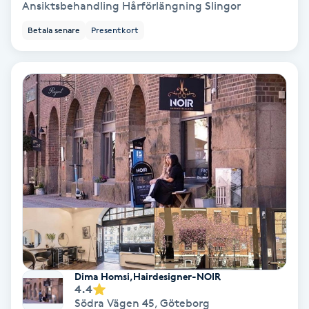
Lymfmassage
Ansiktsbehandling Hårförlängning Slingor
Betala senare
Presentkort
Läpptatuering
M
Makeup
Manikyr & Pedikyr
Massage
Medial vägledning
Medicinsk massage
Dima Homsi,Hairdesigner-NOIR
4.4
Meditation
Södra Vägen 45
,
Göteborg