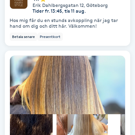
Erik Dahlbergsgatan 12
,
Göteborg
Tider fr. 13:45, tis 11 aug.
PRP (Platelet Rich Plasma)
Hos mig får du en stunds avkoppling när jag tar
hand om dig och ditt hår. Välkommen!
PRX-T33
Betala senare
Presentkort
Psoriasis
PT
R
Radiofrekvens
Rakning
Reflexologi