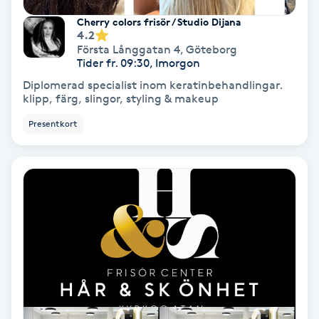
Regndroppsmassage
Cherry colors frisör / Studio Dijana
4.2
Reiki
Första Långgatan 4
,
Göteborg
Tider fr. 09:30, Imorgon
Diplomerad specialist inom keratinbehandlingar.
Reikihealing
klipp, färg, slingor, styling & makeup
Presentkort
Reiki massage
Restorative Yoga
Rosacea
Rosenmetoden
Ryggmassage
S