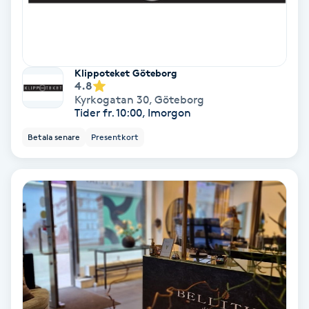
Skoinlägg
Skägg
Klippoteket Göteborg
4.8
Kyrkogatan 30
,
Göteborg
Skäggfärgning
Tider fr. 10:00, Imorgon
Betala senare
Presentkort
Skäggklippning
Skäggtrimmning
Skönhet
Slingor
Sockring