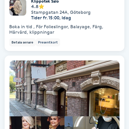
Klippotek Salo
4.8
Fotmassage
Stampgatan 24A
,
Göteborg
Tider fr. 15:00, Idag
Fotsvamp
Boka in tid , För Folieslingor, Balayage, Färg,
Hårvård, klippningar
Fotvård
Betala senare
Presentkort
Fransar
Fransborttagning
Fransfärgning
Fransförlängning
Fransförlängning Megavolym