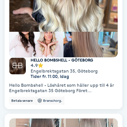
Hollywood Peel
Hot Stone Massage
Hot yoga
Hudföryngring
HELLO BOMBSHELL - GÖTEBORG
4.9
Huduppstramning
Engelbrektsgatan 35
,
Göteborg
Tider fr. 11:00, Idag
Hudvård
Hello Bombshell - Löshåret som håller upp till 4 år
Engelbrektsgatan 35 Göteborg Föret...
Hyaluronsyra
Betala senare
Branschorg.
Hyperhidros