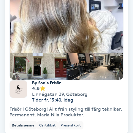
Koppningsmassage
Kosmetisk tatuering
Kostrådgivning
Kroppsinpackning
Kroppspeeling
By Sonia Frisör
4.8
Käkledsbehandling
Linnégatan 39
,
Göteborg
Tider fr. 13:40, Idag
Frisör i Göteborg! Allt från styling till färg tekniker.
Kärlbehandling
Permanent. Maria Nila Produkter.
L
Betala senare
Certifikat
Presentkort