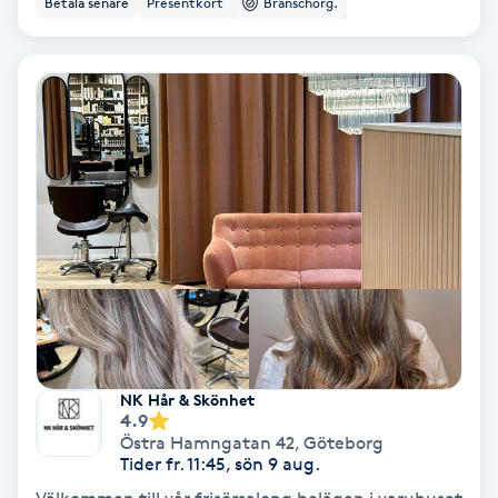
Betala senare
Presentkort
Branschorg.
Ansiktsbehandling djuprengörande
B
Babylights
Balayage
Bambumassage
Barber
Barnklippning
NK Hår & Skönhet
4.9
BIAB
Östra Hamngatan 42
,
Göteborg
Tider fr. 11:45, sön 9 aug.
Blowout