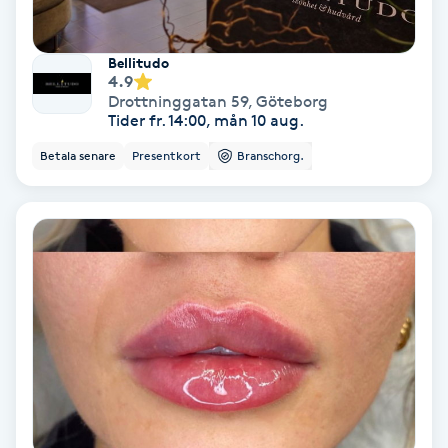
Spa
Bellitudo
4.9
Spa manikyr & pedikyr
Drottninggatan 59
,
Göteborg
Tider fr. 14:00, mån 10 aug.
Spa-manikyr
Betala senare
Presentkort
Branschorg.
Spa-pedikyr
Spraytan
Stylist
Sugaring
Svensk massage