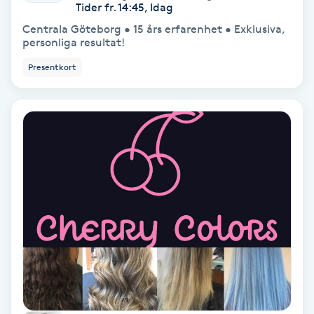
Tider fr. 14:45, Idag
Medium
Centrala Göteborg • 15 års erfarenhet • Exklusiva,
personliga resultat!
Megavolymfransar
Presentkort
Melasma
Mesoterapi
MicroPen
Microshading
Mixfransar
N
Nagelförlängning