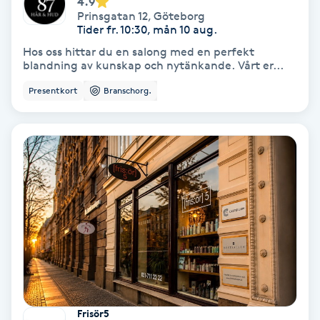
4.9
Prinsgatan 12
,
Göteborg
Volymfransar
Tider fr. 10:30, mån 10 aug.
Hos oss hittar du en salong med en perfekt
Vårtor
blandning av kunskap och nytänkande. Vårt er...
Y
Presentkort
Branschorg.
Yin Yoga
Yoga
Yoga Nidra
Yogamassage
Z
Zonterapi
Frisör5