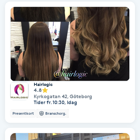
IPL
IPL hårborttagning
IR-massage
J
Japansk massage
K
Hairlogic
4.8
Kyrkogatan 42
,
Göteborg
K18
Tider fr. 10:30, Idag
Presentkort
Branschorg.
Katun fransar
Kemisk peeling