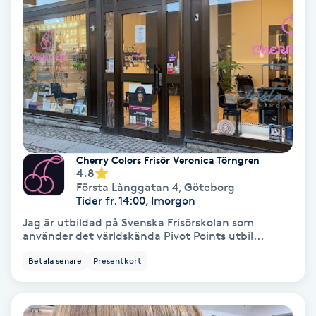
Keratinbehandling
Kinesiologi
Kinesisk medicin
Kiropraktik
Cherry Colors Frisör Veronica Törngren
4.8
Klangmassage
Första Långgatan 4
,
Göteborg
Tider fr. 14:00, Imorgon
Jag är utbildad på Svenska Frisörskolan som
Klippning
använder det världskända Pivot Points utbil...
Betala senare
Presentkort
Klippning & Slingor
Klippning ungdom