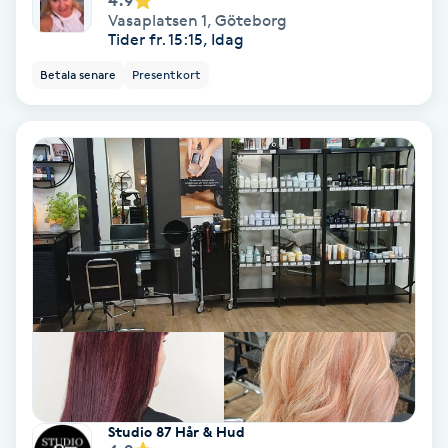
4.9
Tvätt & Fön
Vasaplatsen 1
,
Göteborg
V
Tider fr. 15:15, Idag
Betala senare
Presentkort
Vaccination
Vampyrbehandling
Vaxning
Vaxning brasiliansk
Veterinär
Vibrationsmassage
Vinyasa Yoga
Studio 87 Hår & Hud