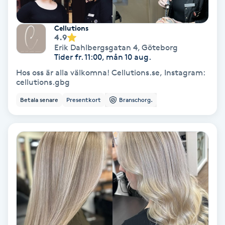
Fransförlängning Volym
Cellutions
4.9
Fransk manikyr
Erik Dahlbergsgatan 4
,
Göteborg
Tider fr. 11:00, mån 10 aug.
Fransrengöring
Hos oss är alla välkomna! Cellutions.se, Instagram:
cellutions.gbg
Frekvensterapi
Betala senare
Presentkort
Branschorg.
Friskvård
Friskvårdsmassage
Frisör
Funktionsanalys