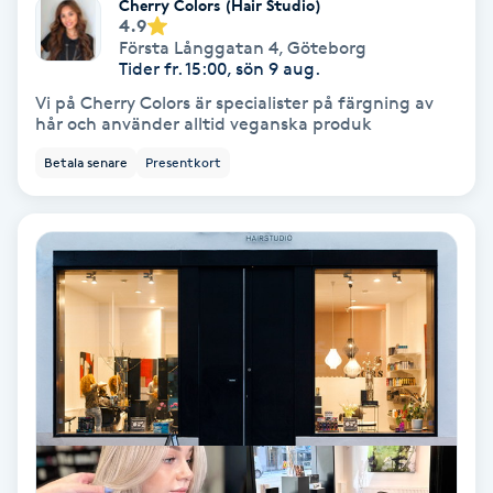
Cherry Colors (Hair Studio)
4.9
Första Långgatan 4
,
Göteborg
Nagelförlängning akryl
Tider fr. 15:00, sön 9 aug.
Vi på Cherry Colors är specialister på färgning av
Nagelförlängning gelé
hår och använder alltid veganska produk
Betala senare
Presentkort
Nagelförlängning glasfiber
Nagelförlängning silke
Nagelförstärkning
Nagelklippning
Nagelsvamp
Nageltrång