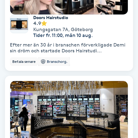
Nagelvård
Doors Hairstudio
4.9
Kungsgatan 7A
,
Göteborg
Naglar borttagning
Tider fr. 11:00, mån 10 aug.
Efter mer än 30 år i branschen förverkligade Demi
Naglar reparation
sin dröm och startade Doors Hairstudi...
Betala senare
Branschorg.
Naprapati
Navelpiercing
NBE-massage
Ny frisyr
O