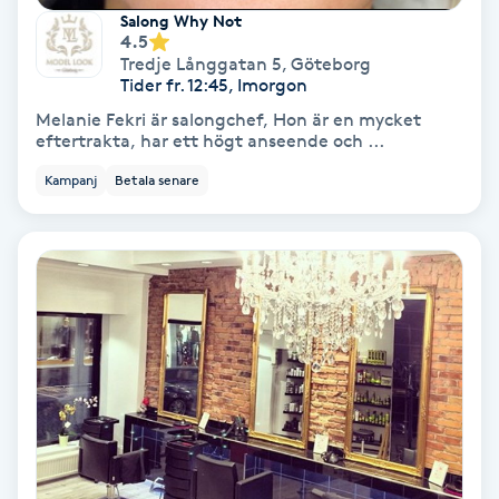
Salong Why Not
Svettbehandling
4.5
Tredje Långgatan 5
,
Göteborg
T
Tider fr. 12:45, Imorgon
Melanie Fekri är salongchef, Hon är en mycket
Tuina-massage
eftertrakta, har ett högt anseende och ...
Kampanj
Betala senare
Taktil massage
Tandblekning
Tandläkare
Tatuering
Tatueringsborttagning