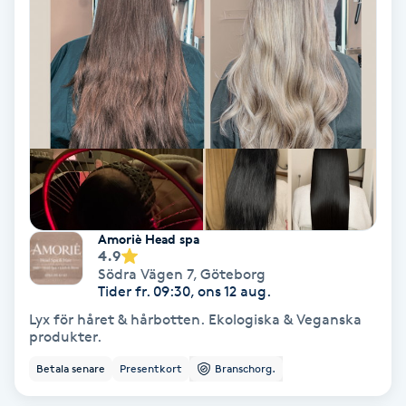
Hypnos
Hårborttagning
Hårbottenbehandling
Hårförlängning
Hårvård
Amoriè Head spa
4.9
Hälsa
Södra Vägen 7
,
Göteborg
Tider fr. 09:30, ons 12 aug.
Lyx för håret & hårbotten. Ekologiska & Veganska
Hälsprickor
produkter.
I
Betala senare
Presentkort
Branschorg.
Idrottsmassage