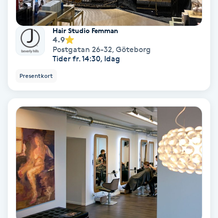
Olaplex
Hair Studio Femman
Olaplexbehandling
4.9
Postgatan 26-32
,
Göteborg
Tider fr. 14:30, Idag
Ombre
Presentkort
Ombre brows
Ombre naglar
Optiker
Ortobionomi
Ortopedi