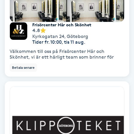
Samtalsterapi
Frisörcenter Hår och Skönhet
Senioryoga
4.8
Kyrkogatan 24
,
Göteborg
Tider fr. 10:00, tis 11 aug.
Shiatsu
Välkommen till oss på Frisörcenter Hår och
Skönhet, vi är ett härligt team som brinner för
Singelfransar
Betala senare
Sjukgymnastik
Skalpmassage
Skinbooster
Sklerosering