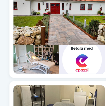
Babylights
Balayage
Bambumassage
Barber
Barnklippning
BIAB
Blowout
Bottenfärg