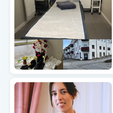
Brynformning
Brynfärgning
Brynplockning
Bröllopsuppsättning
C
Celluliter
Coachning
Color correction