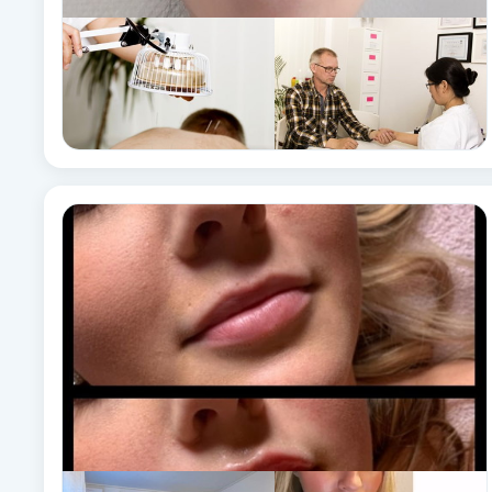
Fransk manikyr
Fransrengöring
Frekvensterapi
Friskvård
Friskvårdsmassage
Frisör
Funktionsanalys
Färgning