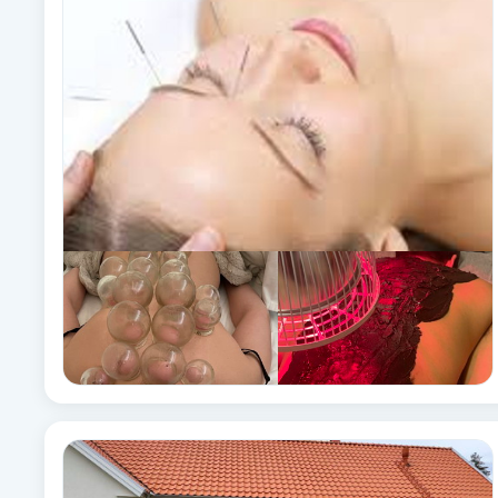
Alternativmedicin
Andningsmassage
Ansiktslyft utan kirurgi
Aromamassage
Ashtanga Yoga
Ayurveda
Ayurvedisk Massage
Ansiktsbehandling djuprengörande
B