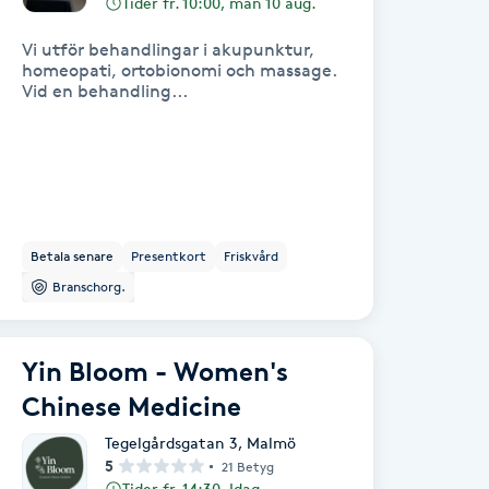
Tider fr. 10:00, mån 10 aug.
Vi utför behandlingar i akupunktur,
homeopati, ortobionomi och massage.
Vid en behandling...
Betala senare
Presentkort
Friskvård
Branschorg.
Yin Bloom - Women's
Chinese Medicine
Tegelgårdsgatan 3
,
Malmö
5
21 Betyg
Tider fr. 14:30, Idag