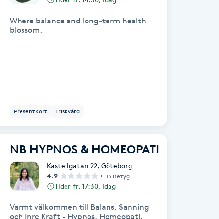
Where balance and long-term health
blossom.
Presentkort
Friskvård
NB HYPNOS & HOMEOPATI
Kastellgatan 22
,
Göteborg
4.9
13 Betyg
Tider fr. 17:30, Idag
Varmt välkommen till Balans, Sanning
och Inre Kraft - Hypnos, Homeopati,