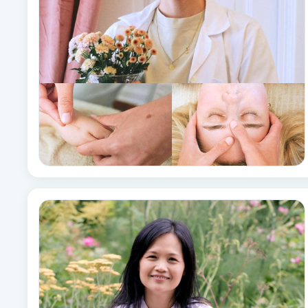
Cryoterapi
D
Damklippning
Dermapen
Diamantslipning
E
Enzympeeling
Extensions
Extensions borttagning