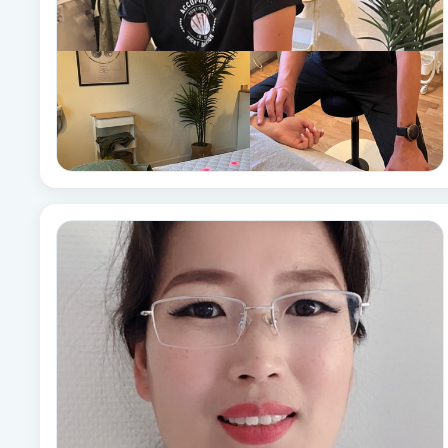
Fotsvamp
Fotvård
Fransar
Fransborttagning
Fransfärgning
Fransförlängning
Fransförlängning Megavolym
Fransförlängning Volym