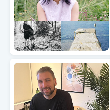
Eyeliner-tatuering
F
Face framing
Faceliftmassage
Fet hårbotten
Fettreducering
Fibromassage
Fillers
Fotmassage