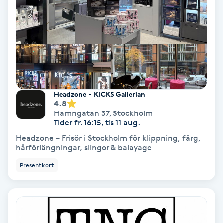
Färgning
Föning
G
Gel naglar
Headzone - KICKS Gallerian
4.8
Gelenaglar
Hamngatan 37
,
Stockholm
Tider fr. 16:15, tis 11 aug.
Gellack
Headzone – Frisör i Stockholm för klippning, färg,
hårförlängningar, slingor & balayage
Gellack med förstärkning
Presentkort
Gravidmassage
Gravidyoga