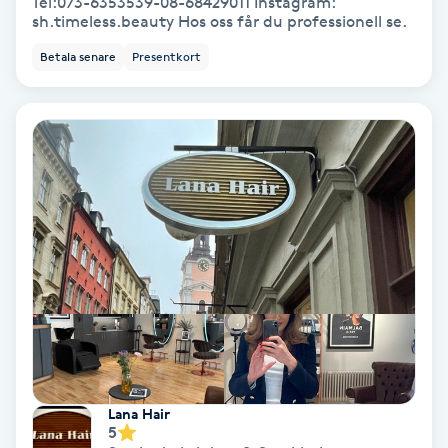
Tel:073-6353539-08-68429011 Instagram:
sh.timeless.beauty Hos oss får du professionell se.
Personlig tränare
Betala senare
Presentkort
Picolaser
Piercing
Pigmentbehandling
Pigmentfläckar
Plastikkirurgi
Powder brows
Lana Hair
5
Power Yoga