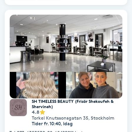
Osteopati
P
Paraffinbehandling
Pedikyr
Pensionärklippning
Permanent
Permanent hårborttagning
SH TIMELESS BEAUTY (Frisör Shekoufeh &
Shervineh)
Permanent ögonbrynsmakeup
4.8
Torkel Knutssonsgatan 35
,
Stockholm
Tider fr. 10:40, Idag
Personal shopper