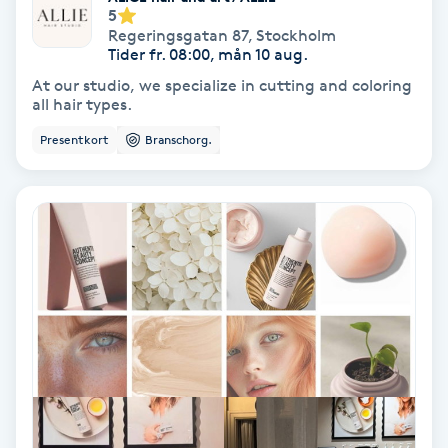
Extensions borttagning
5
Regeringsgatan 87
,
Stockholm
Tider fr. 08:00, mån 10 aug.
Eyeliner-tatuering
At our studio, we specialize in cutting and coloring
F
all hair types.
Face framing
Presentkort
Branschorg.
Faceliftmassage
Fet hårbotten
Fettreducering
Fibromassage
Fillers