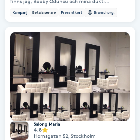
finns jag, Bobby Oduncu och mina dukti...
Kampanj
Betala senare
Presentkort
Branschorg.
IPL
IPL hårborttagning
IR-massage
J
Japansk massage
K
K18
Katun fransar
Salong Maria
4.8
Kemisk peeling
Hornsgatan 52
,
Stockholm