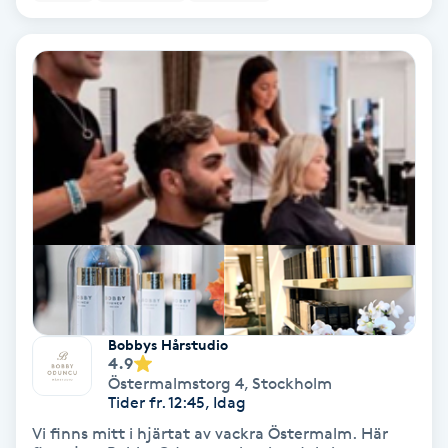
Hypnos
Hårborttagning
Hårbottenbehandling
Hårförlängning
Hårvård
Hälsa
Bobbys Hårstudio
Hälsprickor
4.9
Östermalmstorg 4
,
Stockholm
I
Tider fr. 12:45, Idag
Vi finns mitt i hjärtat av vackra Östermalm. Här
Idrottsmassage