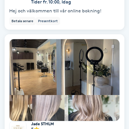
Tider fr. 10:00, Idag
Keratinbehandling
Hej och välkommen till vår online bokning!
Betala senare
Presentkort
Kinesiologi
Kinesisk medicin
Kiropraktik
Klangmassage
Klippning
Klippning & Slingor
Klippning ungdom
Jade STHLM