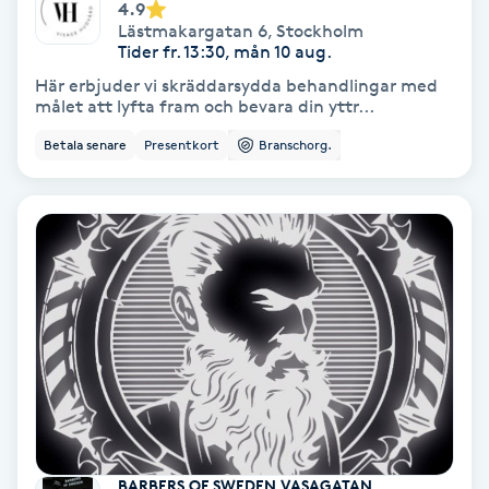
4.9
Regndroppsmassage
Lästmakargatan 6
,
Stockholm
Tider fr. 13:30, mån 10 aug.
Reiki
Här erbjuder vi skräddarsydda behandlingar med
målet att lyfta fram och bevara din yttr...
Reikihealing
Betala senare
Presentkort
Branschorg.
Reiki massage
Restorative Yoga
Rosacea
Rosenmetoden
Ryggmassage
S
BARBERS OF SWEDEN VASAGATAN