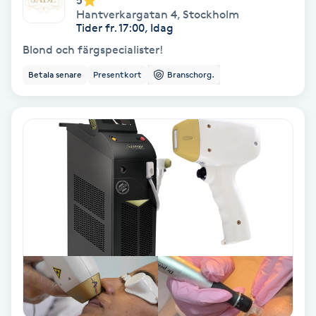
5
Hantverkargatan 4
,
Stockholm
Koppningsmassage
Tider fr. 17:00, Idag
Blond och färgspecialister!
Kosmetisk tatuering
Betala senare
Presentkort
Branschorg.
Kostrådgivning
Kroppsinpackning
Kroppspeeling
Käkledsbehandling
Kärlbehandling
L