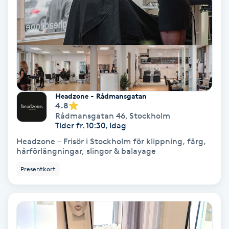
Nagelförlängning akryl
Nagelförlängning gelé
Nagelförlängning glasfiber
Headzone - Rådmansgatan
4.8
Nagelförlängning silke
Rådmansgatan 46
,
Stockholm
Tider fr. 10:30, Idag
Nagelförstärkning
Headzone – Frisör i Stockholm för klippning, färg,
hårförlängningar, slingor & balayage
Nagelklippning
Presentkort
Nagelsvamp
Nageltrång