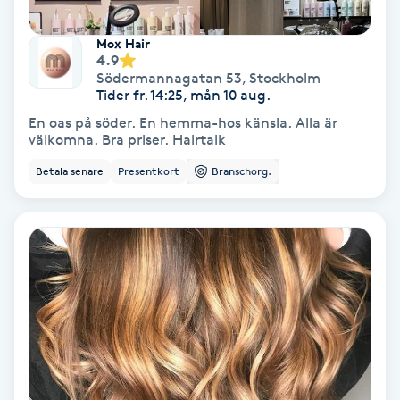
Fotmassage
Mox Hair
4.9
Fotsvamp
Södermannagatan 53
,
Stockholm
Tider fr. 14:25, mån 10 aug.
En oas på söder. En hemma-hos känsla. Alla är
Fotvård
välkomna. Bra priser. Hairtalk
Betala senare
Presentkort
Branschorg.
Fransar
Fransborttagning
Fransfärgning
Fransförlängning
Fransförlängning Megavolym