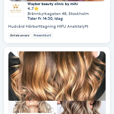
Laserbehandling
Wayber beauty clinic by mihi
4.7
Brännkyrkagatan 48
,
Stockholm
Lashlift Keratin
Tider fr. 14:30, Idag
Hudvård Hårborttagning HIFU Ansiktelyft
LED-ljusterapi
Betala senare
Presentkort
Liktornar
LPG
LPG-behandling
LPG-massage
Luggklippning