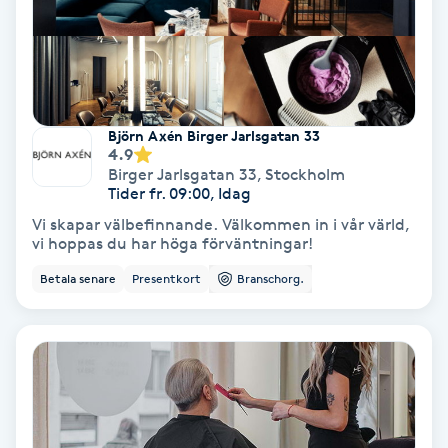
Medium
Megavolymfransar
Björn Axén Birger Jarlsgatan 33
Melasma
4.9
Birger Jarlsgatan 33
,
Stockholm
Tider fr. 09:00, Idag
Mesoterapi
Vi skapar välbefinnande. Välkommen in i vår värld,
vi hoppas du har höga förväntningar!
MicroPen
Betala senare
Presentkort
Branschorg.
Microshading
Mixfransar
N
Nagelförlängning