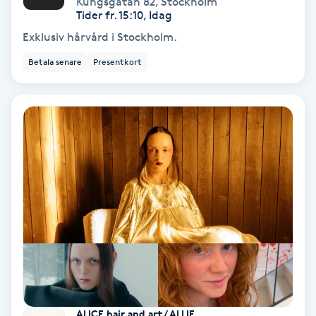
Kungsgatan 82
,
Stockholm
Color correction
Tider fr. 15:10, Idag
Exklusiv hårvård i Stockholm.
Cryoterapi
Betala senare
Presentkort
D
Damklippning
Dermapen
Diamantslipning
E
Enzympeeling
Extensions
ALICE hair and art / ALLIE