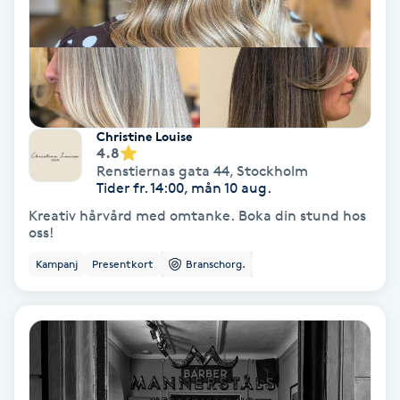
Svettbehandling
T
Tuina-massage
Christine Louise
4.8
Taktil massage
Renstiernas gata 44
,
Stockholm
Tider fr. 14:00, mån 10 aug.
Tandblekning
Kreativ hårvård med omtanke. Boka din stund hos
oss!
Tandläkare
Kampanj
Presentkort
Branschorg.
Tatuering
Tatueringsborttagning