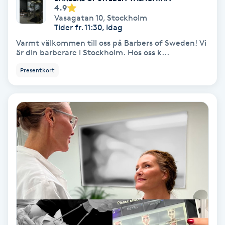
4.9
Vasagatan 10
,
Stockholm
Samtalsterapi
Tider fr. 11:30, Idag
Varmt välkommen till oss på Barbers of Sweden! Vi
Senioryoga
är din barberare i Stockholm. Hos oss k...
Presentkort
Shiatsu
Singelfransar
Sjukgymnastik
Skalpmassage
Skinbooster
Sklerosering