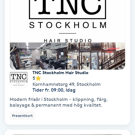
Gruppträning
Gua Sha-massage
H
Hatha Yoga
TNC Stockholm Hair Studio
Headspa
5
Kornhamnstorg 49
,
Stockholm
Tider fr. 09:00, Idag
Healing
Modern frisör i Stockholm – klippning, färg,
balayage & permanent med hög kvalitet.
Herrklippning
Presentkort
HIFU