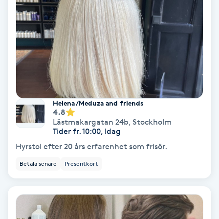
Tvätt & Fön
V
Vaccination
Vampyrbehandling
Vaxning
Helena /Meduza and friends
4.8
Lästmakargatan 24b
,
Stockholm
Vaxning brasiliansk
Tider fr. 10:00, Idag
Hyrstol efter 20 års erfarenhet som frisör.
Veterinär
Betala senare
Presentkort
Vibrationsmassage
Vinyasa Yoga