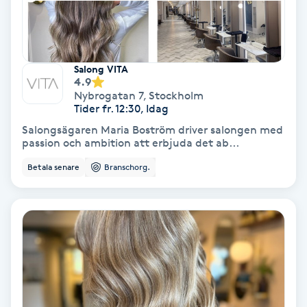
Spa
Spa manikyr & pedikyr
Salong VITA
4.9
Nybrogatan 7
,
Stockholm
Spa-manikyr
Tider fr. 12:30, Idag
Salongsägaren Maria Boström driver salongen med
Spa-pedikyr
passion och ambition att erbjuda det ab...
Betala senare
Branschorg.
Spraytan
Stylist
Sugaring
Svensk massage