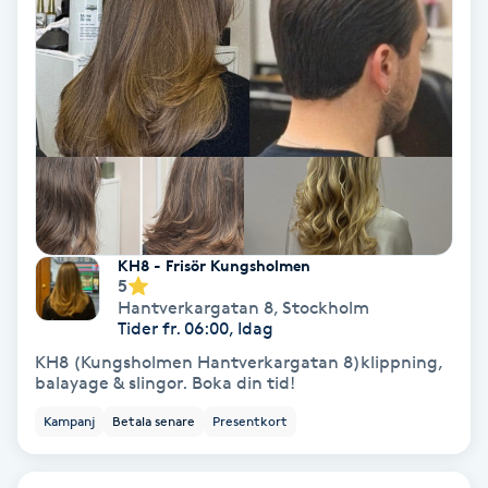
Volymfransar
Vårtor
Y
Yin Yoga
Yoga
KH8 - Frisör Kungsholmen
5
Yoga Nidra
Hantverkargatan 8
,
Stockholm
Tider fr. 06:00, Idag
Yogamassage
KH8 (Kungsholmen Hantverkargatan 8)klippning,
balayage & slingor. Boka din tid!
Z
Kampanj
Betala senare
Presentkort
Zonterapi