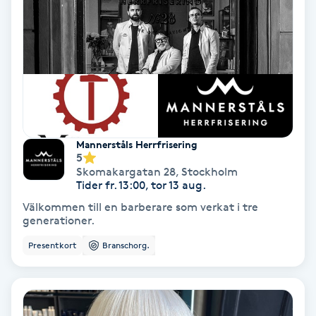
Terapi
Thaimassage
Toning
Torr hårbotten
Mannerståls Herrfrisering
5
Torrborstning
Skomakargatan 28
,
Stockholm
Tider fr. 13:00, tor 13 aug.
Triggerpunktsmassage
Välkommen till en barberare som verkat i tre
generationer.
Trådning
Presentkort
Branschorg.
Träning