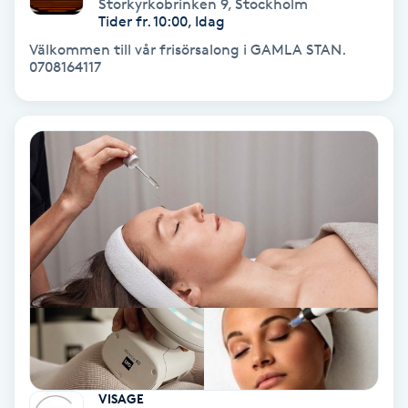
Storkyrkobrinken 9
,
Stockholm
Tider fr. 10:00, Idag
PRP (Platelet Rich Plasma)
Välkommen till vår frisörsalong i GAMLA STAN.
0708164117
PRX-T33
Psoriasis
PT
R
Radiofrekvens
Rakning
Reflexologi
VISAGE