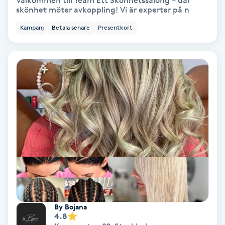
Välkommen till Team Ett Skönhetssalong – där
skönhet möter avkoppling! Vi är experter på n
Bottenfärg
Kampanj
Betala senare
Presentkort
Brynformning
Brynfärgning
Brynplockning
Bröllopsuppsättning
C
Celluliter
Coachning
By Bojana
4.8