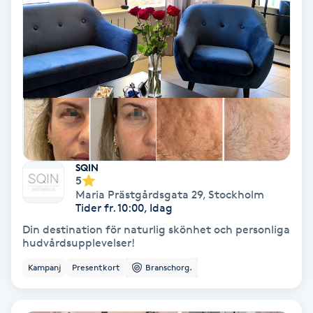
Nagelvård
Naglar borttagning
Naglar reparation
Naprapati
SQIN
5
Navelpiercing
Maria Prästgårdsgata 29
,
Stockholm
Tider fr. 10:00, Idag
Din destination för naturlig skönhet och personliga
NBE-massage
hudvårdsupplevelser!
Kampanj
Presentkort
Branschorg.
Ny frisyr
O