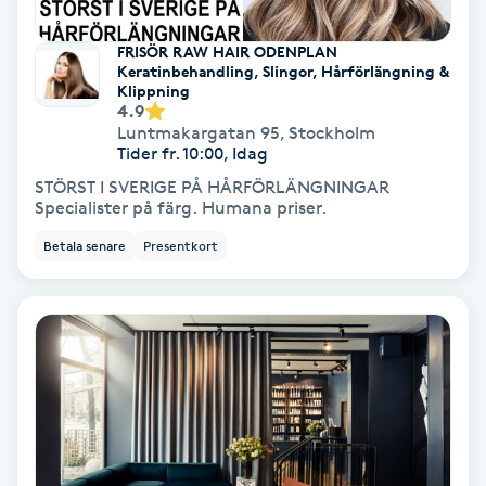
Lymfmassage
FRISÖR RAW HAIR ODENPLAN
Läpptatuering
Keratinbehandling, Slingor, Hårförlängning &
Klippning
M
4.9
Luntmakargatan 95
,
Stockholm
Makeup
Tider fr. 10:00, Idag
STÖRST I SVERIGE PÅ HÅRFÖRLÄNGNINGAR
Specialister på färg. Humana priser.
Manikyr & Pedikyr
Betala senare
Presentkort
Massage
Medial vägledning
Medicinsk massage
Meditation