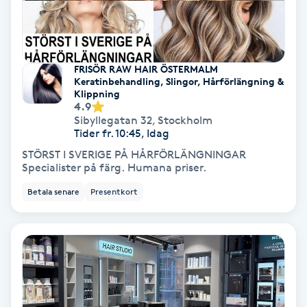
Fransförlängning Volym
Fransk manikyr
FRISÖR RAW HAIR ÖSTERMALM
Keratinbehandling, Slingor, Hårförlängning &
Klippning
Fransrengöring
4.9
Sibyllegatan 32
,
Stockholm
Tider fr. 10:45, Idag
Frekvensterapi
STÖRST I SVERIGE PÅ HÅRFÖRLÄNGNINGAR
Specialister på färg. Humana priser.
Friskvård
Betala senare
Presentkort
Friskvårdsmassage
Frisör
Funktionsanalys