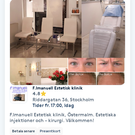
Olaplex
Olaplexbehandling
Ombre
Ombre brows
Ombre naglar
F.Imanuell Estetisk klinik
Optiker
4.8
Riddargatan 36
,
Stockholm
Tider fr. 17:00, Idag
Ortobionomi
F.Imanuell Estetisk klinik, Östermalm. Estetiska
injektioner och - kirurgi. Välkommen!
Ortopedi
Betala senare
Presentkort