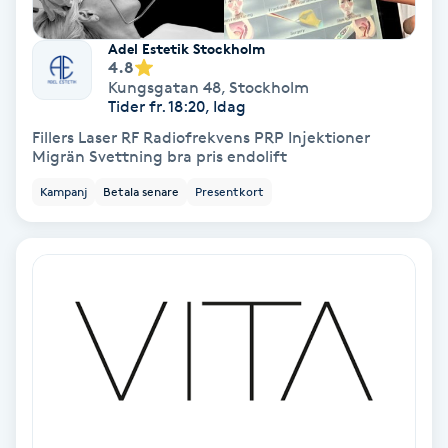
Skoinlägg
Adel Estetik Stockholm
4.8
Kungsgatan 48
,
Stockholm
Skägg
Tider fr. 18:20, Idag
Fillers Laser RF Radiofrekvens PRP Injektioner
Skäggfärgning
Migrän Svettning bra pris endolift
Kampanj
Betala senare
Presentkort
Skäggklippning
Skäggtrimmning
Skönhet
Slingor
Sockring