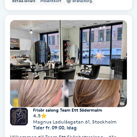
Betala senare
Presentkort
Branschorg.
Ansiktsbehandling djuprengörande
B
Babylights
Balayage
Bambumassage
Barber
Barnklippning
Frisör salong Team Ett Södermalm
4.5
BIAB
Magnus Ladulåsgatan 61
,
Stockholm
Tider fr. 09:00, Idag
Blowout