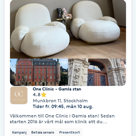
Hollywood Peel
Hot Stone Massage
Hot yoga
Hudföryngring
Huduppstramning
One Clinic - Gamla stan
Hudvård
4.8
Munkbron 11
,
Stockholm
Tider fr. 09:45, mån 10 aug.
Hyaluronsyra
Välkommen till One Clinic i Gamla stan! Sedan
starten 2016 är vårt mål som klinik att du...
Hyperhidros
Kampanj
Betala senare
Presentkort