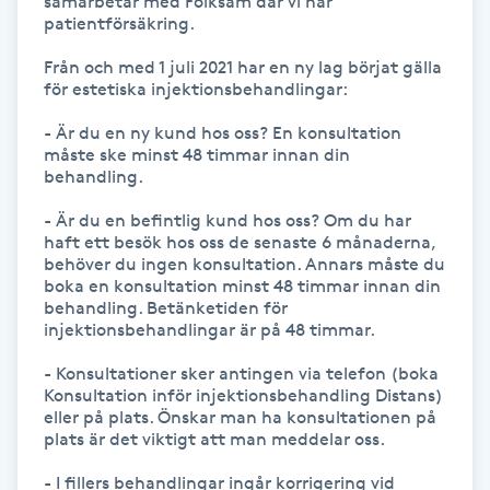
samarbetar med Folksam där vi har 
patientförsäkring.

Toning
Från och med 1 juli 2021 har en ny lag börjat gälla 
för estetiska injektionsbehandlingar: 

Torr hårbotten
- Är du en ny kund hos oss? En konsultation 
måste ske minst 48 timmar innan din 
behandling. 

Torrborstning
- Är du en befintlig kund hos oss? Om du har 
Triggerpunktsmassage
haft ett besök hos oss de senaste 6 månaderna, 
behöver du ingen konsultation. Annars måste du 
boka en konsultation minst 48 timmar innan din 
Trådning
behandling. Betänketiden för 
injektionsbehandlingar är på 48 timmar. 

Träning
- Konsultationer sker antingen via telefon (boka 
Konsultation inför injektionsbehandling Distans) 
eller på plats. Önskar man ha konsultationen på 
Tvätt & Fön
plats är det viktigt att man meddelar oss. 

V
- I fillers behandlingar ingår korrigering vid 