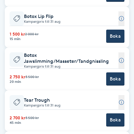
Föning
G
Botox Lip Flip
Kampanjpris till 31 aug
Gel naglar
1 500 kr
2 000 kr
Boka
15 min
Gelenaglar
Botox
Jawslimming/Masseter/Tandgnissling
Gellack
Kampanjpris till 31 aug
2 750 kr
3 500 kr
Boka
Gellack med förstärkning
20 min
Gravidmassage
Tear Trough
Kampanjpris till 31 aug
Gravidyoga
2 700 kr
3 500 kr
Boka
45 min
Gruppträning