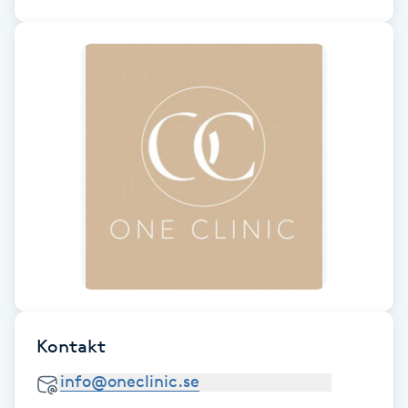
Senioryoga
Shiatsu
Singelfransar
Sjukgymnastik
Skalpmassage
Skinbooster
Sklerosering
Kontakt
Skoinlägg