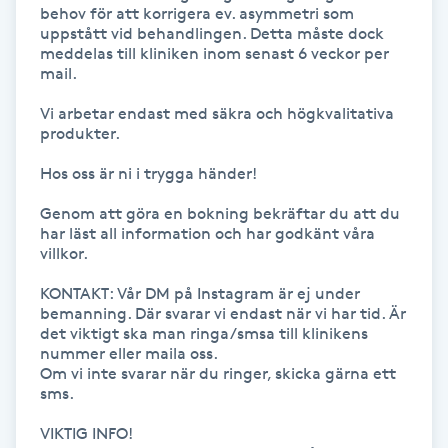
behov för att korrigera ev. asymmetri som 
Vaccination
uppstått vid behandlingen. Detta måste dock 
meddelas till kliniken inom senast 6 veckor per 
mail.

Vampyrbehandling
Vi arbetar endast med säkra och högkvalitativa 
Vaxning
produkter. 

Hos oss är ni i trygga händer! 

Vaxning brasiliansk
Genom att göra en bokning bekräftar du att du 
har läst all information och har godkänt våra 
Veterinär
villkor. 

KONTAKT: Vår DM på Instagram är ej under 
Vibrationsmassage
bemanning. Där svarar vi endast när vi har tid. Är 
det viktigt ska man ringa/smsa till klinikens 
nummer eller maila oss.

Vinyasa Yoga
Om vi inte svarar när du ringer, skicka gärna ett 
sms. 

Volymfransar
VIKTIG INFO!
