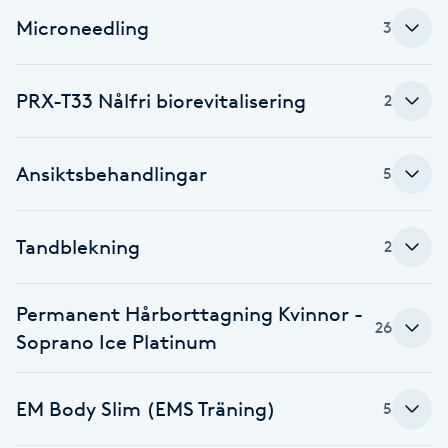
Olaplexbehandling
Microneedling
3
Ombre
PRX-T33 Nålfri biorevitalisering
2
Ombre brows
Ansiktsbehandlingar
5
Ombre naglar
Optiker
Tandblekning
2
Ortobionomi
Permanent Hårborttagning Kvinnor -
26
Soprano Ice Platinum
Ortopedi
Osteopati
EM Body Slim (EMS Träning)
5
P