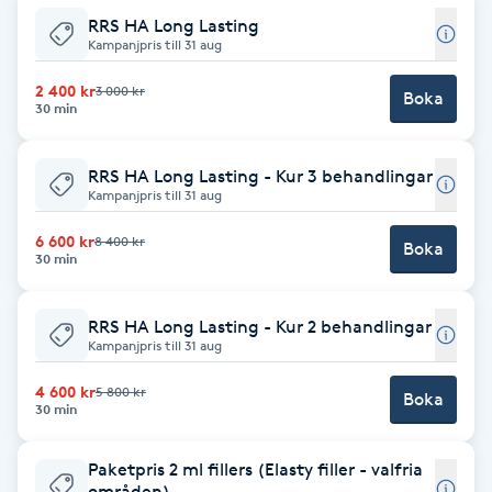
RRS HA Long Lasting
Kampanjpris till 31 aug
Gua Sha-massage
H
2 400 kr
3 000 kr
Boka
30 min
Hatha Yoga
RRS HA Long Lasting - Kur 3 behandlingar
Kampanjpris till 31 aug
Headspa
6 600 kr
8 400 kr
Boka
Healing
30 min
Herrklippning
RRS HA Long Lasting - Kur 2 behandlingar
Kampanjpris till 31 aug
HIFU
4 600 kr
5 800 kr
Boka
30 min
Hollywood Peel
Paketpris 2 ml fillers (Elasty filler - valfria
områden)