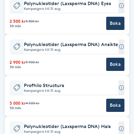
Polynukleotider (Laxsperma DNA) Eyes
Kosmetisk tatuering
Kampanjpris till 31 aug
2 500 kr
3 300 kr
Boka
Kostrådgivning
30 min
Kroppsinpackning
Polynukleotider (Laxsperma DNA) Ansikte
Kampanjpris till 31 aug
Kroppspeeling
2 900 kr
3 900 kr
Boka
30 min
Käkledsbehandling
Profhilo Structura
Kampanjpris till 31 aug
Kärlbehandling
L
3 000 kr
4 500 kr
Boka
30 min
Laserbehandling
Polynukleotider (Laxsperma DNA) Hals
Kampanjpris till 31 aug
Lashlift Keratin