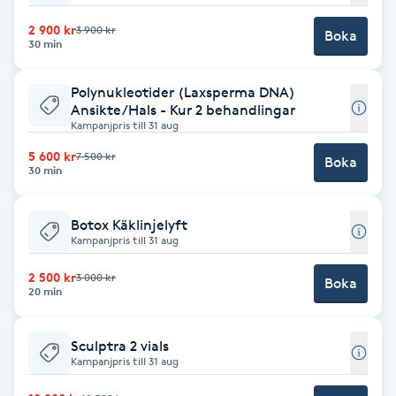
2 900 kr
3 900 kr
Boka
30 min
LED-ljusterapi
Polynukleotider (Laxsperma DNA)
Liktornar
Ansikte/Hals - Kur 2 behandlingar
Kampanjpris till 31 aug
LPG
5 600 kr
7 500 kr
Boka
30 min
LPG-behandling
Botox Käklinjelyft
Kampanjpris till 31 aug
LPG-massage
2 500 kr
3 000 kr
Boka
20 min
Luggklippning
Lymfmassage
Sculptra 2 vials
Kampanjpris till 31 aug
Läpptatuering