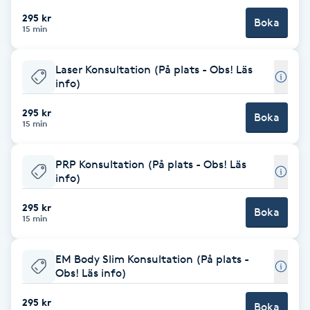
295 kr
Boka
15 min
Nagelförlängning gelé
Nagelförlängning glasfiber
Laser Konsultation (På plats - Obs! Läs
info)
Nagelförlängning silke
295 kr
Boka
15 min
Nagelförstärkning
PRP Konsultation (På plats - Obs! Läs
info)
Nagelklippning
295 kr
Boka
15 min
Nagelsvamp
EM Body Slim Konsultation (På plats -
Nageltrång
Obs! Läs info)
Nagelvård
295 kr
Boka