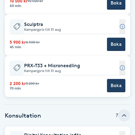
10 000 kr
10 500 kr
Boka
60 min
M
Makeup
Sculptra
Kampanjpris till 31 aug
Manikyr & Pedikyr
5 900 kr
6 500 kr
Boka
45 min
Massage
PRX-T33 + Microneedling
Kampanjpris till 31 aug
Medial vägledning
2 200 kr
3 200 kr
Boka
70 min
Medicinsk massage
Meditation
Konsultation
7
Medium