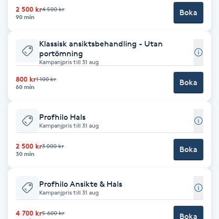
2 500 kr
4 500 kr
Boka
Brynformning
90 min
Klassisk ansiktsbehandling - Utan
Brynfärgning
portömning
Kampanjpris till 31 aug
Brynplockning
800 kr
1 100 kr
Boka
60 min
Bröllopsuppsättning
C
Profhilo Hals
Kampanjpris till 31 aug
Celluliter
2 500 kr
3 000 kr
Boka
30 min
Coachning
Profhilo Ansikte & Hals
Kampanjpris till 31 aug
Color correction
4 700 kr
5 600 kr
Boka