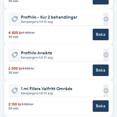
Cryoterapi
30 min
D
Profhilo - Kur 2 behandlingar
Damklippning
Kampanjpris till 31 aug
4 800 kr
5 800 kr
Boka
Dermapen
30 min
Diamantslipning
Profhilo Ansikte
Kampanjpris till 31 aug
E
2 500 kr
3 000 kr
Boka
Enzympeeling
30 min
Extensions
1 ml Fillers Valfritt Område
Kampanjpris till 31 aug
Extensions borttagning
2 100 kr
3 000 kr
Boka
30 min
Eyeliner-tatuering