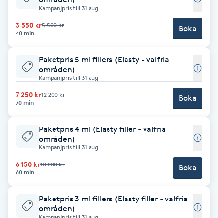
Hot Stone Massage
Kampanjpris till 31 aug
3 550 kr
5 500 kr
Boka
Hot yoga
40 min
Paketpris 5 ml fillers (Elasty - valfria
Hudföryngring
områden)
Kampanjpris till 31 aug
Huduppstramning
7 250 kr
12 200 kr
Boka
70 min
Hudvård
Paketpris 4 ml (Elasty filler - valfria
områden)
Hyaluronsyra
Kampanjpris till 31 aug
6 150 kr
10 200 kr
Boka
Hyperhidros
60 min
Hypnos
Paketpris 3 ml fillers (Elasty filler - valfria
områden)
Kampanjpris till 31 aug