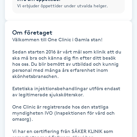
T
Vi erbjuder öppettider under utvalda helger.
Tuina-massage
Om företaget
Taktil massage
Välkommen till One Clinic i Gamla stan! 

Tandblekning
Sedan starten 2016 är vårt mål som klinik att du 
ska må bra och känna dig fin efter ditt besök 
hos oss. Du blir bemött av utbildad och kunnig 
Tandläkare
personal med många års erfarenhet inom 
skönhetsbranschen. 

Tatuering
Estetiska injektionsbehandlingar utförs endast 
av legitimerade sjuksköterskor. 

Tatueringsborttagning
One Clinic är registrerade hos den statliga 
myndigheten IVO (Inspektionen för vård och 
Terapi
omsorg). 

Vi har en certifiering från SÄKER KLINIK som 
Thaimassage