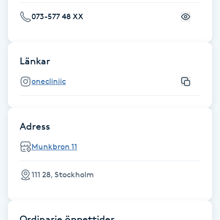
Skägg
073-577 48 XX
Skäggfärgning
Länkar
Skäggklippning
onecliniic
Skäggtrimmning
Skönhet
Adress
Munkbron 11
Slingor
111 28, Stockholm
Sockring
Spa
Ordinarie öppettider