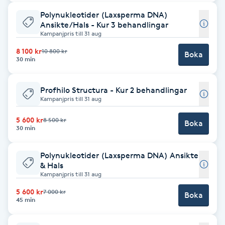
Kinesiologi
Polynukleotider (Laxsperma DNA)
Ansikte/Hals - Kur 3 behandlingar
Kampanjpris till 31 aug
Kinesisk medicin
8 100 kr
10 800 kr
Boka
30 min
Kiropraktik
Profhilo Structura - Kur 2 behandlingar
Klangmassage
Kampanjpris till 31 aug
5 600 kr
8 500 kr
Boka
Klippning
30 min
Klippning & Slingor
Polynukleotider (Laxsperma DNA) Ansikte
& Hals
Kampanjpris till 31 aug
Klippning ungdom
5 600 kr
7 000 kr
Boka
45 min
Koppningsmassage