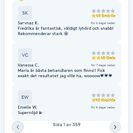
Reiki
SK
till
Fredrika
Reikihealing
Sarvnaz K.
för 6 dagar sedan
Fredrika är fantastisk, väldigt lyhörd och snabb!
Rekommenderar stark 🤩
Reiki massage
Restorative Yoga
VC
till
Maria
Vanessa C.
för 7 dagar sedan
Rosacea
Maria är bästa behandlaren som finns!! Fick
exakt det resultatet jag ville ha, woooow💗💗💗
Rosenmetoden
EW
till
Angelika
Ryggmassage
Emelie W.
för 8 dagar sedan
S
Supernöjd 💫
Sida
1
av
359
Samtalsterapi