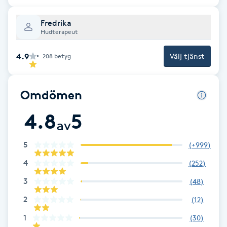
PRX-T33
Fredrika
Hudterapeut
Psoriasis
4.9
Välj tjänst
208
betyg
PT
R
Omdömen
4.8
5
Radiofrekvens
av
Rakning
5
(
+999
)
4
(
252
)
Reflexologi
3
(
48
)
2
(
12
)
Regndroppsmassage
1
(
30
)