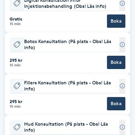
Digital Konsultation inför
Megavolymfransar
Injektionsbehandling (Obs! Läs info)
Gratis
Boka
Melasma
15 min
Mesoterapi
Botox Konsultation (På plats - Obs! Läs
info)
MicroPen
295 kr
Boka
15 min
Microshading
Fillers Konsultation (På plats - Obs! Läs
info)
Mixfransar
N
295 kr
Boka
15 min
Nagelförlängning
Hud Konsultation (På plats - Obs! Läs
info)
Nagelförlängning akryl