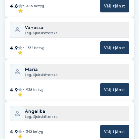
4.8
Välj tjänst
456
betyg
Picolaser
Vanessa
Piercing
Leg. Sjuksköterska
Pigmentbehandling
4.9
Välj tjänst
1332
betyg
Pigmentfläckar
Maria
Leg. Sjuksköterska
Plastikkirurgi
4.9
Välj tjänst
938
betyg
Powder brows
Angelika
Power Yoga
Leg. Sjuksköterska
4.9
Välj tjänst
342
betyg
PRP (Platelet Rich Plasma)