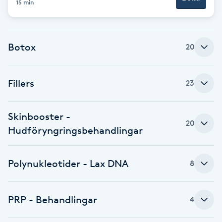
15 min
Naglar borttagning
Botox
20
Naglar reparation
Naprapati
Fillers
23
Navelpiercing
Skinbooster -
20
Hudföryngringsbehandlingar
NBE-massage
Ny frisyr
Polynukleotider - Lax DNA
8
O
PRP - Behandlingar
4
Olaplex