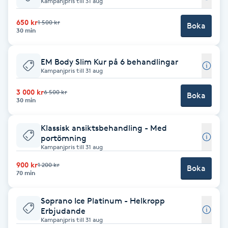
Kampanjpris till 31 aug
Babylights
650 kr
1 500 kr
Boka
30 min
Balayage
EM Body Slim Kur på 6 behandlingar
Kampanjpris till 31 aug
Bambumassage
3 000 kr
6 500 kr
Boka
30 min
Barber
Klassisk ansiktsbehandling - Med
Barnklippning
portömning
Kampanjpris till 31 aug
BIAB
900 kr
1 200 kr
Boka
70 min
Blowout
Soprano Ice Platinum - Helkropp
Erbjudande
Bottenfärg
Kampanjpris till 31 aug