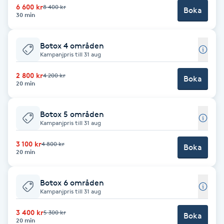
6 600 kr
8 400 kr
Fransk manikyr
Boka
30 min
Fransrengöring
Botox 4 områden
Kampanjpris till 31 aug
Frekvensterapi
2 800 kr
4 200 kr
Boka
20 min
Friskvård
Botox 5 områden
Friskvårdsmassage
Kampanjpris till 31 aug
3 100 kr
4 800 kr
Boka
Frisör
20 min
Funktionsanalys
Botox 6 områden
Kampanjpris till 31 aug
Färgning
3 400 kr
5 300 kr
Boka
20 min