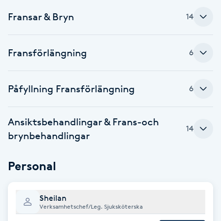
Fransar & Bryn
14
Paraffinbehandling
Pedikyr
Fransförlängning
6
Pensionärklippning
Påfyllning Fransförlängning
6
Permanent
Ansiktsbehandlingar & Frans-och
Permanent hårborttagning
14
brynbehandlingar
Permanent ögonbrynsmakeup
Personal
Personal shopper
Sheilan
Verksamhetschef/Leg. Sjuksköterska
Personlig tränare