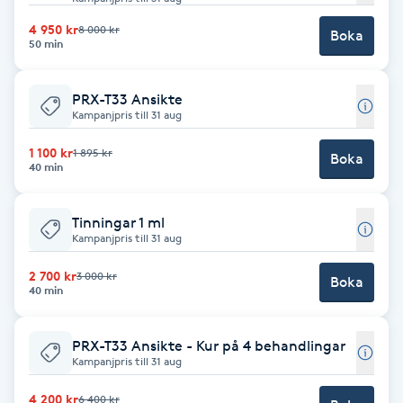
Hårborttagning
4 950 kr
8 000 kr
Boka
50 min
Hårbottenbehandling
PRX-T33 Ansikte
Hårförlängning
Kampanjpris till 31 aug
1 100 kr
1 895 kr
Boka
Hårvård
40 min
Hälsa
Tinningar 1 ml
Kampanjpris till 31 aug
Hälsprickor
2 700 kr
3 000 kr
Boka
I
40 min
Idrottsmassage
PRX-T33 Ansikte - Kur på 4 behandlingar
Kampanjpris till 31 aug
IPL
4 200 kr
6 400 kr