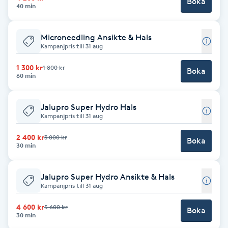
Boka
40 min
IPL hårborttagning
Microneedling Ansikte & Hals
IR-massage
Kampanjpris till 31 aug
J
1 300 kr
1 800 kr
Boka
60 min
Japansk massage
K
Jalupro Super Hydro Hals
Kampanjpris till 31 aug
K18
2 400 kr
3 000 kr
Boka
30 min
Katun fransar
Jalupro Super Hydro Ansikte & Hals
Kemisk peeling
Kampanjpris till 31 aug
4 600 kr
5 600 kr
Boka
Keratinbehandling
30 min