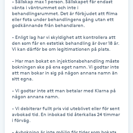
- Sällskap max 1 person. Sällskapet får endast 
Vårtor
vänta i väntrummet och inte i 
behandlingsrummet. Det är förbjudet att filma 
Y
eller fota under behandlingens gång utan ett 
godkännande från behandlaren. 

Yin Yoga
- Enligt lag har vi skyldighet att kontrollera att 
den som får en estetisk behandling är över 18 år. 
Yoga
Vi kan därför be om legitimationen på plats. 

- Har man bokat en injektionsbehandling måste 
Yoga Nidra
bokningen ske på ens eget namn. Vi godtar inte 
att man bokar in sig på någon annans namn än 
sitt egna.

Yogamassage
Z
- Vi godtar inte att man betalar med Klarna på 
någon annans namn.

Zonterapi
- Vi debiterar fullt pris vid uteblivet eller för sent 
avbokad tid. En inbokad tid återkallas 24 timmar 
Zumba
i förväg. 

Ö
- Avbokning är inte möjlig för tider som bokats 