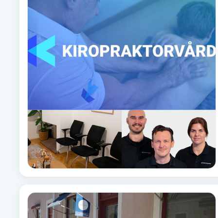
Alternativmedicin
Andningsmassage
Ansiktslyft utan kirurgi
Aromamassage
Ashtanga Yoga
Ayurveda
Ayurvedisk Massage
Ansiktsbehandling djuprengörande
B