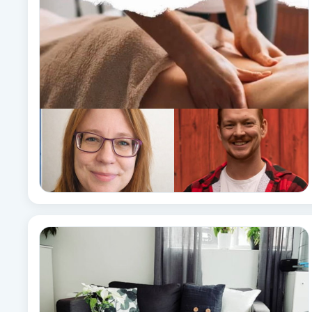
Brynformning
Brynfärgning
Brynplockning
Bröllopsuppsättning
C
Celluliter
Coachning
Color correction