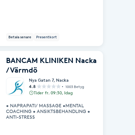
Betala senare
Presentkort
BANCAM KLINIKEN Nacka
/ Värmdö
Nya Gatan 7
,
Nacka
4.8
1003 Betyg
Tider fr. 09:30, Idag
• NAPRAPATI/ MASSAGE •MENTAL
COACHING • ANSIKTSBEHANDLING •
ANTI-STRESS