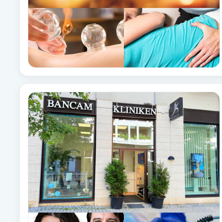
Fransk manikyr
Fransrengöring
Frekvensterapi
Friskvård
Friskvårdsmassage
Frisör
Funktionsanalys
Färgning