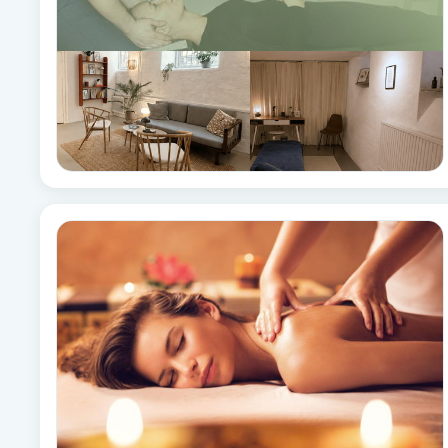
Fotsvamp
Fotvård
Fransar
Fransborttagning
Fransfärgning
Fransförlängning
Fransförlängning Megavolym
Fransförlängning Volym