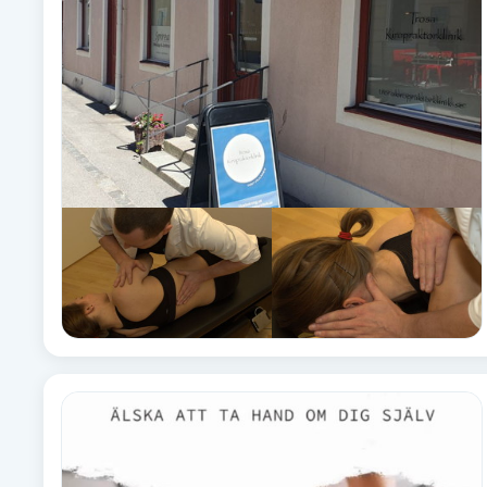
Babylights
Balayage
Bambumassage
Barber
Barnklippning
BIAB
Blowout
Bottenfärg