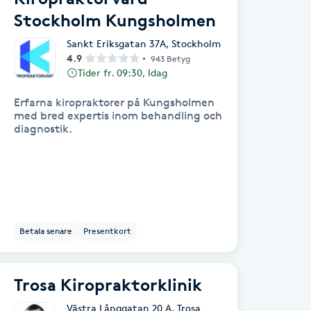
Stockholm Kungsholmen
Sankt Eriksgatan 37A
,
Stockholm
4.9
943 Betyg
Tider fr. 09:30, Idag
Erfarna kiropraktorer på Kungsholmen
med bred expertis inom behandling och
diagnostik.
Betala senare
Presentkort
Trosa Kiropraktorklinik
Västra Långgatan 20 A
,
Trosa