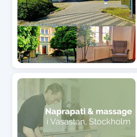
Eyeliner-tatuering
F
Face framing
Faceliftmassage
Fet hårbotten
Fettreducering
Fibromassage
Fillers
Fotmassage