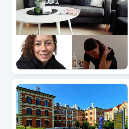
Cryoterapi
D
Damklippning
Dermapen
Diamantslipning
E
Enzympeeling
Extensions
Extensions borttagning