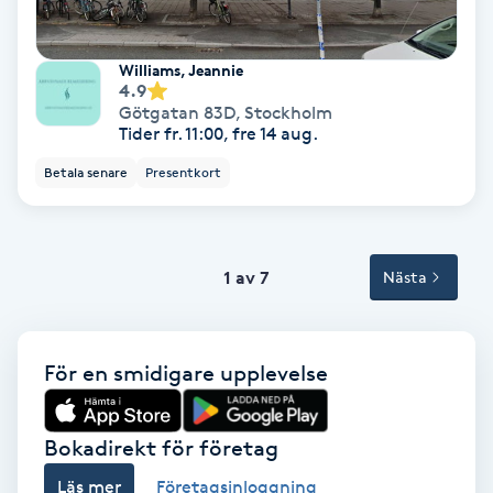
Terapi
Thaimassage
Williams, Jeannie
4.9
Götgatan 83D
,
Stockholm
Toning
Tider fr. 11:00, fre 14 aug.
Betala senare
Presentkort
Torr hårbotten
Torrborstning
1 av 7
Nästa
Triggerpunktsmassage
För en smidigare upplevelse
Trådning
Träning
Bokadirekt för företag
Läs mer
Företagsinloggning