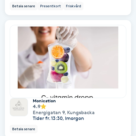
Betala senare
Presentkort
Friskvård
Personlig tränare
Picolaser
Piercing
Pigmentbehandling
Pigmentfläckar
Plastikkirurgi
Monication
4.9
Energigatan 9
,
Kungsbacka
Powder brows
Tider fr. 13:30, Imorgon
Betala senare
Power Yoga