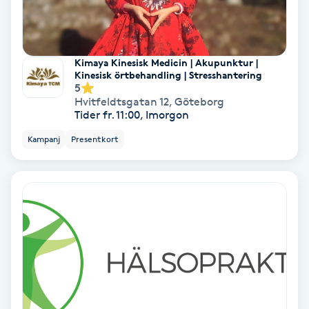
Lymfmassage
Läpptatuering
M
Kimaya Kinesisk Medicin | Akupunktur |
Kinesisk örtbehandling | Stresshantering
5
Makeup
Hvitfeldtsgatan 12
,
Göteborg
Tider fr. 11:00, Imorgon
Manikyr & Pedikyr
Kampanj
Presentkort
Massage
Medial vägledning
Medicinsk massage
Meditation