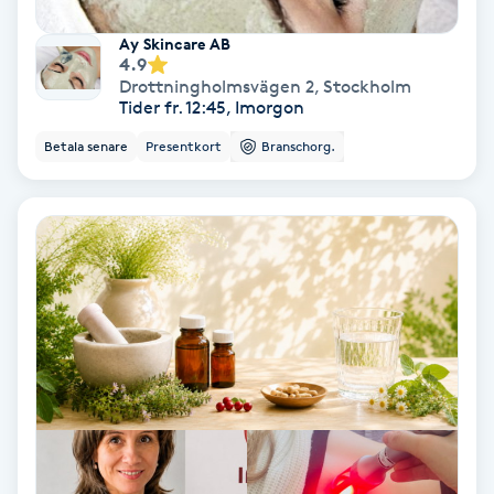
Fotmassage
Ay Skincare AB
4.9
Drottningholmsvägen 2
,
Stockholm
Fotsvamp
Tider fr. 12:45, Imorgon
Betala senare
Presentkort
Branschorg.
Fotvård
Fransar
Fransborttagning
Fransfärgning
Fransförlängning
Fransförlängning Megavolym