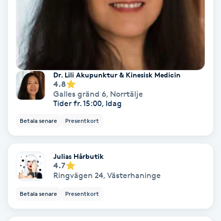
Gruppträning
Gua Sha-massage
H
Dr. Lili Akupunktur & Kinesisk Medicin
4.8
Hatha Yoga
Galles gränd 6
,
Norrtälje
Tider fr. 15:00, Idag
Headspa
Betala senare
Presentkort
Healing
Julias Hårbutik
4.7
Herrklippning
Ringvägen 24
,
Västerhaninge
Betala senare
Presentkort
HIFU