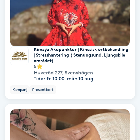
Skoinlägg
Skägg
Skäggfärgning
Kimaya Akupunktur | Kinesisk örtbehandling
| Stresshantering ( Stenungsund, Ljungskile
området)
Skäggklippning
5
Huveröd 227
,
Svenshögen
Tider fr. 10:00, mån 10 aug.
Skäggtrimmning
Kampanj
Presentkort
Skönhet
Slingor
Sockring