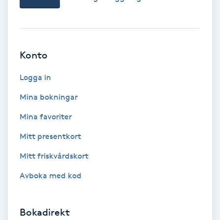
Tvätt & Fön
V
Vaccination
Konto
Vampyrbehandling
Logga in
Vaxning
Mina bokningar
Mina favoriter
Vaxning brasiliansk
Mitt presentkort
Veterinär
Mitt friskvårdskort
Avboka med kod
Vibrationsmassage
Vinyasa Yoga
Bokadirekt