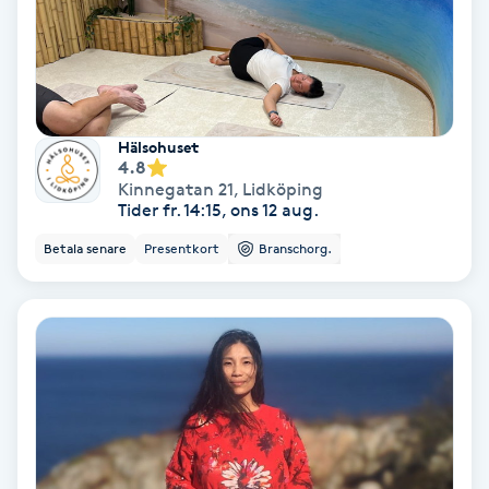
Laserbehandling
Lashlift Keratin
LED-ljusterapi
Hälsohuset
4.8
Liktornar
Kinnegatan 21
,
Lidköping
Tider fr. 14:15, ons 12 aug.
LPG
Betala senare
Presentkort
Branschorg.
LPG-behandling
LPG-massage
Luggklippning