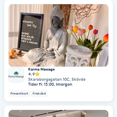
IPL
IPL hårborttagning
IR-massage
J
Japansk massage
Karma Massage
K
4.9
Skaraborgsgatan 10C
,
Skövde
K18
Tider fr. 13:00, Imorgon
Presentkort
Friskvård
Katun fransar
Kemisk peeling