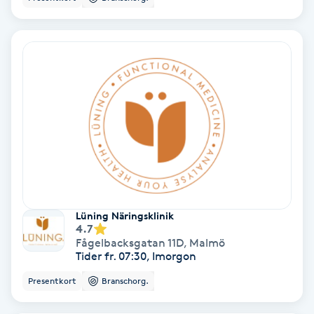
Hypnos
Hårborttagning
Hårbottenbehandling
Hårförlängning
Hårvård
Hälsa
Lüning Näringsklinik
4.7
Fågelbacksgatan 11D
,
Malmö
Hälsprickor
Tider fr. 07:30, Imorgon
I
Presentkort
Branschorg.
Idrottsmassage