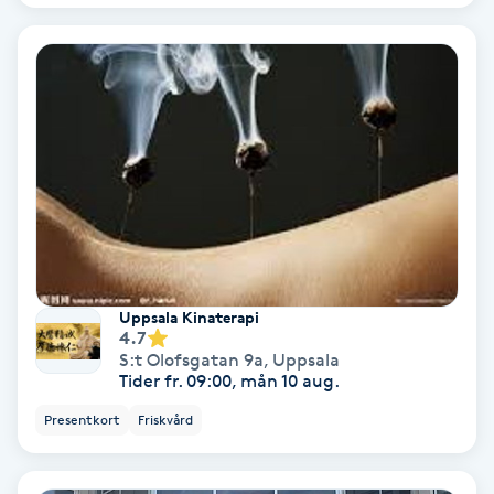
PRP (Platelet Rich Plasma)
PRX-T33
Psoriasis
PT
R
Uppsala Kinaterapi
Radiofrekvens
4.7
S:t Olofsgatan 9a
,
Uppsala
Tider fr. 09:00, mån 10 aug.
Rakning
Presentkort
Friskvård
Reflexologi