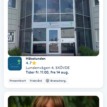
Regndroppsmassage
Reiki
Reikihealing
Reiki massage
Restorative Yoga
Hälsolunden
4.7
Lundenvägen 4
,
SKÖVDE
Rosacea
Tider fr. 11:00, fre 14 aug.
Presentkort
Friskvård
Branschorg.
Rosenmetoden
Ryggmassage
S