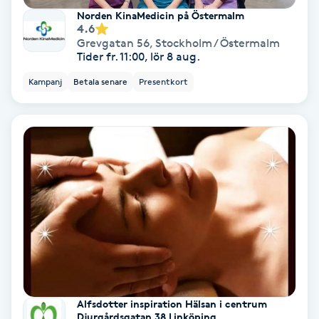
Norden KinaMedicin på Östermalm
4.6
Nagelförlängning akryl
Grevgatan 56
,
Stockholm / Östermalm
Tider fr. 11:00, lör 8 aug.
Nagelförlängning gelé
Kampanj
Betala senare
Presentkort
Nagelförlängning glasfiber
Nagelförlängning silke
Nagelförstärkning
Nagelklippning
Nagelsvamp
Alfsdotter inspiration Hälsan i centrum
Nageltrång
Djurgårdsgatan 38 Linköping