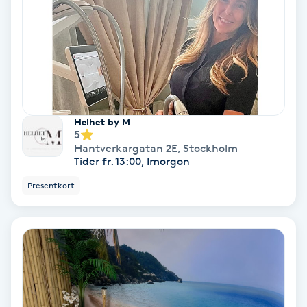
Koppningsmassage
Kosmetisk tatuering
Kostrådgivning
Helhet by M
5
Kroppsinpackning
Hantverkargatan 2E
,
Stockholm
Tider fr. 13:00, Imorgon
Kroppspeeling
Presentkort
Käkledsbehandling
Kärlbehandling
L