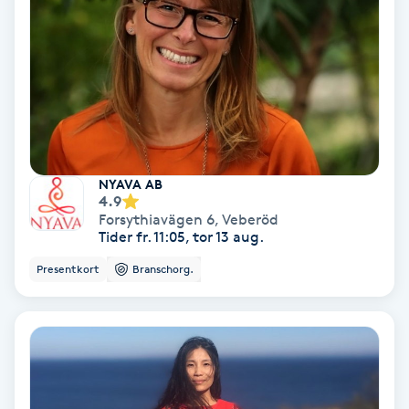
Samtalsterapi
Senioryoga
Shiatsu
NYAVA AB
Singelfransar
4.9
Forsythiavägen 6
,
Veberöd
Tider fr. 11:05, tor 13 aug.
Sjukgymnastik
Presentkort
Branschorg.
Skalpmassage
Skinbooster
Sklerosering