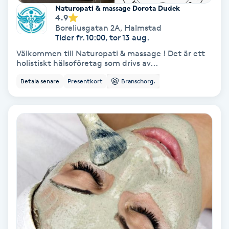
Extensions borttagning
Naturopati & massage Dorota Dudek
4.9
Boreliusgatan 2A
,
Halmstad
Eyeliner-tatuering
Tider fr. 10:00, tor 13 aug.
F
Välkommen till Naturopati & massage ! Det är ett
holistiskt hälsoföretag som drivs av...
Face framing
Betala senare
Presentkort
Branschorg.
Faceliftmassage
Fet hårbotten
Fettreducering
Fibromassage
Fillers