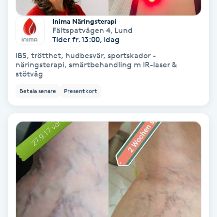
Fransförlängning Volym
Inima Näringsterapi
Fältspatvägen 4
,
Lund
Tider fr. 13:00, Idag
Fransk manikyr
IBS, trötthet, hudbesvär, sportskador -
näringsterapi, smärtbehandling m IR-laser &
Fransrengöring
stötvåg
Betala senare
Presentkort
Frekvensterapi
Friskvård
Friskvårdsmassage
Frisör
Funktionsanalys