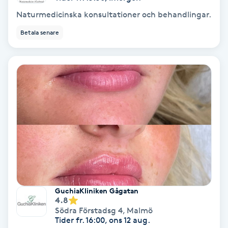
Osteopati
Naturmedicinska konsultationer och behandlingar.
P
Betala senare
Paraffinbehandling
Pedikyr
Pensionärklippning
Permanent
Permanent hårborttagning
GuchiaKliniken Gågatan
Permanent ögonbrynsmakeup
4.8
Södra Förstadsg 4
,
Malmö
Tider fr. 16:00, ons 12 aug.
Personal shopper