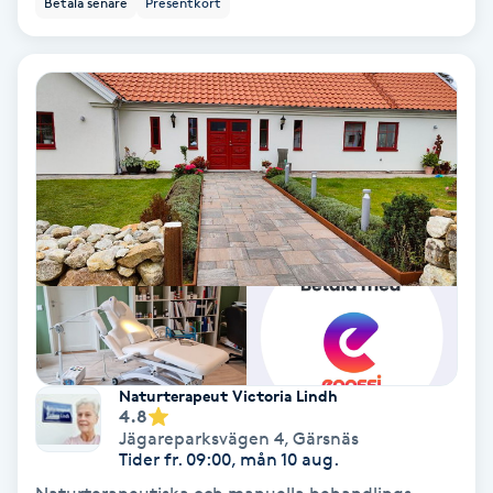
Betala senare
Presentkort
Ansiktsbehandling djuprengörande
B
Babylights
Balayage
Bambumassage
Barber
Barnklippning
Naturterapeut Victoria Lindh
4.8
BIAB
Jägareparksvägen 4
,
Gärsnäs
Tider fr. 09:00, mån 10 aug.
Blowout