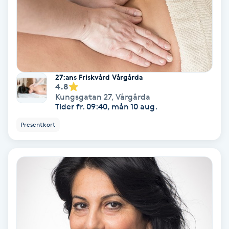
Spa
Spa manikyr & pedikyr
Spa-manikyr
27:ans Friskvård Vårgårda
4.8
Kungsgatan 27
,
Vårgårda
Spa-pedikyr
Tider fr. 09:40, mån 10 aug.
Presentkort
Spraytan
Stylist
Sugaring
Svensk massage