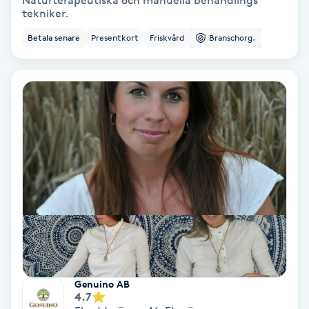
Naturterapeutiska och manuella behandlings
tekniker.
Bottenfärg
Betala senare
Presentkort
Friskvård
Branschorg.
Brynformning
Brynfärgning
Brynplockning
Bröllopsuppsättning
C
Celluliter
Coachning
Genuino AB
4.7