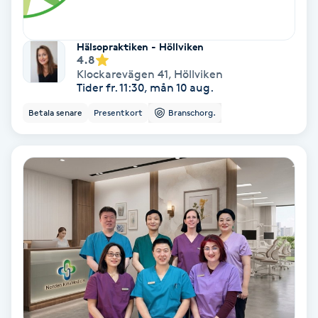
Medium
Hälsopraktiken - Höllviken
4.8
Megavolymfransar
Klockarevägen 41
,
Höllviken
Tider fr. 11:30, mån 10 aug.
Melasma
Betala senare
Presentkort
Branschorg.
Mesoterapi
MicroPen
Microshading
Mixfransar
N
Nagelförlängning