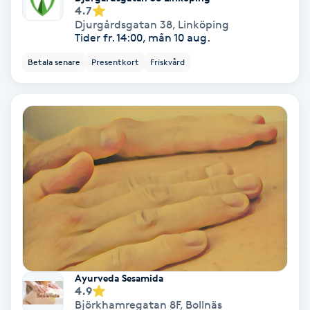
4.7
Djurgårdsgatan 38
,
Linköping
Nagelvård
Tider fr. 14:00, mån 10 aug.
Betala senare
Presentkort
Friskvård
Naglar borttagning
Naglar reparation
Naprapati
Navelpiercing
NBE-massage
Ny frisyr
Ayurveda Sesamida
4.9
O
Björkhamregatan 8F
,
Bollnäs