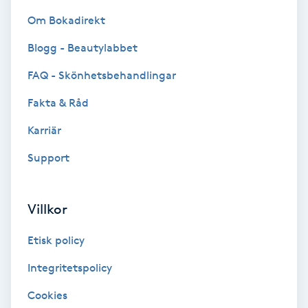
Volymfransar
Om Bokadirekt
Blogg - Beautylabbet
Vårtor
FAQ - Skönhetsbehandlingar
Y
Fakta & Råd
Yin Yoga
Karriär
Yoga
Support
Yoga Nidra
Villkor
Yogamassage
Etisk policy
Z
Integritetspolicy
Zonterapi
Cookies