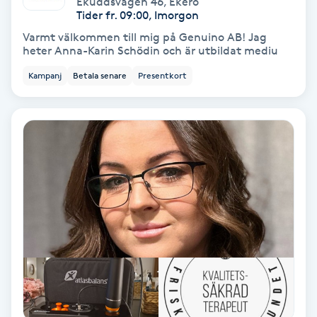
Ekuddsvägen 46
,
Ekerö
Color correction
Tider fr. 09:00, Imorgon
Varmt välkommen till mig på Genuino AB! Jag
Cryoterapi
heter Anna-Karin Schödin och är utbildat mediu
D
Kampanj
Betala senare
Presentkort
Damklippning
Dermapen
Diamantslipning
E
Enzympeeling
Extensions