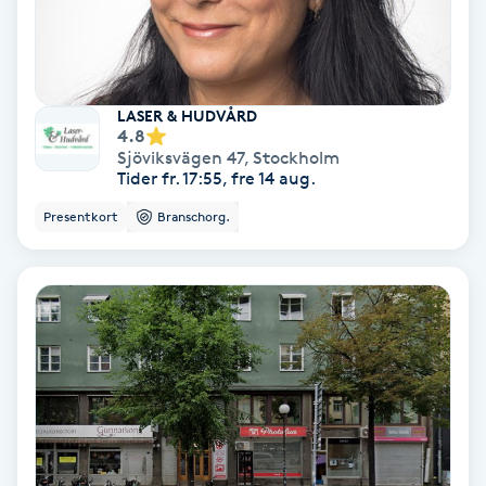
Svettbehandling
T
LASER & HUDVÅRD
Tuina-massage
4.8
Sjöviksvägen 47
,
Stockholm
Tider fr. 17:55, fre 14 aug.
Taktil massage
Presentkort
Branschorg.
Tandblekning
Tandläkare
Tatuering
Tatueringsborttagning