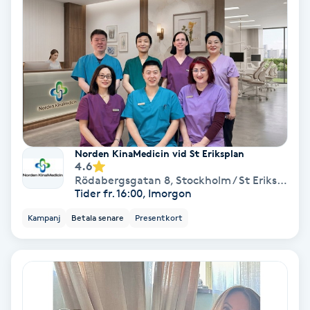
Keratinbehandling
Kinesiologi
Kinesisk medicin
Kiropraktik
Norden KinaMedicin vid St Eriksplan
4.6
Klangmassage
Rödabergsgatan 8
,
Stockholm / St Eriksplan / Vasastan
Tider fr. 16:00, Imorgon
Klippning
Kampanj
Betala senare
Presentkort
Klippning & Slingor
Klippning ungdom