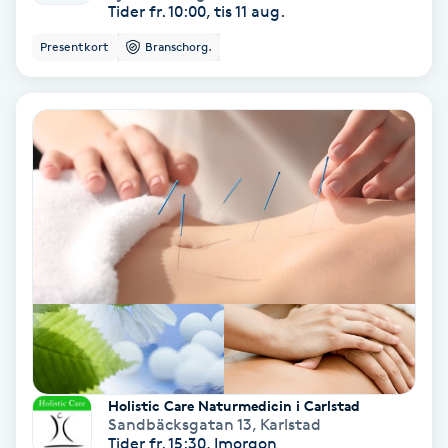
Tider fr. 10:00, tis 11 aug.
Olaplex
Presentkort
Branschorg.
Olaplexbehandling
Ombre
Ombre brows
Ombre naglar
Optiker
Ortobionomi
Holistic Care Naturmedicin i Carlstad
Ortopedi
Sandbäcksgatan 13
,
Karlstad
Tider fr. 15:30, Imorgon