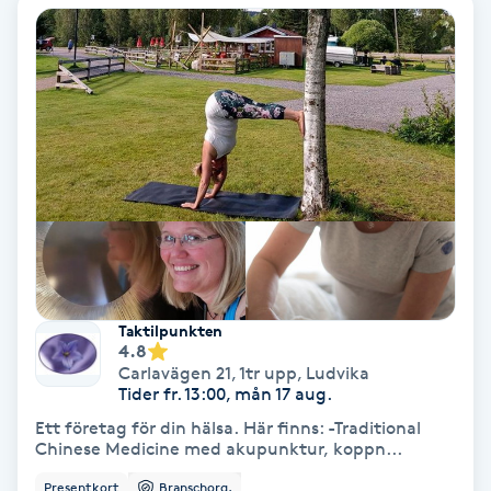
Hollywood Peel
Hot Stone Massage
Hot yoga
Hudföryngring
Huduppstramning
Hudvård
Taktilpunkten
4.8
Carlavägen 21, 1tr upp
,
Ludvika
Hyaluronsyra
Tider fr. 13:00, mån 17 aug.
Ett företag för din hälsa. Här finns: -Traditional
Chinese Medicine med akupunktur, koppn...
Hyperhidros
Presentkort
Branschorg.