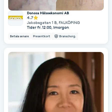
Färgning
Donosa Hälsoekonomi AB
4.7
Föning
Jakobsgatan 1 B
,
FALKÖPING
Tider fr. 12:00, Imorgon
G
Betala senare
Presentkort
Branschorg.
Gel naglar
Gelenaglar
Gellack
Gellack med förstärkning
Gravidmassage
Gravidyoga