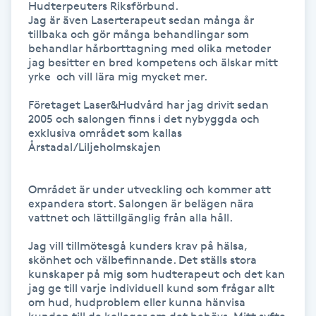
Hudterpeuters Riksförbund.

Hårborttagning
Jag är även Laserterapeut sedan många år 
tillbaka och gör många behandlingar som 
Hårbottenbehandling
behandlar hårborttagning med olika metoder 

jag besitter en bred kompetens och älskar mitt 
yrke  och vill lära mig mycket mer.

Hårförlängning
Företaget Laser&Hudvård har jag drivit sedan 
2005 och salongen finns i det nybyggda och 
Hårvård
exklusiva området som kallas 
Årstadal/Liljeholmskajen

Hälsa
Området är under utveckling och kommer att 
expandera stort. Salongen är belägen nära 
Hälsprickor
vattnet och lättillgänglig från alla håll.

I
Jag vill tillmötesgå kunders krav på hälsa, 
skönhet och välbefinnande. Det ställs stora 
Idrottsmassage
kunskaper på mig som hudterapeut och det kan 
jag ge till varje individuell kund som frågar allt 
IPL
om hud, hudproblem eller kunna hänvisa 