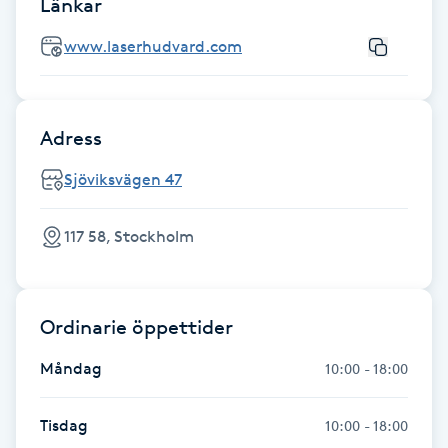
Länkar
Gua Sha-massage
www.laserhudvard.com
H
Hatha Yoga
Adress
Sjöviksvägen 47
Headspa
Healing
117 58, Stockholm
Herrklippning
Ordinarie öppettider
HIFU
Måndag
10:00 - 18:00
Hollywood Peel
Tisdag
10:00 - 18:00