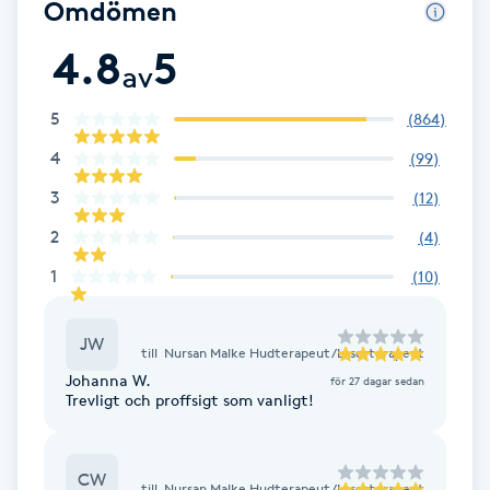
Omdömen
Fotsvamp
4.8
5
av
Fotvård
5
(
864
)
Fransar
4
(
99
)
3
(
12
)
Fransborttagning
2
(
4
)
Fransfärgning
1
(
10
)
Fransförlängning
JW
till
Nursan Malke Hudterapeut /Laserterapeut
Johanna W.
för 27 dagar sedan
Fransförlängning Megavolym
Trevligt och proffsigt som vanligt!
Fransförlängning Volym
CW
till
Nursan Malke Hudterapeut /Laserterapeut