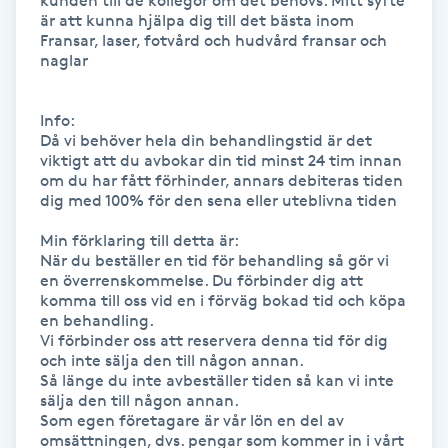
kunden till de kollegor om det behövs. Mitt syfte 
är att kunna hjälpa dig till det bästa inom 
IPL hårborttagning
Fransar, laser, fotvård och hudvård fransar och 
naglar

IR-massage
Info:

J
Då vi behöver hela din behandlingstid är det 
viktigt att du avbokar din tid minst 24 tim innan 
Japansk massage
om du har fått förhinder, annars debiteras tiden 
dig med 100% för den sena eller uteblivna tiden 

K
Min förklaring till detta är:

K18
När du beställer en tid för behandling så gör vi 
en överrenskommelse. Du förbinder dig att 
komma till oss vid en i förväg bokad tid och köpa 
Katun fransar
en behandling.

Vi förbinder oss att reservera denna tid för dig 
och inte sälja den till någon annan.

Kemisk peeling
Så länge du inte avbeställer tiden så kan vi inte 
sälja den till någon annan.

Keratinbehandling
Som egen företagare är vår lön en del av 
omsättningen, dvs. pengar som kommer in i vårt 