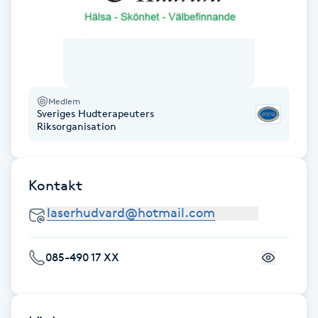
Föning
G
Gel naglar
Medlem
Gelenaglar
Sveriges Hudterapeuters
Riksorganisation
Gellack
Kontakt
Gellack med förstärkning
Gravidmassage
085-490 17 XX
Gravidyoga
Gruppträning