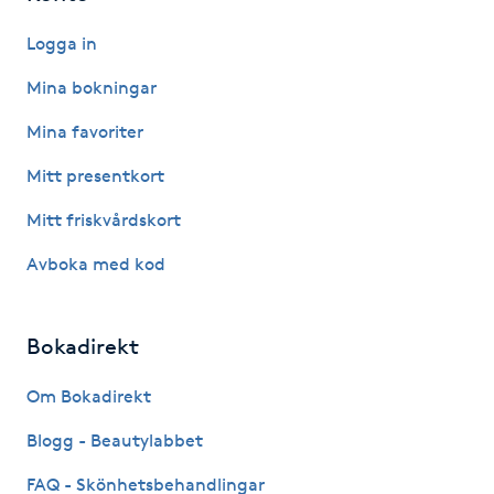
Kosmetisk tatuering
Logga in
Mina bokningar
Kostrådgivning
Mina favoriter
Kroppsinpackning
Mitt presentkort
Kroppspeeling
Mitt friskvårdskort
Avboka med kod
Käkledsbehandling
Kärlbehandling
Bokadirekt
L
Om Bokadirekt
Laserbehandling
Blogg - Beautylabbet
FAQ - Skönhetsbehandlingar
Lashlift Keratin