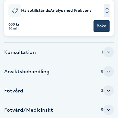
Babylights
HälsotillståndsAnalys med Frekvens
Balayage
600 kr
Boka
60 min
Bambumassage
Konsultation
1
Barber
Barnklippning
Ansiktsbehandling
8
BIAB
Fotvård
3
Blowout
Fotvård/Medicinskt
5
Bottenfärg