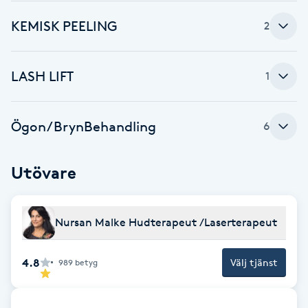
F
KEMISK PEELING
2
Face framing
LASH LIFT
1
Faceliftmassage
Ögon/BrynBehandling
6
Fet hårbotten
Fettreducering
Utövare
Fibromassage
Nursan Malke Hudterapeut /Laserterapeut
Fillers
4.8
Välj tjänst
989
betyg
Fotmassage