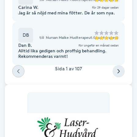
Fransk manikyr
Carina W.
för 29 dagar sedan
Jag är så nöjd med mina fötter. De år som nya.
Fransrengöring
DB
till
Nursan Malke Hudterapeut /Laserterapeut
Frekvensterapi
Dan B.
för ungefär en månad sedan
Alltid lika gedigen och proffsig behandling.
Rekommenderas varmt!
Friskvård
Sida
1
av
107
Friskvårdsmassage
Frisör
Funktionsanalys
Färgning