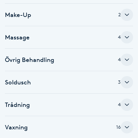
Cryoterapi
D
Make-Up
2
Damklippning
Massage
4
Dermapen
Övrig Behandling
4
Diamantslipning
E
Soldusch
3
Enzympeeling
Extensions
Trådning
4
Extensions borttagning
Vaxning
16
Eyeliner-tatuering