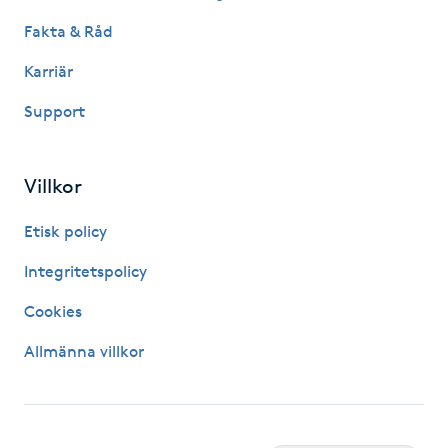
Fakta & Råd
LED-ljusterapi
Karriär
Liktornar
Support
LPG
Villkor
LPG-behandling
Etisk policy
Integritetspolicy
LPG-massage
Cookies
Luggklippning
Allmänna villkor
Lymfmassage
Läpptatuering