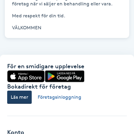
företag när vi säljer en behandling eller vara.

Kinesiologi
Med respekt för din tid.

Kinesisk medicin
VÄLKOMMEN
Kiropraktik
Klangmassage
För en smidigare upplevelse
Klippning
Bokadirekt för företag
Klippning & Slingor
Läs mer
Företagsinloggning
Klippning ungdom
Koppningsmassage
Konto