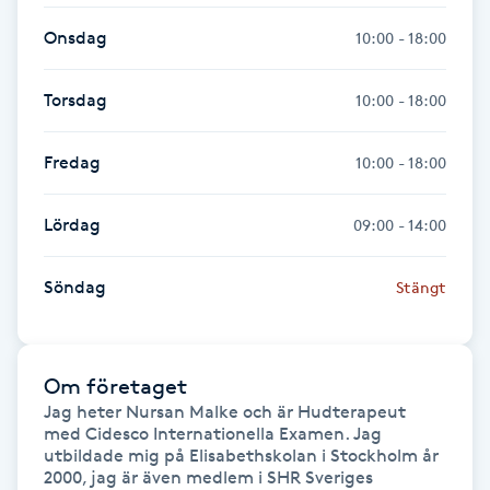
Hot Stone Massage
Onsdag
10:00 - 18:00
Hot yoga
Torsdag
10:00 - 18:00
Hudföryngring
Fredag
10:00 - 18:00
Huduppstramning
Lördag
09:00 - 14:00
Hudvård
Söndag
Stängt
Hyaluronsyra
Hyperhidros
Om företaget
Jag heter Nursan Malke och är Hudterapeut 
med Cidesco Internationella Examen. Jag 
Hypnos
utbildade mig på Elisabethskolan i Stockholm år 
2000, jag är även medlem i SHR Sveriges 