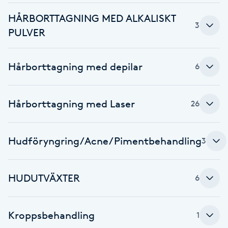
HÅRBORTTAGNING MED ALKALISKT
Brynformning
3
PULVER
Brynfärgning
Hårborttagning med depilar
6
Brynplockning
Hårborttagning med Laser
26
Bröllopsuppsättning
C
Hudföryngring/Acne/Pimentbehandling
3
Celluliter
Coachning
HUDUTVÄXTER
6
Color correction
Kroppsbehandling
1