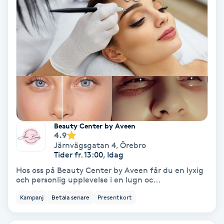
Tvätt & Fön
V
Vaccination
Vampyrbehandling
Vaxning
Vaxning brasiliansk
Beauty Center by Aveen
4.9
Järnvägsgatan 4
,
Örebro
Veterinär
Tider fr. 13:00, Idag
Hos oss på Beauty Center by Aveen får du en lyxig
och personlig upplevelse i en lugn oc...
Vibrationsmassage
Kampanj
Betala senare
Presentkort
Vinyasa Yoga