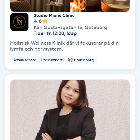
Fotmassage
Studio Mione Clinic
4.8
Fotsvamp
Karl Gustavsgatan 15
,
Göteborg
Tider fr. 12:00, Idag
Holistisk Wellness Klinik där vi fokuserar på din
Fotvård
lymfa och nervsystem.
Betala senare
Presentkort
Branschorg.
Fransar
Fransborttagning
Fransfärgning
Fransförlängning
Fransförlängning Megavolym