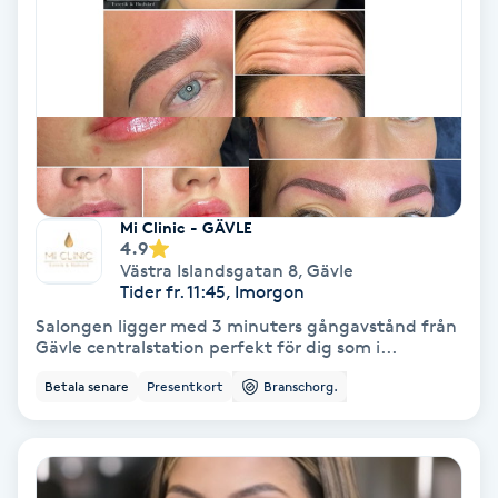
Gruppträning
Gua Sha-massage
H
Hatha Yoga
Mi Clinic - GÄVLE
4.9
Headspa
Västra Islandsgatan 8
,
Gävle
Tider fr. 11:45, Imorgon
Salongen ligger med 3 minuters gångavstånd från
Healing
Gävle centralstation perfekt för dig som i...
Betala senare
Presentkort
Branschorg.
Herrklippning
HIFU