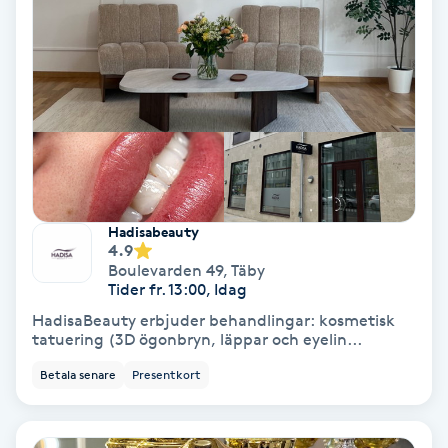
Olaplex
Olaplexbehandling
Ombre
Ombre brows
Hadisabeauty
Ombre naglar
4.9
Boulevarden 49
,
Täby
Tider fr. 13:00, Idag
Optiker
HadisaBeauty erbjuder behandlingar: kosmetisk
tatuering (3D ögonbryn, läppar och eyelin...
Ortobionomi
Betala senare
Presentkort
Ortopedi