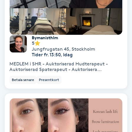
Nagelförlängning akryl
Nagelförlängning gelé
Bymanisthlm
5
Nagelförlängning glasfiber
Jungfrugatan 45
,
Stockholm
Tider fr. 13:50, Idag
MEDLEM i SHR - Auktoriserad Hudterapeut -
Nagelförlängning silke
Auktoriserad Spaterapeut - Auktorisera...
Betala senare
Presentkort
Nagelförstärkning
Nagelklippning
Nagelsvamp
Nageltrång