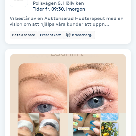
Laserbehandling
Polisvägen 5
,
Höllviken
Tider fr. 09:30, Imorgon
Lashlift Keratin
Vi består av en Auktoriserad Hudterapeut med en
vision om att hjälpa våra kunder att uppn...
LED-ljusterapi
Betala senare
Presentkort
Branschorg.
Liktornar
LPG
LPG-behandling
LPG-massage
Luggklippning