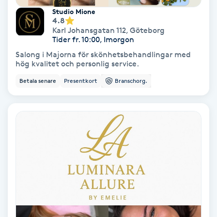
Lymfmassage
Studio Mione
4.8
Läpptatuering
Karl Johansgatan 112
,
Göteborg
Tider fr. 10:00, Imorgon
M
Salong i Majorna för skönhetsbehandlingar med
hög kvalitet och personlig service.
Makeup
Betala senare
Presentkort
Branschorg.
Manikyr & Pedikyr
Massage
Medial vägledning
Medicinsk massage
Meditation