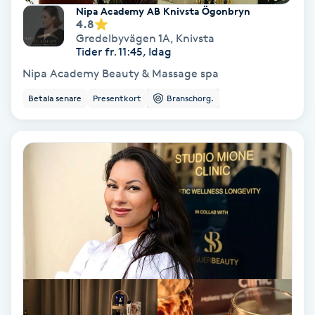
Extensions borttagning
Nipa Academy AB Knivsta Ögonbryn
4.8
Gredelbyvägen 1A
,
Knivsta
Eyeliner-tatuering
Tider fr. 11:45, Idag
F
Nipa Academy Beauty & Massage spa
Face framing
Betala senare
Presentkort
Branschorg.
Faceliftmassage
Fet hårbotten
Fettreducering
Fibromassage
Fillers