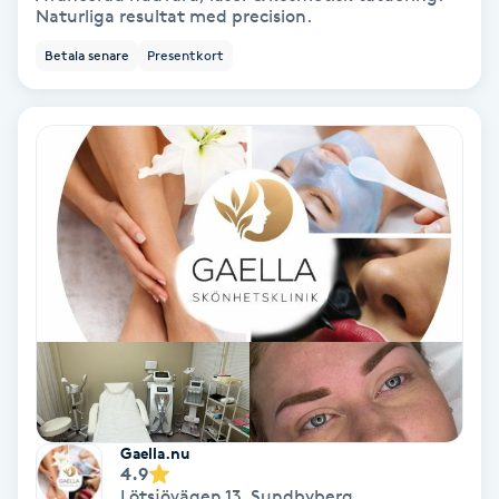
Naturliga resultat med precision.
PRP (Platelet Rich Plasma)
Betala senare
Presentkort
PRX-T33
Psoriasis
PT
R
Radiofrekvens
Rakning
Reflexologi
Gaella.nu
4.9
Lötsjövägen 13
,
Sundbyberg