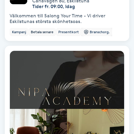
Carlavägen 80
,
Eskilstuna
Color correction
Tider fr. 09:00, Idag
Välkommen till Salong Your Time - Vi driver
Cryoterapi
Eskilstunas största skönhetsoas.
D
Kampanj
Betala senare
Presentkort
Branschorg.
Damklippning
Dermapen
Diamantslipning
E
Enzympeeling
Extensions