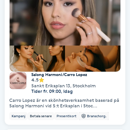
Hollywood Peel
Hot Stone Massage
Hot yoga
Hudföryngring
Huduppstramning
Salong Harmoni/Carro Lopez
4.5
Sankt Eriksplan 13
,
Stockholm
Hudvård
Tider fr. 09:00, Idag
Carro Lopez är en skönhetsverksamhet baserad på
Hyaluronsyra
Salong Harmoni vid S:t Eriksplan i Stoc...
Kampanj
Betala senare
Presentkort
Branschorg.
Hyperhidros