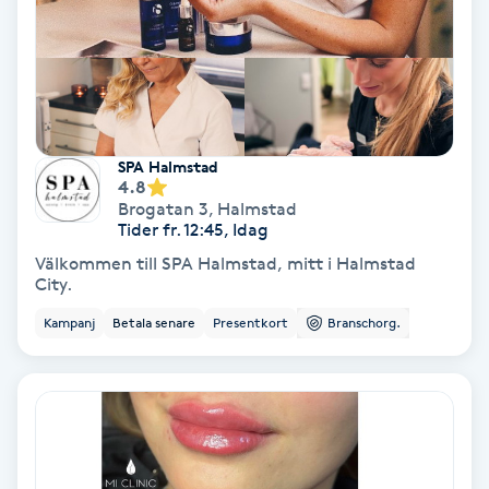
Färgning
Föning
G
SPA Halmstad
Gel naglar
4.8
Brogatan 3
,
Halmstad
Tider fr. 12:45, Idag
Gelenaglar
Välkommen till SPA Halmstad, mitt i Halmstad
City.
Gellack
Kampanj
Betala senare
Presentkort
Branschorg.
Gellack med förstärkning
Gravidmassage
Gravidyoga