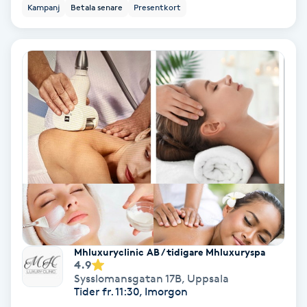
Kampanj
Betala senare
Presentkort
Keratinbehandling
Kinesiologi
Kinesisk medicin
Kiropraktik
Klangmassage
Klippning
Mhluxuryclinic AB / tidigare Mhluxuryspa
Klippning & Slingor
4.9
Sysslomansgatan 17B
,
Uppsala
Tider fr. 11:30, Imorgon
Klippning ungdom