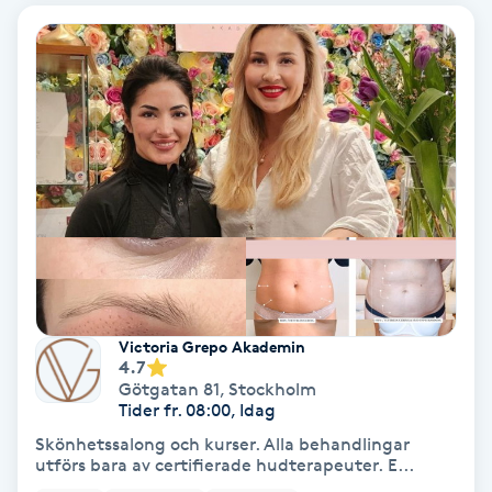
IPL
IPL hårborttagning
IR-massage
J
Japansk massage
K
K18
Victoria Grepo Akademin
4.7
Götgatan 81
,
Stockholm
Katun fransar
Tider fr. 08:00, Idag
Skönhetssalong och kurser. Alla behandlingar
utförs bara av certifierade hudterapeuter. E...
Kemisk peeling