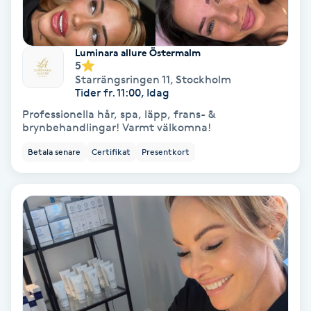
Medium
Luminara allure Östermalm
Megavolymfransar
5
Starrängsringen 11
,
Stockholm
Tider fr. 11:00, Idag
Melasma
Professionella hår, spa, läpp, frans- &
brynbehandlingar! Varmt välkomna!
Mesoterapi
Betala senare
Certifikat
Presentkort
MicroPen
Microshading
Mixfransar
N
Nagelförlängning