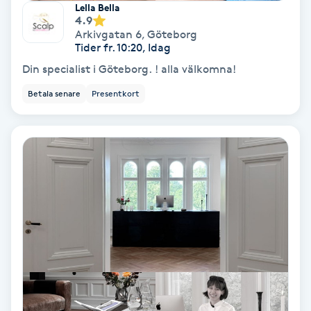
Lella Bella
4.9
Samtalsterapi
Arkivgatan 6
,
Göteborg
Tider fr. 10:20, Idag
Senioryoga
Din specialist i Göteborg. ! alla välkomna!
Betala senare
Presentkort
Shiatsu
Singelfransar
Sjukgymnastik
Skalpmassage
Skinbooster
Sklerosering