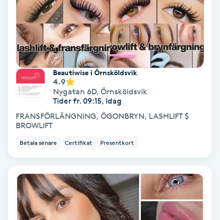
Svettbehandling
T
Tuina-massage
Beautiwise i Örnsköldsvik
4.9
Taktil massage
Nygatan 6D
,
Örnsköldsvik
Tider fr. 09:15, Idag
Tandblekning
FRANSFÖRLÄNGNING, ÖGONBRYN, LASHLIFT $
BROWLIFT
Tandläkare
Betala senare
Certifikat
Presentkort
Tatuering
Tatueringsborttagning