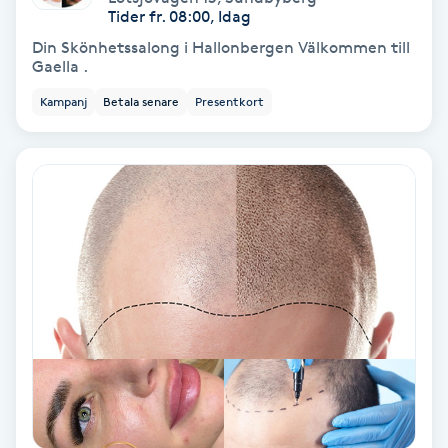
Regndroppsmassage
Tider fr. 08:00, Idag
Din Skönhetssalong i Hallonbergen Välkommen till
Gaella .
Reiki
Kampanj
Betala senare
Presentkort
Reikihealing
Reiki massage
Restorative Yoga
Rosacea
Rosenmetoden
Ryggmassage
S