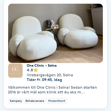
Hypnos
Hårborttagning
Hårbottenbehandling
Hårförlängning
Hårvård
One Clinic - Solna
4.8
Hälsa
Virebergsvägen 20
,
Solna
Tider fr. 09:45, Idag
Välkommen till One Clinic i Solna! Sedan starten
Hälsprickor
2016 är vårt mål som klinik att du ska m...
I
Kampanj
Betala senare
Presentkort
Idrottsmassage