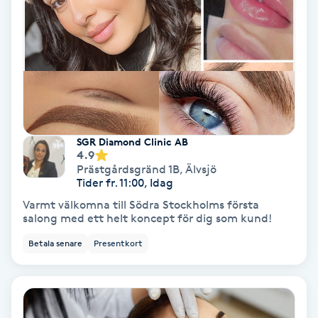
Terapi
Thaimassage
Toning
Torr hårbotten
SGR Diamond Clinic AB
4.9
Torrborstning
Prästgårdsgränd 1B
,
Älvsjö
Tider fr. 11:00, Idag
Triggerpunktsmassage
Varmt välkomna till Södra Stockholms första
salong med ett helt koncept för dig som kund!
Trådning
Betala senare
Presentkort
Träning