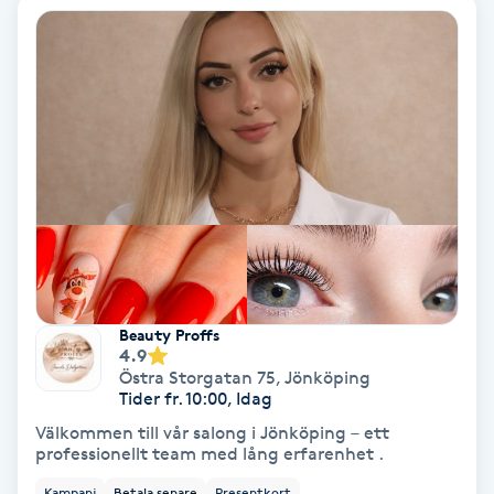
Volymfransar
Vårtor
Y
Yin Yoga
Yoga
Yoga Nidra
Beauty Proffs
4.9
Yogamassage
Östra Storgatan 75
,
Jönköping
Tider fr. 10:00, Idag
Z
Välkommen till vår salong i Jönköping – ett
professionellt team med lång erfarenhet .
Zonterapi
Kampanj
Betala senare
Presentkort