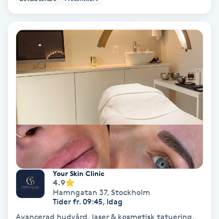
Personlig tränare
Picolaser
Piercing
Pigmentbehandling
Pigmentfläckar
Plastikkirurgi
Your Skin Clinic
4.9
Powder brows
Hamngatan 37
,
Stockholm
Tider fr. 09:45, Idag
Power Yoga
Avancerad hudvård, laser & kosmetisk tatuering.