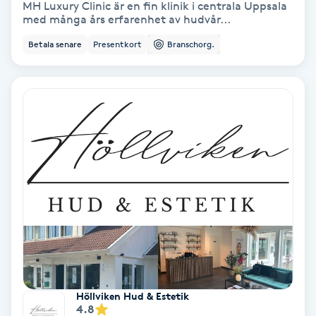
MH Luxury Clinic är en fin klinik i centrala Uppsala
med många års erfarenhet av hudvår...
Koppningsmassage
Betala senare
Presentkort
Branschorg.
Kosmetisk tatuering
Kostrådgivning
Kroppsinpackning
Kroppspeeling
Käkledsbehandling
Kärlbehandling
L
Höllviken Hud & Estetik
4.8