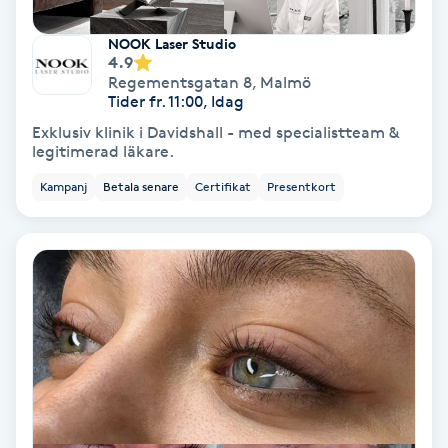
Skoinlägg
NOOK Laser Studio
4.9
Regementsgatan 8
,
Malmö
Skägg
Tider fr. 11:00, Idag
Exklusiv klinik i Davidshall - med specialistteam &
Skäggfärgning
legitimerad läkare.
Kampanj
Betala senare
Certifikat
Presentkort
Skäggklippning
Skäggtrimmning
Skönhet
Slingor
Sockring