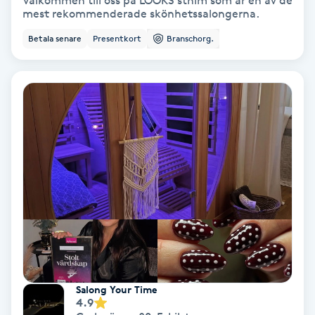
Välkommen till oss på LOOKS sthlm som är en av de
mest rekommenderade skönhetssalongerna.
Bottenfärg
Betala senare
Presentkort
Branschorg.
Brynformning
Brynfärgning
Brynplockning
Bröllopsuppsättning
C
Celluliter
Coachning
Salong Your Time
4.9