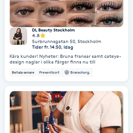
Fransförlängning Volym
Fransk manikyr
DL Beauty Stockholm
4.8
Fransrengöring
Surbrunnsgatan 50
,
Stockholm
Tider fr. 14:50, Idag
Kära kunder! Nyheter: Bruna fransar samt cateye-
Frekvensterapi
design naglar i olika färger finns nu till
Betala senare
Presentkort
Branschorg.
Friskvård
Friskvårdsmassage
Frisör
Funktionsanalys