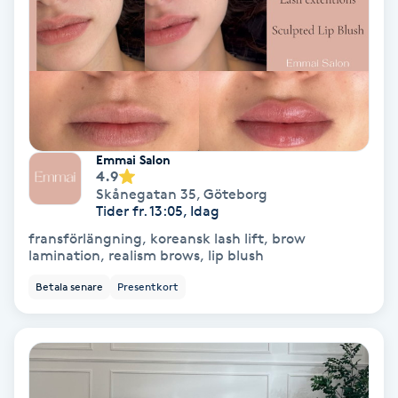
Nagelvård
Naglar borttagning
Naglar reparation
Emmai Salon
4.9
Skånegatan 35
,
Göteborg
Naprapati
Tider fr. 13:05, Idag
fransförlängning, koreansk lash lift, brow
Navelpiercing
lamination, realism brows, lip blush
Betala senare
Presentkort
NBE-massage
Ny frisyr
O