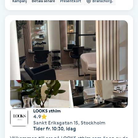
Kampanj
Betala senare
Presentkort
Branschorg.
Ansiktsbehandling djuprengörande
B
Babylights
Balayage
Bambumassage
Barber
Barnklippning
LOOKS sthlm
4.9
BIAB
Sankt Eriksgatan 15
,
Stockholm
Tider fr. 10:30, Idag
Blowout