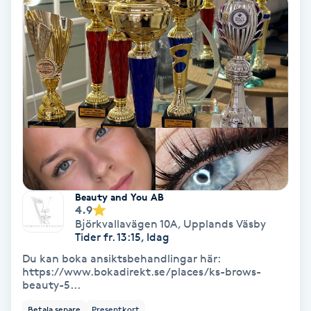
Osteopati
P
Paraffinbehandling
Pedikyr
Pensionärklippning
Permanent
Beauty and You AB
4.9
Björkvallavägen 10A
,
Upplands Väsby
Permanent hårborttagning
Tider fr. 13:15, Idag
Du kan boka ansiktsbehandlingar här:
Permanent ögonbrynsmakeup
https://www.bokadirekt.se/places/ks-brows-
beauty-5...
Personal shopper
Betala senare
Presentkort