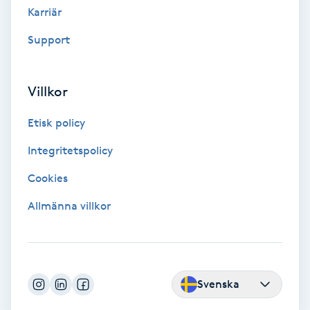
Karriär
LED-ljusterapi
Support
Liktornar
Villkor
LPG
Etisk policy
Integritetspolicy
LPG-behandling
Cookies
LPG-massage
Allmänna villkor
Luggklippning
Lymfmassage
Svenska
Läpptatuering