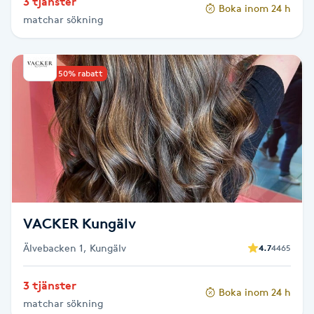
3 tjänster
Hårborttagning
Boka inom 24 h
matchar sökning
Hårbottenbehandling
Upp till 50% rabatt
Hårförlängning
Hårvård
Hälsa
Hälsprickor
VACKER Kungälv
I
Älvebacken 1, Kungälv
4.7
4465
Idrottsmassage
3 tjänster
Boka inom 24 h
IPL
matchar sökning