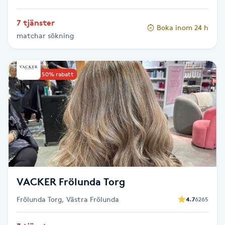
Hot Stone Massage
7 tjänster
Boka inom 24 h
Hot yoga
matchar sökning
Hudföryngring
Upp till 50% rabatt
Huduppstramning
Hudvård
Hyaluronsyra
Hyperhidros
VACKER Frölunda Torg
Frölunda Torg, Västra Frölunda
4.7
6265
Hypnos