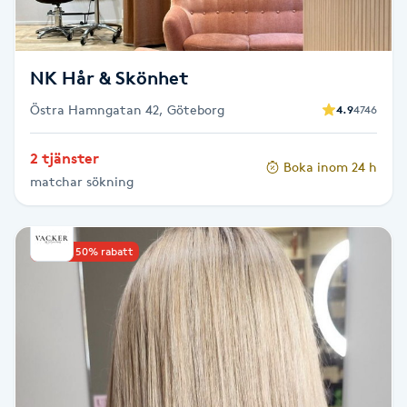
Fransk manikyr
Fransrengöring
NK Hår & Skönhet
Östra Hamngatan 42, Göteborg
4.9
4746
Frekvensterapi
2 tjänster
Boka inom 24 h
Friskvård
matchar sökning
Friskvårdsmassage
Upp till 50% rabatt
Frisör
Funktionsanalys
Färgning