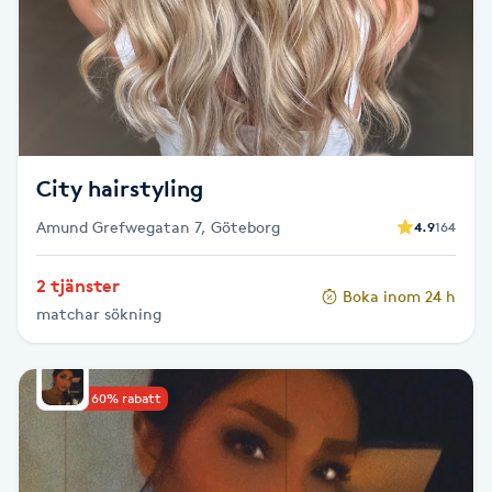
F
Face framing
Faceliftmassage
City hairstyling
Fet hårbotten
Amund Grefwegatan 7, Göteborg
4.9
164
Fettreducering
2 tjänster
Boka inom 24 h
matchar sökning
Fibromassage
Fillers
Upp till 60% rabatt
Fotmassage