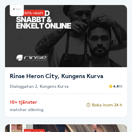
Brynformning
Upp till 80% rabatt
Brynfärgning
Brynplockning
Bröllopsuppsättning
C
Rinse Heron City, Kungens Kurva
Celluliter
Dialoggatan 2, Kungens Kurva
4.8
10
Coachning
10+ tjänster
Boka inom 24 h
matchar sökning
Color correction