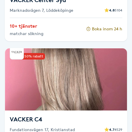
Marknadsvägen 7, Löddeköpinge
4.8
5104
Gua Sha-massage
H
10+ tjänster
Boka inom 24 h
matchar sökning
Hatha Yoga
Headspa
Upp till 50% rabatt
Healing
Herrklippning
HIFU
VACKER C4
Hollywood Peel
Fundationsvägen 17, Kristianstad
4.7
4529