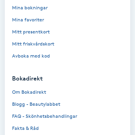
Mina bokningar
Kosmetisk tatuering
Mina favoriter
Kostrådgivning
Mitt presentkort
Kroppsinpackning
Mitt friskvårdskort
Avboka med kod
Kroppspeeling
Käkledsbehandling
Bokadirekt
Om Bokadirekt
Kärlbehandling
L
Blogg - Beautylabbet
FAQ - Skönhetsbehandlingar
Laserbehandling
Fakta & Råd
Lashlift Keratin