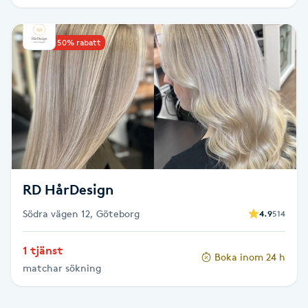
IPL hårborttagning
Upp till 50% rabatt
IR-massage
J
Japansk massage
K
K18
RD HårDesign
Katun fransar
Södra vägen 12, Göteborg
4.9
514
Kemisk peeling
1 tjänst
Boka inom 24 h
matchar sökning
Keratinbehandling