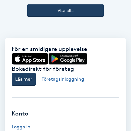
Kinesiologi
Visa alla
Kinesisk medicin
Kiropraktik
För en smidigare upplevelse
Klangmassage
Bokadirekt för företag
Klippning
Läs mer
Företagsinloggning
Klippning & Slingor
Klippning ungdom
Konto
Koppningsmassage
Logga in