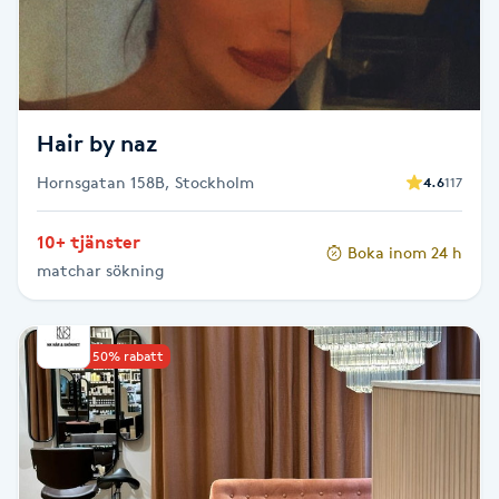
Fotsvamp
Fotvård
Hair by naz
Fransar
Hornsgatan 158B, Stockholm
4.6
117
Fransborttagning
10+ tjänster
Boka inom 24 h
Fransfärgning
matchar sökning
Fransförlängning
Upp till 50% rabatt
Fransförlängning Megavolym
Fransförlängning Volym