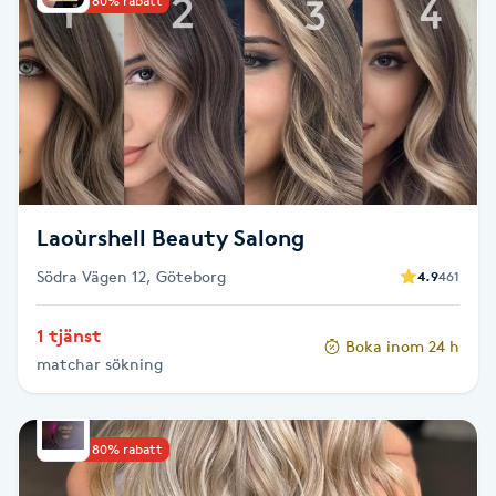
Upp till 80% rabatt
Cryoterapi
D
Damklippning
Dermapen
Diamantslipning
Laoùrshell Beauty Salong
E
Södra Vägen 12, Göteborg
4.9
461
Enzympeeling
1 tjänst
Boka inom 24 h
matchar sökning
Extensions
Extensions borttagning
Upp till 80% rabatt
Eyeliner-tatuering