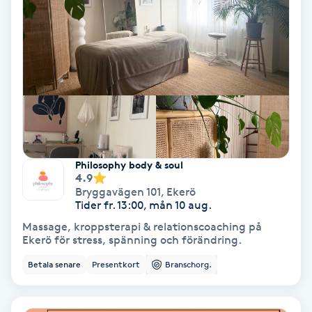
Hypnos
Hårborttagning
Hårbottenbehandling
Hårförlängning
Philosophy body & soul
Hårvård
4.9
Bryggavägen 101
,
Ekerö
Tider fr. 13:00, mån 10 aug.
Hälsa
Massage, kroppsterapi & relationscoaching på
Ekerö för stress, spänning och förändring.
Hälsprickor
Betala senare
Presentkort
Branschorg.
I
Idrottsmassage