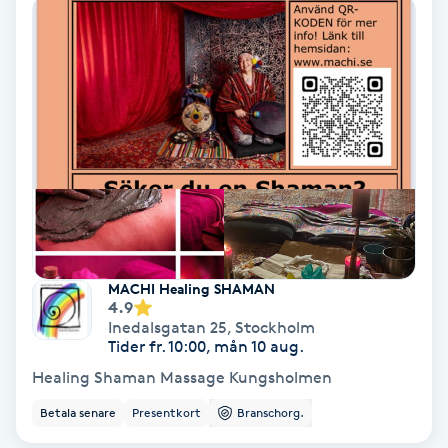
IPL
IPL hårborttagning
IR-massage
J
Japansk massage
K
MACHI Healing SHAMAN
4.9
K18
Inedalsgatan 25
,
Stockholm
Tider fr. 10:00, mån 10 aug.
Katun fransar
Healing Shaman Massage Kungsholmen
Betala senare
Presentkort
Branschorg.
Kemisk peeling