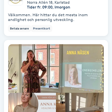
Extensions borttagning
Norra Allén 18
,
Karlstad
Tider fr. 09:00, Imorgon
Välkommen. Här hittar du det mesta inom
Eyeliner-tatuering
andlighet och personlig utveckling.
F
Betala senare
Presentkort
Face framing
Faceliftmassage
Fet hårbotten
Fettreducering
Fibromassage
Fillers