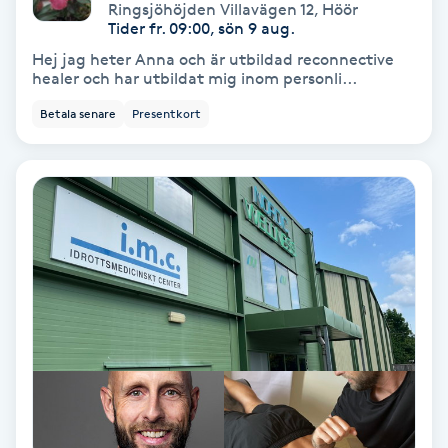
Ringsjöhöjden Villavägen 12
,
Höör
Tider fr. 09:00, sön 9 aug.
Skoinlägg
Hej jag heter Anna och är utbildad reconnective
healer och har utbildat mig inom personli...
Skägg
Betala senare
Presentkort
Skäggfärgning
Skäggklippning
Skäggtrimmning
Skönhet
Slingor
Sockring