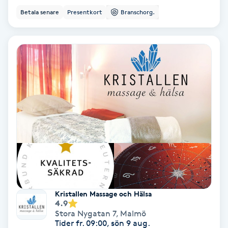
Laserbehandling
Betala senare
Presentkort
Branschorg.
Lashlift Keratin
LED-ljusterapi
Liktornar
LPG
LPG-behandling
LPG-massage
Kristallen Massage och Hälsa
Luggklippning
4.9
Stora Nygatan 7
,
Malmö
Tider fr. 09:00, sön 9 aug.