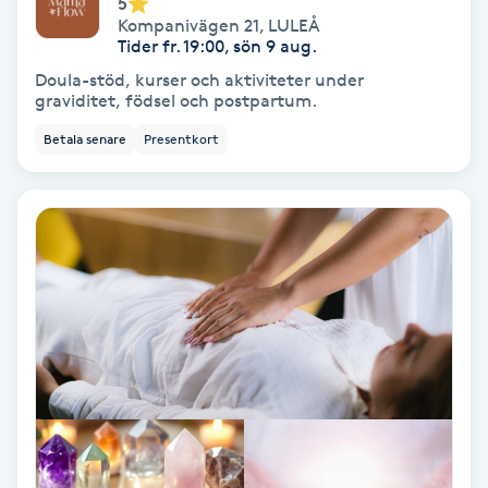
5
Kompanivägen 21
,
LULEÅ
Medium
Tider fr. 19:00, sön 9 aug.
Doula-stöd, kurser och aktiviteter under
Megavolymfransar
graviditet, födsel och postpartum.
Betala senare
Presentkort
Melasma
Mesoterapi
MicroPen
Microshading
Mixfransar
N
Nagelförlängning