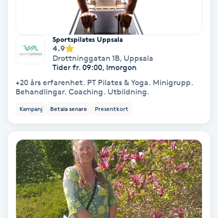
Färgning
Sportspilates Uppsala
Föning
4.9
G
Drottninggatan 1B
,
Uppsala
Tider fr. 09:00, Imorgon
Gel naglar
+20 års erfarenhet. PT Pilates & Yoga. Minigrupp.
Behandlingar. Coaching. Utbildning.
Gelenaglar
Kampanj
Betala senare
Presentkort
Gellack
Gellack med förstärkning
Gravidmassage
Gravidyoga