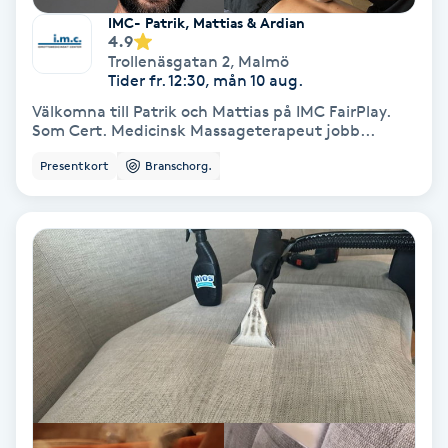
IMC- Patrik, Mattias & Ardian
Spa
4.9
Trollenäsgatan 2
,
Malmö
Tider fr. 12:30, mån 10 aug.
Spa manikyr & pedikyr
Välkomna till Patrik och Mattias på IMC FairPlay.
Som Cert. Medicinsk Massageterapeut jobb...
Spa-manikyr
Presentkort
Branschorg.
Spa-pedikyr
Spraytan
Stylist
Sugaring
Svensk massage