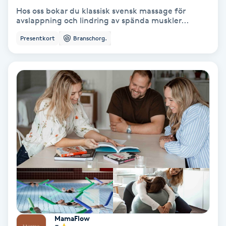
Lymfmassage
Hos oss bokar du klassisk svensk massage för
avslappning och lindring av spända muskler...
Läpptatuering
Presentkort
Branschorg.
M
Makeup
Manikyr & Pedikyr
Massage
Medial vägledning
Medicinsk massage
Meditation
MamaFlow