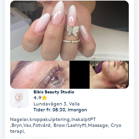
PRP (Platelet Rich Plasma)
PRX-T33
Psoriasis
PT
R
Radiofrekvens
Bibis Beauty Studio
4.9
Lundavägen 3
,
Valla
Rakning
Tider fr. 08:30, Imorgon
Nagelar,kroppskulptering,InskalptPT
,Bryn,Vax,Fotvård, Brow/Lashlyft,Massage, Cryo
Reflexologi
terapi,