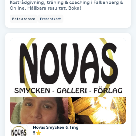
Kostrådgivning, träning & coaching i Falkenberg &
Color correction
Online. Hållbara resultat. Boka!
Betala senare
Presentkort
Cryoterapi
D
Damklippning
Dermapen
Diamantslipning
E
Enzympeeling
Extensions
Novas Smycken & Ting
5