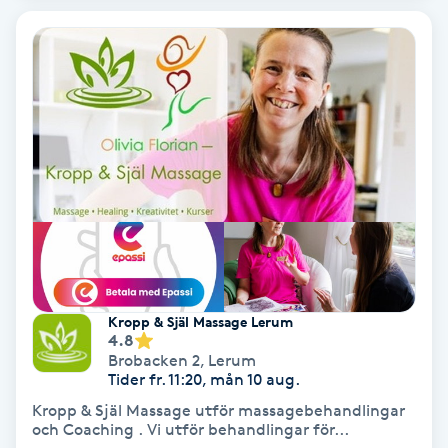
Keratinbehandling
Kinesiologi
Kinesisk medicin
Kiropraktik
Klangmassage
Klippning
Kropp & Själ Massage Lerum
4.8
Brobacken 2
,
Lerum
Klippning & Slingor
Tider fr. 11:20, mån 10 aug.
Kropp & Själ Massage utför massagebehandlingar
Klippning ungdom
och Coaching . Vi utför behandlingar för...