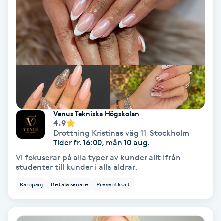
Volymfransar
Vårtor
Y
Yin Yoga
Yoga
Venus Tekniska Högskolan
4.9
Drottning Kristinas väg 11
,
Stockholm
Yoga Nidra
Tider fr. 16:00, mån 10 aug.
Vi fokuserar på alla typer av kunder allt ifrån
Yogamassage
studenter till kunder i alla åldrar.
Z
Kampanj
Betala senare
Presentkort
Zonterapi