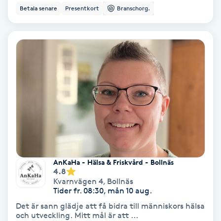
Betala senare
Presentkort
Branschorg.
Koppningsmassage
Kosmetisk tatuering
Kostrådgivning
Kroppsinpackning
Kroppspeeling
Käkledsbehandling
AnKaHa - Hälsa & Friskvård - Bollnäs
4.8
Kvarnvägen 4
,
Bollnäs
Kärlbehandling
Tider fr. 08:30, mån 10 aug.
L
Det är sann glädje att få bidra till människors hälsa
och utveckling. Mitt mål är att ...