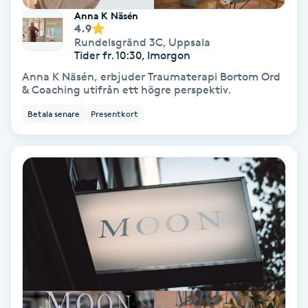
Anna K Näsén
Fotmassage
4.9
Rundelsgränd 3C
,
Uppsala
Tider fr. 10:30, Imorgon
Fotsvamp
Anna K Näsén, erbjuder Traumaterapi Bortom Ord
& Coaching utifrån ett högre perspektiv.
Fotvård
Betala senare
Presentkort
Fransar
Fransborttagning
Fransfärgning
Fransförlängning
Fransförlängning Megavolym