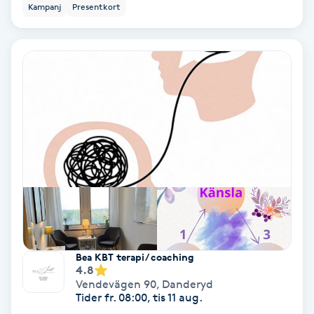
Kampanj
Presentkort
Regndroppsmassage
Reiki
Reikihealing
Reiki massage
Restorative Yoga
Rosacea
Rosenmetoden
Bea KBT terapi/ coaching
4.8
Ryggmassage
Vendevägen 90
,
Danderyd
Tider fr. 08:00, tis 11 aug.
S