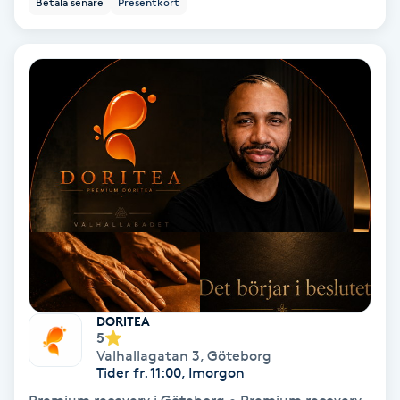
Betala senare
Presentkort
Ansiktsbehandling djuprengörande
B
Babylights
Balayage
Bambumassage
Barber
Barnklippning
DORITEA
5
BIAB
Valhallagatan 3
,
Göteborg
Tider fr. 11:00, Imorgon
Blowout