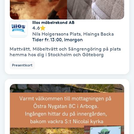
Svettbehandling
T
Illos möbelrekond AB
4.6
Nils Holgerssons Plats
,
Hisings Backa
Tuina-massage
Tider fr. 13:00, Imorgon
Mattvätt, Möbeltvätt och Sängrengöring på plats
Taktil massage
hemma hos dig i Stockholm och Göteborg
Presentkort
Tandblekning
Tandläkare
Tatuering
Tatueringsborttagning