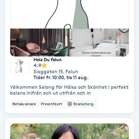
Osteopati
P
Paraffinbehandling
Pedikyr
Hela Du Falun
4.9
Pensionärklippning
Slaggatan 15
,
Falun
Tider fr. 10:00, tis 11 aug.
Permanent
Välkommen Salong för Hälsa och Skönhet i perfekt
balans inifrån och ut utifrån och in
Permanent hårborttagning
Betala senare
Presentkort
Branschorg.
Permanent ögonbrynsmakeup
Personal shopper