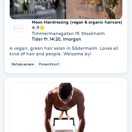
Fransförlängning Volym
Moon Hairdressing (vegan & organic haircare)
Fransk manikyr
4.9
Timmermansgatan 19
,
Stockholm
Tider fr. 14:20, Imorgon
Fransrengöring
A vegan, green hair salon in Södermalm. Loves all
kind of hair and people. Welcome by!
Frekvensterapi
Betala senare
Presentkort
Friskvård
Friskvårdsmassage
Frisör
Funktionsanalys