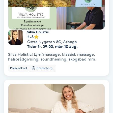
Terapi
Thaimassage
Toning
Silva Holistic
4.8
Östra Nygatan 8C
,
Arboga
Torr hårbotten
Tider fr. 09:00, mån 10 aug.
Silva Holistic! Lymfmassage, klassisk massage,
Torrborstning
hälsorådgivning, soundhealing, skogsbad mm.
Presentkort
Branschorg.
Triggerpunktsmassage
Trådning
Träning