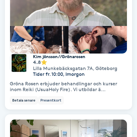
Hollywood Peel
Hot Stone Massage
Hot yoga
Kim jönsson//Grönarosen
Hudföryngring
4.8
Lilla Munkebäcksgatan 7A
,
Göteborg
Tider fr. 10:00, Imorgon
Huduppstramning
Gröna Rosen erbjuder behandlingar och kurser
inom Reiki (UsuaHoly Fire). Vi utbildar ä...
Hudvård
Betala senare
Presentkort
Hyaluronsyra
Hyperhidros