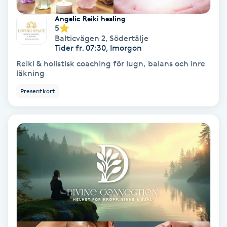
Angelic Reiki healing
Nagelförlängning akryl
5
Balticvägen 2
,
Södertälje
Tider fr. 07:30, Imorgon
Nagelförlängning gelé
Reiki & holistisk coaching för lugn, balans och inre
läkning
Nagelförlängning glasfiber
Presentkort
Nagelförlängning silke
Nagelförstärkning
Nagelklippning
Nagelsvamp
Nageltrång