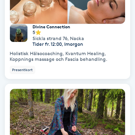
Nagelvård
Divine Connection
5
Naglar borttagning
Sickla strand 76
,
Nacka
Tider fr. 12:00, Imorgon
Naglar reparation
Holistisk Hälsocoaching, Kvantum Healing,
Koppnings massage och Fascia behandling.
Naprapati
Presentkort
Navelpiercing
NBE-massage
Ny frisyr
O