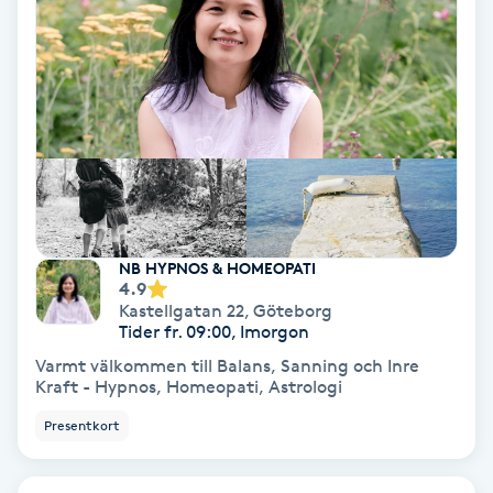
Personlig tränare
Picolaser
Piercing
Pigmentbehandling
NB HYPNOS & HOMEOPATI
4.9
Pigmentfläckar
Kastellgatan 22
,
Göteborg
Tider fr. 09:00, Imorgon
Plastikkirurgi
Varmt välkommen till Balans, Sanning och Inre
Kraft - Hypnos, Homeopati, Astrologi
Powder brows
Presentkort
Power Yoga