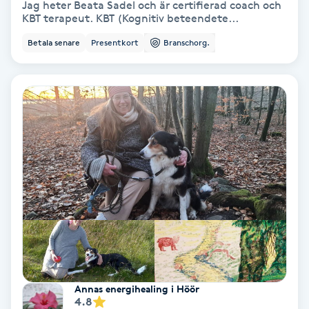
Jag heter Beata Sadel och är certifierad coach och
KBT terapeut. KBT (Kognitiv beteendete...
Samtalsterapi
Betala senare
Presentkort
Branschorg.
Senioryoga
Shiatsu
Singelfransar
Sjukgymnastik
Skalpmassage
Skinbooster
Annas energihealing i Höör
Sklerosering
4.8