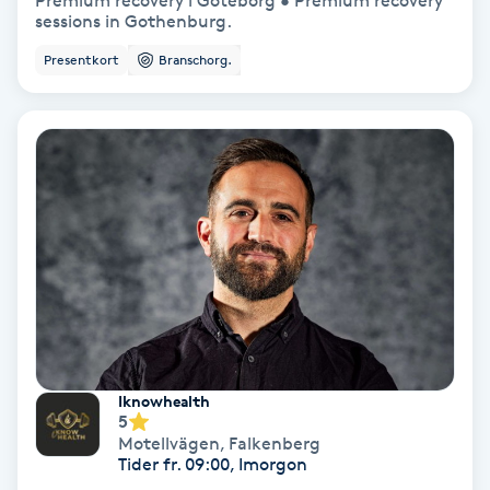
Premium recovery i Göteborg • Premium recovery
sessions in Gothenburg.
Bottenfärg
Presentkort
Branschorg.
Brynformning
Brynfärgning
Brynplockning
Bröllopsuppsättning
C
Celluliter
Iknowhealth
5
Coachning
Motellvägen
,
Falkenberg
Tider fr. 09:00, Imorgon