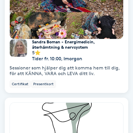
Olaplex
Olaplexbehandling
Ombre
Sandra Boman - Energimedicin,
återhämtning & nervsystem
5
Ombre brows
Tider fr. 10:00, Imorgon
Sessioner som hjälper dig att komma hem till dig,
Ombre naglar
för att KÄNNA, VARA och LEVA ditt liv.
Certifikat
Presentkort
Optiker
Ortobionomi
Ortopedi