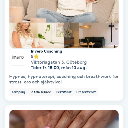
Tvätt & Fön
V
Vaccination
Vampyrbehandling
Invero Coaching
Vaxning
5
Viktoriagatan 3
,
Göteborg
Tider fr. 18:00, mån 10 aug.
Vaxning brasiliansk
Hypnos, hypnoterapi, coaching och breathwork för
stress, oro och självtvivel
Veterinär
Kampanj
Betala senare
Certifikat
Presentkort
Vibrationsmassage
Vinyasa Yoga