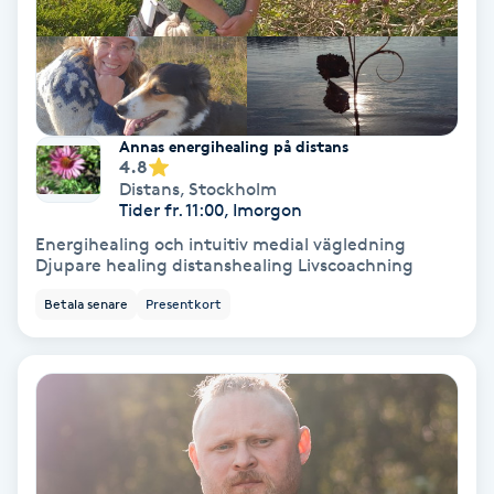
Gruppträning
Gua Sha-massage
Annas energihealing på distans
H
4.8
Distans
,
Stockholm
Hatha Yoga
Tider fr. 11:00, Imorgon
Energihealing och intuitiv medial vägledning
Djupare healing distanshealing Livscoachning
Headspa
Betala senare
Presentkort
Healing
Herrklippning
HIFU