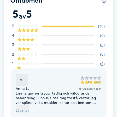
Omdömen
Brynformning
5
5
av
Brynfärgning
5
(
30
)
4
(
0
)
Brynplockning
3
(
0
)
Bröllopsuppsättning
2
(
0
)
C
1
(
0
)
Celluliter
AL
till
Emma
Anna L.
Coachning
för 22 dagar sedan
Emma gav en trygg, tydlig och välgörande
behandling. Hon hjälpte mig förstå varför jag
var spänd, vilka muskler, senor och ben som
Color correction
påverkas och hur jag kan förebygga skador. Ett
Läs mer
fint bemötande och i en fin lokal - återkommer
gärna snart!