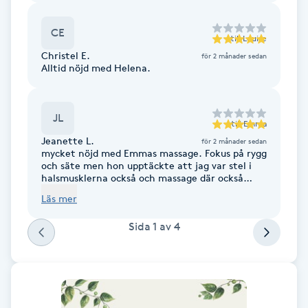
Cryoterapi
D
CE
till
Louise
Christel E.
för 2 månader sedan
Damklippning
Alltid nöjd med Helena.
Dermapen
JL
till
Emma
Diamantslipning
Jeanette L.
för 2 månader sedan
mycket nöjd med Emmas massage. Fokus på rygg
E
och säte men hon upptäckte att jag var stel i
halsmusklerna också och massage där också
Enzympeeling
gjorde mycket gott.
Läs mer
Sida
1
av
4
Extensions
Extensions borttagning
Eyeliner-tatuering