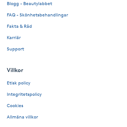
Hårborttagning
Blogg - Beautylabbet
FAQ - Skönhetsbehandlingar
Hårbottenbehandling
Fakta & Råd
Hårförlängning
Karriär
Support
Hårvård
Hälsa
Villkor
Hälsprickor
Etisk policy
I
Integritetspolicy
Idrottsmassage
Cookies
Allmäna villkor
IPL