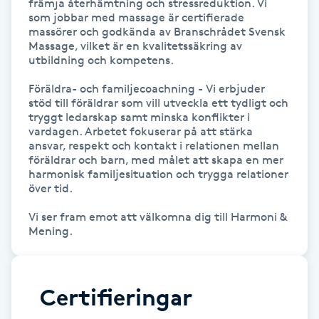
främja återhämtning och stressreduktion. Vi 
Föning
som jobbar med massage är certifierade 
massörer och godkända av Branschrådet Svensk 
G
Massage, vilket är en kvalitetssäkring av 
utbildning och kompetens.

Gel naglar
Föräldra- och familjecoachning - Vi erbjuder 
stöd till föräldrar som vill utveckla ett tydligt och 
Gelenaglar
tryggt ledarskap samt minska konflikter i 
vardagen. Arbetet fokuserar på att stärka 
ansvar, respekt och kontakt i relationen mellan 
Gellack
föräldrar och barn, med målet att skapa en mer 
harmonisk familjesituation och trygga relationer 
över tid.

Gellack med förstärkning
Vi ser fram emot att välkomna dig till Harmoni & 
Gravidmassage
Mening.
Gravidyoga
Certifieringar
Gruppträning