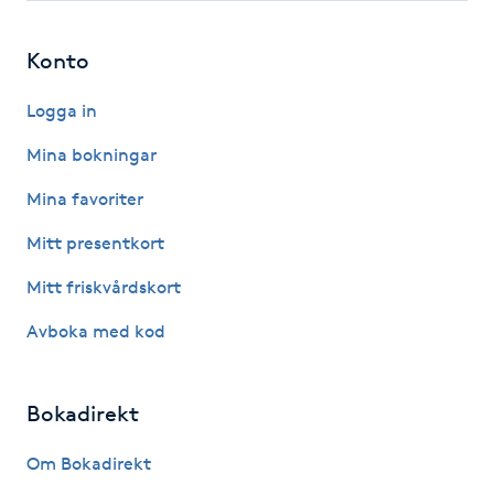
Hot Stone Massage
Konto
Hot yoga
Logga in
Hudföryngring
Mina bokningar
Huduppstramning
Mina favoriter
Mitt presentkort
Hudvård
Mitt friskvårdskort
Hyaluronsyra
Avboka med kod
Hyperhidros
Bokadirekt
Hypnos
Om Bokadirekt