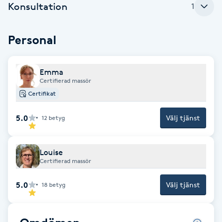
Konsultation
1
Babylights
Personal
Balayage
Emma
Bambumassage
Certifierad massör
Certifikat
Barber
5.0
Välj tjänst
12
betyg
Barnklippning
Louise
BIAB
Certifierad massör
Blowout
5.0
Välj tjänst
18
betyg
Bottenfärg