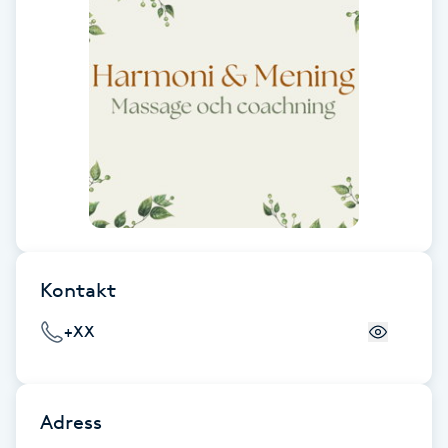
F
Face framing
Faceliftmassage
Fet hårbotten
Fettreducering
Kontakt
Fibromassage
+XX
Fillers
Fotmassage
Adress