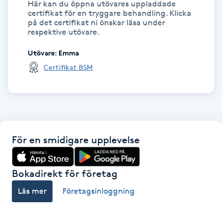
Här kan du öppna utövares uppladdade
certifikat för en tryggare behandling. Klicka
Gua Sha-massage
på det certifikat ni önskar läsa under
respektive utövare.
H
Utövare
:
Emma
Hatha Yoga
Certifikat BSM
Headspa
Healing
För en smidigare upplevelse
Herrklippning
Bokadirekt för företag
HIFU
Läs mer
Företagsinloggning
Hollywood Peel