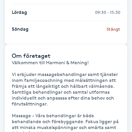
Fransk manikyr
Lördag
09:30 - 15:30
Fransrengöring
Söndag
Stängt
Frekvensterapi
Om företaget
Friskvård
Välkommen till Harmoni & Mening!

Friskvårdsmassage
Vi erbjuder massagebehandlingar samt tjänster 
inom familjecoachning med målsättningen att 
främja ett långsiktigt och hållbart välmående. 
Frisör
Samtliga behandlingar och samtal utformas 
individuellt och anpassas efter dina behov och 
förutsättningar. 

Funktionsanalys
Massage - Våra behandlingar är både 
Färgning
behandlande och förebyggande. Fokus ligger på 
att minska muskelspänningar och smärta samt 