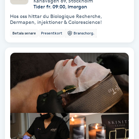
Karlavägen 69
,
Stockholm
Color correction
Tider fr. 09:00, Imorgon
Hos oss hittar du Biologique Recherche,
Cryoterapi
Dermapen, injektioner & Colorescience!
D
Betala senare
Presentkort
Branschorg.
Damklippning
Dermapen
Diamantslipning
E
Enzympeeling
Extensions