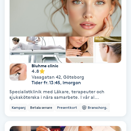
Tvätt & Fön
V
Vaccination
Vampyrbehandling
Vaxning
Bluhme clinic
4.8
Vaxning brasiliansk
Vasagatan 42
,
Göteborg
Tider fr. 13:45, Imorgon
Veterinär
Specialistklinik med Läkare, terapeuter och
sjuksköterska i nära samarbete. I vår al...
Vibrationsmassage
Kampanj
Betala senare
Presentkort
Branschorg.
Vinyasa Yoga