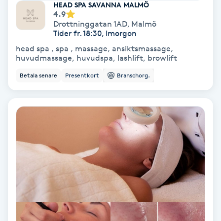
Laserbehandling
HEAD SPA SAVANNA MALMÖ
4.9
Drottninggatan 1AD
,
Malmö
Lashlift Keratin
Tider fr. 18:30, Imorgon
head spa , spa , massage, ansiktsmassage,
LED-ljusterapi
huvudmassage, huvudspa, lashlift, browlift
Betala senare
Presentkort
Branschorg.
Liktornar
LPG
LPG-behandling
LPG-massage
Luggklippning