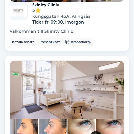
Extensions borttagning
Skinity Clinic
5
Kungsgatan 43A
,
Alingsås
Eyeliner-tatuering
Tider fr. 09:00, Imorgon
F
Välkommen till Skinity Clinic
Face framing
Betala senare
Presentkort
Branschorg.
Faceliftmassage
Fet hårbotten
Fettreducering
Fibromassage
Fillers