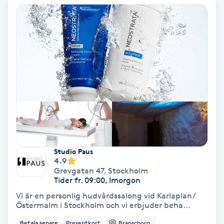
Osteopati
P
Paraffinbehandling
Pedikyr
Pensionärklippning
Permanent
Studio Paus
4.9
Permanent hårborttagning
Grevgatan 47
,
Stockholm
Tider fr. 09:00, Imorgon
Permanent ögonbrynsmakeup
Vi är en personlig hudvårdssalong vid Karlaplan/
Östermalm i Stockholm och vi erbjuder beha...
Personal shopper
Betala senare
Presentkort
Branschorg.