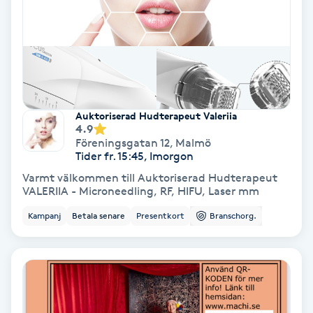
Nagelförlängning akryl
Nagelförlängning gelé
Nagelförlängning glasfiber
Auktoriserad Hudterapeut Valeriia
4.9
Föreningsgatan 12
,
Malmö
Nagelförlängning silke
Tider fr. 15:45, Imorgon
Varmt välkommen till Auktoriserad Hudterapeut
VALERIIA - Microneedling, RF, HIFU, Laser mm
Nagelförstärkning
Kampanj
Betala senare
Presentkort
Branschorg.
Nagelklippning
Nagelsvamp
Nageltrång