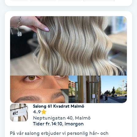
Hypnos
Hårborttagning
Hårbottenbehandling
Hårförlängning
Hårvård
Hälsa
Salong 61 Kvadrat Malmö
Hälsprickor
4.9
Neptunigatan 40
,
Malmö
I
Tider fr. 14:10, Imorgon
Idrottsmassage
På vår salong erbjuder vi personlig hår- och