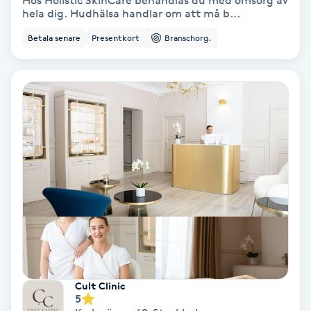
Hos Holistic SkinCare behandlas du med omsorg av
hela dig. Hudhälsa handlar om att må b...
Bottenfärg
Betala senare
Presentkort
Branschorg.
Brynformning
Brynfärgning
Brynplockning
Bröllopsuppsättning
C
Celluliter
Coachning
Cult Clinic
5