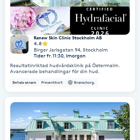
Svettbehandling
T
Tuina-massage
Renew Skin Clinic Stockholm AB
4.8
Birger Jarlsgatan 94
,
Stockholm
Taktil massage
Tider fr. 11:30, Imorgon
Resultatinriktad hudvårdsklinik på Östermalm.
Tandblekning
Avancerade behandlingar för din hud.
Betala senare
Presentkort
Branschorg.
Tandläkare
Tatuering
Tatueringsborttagning