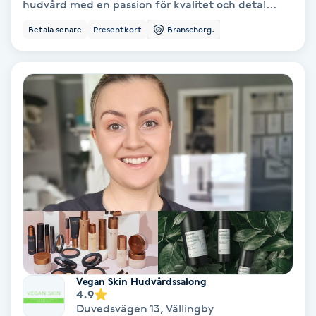
hudvård med en passion för kvalitet och detal...
IPL
Betala senare
Presentkort
Branschorg.
IPL hårborttagning
IR-massage
J
Japansk massage
K
K18
Katun fransar
Vegan Skin Hudvårdssalong
4.9
Kemisk peeling
Duvedsvägen 13
,
Vällingby