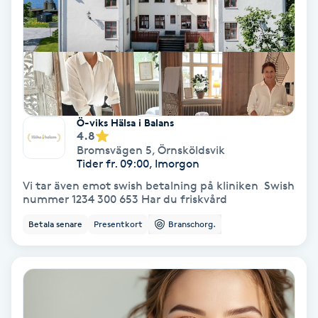
Terapi
Thaimassage
Toning
Torr hårbotten
Ö-viks Hälsa i Balans
4.8
Bromsvägen 5
,
Örnsköldsvik
Torrborstning
Tider fr. 09:00, Imorgon
Vi tar även emot swish betalning på kliniken Swish
nummer 1234 300 653 Har du friskvård
Triggerpunktsmassage
Betala senare
Presentkort
Branschorg.
Trådning
Träning