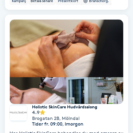
Kampanj
Betala senare
Presentkort
Branschorg.
Ansiktsbehandling djuprengörande
B
Babylights
Balayage
Bambumassage
Barber
Barnklippning
Holistic SkinCare Hudvårdsalong
4.9
BIAB
Brogatan 2B
,
Mölndal
Tider fr. 09:00, Imorgon
Blowout