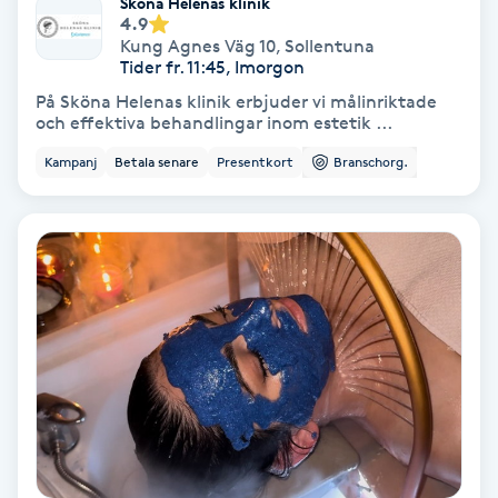
Sköna Helenas klinik
4.9
Koppningsmassage
Kung Agnes Väg 10
,
Sollentuna
Tider fr. 11:45, Imorgon
Kosmetisk tatuering
På Sköna Helenas klinik erbjuder vi målinriktade
och effektiva behandlingar inom estetik ...
Kostrådgivning
Kampanj
Betala senare
Presentkort
Branschorg.
Kroppsinpackning
Kroppspeeling
Käkledsbehandling
Kärlbehandling
L