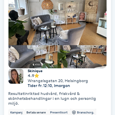
Hollywood Peel
Hot Stone Massage
Hot yoga
Hudföryngring
Huduppstramning
Skinique
4.9
Hudvård
Wrangelsgatan 20
,
Helsingborg
Tider fr. 12:10, Imorgon
Hyaluronsyra
Resultatinriktad hudvård, friskvård &
skönhetsbehandlingar i en lugn och personlig
miljö.
Hyperhidros
Kampanj
Betala senare
Presentkort
Branschorg.