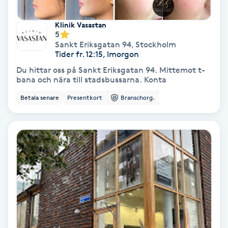
Fotmassage
Klinik Vasastan
5
Fotsvamp
Sankt Eriksgatan 94
,
Stockholm
Tider fr. 12:15, Imorgon
Du hittar oss på Sankt Eriksgatan 94. Mittemot t-
Fotvård
bana och nära till stadsbussarna. Konta
Betala senare
Presentkort
Branschorg.
Fransar
Fransborttagning
Fransfärgning
Fransförlängning
Fransförlängning Megavolym