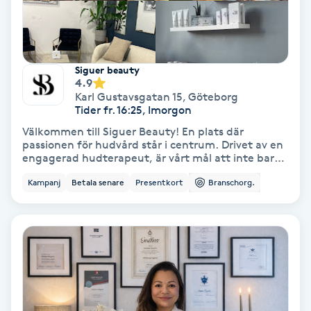
Fransförlängning Volym
Fransk manikyr
Siguer beauty
4.9
Fransrengöring
Karl Gustavsgatan 15
,
Göteborg
Tider fr. 16:25, Imorgon
Välkommen till Siguer Beauty! En plats där
Frekvensterapi
passionen för hudvård står i centrum. Drivet av en
engagerad hudterapeut, är vårt mål att inte bara
ta hand om din hud, utan att också dela den
Friskvård
Kampanj
Betala senare
Presentkort
Branschorg.
kunskap och kärlek som finns för yrket. Med varje
behandling skräddarsyr vi en upplevelse som lyfter
fram din naturliga skönhet och stärker ditt
Friskvårdsmassage
självförtroende. Här möts du av expertis, omtanke
och en genuin passion för att skapa långvariga
resultat och en hud som mår bra inifrån och ut. Låt
Frisör
oss ta hand om dig, för din hud förtjänar det
bästa!
Funktionsanalys