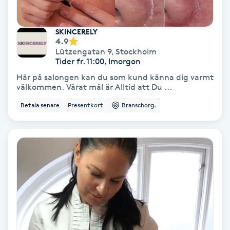
Lymfmassage
Läpptatuering
SKINCERELY
4.9
M
Lützengatan 9
,
Stockholm
Tider fr. 11:00, Imorgon
Makeup
Här på salongen kan du som kund känna dig varmt
välkommen. Vårat mål är Alltid att Du ...
Manikyr & Pedikyr
Betala senare
Presentkort
Branschorg.
Massage
Medial vägledning
Medicinsk massage
Meditation