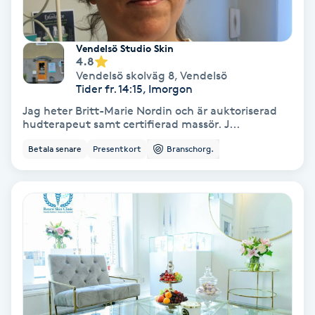
Spa
Vendelsö Studio Skin
4.8
Spa manikyr & pedikyr
Vendelsö skolväg 8
,
Vendelsö
Tider fr. 14:15, Imorgon
Spa-manikyr
Jag heter Britt-Marie Nordin och är auktoriserad
hudterapeut samt certifierad massör. J...
Spa-pedikyr
Betala senare
Presentkort
Branschorg.
Spraytan
Stylist
Sugaring
Svensk massage