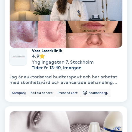
Färgning
Föning
G
Gel naglar
Vasa Laserklinik
4.9
Ynglingagatan 7
,
Stockholm
Gelenaglar
Tider fr. 13:40, Imorgon
Jag är auktoriserad hudterapeut och har arbetat
Gellack
med skönhetsvård och avancerade behandling...
Kampanj
Betala senare
Presentkort
Branschorg.
Gellack med förstärkning
Gravidmassage
Gravidyoga