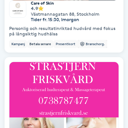
Care of Skin
4.9
Samtalsterapi
Västmannagatan 88
,
Stockholm
Tider fr. 15:30, Imorgon
Senioryoga
Personlig och resultatinriktad hudvård med fokus
på långsiktig hudhälsa
Shiatsu
Kampanj
Betala senare
Presentkort
Branschorg.
Singelfransar
Sjukgymnastik
Skalpmassage
Skinbooster
Sklerosering