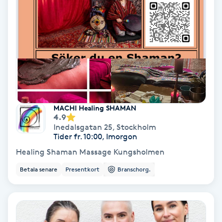
Nagelvård
Naglar borttagning
Naglar reparation
MACHI Healing SHAMAN
Naprapati
4.9
Inedalsgatan 25
,
Stockholm
Tider fr. 10:00, Imorgon
Navelpiercing
Healing Shaman Massage Kungsholmen
NBE-massage
Betala senare
Presentkort
Branschorg.
Ny frisyr
O