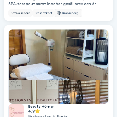
SPA-terapeut samt innehar gesällbrev och är ...
PRP (Platelet Rich Plasma)
Betala senare
Presentkort
Branschorg.
PRX-T33
Psoriasis
PT
R
Radiofrekvens
Rakning
Reflexologi
Beauty Hörnan
4.9
Brahegatan 5
,
Borås