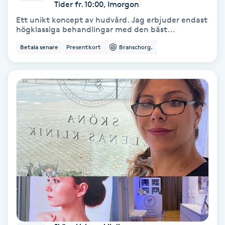
Tider fr. 10:00, Imorgon
Keratinbehandling
Ett unikt koncept av hudvård. Jag erbjuder endast
högklassiga behandlingar med den bäst...
Kinesiologi
Betala senare
Presentkort
Branschorg.
Kinesisk medicin
Kiropraktik
Klangmassage
Klippning
Klippning & Slingor
Klippning ungdom