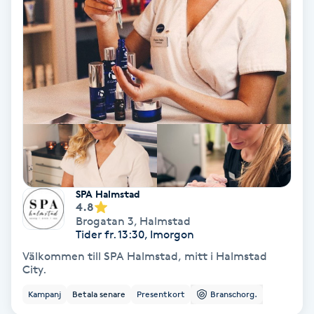
Volymfransar
Vårtor
Y
Yin Yoga
Yoga
Yoga Nidra
SPA Halmstad
4.8
Brogatan 3
,
Halmstad
Yogamassage
Tider fr. 13:30, Imorgon
Z
Välkommen till SPA Halmstad, mitt i Halmstad
City.
Zonterapi
Kampanj
Betala senare
Presentkort
Branschorg.