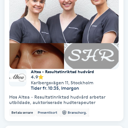
Olaplex
Olaplexbehandling
Ombre
Ombre brows
Ombre naglar
Altea - Resultatinriktad hudvård
4.9
Karlbergsvägen 11
,
Stockholm
Optiker
Tider fr. 10:35, Imorgon
Hos Altea – Resultatinriktad hudvård arbetar
Ortobionomi
utbildade, auktoriserade hudterapeuter
Betala senare
Presentkort
Branschorg.
Ortopedi