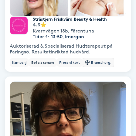
Skoinlägg
Stråstjern Friskvård Beauty & Health
4.9
Skägg
Kvarnvägen 18b
,
Färentuna
Tider fr. 13:50, Imorgon
Skäggfärgning
Auktoriserad & Specialiserad Hudterapeut på
Färingsö. Resultatinriktad hudvård.
Skäggklippning
Kampanj
Betala senare
Presentkort
Branschorg.
Skäggtrimmning
Skönhet
Slingor
Sockring