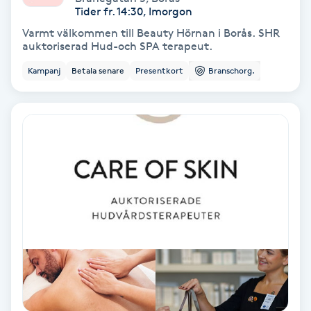
Regndroppsmassage
Tider fr. 14:30, Imorgon
Varmt välkommen till Beauty Hörnan i Borås. SHR
auktoriserad Hud-och SPA terapeut.
Reiki
Kampanj
Betala senare
Presentkort
Branschorg.
Reikihealing
Reiki massage
Restorative Yoga
Rosacea
Rosenmetoden
Ryggmassage
S