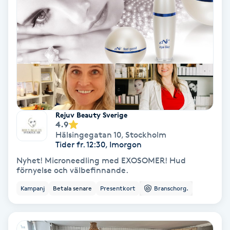
Gruppträning
Gua Sha-massage
H
Hatha Yoga
Rejuv Beauty Sverige
4.9
Headspa
Hälsingegatan 10
,
Stockholm
Tider fr. 12:30, Imorgon
Healing
Nyhet! Microneedling med EXOSOMER! Hud
förnyelse och välbefinnande.
Herrklippning
Kampanj
Betala senare
Presentkort
Branschorg.
HIFU