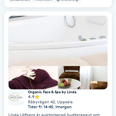
Personlig tränare
Picolaser
Piercing
Pigmentbehandling
Pigmentfläckar
Plastikkirurgi
Organic Face & Spa by Linda
4.9
Powder brows
Råbyvägen 42
,
Uppsala
Tider fr. 14:45, Imorgon
Power Yoga
Linda Löfberg är auktoriserad hudterapeut och