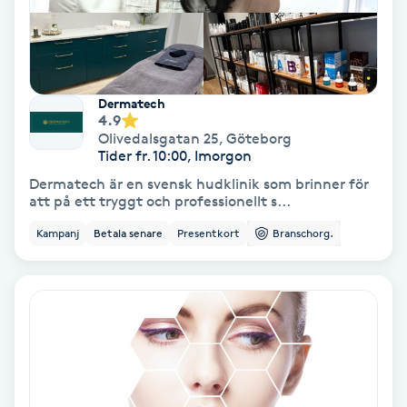
Medium
Megavolymfransar
Dermatech
4.9
Melasma
Olivedalsgatan 25
,
Göteborg
Tider fr. 10:00, Imorgon
Mesoterapi
Dermatech är en svensk hudklinik som brinner för
att på ett tryggt och professionellt s...
MicroPen
Kampanj
Betala senare
Presentkort
Branschorg.
Microshading
Mixfransar
N
Nagelförlängning