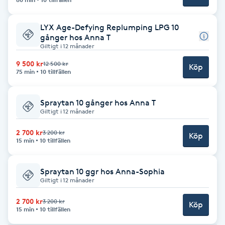
Babylights
LYX Age-Defying Replumping LPG 10
gånger hos Anna T
Balayage
Giltigt i 12 månader
9 500 kr
12 500 kr
Köp
75 min
10 tillfällen
Bambumassage
Barber
Spraytan 10 gånger hos Anna T
Giltigt i 12 månader
Barnklippning
2 700 kr
3 200 kr
Köp
15 min
10 tillfällen
BIAB
Spraytan 10 ggr hos Anna-Sophia
Giltigt i 12 månader
Blowout
2 700 kr
3 200 kr
Köp
15 min
10 tillfällen
Bottenfärg