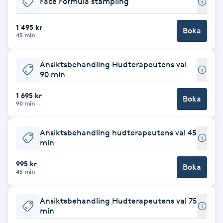
Face Formula stämpling
F
1 495 kr
Boka
45 min
Face framing
Ansiktsbehandling Hudterapeutens val
Faceliftmassage
90 min
Fet hårbotten
1 695 kr
Boka
90 min
Fettreducering
Ansiktsbehandling hudterapeutens val 45
min
Fibromassage
995 kr
Boka
45 min
Fillers
Ansiktsbehandling Hudterapeutens val 75
Fotmassage
min