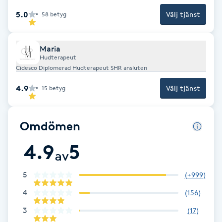
Hårborttagning
5.0
Välj tjänst
58
betyg
Hårbottenbehandling
Maria
Hudterapeut
Hårförlängning
Cidesco Diplomerad Hudterapeut SHR ansluten
4.9
Välj tjänst
Hårvård
15
betyg
Hälsa
Omdömen
Hälsprickor
4.9
5
av
I
5
(
+999
)
Idrottsmassage
4
(
156
)
3
(
17
)
IPL