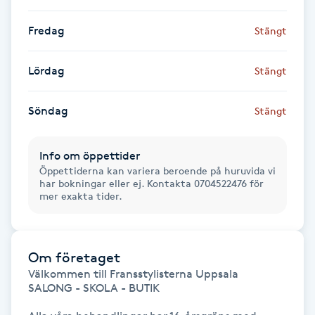
M
Fredag
Stängt
Makeup
Lördag
Stängt
Manikyr & Pedikyr
Söndag
Stängt
Massage
Info om öppettider
Medial vägledning
Öppettiderna kan variera beroende på huruvida vi
har bokningar eller ej. Kontakta 0704522476 för
mer exakta tider.
Medicinsk massage
Meditation
Om företaget
Välkommen till Fransstylisterna Uppsala

SALONG - SKOLA - BUTIK

Medium