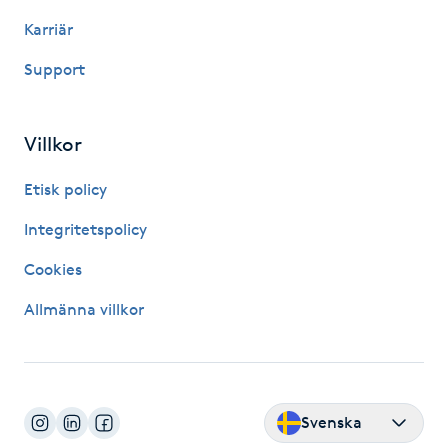
Karriär
Paraffinbehandling
Support
Pedikyr
Villkor
Pensionärklippning
Etisk policy
Permanent
Integritetspolicy
Permanent hårborttagning
Cookies
Allmänna villkor
Permanent ögonbrynsmakeup
Personal shopper
Svenska
Personlig tränare