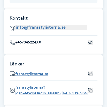
Kosmetisk tatuering
Kontakt
Kostrådgivning
Kroppsinpackning
+467045224XX
Kroppspeeling
Käkledsbehandling
Länkar
Kärlbehandling
fransstylisterna.se
L
fransstylisterna?
Laserbehandling
igsh=MWlpOXc1bTN6NmZjaA%3D%3D&utm_sourc
Lashlift Keratin