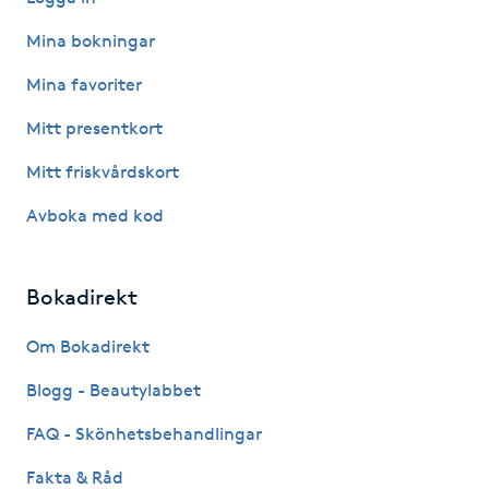
Olaplexbehandling
Mina bokningar
Ombre
Mina favoriter
Mitt presentkort
Ombre brows
Mitt friskvårdskort
Ombre naglar
Avboka med kod
Optiker
Bokadirekt
Ortobionomi
Om Bokadirekt
Ortopedi
Blogg - Beautylabbet
FAQ - Skönhetsbehandlingar
Osteopati
P
Fakta & Råd