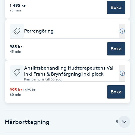
1 495 kr
Fotsvamp
Boka
75 min
Fotvård
Porrengöring
Fransar
985 kr
Boka
45 min
Fransborttagning
Ansiktsbehandling Hudterapeutens Val
Fransfärgning
inkl Frans & Brynfärgning inkl plock
Kampanjpris till 30 aug
995 kr
Fransförlängning
1 495 kr
Boka
60 min
Fransförlängning Megavolym
Hårborttagning
8
Fransförlängning Volym