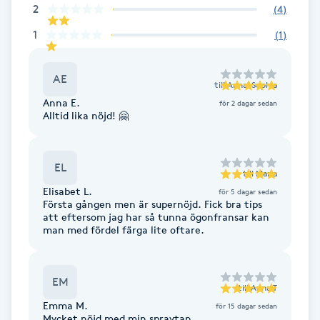
2
(
4
)
IPL hårborttagning
1
(
1
)
IR-massage
AE
till
Anna-Sophia
J
Anna E.
för 2 dagar sedan
Alltid lika nöjd! 🤗
Japansk massage
K
EL
till
Maria
K18
Elisabet L.
för 5 dagar sedan
Första gången men är supernöjd. Fick bra tips
att eftersom jag har så tunna ögonfransar kan
Katun fransar
man med fördel färga lite oftare.
Kemisk peeling
EM
till
Anna T
Keratinbehandling
Emma M.
för 15 dagar sedan
Mycket nöjd med min spraytan