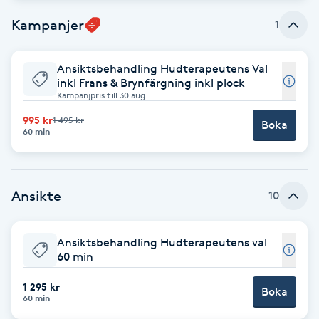
Kampanjer
1
Brynformning
Brynfärgning
Ansiktsbehandling Hudterapeutens Val
inkl Frans & Brynfärgning inkl plock
Kampanjpris till 30 aug
Brynplockning
995 kr
1 495 kr
Boka
60 min
Bröllopsuppsättning
C
Ansikte
10
Celluliter
Coachning
Ansiktsbehandling Hudterapeutens val
60 min
Color correction
1 295 kr
Boka
60 min