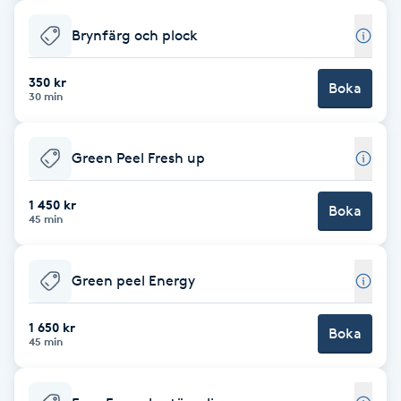
Cryoterapi
D
Brynfärg och plock
Damklippning
350 kr
Boka
30 min
Dermapen
Green Peel Fresh up
Diamantslipning
E
1 450 kr
Boka
45 min
Enzympeeling
Green peel Energy
Extensions
1 650 kr
Boka
45 min
Extensions borttagning
Eyeliner-tatuering