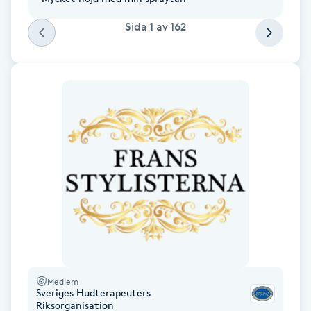
Kinesiologi
Sida
1
av
162
Kinesisk medicin
Kiropraktik
Klangmassage
Klippning
Klippning & Slingor
Klippning ungdom
Medlem
Koppningsmassage
Sveriges Hudterapeuters
Riksorganisation