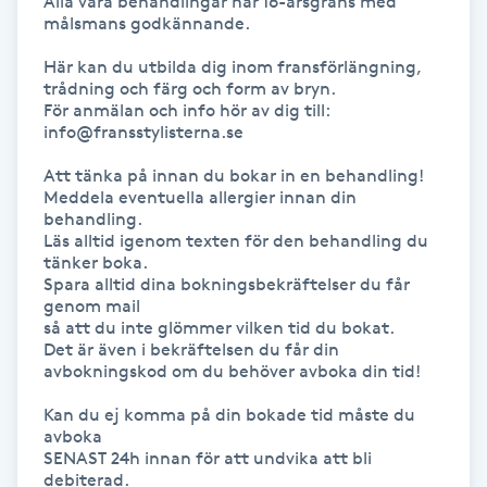
Alla våra behandlingar har 16-årsgräns med 
Megavolymfransar
målsmans godkännande.

Här kan du utbilda dig inom fransförlängning, 
Melasma
trådning och färg och form av bryn.

För anmälan och info hör av dig till: 
info@fransstylisterna.se

Mesoterapi
Att tänka på innan du bokar in en behandling! 

Meddela eventuella allergier innan din 
MicroPen
behandling.

Läs alltid igenom texten för den behandling du 
tänker boka.

Microshading
Spara alltid dina bokningsbekräftelser du får 
genom mail 

Mixfransar
så att du inte glömmer vilken tid du bokat. 

Det är även i bekräftelsen du får din 
N
avbokningskod om du behöver avboka din tid!

Nagelförlängning
Kan du ej komma på din bokade tid måste du 
avboka

SENAST 24h innan för att undvika att bli 
Nagelförlängning akryl
debiterad.
