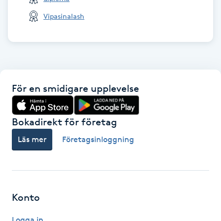
Vipasinalash
Naglar borttagning
Naglar reparation
Naprapati
För en smidigare upplevelse
Navelpiercing
Bokadirekt för företag
NBE-massage
Läs mer
Företagsinloggning
Ny frisyr
O
Konto
Olaplex
Logga in