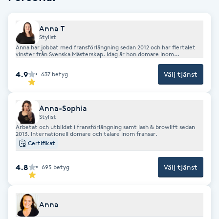
Hot Stone Massage
Anna T
Hot yoga
Stylist
Anna har jobbat med fransförlängning sedan 2012 och har flertalet
vinster från Svenska Mästerskap. Idag är hon domare inom
Hudföryngring
fransförlängning och har under många år även utbildat i fransar.
4.9
Välj tjänst
637
betyg
Huduppstramning
Anna-Sophia
Hudvård
Stylist
Arbetat och utbildat i fransförlängning samt lash & browlift sedan
2013. Internationell domare och talare inom fransar.
Hyaluronsyra
Certifikat
4.8
Välj tjänst
695
betyg
Hyperhidros
Hypnos
Anna