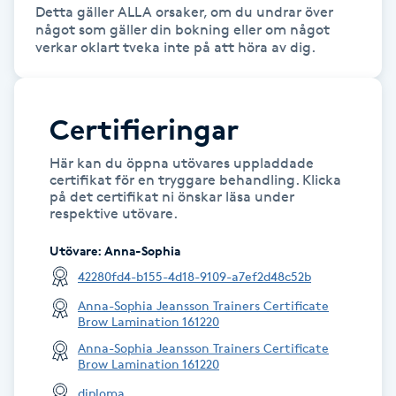
Detta gäller ALLA orsaker, om du undrar över 
något som gäller din bokning eller om något 
Nagelförlängning gelé
Nagelförlängning glasfiber
Certifieringar
Nagelförlängning silke
Här kan du öppna utövares uppladdade
certifikat för en tryggare behandling. Klicka
Nagelförstärkning
på det certifikat ni önskar läsa under
respektive utövare.
Nagelklippning
Utövare
:
Anna-Sophia
42280fd4-b155-4d18-9109-a7ef2d48c52b
Nagelsvamp
Anna-Sophia Jeansson Trainers Certificate
Brow Lamination 161220
Nageltrång
Anna-Sophia Jeansson Trainers Certificate
Brow Lamination 161220
Nagelvård
diploma