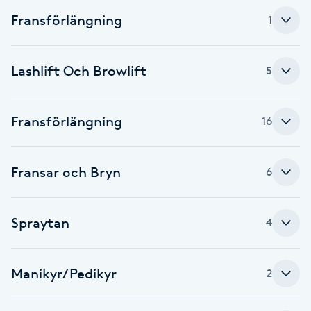
Fransk manikyr
Fransförlängning
1
Fransrengöring
Lashlift Och Browlift
5
Frekvensterapi
Fransförlängning
16
Friskvård
Friskvårdsmassage
Fransar och Bryn
6
Frisör
Spraytan
4
Funktionsanalys
Manikyr/Pedikyr
2
Färgning