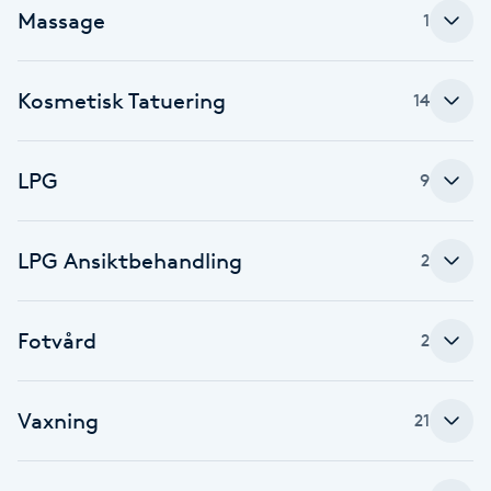
Massage
1
Föning
G
Kosmetisk Tatuering
14
Gel naglar
Gelenaglar
LPG
9
Gellack
LPG Ansiktbehandling
2
Gellack med förstärkning
Fotvård
2
Gravidmassage
Gravidyoga
Vaxning
21
Gruppträning