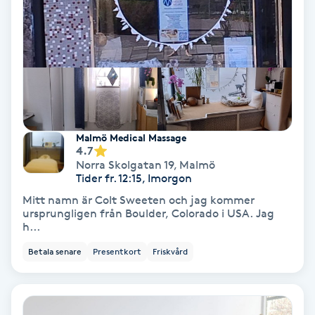
Olaplex
Olaplexbehandling
Ombre
Ombre brows
Malmö Medical Massage
4.7
Norra Skolgatan 19
,
Malmö
Ombre naglar
Tider fr. 12:15, Imorgon
Mitt namn är Colt Sweeten och jag kommer
Optiker
ursprungligen från Boulder, Colorado i USA. Jag
h...
Ortobionomi
Betala senare
Presentkort
Friskvård
Ortopedi