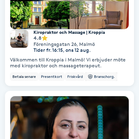
Medium
Megavolymfransar
Kiropraktor och Massage | Kroppia
4.8
Melasma
Föreningsgatan 26
,
Malmö
Tider fr. 16:15, ons 12 aug.
Välkommen till Kroppia i Malmö! Vi erbjuder möte
Mesoterapi
med kiropraktor och massageterapeut.
Betala senare
Presentkort
Friskvård
Branschorg.
MicroPen
Microshading
Mixfransar
N
Nagelförlängning