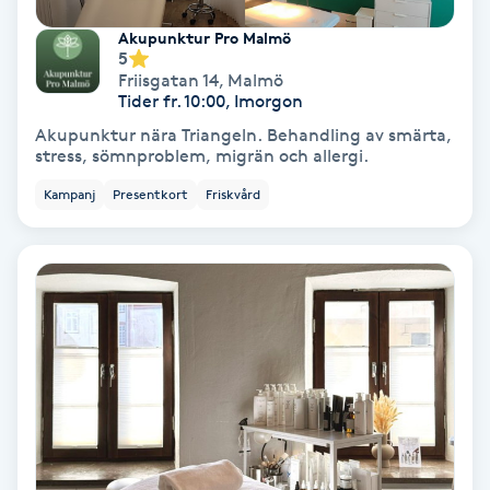
Svettbehandling
Akupunktur Pro Malmö
5
T
Friisgatan 14
,
Malmö
Tider fr. 10:00, Imorgon
Tuina-massage
Akupunktur nära Triangeln. Behandling av smärta,
stress, sömnproblem, migrän och allergi.
Taktil massage
Kampanj
Presentkort
Friskvård
Tandblekning
Tandläkare
Tatuering
Tatueringsborttagning