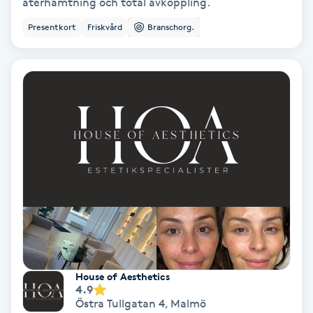
återhämtning och total avkoppling.
Keratinbehandling
Presentkort
Friskvård
Branschorg.
Kinesiologi
Kinesisk medicin
Kiropraktik
Klangmassage
Klippning
Klippning & Slingor
House of Aesthetics
4.9
Klippning ungdom
Östra Tullgatan 4
,
Malmö