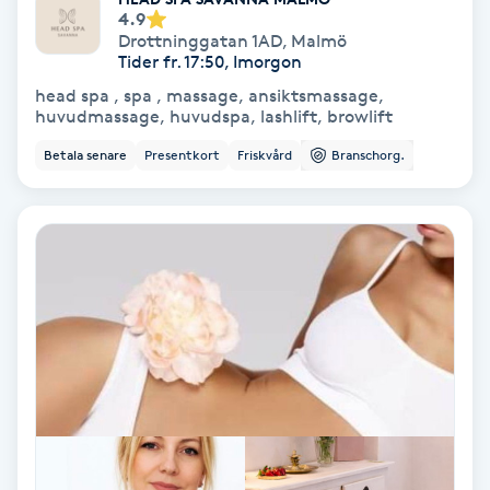
Tvätt & Fön
4.9
V
Drottninggatan 1AD
,
Malmö
Tider fr. 17:50, Imorgon
Vaccination
head spa , spa , massage, ansiktsmassage,
huvudmassage, huvudspa, lashlift, browlift
Vampyrbehandling
Betala senare
Presentkort
Friskvård
Branschorg.
Vaxning
Vaxning brasiliansk
Veterinär
Vibrationsmassage
Vinyasa Yoga