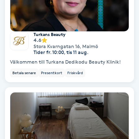
Nagelförlängning akryl
Nagelförlängning gelé
Turkans Beauty
4.6
Stora Kvarngatan 16
,
Malmö
Nagelförlängning glasfiber
Tider fr. 10:00, tis 11 aug.
Välkommen till Turkans Dedikodu Beauty Klinik!
Nagelförlängning silke
Betala senare
Presentkort
Friskvård
Nagelförstärkning
Nagelklippning
Nagelsvamp
Nageltrång