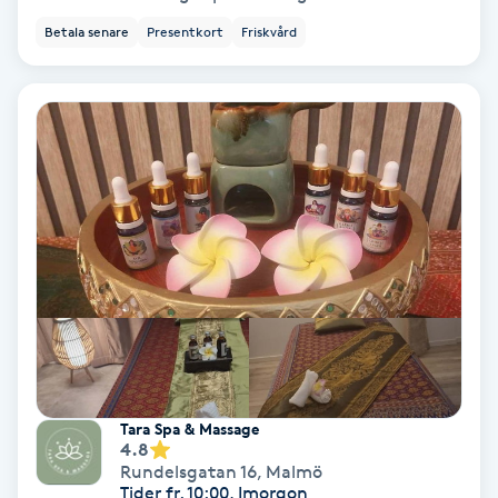
Betala senare
Presentkort
Friskvård
Bottenfärg
Brynformning
Brynfärgning
Brynplockning
Bröllopsuppsättning
C
Celluliter
Tara Spa & Massage
4.8
Coachning
Rundelsgatan 16
,
Malmö
Tider fr. 10:00, Imorgon