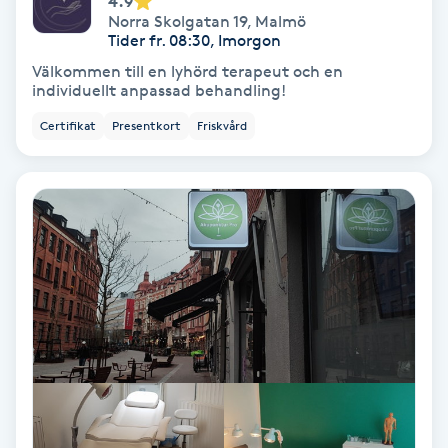
4.9
Norra Skolgatan 19
,
Malmö
Spa
Tider fr. 08:30, Imorgon
Välkommen till en lyhörd terapeut och en
individuellt anpassad behandling!
Spa manikyr & pedikyr
Certifikat
Presentkort
Friskvård
Spa-manikyr
Spa-pedikyr
Spraytan
Stylist
Sugaring
Svensk massage