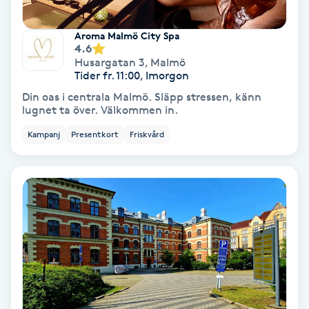
Lymfmassage
Aroma Malmö City Spa
Läpptatuering
4.6
Husargatan 3
,
Malmö
M
Tider fr. 11:00, Imorgon
Makeup
Din oas i centrala Malmö. Släpp stressen, känn
lugnet ta över. Välkommen in.
Manikyr & Pedikyr
Kampanj
Presentkort
Friskvård
Massage
Medial vägledning
Medicinsk massage
Meditation