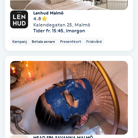
Terapi
Lenhud Malmö
4.8
Thaimassage
Kalendegatan 25
,
Malmö
Tider fr. 15:45, Imorgon
Toning
Kampanj
Betala senare
Presentkort
Friskvård
Torr hårbotten
Torrborstning
Triggerpunktsmassage
Trådning
Träning
HEAD SPA SAVANNA MALMÖ