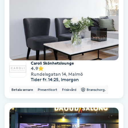
Osteopati
P
Paraffinbehandling
Pedikyr
Pensionärklippning
Caroli Skönhetslounge
4.9
Rundelsgatan 14
,
Malmö
Permanent
Tider fr. 14:25, Imorgon
Betala senare
Presentkort
Friskvård
Branschorg.
Permanent hårborttagning
Permanent ögonbrynsmakeup
Personal shopper