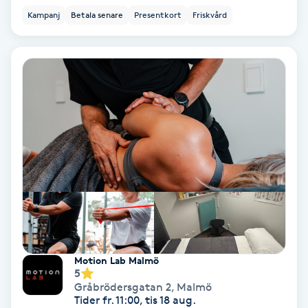
Kampanj
Betala senare
Presentkort
Friskvård
Samtalsterapi
Senioryoga
Shiatsu
Singelfransar
Sjukgymnastik
Skalpmassage
Skinbooster
Motion Lab Malmö
5
Gråbrödersgatan 2
,
Malmö
Sklerosering
Tider fr. 11:00, tis 18 aug.