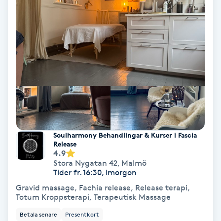
Hypnos
Hårborttagning
Hårbottenbehandling
Hårförlängning
Hårvård
Soulharmony Behandlingar & Kurser i Fascia
Release
Hälsa
4.9
Stora Nygatan 42
,
Malmö
Tider fr. 16:30, Imorgon
Hälsprickor
Gravid massage, Fachia release, Release terapi,
I
Totum Kroppsterapi, Terapeutisk Massage
Idrottsmassage
Betala senare
Presentkort