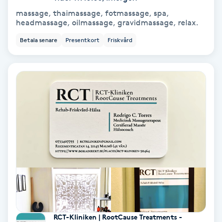
Color correction
massage, thaimassage, fotmassage, spa,
headmassage, oilmassage, gravidmassage, relax.
Cryoterapi
Betala senare
Presentkort
Friskvård
D
Damklippning
Dermapen
Diamantslipning
E
Enzympeeling
Extensions
RCT-Kliniken | RootCause Treatments -