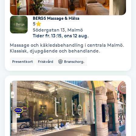
Fotmassage
BERGS Massage & Hälsa
5
Fotsvamp
Södergatan 13
,
Malmö
Tider fr. 13:15, ons 12 aug.
Fotvård
Massage och käkledsbehandling i centrala Malmö.
Klassisk, djupgående och behandlande.
Fransar
Presentkort
Friskvård
Branschorg.
Fransborttagning
Fransfärgning
Fransförlängning
Fransförlängning Megavolym