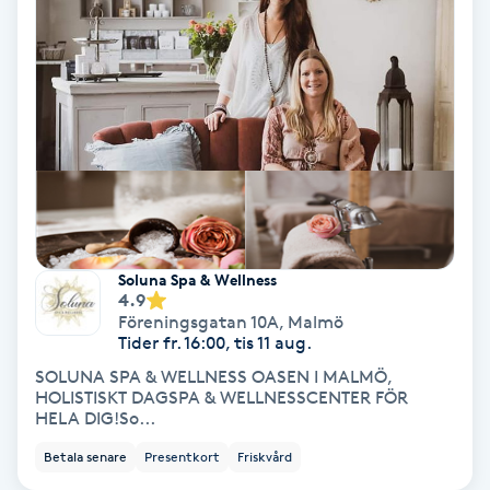
PRP (Platelet Rich Plasma)
PRX-T33
Psoriasis
PT
R
Soluna Spa & Wellness
4.9
Radiofrekvens
Föreningsgatan 10A
,
Malmö
Tider fr. 16:00, tis 11 aug.
SOLUNA SPA & WELLNESS OASEN I MALMÖ,
Rakning
HOLISTISKT DAGSPA & WELLNESSCENTER FÖR
HELA DIG!So...
Reflexologi
Betala senare
Presentkort
Friskvård