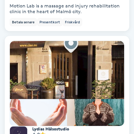
Motion Lab is a massage and injury rehabilitation
Skoinlägg
clinic in the heart of Malmö city.
Betala senare
Presentkort
Friskvård
Skägg
Skäggfärgning
Skäggklippning
Skäggtrimmning
Skönhet
Slingor
Sockring
Lydias Hälsostudio