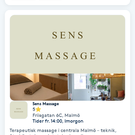
IPL
IPL hårborttagning
IR-massage
J
Japansk massage
K
K18
Sens Massage
5
Katun fransar
Friisgatan 6C
,
Malmö
Tider fr. 14:00, Imorgon
Kemisk peeling
Terapeutisk massage i centrala Malmö – teknik,