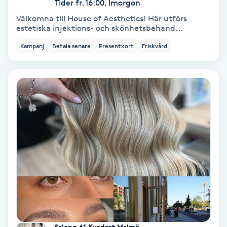
Tider fr. 16:00, Imorgon
Koppningsmassage
Välkomna till House of Aesthetics! Här utförs
estetiska injektions- och skönhetsbehand...
Kosmetisk tatuering
Kampanj
Betala senare
Presentkort
Friskvård
Kostrådgivning
Kroppsinpackning
Kroppspeeling
Käkledsbehandling
Kärlbehandling
L
Salong 61 Kvadrat Malmö