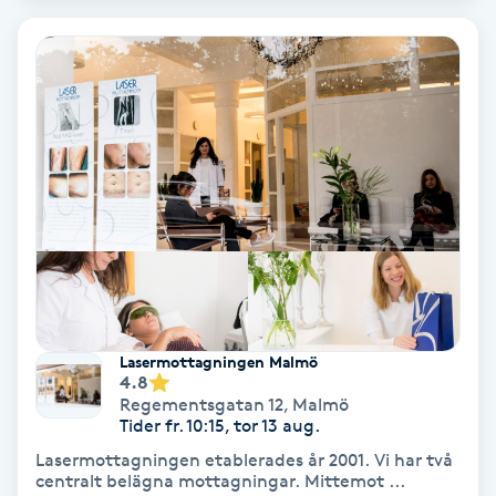
Regndroppsmassage
Reiki
Reikihealing
Reiki massage
Restorative Yoga
Rosacea
Lasermottagningen Malmö
4.8
Rosenmetoden
Regementsgatan 12
,
Malmö
Tider fr. 10:15, tor 13 aug.
Ryggmassage
Lasermottagningen etablerades år 2001. Vi har två
centralt belägna mottagningar. Mittemot ...
S