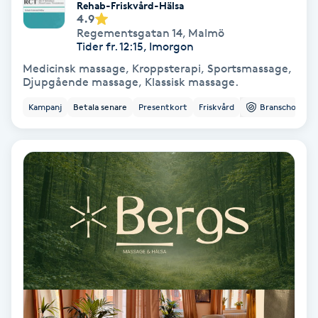
Extensions borttagning
Rehab-Friskvård-Hälsa
4.9
Regementsgatan 14
,
Malmö
Eyeliner-tatuering
Tider fr. 12:15, Imorgon
F
Medicinsk massage, Kroppsterapi, Sportsmassage,
Djupgående massage, Klassisk massage.
Face framing
Kampanj
Betala senare
Presentkort
Friskvård
Branschorg.
Faceliftmassage
Fet hårbotten
Fettreducering
Fibromassage
Fillers