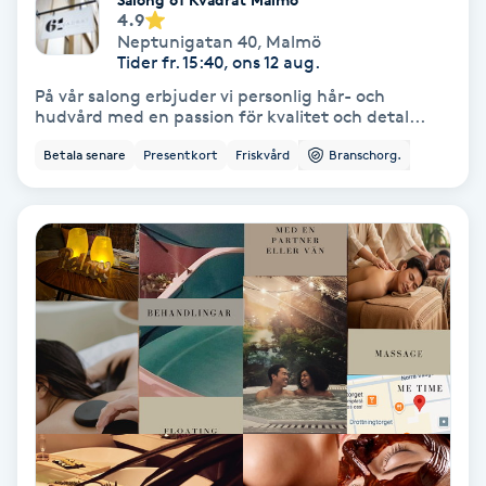
Laserbehandling
4.9
Neptunigatan 40
,
Malmö
Tider fr. 15:40, ons 12 aug.
Lashlift Keratin
På vår salong erbjuder vi personlig hår- och
hudvård med en passion för kvalitet och detal...
LED-ljusterapi
Betala senare
Presentkort
Friskvård
Branschorg.
Liktornar
LPG
LPG-behandling
LPG-massage
Luggklippning