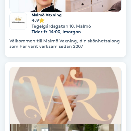
Volymfransar
Malmö Vaxning
4.9
Vårtor
Tegelgårdsgatan 10
,
Malmö
Tider fr. 14:00, Imorgon
Y
Välkommen till Malmö Vaxning, din skönhetsalong
som har varit verksam sedan 2007
Yin Yoga
Yoga
Yoga Nidra
Yogamassage
Z
Zonterapi