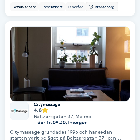
Ansiktsbehandling djuprengörande
Betala senare
Presentkort
Friskvård
Branschorg.
B
Babylights
Balayage
Bambumassage
Barber
Barnklippning
Citymassage
4.8
Baltzarsgatan 37
,
Malmö
BIAB
Tider fr. 09:30, Imorgon
Citymassage grundades 1996 och har sedan
Blowout
starten varit beläget på Baltzargatan 37 i cen...