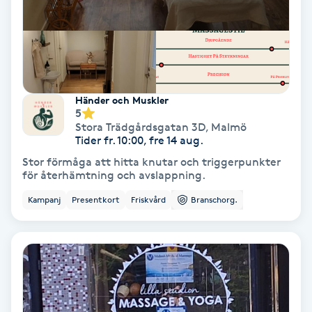
Nagelvård
Naglar borttagning
Händer och Muskler
5
Naglar reparation
Stora Trädgårdsgatan 3D
,
Malmö
Tider fr. 10:00, fre 14 aug.
Naprapati
Stor förmåga att hitta knutar och triggerpunkter
för återhämtning och avslappning.
Navelpiercing
Kampanj
Presentkort
Friskvård
Branschorg.
NBE-massage
Ny frisyr
O