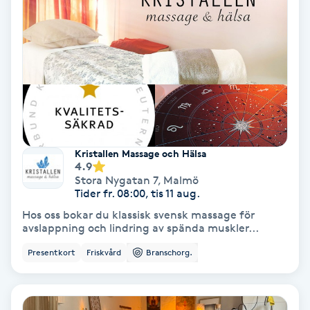
Hollywood Peel
Hot Stone Massage
Hot yoga
Hudföryngring
Kristallen Massage och Hälsa
4.9
Huduppstramning
Stora Nygatan 7
,
Malmö
Tider fr. 08:00, tis 11 aug.
Hudvård
Hos oss bokar du klassisk svensk massage för
avslappning och lindring av spända muskler...
Hyaluronsyra
Presentkort
Friskvård
Branschorg.
Hyperhidros