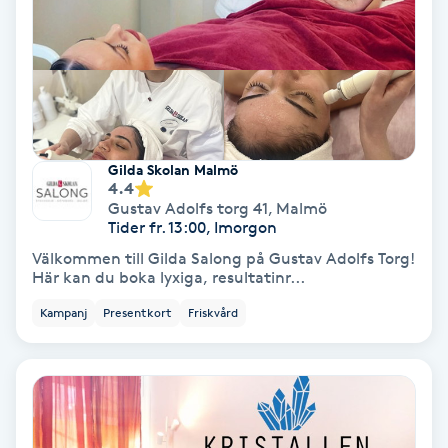
Gruppträning
Gua Sha-massage
H
Gilda Skolan Malmö
Hatha Yoga
4.4
Gustav Adolfs torg 41
,
Malmö
Tider fr. 13:00, Imorgon
Headspa
Välkommen till Gilda Salong på Gustav Adolfs Torg!
Här kan du boka lyxiga, resultatinr...
Healing
Kampanj
Presentkort
Friskvård
Herrklippning
HIFU