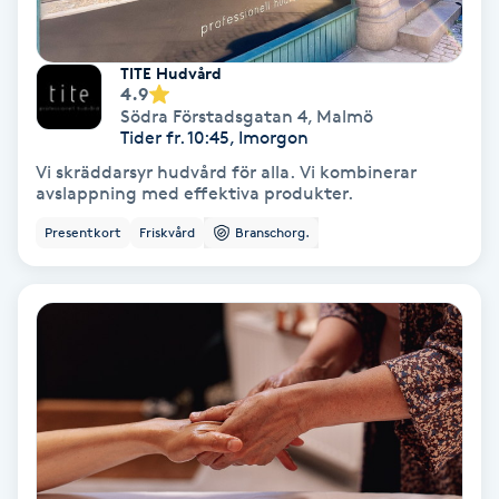
Fransförlängning Volym
TITE Hudvård
Fransk manikyr
4.9
Södra Förstadsgatan 4
,
Malmö
Tider fr. 10:45, Imorgon
Fransrengöring
Vi skräddarsyr hudvård för alla. Vi kombinerar
avslappning med effektiva produkter.
Frekvensterapi
Presentkort
Friskvård
Branschorg.
Friskvård
Friskvårdsmassage
Frisör
Funktionsanalys