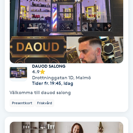
Personlig tränare
Picolaser
Piercing
Pigmentbehandling
DAUOD SALONG
4.9
Drottninggatan 1D
,
Malmö
Pigmentfläckar
Tider fr. 19:45, Idag
Välkomma till dauod salong
Plastikkirurgi
Presentkort
Friskvård
Powder brows
Power Yoga