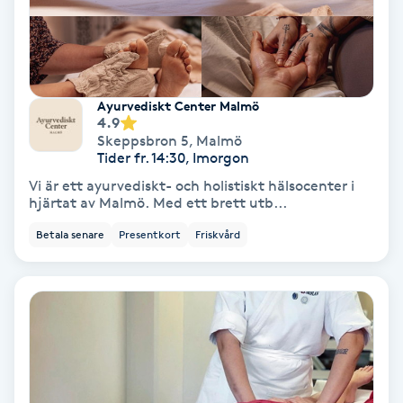
Färgning
Föning
G
Ayurvediskt Center Malmö
4.9
Skeppsbron 5
,
Malmö
Gel naglar
Tider fr. 14:30, Imorgon
Vi är ett ayurvediskt- och holistiskt hälsocenter i
Gelenaglar
hjärtat av Malmö. Med ett brett utb...
Betala senare
Presentkort
Friskvård
Gellack
Gellack med förstärkning
Gravidmassage
Gravidyoga