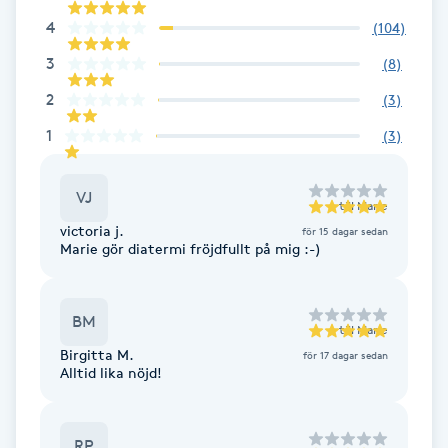
Fransk manikyr
4
(
104
)
3
(
8
)
Fransrengöring
2
(
3
)
Frekvensterapi
1
(
3
)
Friskvård
VJ
till
Marie
victoria j.
för 15 dagar sedan
Friskvårdsmassage
Marie gör diatermi fröjdfullt på mig :-)
Frisör
BM
till
Marie
Birgitta M.
Funktionsanalys
för 17 dagar sedan
Alltid lika nöjd!
Färgning
RP