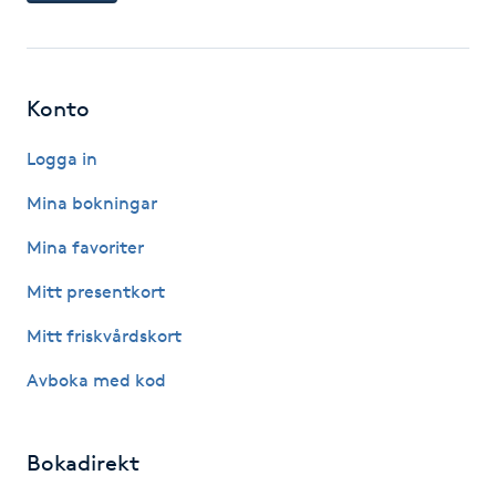
Kinesiologi
Kinesisk medicin
Konto
Kiropraktik
Logga in
Mina bokningar
Klangmassage
Mina favoriter
Klippning
Mitt presentkort
Mitt friskvårdskort
Klippning & Slingor
Avboka med kod
Klippning ungdom
Bokadirekt
Koppningsmassage