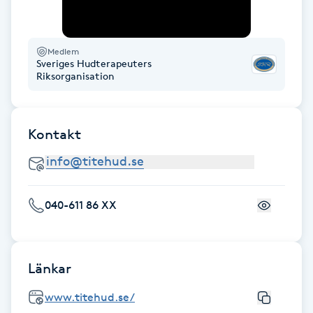
Gua Sha-massage
H
Medlem
Sveriges Hudterapeuters
Riksorganisation
Hatha Yoga
Headspa
Kontakt
Healing
Herrklippning
040-611 86 XX
HIFU
Länkar
Hollywood Peel
www.titehud.se/