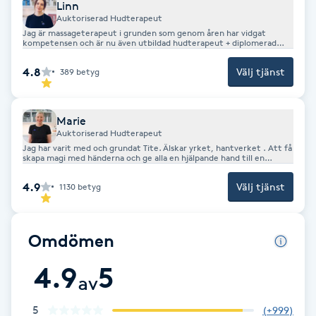
Linn
Fotsvamp
Auktoriserad Hudterapeut
Jag är massageterapeut i grunden som genom åren har vidgat
kompetensen och är nu även utbildad hudterapeut + diplomerad
Fotvård
Lash- och BrowLift stylist. Hud och hälsa är mitt största intresse
som jag har privilegiet att få arbeta med varje dag.
4.8
Välj tjänst
389
betyg
Fransar
Marie
Fransborttagning
Auktoriserad Hudterapeut
Jag har varit med och grundat Tite. Älskar yrket, hantverket . Att få
skapa magi med händerna och ge alla en hjälpande hand till en
strålande hud. Och inte minst alla fina möten med underbara
Fransfärgning
kunder!
4.9
Välj tjänst
1130
betyg
Fransförlängning
Omdömen
Fransförlängning Megavolym
4.9
5
av
Fransförlängning Volym
5
(
+999
)