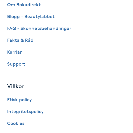
Om Bokadirekt
Kosmetisk tatuering
Blogg - Beautylabbet
Kostrådgivning
FAQ - Skönhetsbehandlingar
Fakta & Råd
Kroppsinpackning
Karriär
Kroppspeeling
Support
Käkledsbehandling
Villkor
Kärlbehandling
Etisk policy
L
Integritetspolicy
Laserbehandling
Cookies
Lashlift Keratin