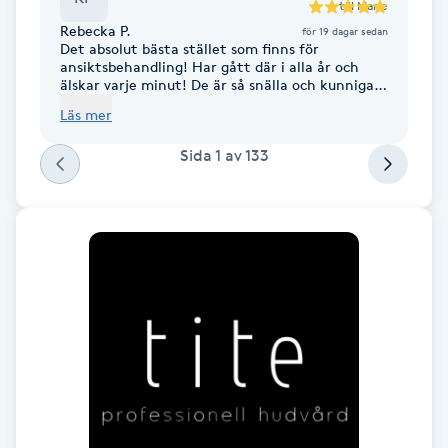
till
Marie
Föning
Rebecka P.
för 19 dagar sedan
Det absolut bästa stället som finns för
G
ansiktsbehandling! Har gått där i alla år och
älskar varje minut! De är så snälla och kunniga.
Gel naglar
Rekomenderar starkt!
Läs mer
Sida
1
av
133
Gelenaglar
Gellack
Gellack med förstärkning
Gravidmassage
Gravidyoga
Gruppträning