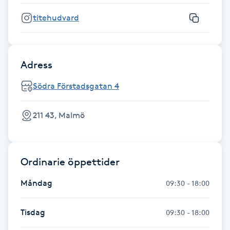
Hot Stone Massage
titehudvard
Hot yoga
Adress
Hudföryngring
Södra Förstadsgatan 4
Huduppstramning
211 43, Malmö
Hudvård
Hyaluronsyra
Ordinarie öppettider
Hyperhidros
Måndag
09:30 - 18:00
Hypnos
Tisdag
09:30 - 18:00