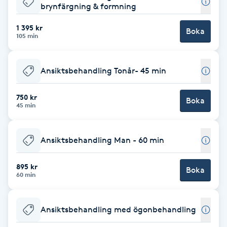
brynfärgning & formning
Brynformning
1 395 kr
Boka
105 min
Brynfärgning
Ansiktsbehandling Tonår- 45 min
Brynplockning
750 kr
Boka
Bröllopsuppsättning
45 min
C
Ansiktsbehandling Man - 60 min
Celluliter
895 kr
Boka
Coachning
60 min
Color correction
Ansiktsbehandling med ögonbehandling