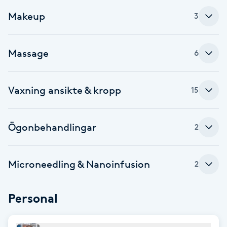
F
Makeup
3
Face framing
Massage
6
Faceliftmassage
Vaxning ansikte & kropp
15
Fet hårbotten
Fettreducering
Ögonbehandlingar
2
Fibromassage
Microneedling & Nanoinfusion
2
Fillers
Personal
Fotmassage