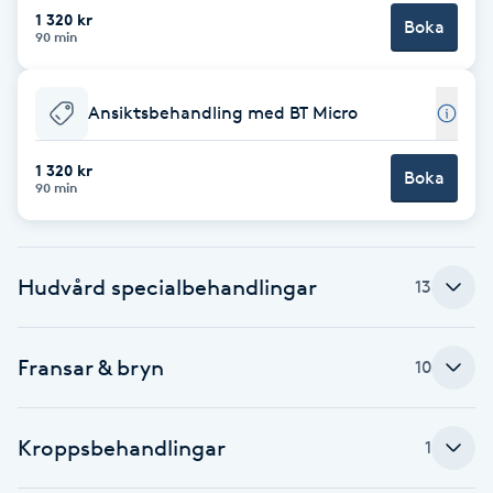
Cryoterapi
1 320 kr
Boka
90 min
D
Damklippning
Ansiktsbehandling med BT Micro
Dermapen
1 320 kr
Boka
90 min
Diamantslipning
E
Hudvård specialbehandlingar
13
Enzympeeling
Fransar & bryn
Extensions
10
Extensions borttagning
Kroppsbehandlingar
1
Eyeliner-tatuering