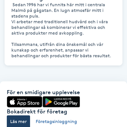
 Sedan 1996 har vi funnits här mitt i centrala 
IPL hårborttagning
Malmö på gågatan. En lugn atmosfär mitt i 
stadens puls.

Vi arbetar med traditionell hudvård och i våra 
IR-massage
behandlingar så kombinerar vi effektiva och 
aktiva produkter med avkoppling.

J
Tillsammans, utifrån dina önskemål och vår 
Japansk massage
kunskap och erfarenhet, anpassar vi 
K
K18
Katun fransar
För en smidigare upplevelse
Kemisk peeling
Bokadirekt för företag
Keratinbehandling
Läs mer
Företagsinloggning