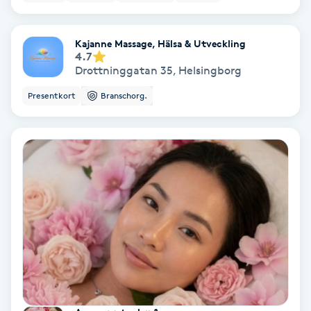
Volymfransar
Kajanne Massage, Hälsa & Utveckling
4.7
Vårtor
Drottninggatan 35
,
Helsingborg
Y
Presentkort
Branschorg.
Yin Yoga
Yoga
Yoga Nidra
Yogamassage
Z
Zonterapi