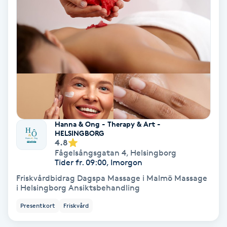
Färgning
Föning
G
Gel naglar
Gelenaglar
Hanna & Ong - Therapy & Art -
HELSINGBORG
Gellack
4.8
Fågelsångsgatan 4
,
Helsingborg
Tider fr. 09:00, Imorgon
Gellack med förstärkning
Friskvårdbidrag Dagspa Massage i Malmö Massage
i Helsingborg Ansiktsbehandling
Gravidmassage
Presentkort
Friskvård
Gravidyoga