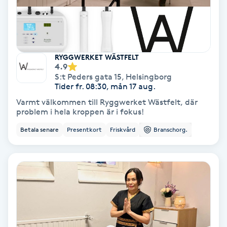
Koppningsmassage
Kosmetisk tatuering
RYGGWERKET WÄSTFELT
4.9
Kostrådgivning
S:t Peders gata 15
,
Helsingborg
Tider fr. 08:30, mån 17 aug.
Varmt välkommen till Ryggwerket Wästfelt, där
Kroppsinpackning
problem i hela kroppen är i fokus!
Betala senare
Presentkort
Friskvård
Branschorg.
Kroppspeeling
Käkledsbehandling
Kärlbehandling
L