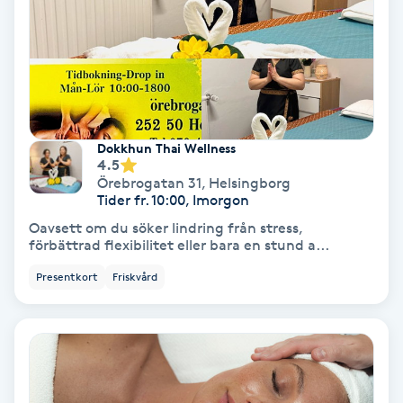
Laserbehandling
Lashlift Keratin
LED-ljusterapi
Dokkhun Thai Wellness
Liktornar
4.5
Örebrogatan 31
,
Helsingborg
Tider fr. 10:00, Imorgon
LPG
Oavsett om du söker lindring från stress,
förbättrad flexibilitet eller bara en stund a...
LPG-behandling
Presentkort
Friskvård
LPG-massage
Luggklippning