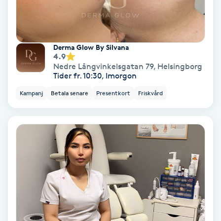
Skoinlägg
Skägg
Derma Glow By Silvana
4.9
Nedre Långvinkelsgatan 79
,
Helsingborg
Skäggfärgning
Tider fr. 10:30, Imorgon
Kampanj
Betala senare
Presentkort
Friskvård
Skäggklippning
Skäggtrimmning
Skönhet
Slingor
Sockring