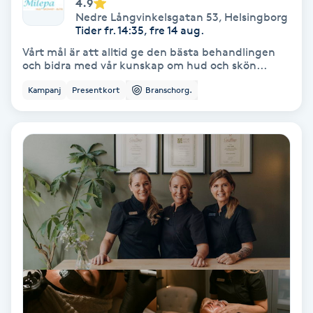
4.9
Nedre Långvinkelsgatan 53
,
Helsingborg
Tider fr. 14:35, fre 14 aug.
PRP (Platelet Rich Plasma)
Vårt mål är att alltid ge den bästa behandlingen
och bidra med vår kunskap om hud och skön...
PRX-T33
Kampanj
Presentkort
Branschorg.
Psoriasis
PT
R
Radiofrekvens
Rakning
Reflexologi