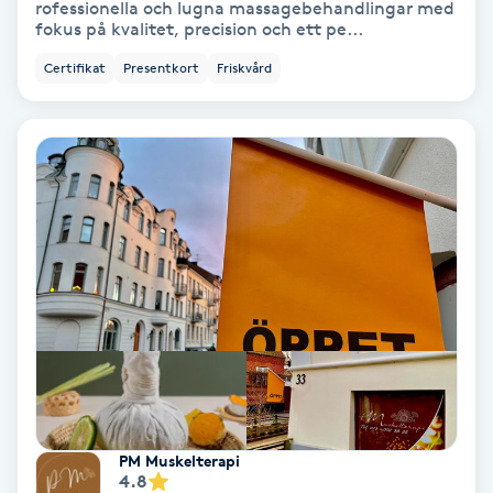
rofessionella och lugna massagebehandlingar med
Hypnos
fokus på kvalitet, precision och ett pe...
Certifikat
Presentkort
Friskvård
Hårborttagning
Hårbottenbehandling
Hårförlängning
Hårvård
Hälsa
Hälsprickor
I
PM Muskelterapi
Idrottsmassage
4.8