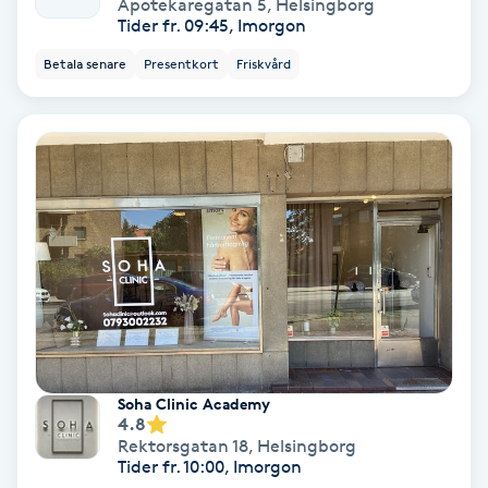
Terapi
Apotekaregatan 5
,
Helsingborg
Tider fr. 09:45, Imorgon
Thaimassage
Betala senare
Presentkort
Friskvård
Toning
Torr hårbotten
Torrborstning
Triggerpunktsmassage
Trådning
Soha Clinic Academy
4.8
Träning
Rektorsgatan 18
,
Helsingborg
Tider fr. 10:00, Imorgon