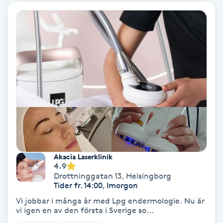
Gruppträning
Gua Sha-massage
H
Hatha Yoga
Headspa
Healing
Akacia Laserklinik
4.9
Drottninggatan 13
,
Helsingborg
Herrklippning
Tider fr. 14:00, Imorgon
Vi jobbar i många år med Lpg endermologie. Nu är
HIFU
vi igen en av den första i Sverige so...