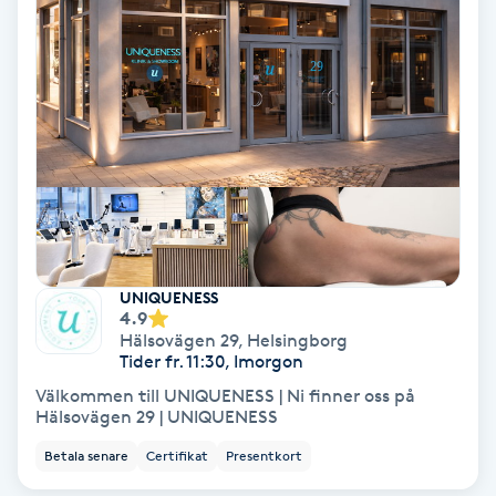
Medium
Megavolymfransar
Melasma
Mesoterapi
MicroPen
UNIQUENESS
4.9
Microshading
Hälsovägen 29
,
Helsingborg
Tider fr. 11:30, Imorgon
Välkommen till UNIQUENESS | Ni finner oss på
Mixfransar
Hälsovägen 29 | UNIQUENESS
N
Betala senare
Certifikat
Presentkort
Nagelförlängning