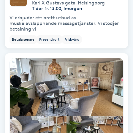
Karl X Gustavs gata
,
Helsingborg
Tider fr. 13:00, Imorgon
IPL
Vi erbjuder ett brett utbud av
muskelavslappnande massagetjänster. Vi stödjer
betalning vi
IPL hårborttagning
Betala senare
Presentkort
Friskvård
IR-massage
J
Japansk massage
K
K18
Katun fransar
Kemisk peeling