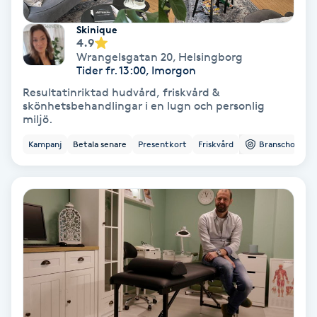
Keratinbehandling
Skinique
4.9
Wrangelsgatan 20
,
Helsingborg
Kinesiologi
Tider fr. 13:00, Imorgon
Resultatinriktad hudvård, friskvård &
Kinesisk medicin
skönhetsbehandlingar i en lugn och personlig
miljö.
Kiropraktik
Kampanj
Betala senare
Presentkort
Friskvård
Branschorg.
Klangmassage
Klippning
Klippning & Slingor
Klippning ungdom