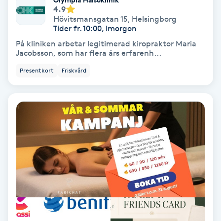
Color correction
4.9
Hövitsmansgatan 15
,
Helsingborg
Tider fr. 10:00, Imorgon
Cryoterapi
På kliniken arbetar legitimerad kiropraktor Maria
D
Jacobsson, som har flera års erfarenh...
Presentkort
Friskvård
Damklippning
Dermapen
Diamantslipning
E
Enzympeeling
Extensions