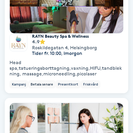
Fotmassage
Fotsvamp
RAYN Beauty Spa & Wellness
Fotvård
4.9
Roskildegatan 4
,
Helsingborg
Tider fr. 10:00, Imorgon
Fransar
Head
spa,tatueringsborttagning,vaxning,HIFU,tandblek
ning, massage,microneedling,picolaser
Fransborttagning
Kampanj
Betala senare
Presentkort
Friskvård
Fransfärgning
Fransförlängning
Fransförlängning Megavolym