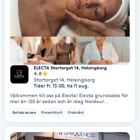
Lymfmassage
Läpptatuering
M
Makeup
Manikyr & Pedikyr
ELECTA Stortorget 14, Helsingborg
4.8
Massage
Stortorget 14
,
Helsingborg
Tider fr. 13:00, tis 11 aug.
Välkommen till oss på Electa! Electa grundades för
Medial vägledning
mer än 120 år sedan och är idag Nordeur...
Betala senare
Presentkort
Friskvård
Medicinsk massage
Meditation