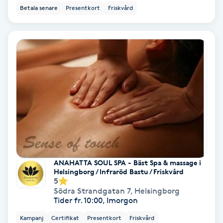
Tvätt & Fön
Betala senare
Presentkort
Friskvård
V
Vaccination
Vampyrbehandling
Vaxning
Vaxning brasiliansk
Veterinär
ANAHATTA SOUL SPA - Bäst Spa & massage i
Helsingborg / Infraröd Bastu / Friskvård
5
Vibrationsmassage
Södra Strandgatan 7
,
Helsingborg
Tider fr. 10:00, Imorgon
Vinyasa Yoga
Kampanj
Certifikat
Presentkort
Friskvård