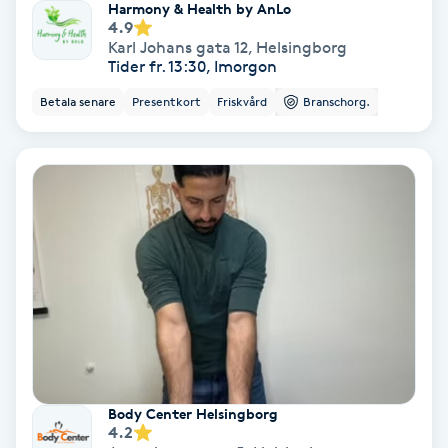
Harmony & Health by AnLo
4.9
Svettbehandling
Karl Johans gata 12
,
Helsingborg
Tider fr. 13:30, Imorgon
T
Betala senare
Presentkort
Friskvård
Branschorg.
Tuina-massage
Taktil massage
Tandblekning
Tandläkare
Tatuering
Tatueringsborttagning
Body Center Helsingborg
4.2