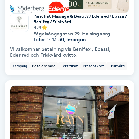
Extensions borttagning
Parichat Massage & Beauty / Edenred / Epassi /
Eyeliner-tatuering
Benifex / Friskvård
4.9
F
Fågelsångsgatan 29
,
Helsingborg
Tider fr. 13:30, Imorgon
Face framing
Vi välkomnar betalning via Benifex , Epassi,
Edenred och Friskvård kvitto.
Faceliftmassage
Kampanj
Betala senare
Certifikat
Presentkort
Friskvård
Fet hårbotten
Fettreducering
Fibromassage
Fillers