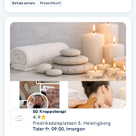
Betala senare
Presentkort
Hollywood Peel
Hot Stone Massage
Hot yoga
Hudföryngring
Huduppstramning
Hudvård
Hyaluronsyra
SG Kroppsterapi
4.9
Fredriksdalsplatsen 5
,
Helsingborg
Hyperhidros
Tider fr. 09:00, Imorgon