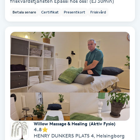
friskvårdstjänsten Epassi hos oss! (EJ 30min)
Ansiktsbehandling djuprengörande
Betala senare
Certifikat
Presentkort
Friskvård
B
Babylights
Balayage
Bambumassage
Barber
Barnklippning
BIAB
Willow Massage & Healing (Aktiv Fysio)
4.8
HENRY DUNKERS PLATS 4
,
Helsingborg
Blowout