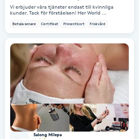
Vi erbjuder våra tjänster endast till kvinnliga
kunder. Tack för förståelsen! Her World ...
Personlig tränare
Betala senare
Certifikat
Presentkort
Friskvård
Picolaser
Piercing
Pigmentbehandling
Pigmentfläckar
Plastikkirurgi
Powder brows
Salong Milepa
Power Yoga