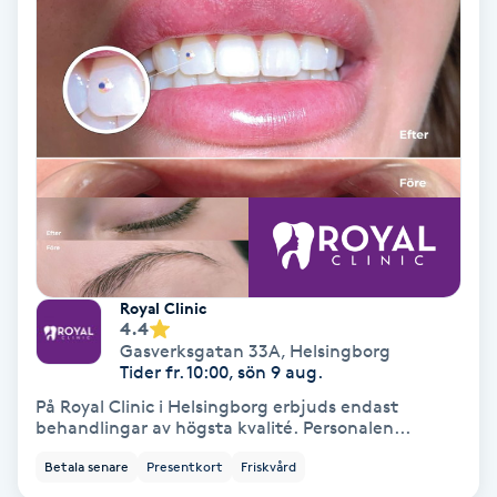
Nagelvård
Naglar borttagning
Naglar reparation
Naprapati
Navelpiercing
Royal Clinic
4.4
Gasverksgatan 33A
,
Helsingborg
NBE-massage
Tider fr. 10:00, sön 9 aug.
På Royal Clinic i Helsingborg erbjuds endast
behandlingar av högsta kvalité. Personalen...
Ny frisyr
O
Betala senare
Presentkort
Friskvård