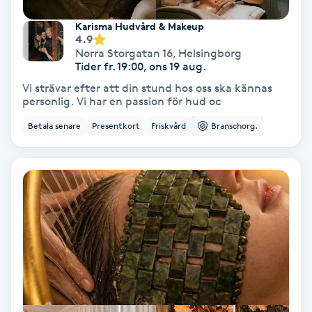
Regndroppsmassage
Karisma Hudvård & Makeup
4.9
Reiki
Norra Storgatan 16
,
Helsingborg
Tider fr. 19:00, ons 19 aug.
Reikihealing
Vi strävar efter att din stund hos oss ska kännas
personlig. Vi har en passion för hud oc
Reiki massage
Betala senare
Presentkort
Friskvård
Branschorg.
Restorative Yoga
Rosacea
Rosenmetoden
Ryggmassage
S