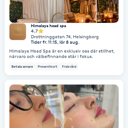
Samtalsterapi
Himalaya head spa
Senioryoga
4.7
Drottninggatan 74
,
Helsingborg
Tider fr. 11:15, lör 8 aug.
Shiatsu
Himalaya Head Spa är en exklusiv oas där stillhet,
närvaro och välbefinnande står i fokus.
Singelfransar
Betala senare
Presentkort
Friskvård
Sjukgymnastik
Skalpmassage
Skinbooster
Sklerosering