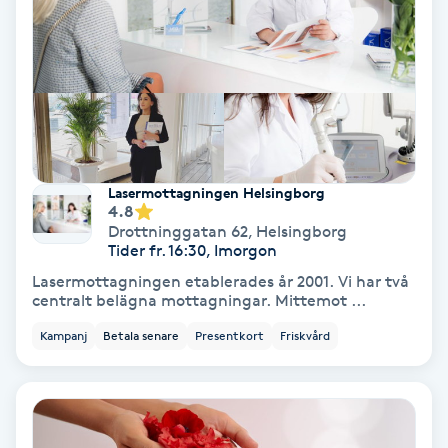
Fransförlängning Volym
Fransk manikyr
Fransrengöring
Lasermottagningen Helsingborg
Frekvensterapi
4.8
Drottninggatan 62
,
Helsingborg
Tider fr. 16:30, Imorgon
Friskvård
Lasermottagningen etablerades år 2001. Vi har två
centralt belägna mottagningar. Mittemot ...
Friskvårdsmassage
Kampanj
Betala senare
Presentkort
Friskvård
Frisör
Funktionsanalys