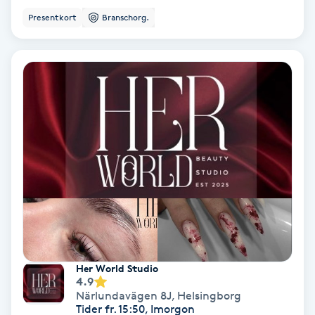
Osteopati
Presentkort
Branschorg.
P
Paraffinbehandling
Pedikyr
Pensionärklippning
Permanent
Permanent hårborttagning
Permanent ögonbrynsmakeup
Her World Studio
4.9
Närlundavägen 8J
,
Helsingborg
Personal shopper
Tider fr. 15:50, Imorgon