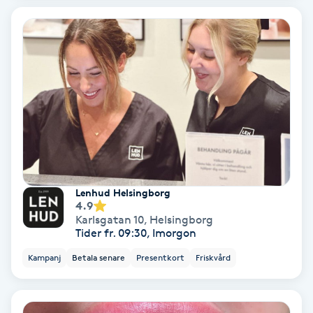
Nagelförlängning akryl
Nagelförlängning gelé
Nagelförlängning glasfiber
Nagelförlängning silke
Nagelförstärkning
Lenhud Helsingborg
4.9
Karlsgatan 10
,
Helsingborg
Nagelklippning
Tider fr. 09:30, Imorgon
Kampanj
Betala senare
Presentkort
Friskvård
Nagelsvamp
Nageltrång