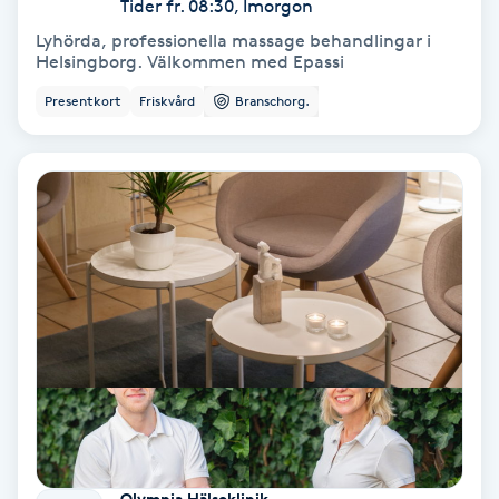
Tider fr. 08:30, Imorgon
Lyhörda, professionella massage behandlingar i
Bottenfärg
Helsingborg. Välkommen med Epassi
Presentkort
Friskvård
Branschorg.
Brynformning
Brynfärgning
Brynplockning
Bröllopsuppsättning
C
Celluliter
Coachning
Olympia Hälsoklinik