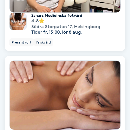
Spa
Sahars Medicinska fotvård
4.8
Södra Storgatan 17
,
Helsingborg
Spa manikyr & pedikyr
Tider fr. 13:00, lör 8 aug.
Presentkort
Friskvård
Spa-manikyr
Spa-pedikyr
Spraytan
Stylist
Sugaring
Svensk massage