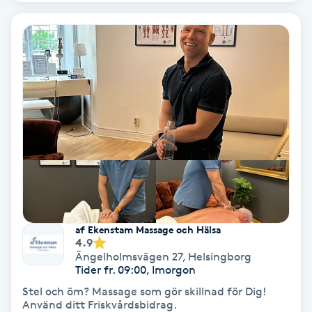
Olaplex
Olaplexbehandling
Ombre
Ombre brows
Ombre naglar
Optiker
af Ekenstam Massage och Hälsa
4.9
Ortobionomi
Ängelholmsvägen 27
,
Helsingborg
Tider fr. 09:00, Imorgon
Ortopedi
Stel och öm? Massage som gör skillnad för Dig!
Använd ditt Friskvårdsbidrag.