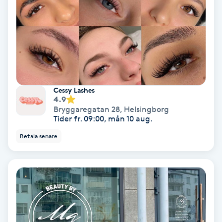
Hypnos
Hårborttagning
Hårbottenbehandling
Cessy Lashes
Hårförlängning
4.9
Bryggaregatan 28
,
Helsingborg
Tider fr. 09:00, mån 10 aug.
Hårvård
Betala senare
Hälsa
Hälsprickor
I
Idrottsmassage