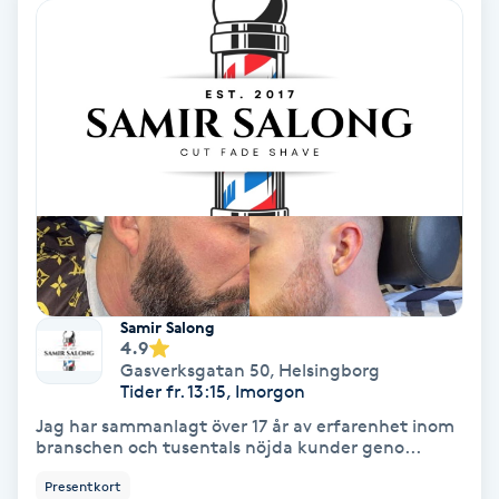
Medium
Megavolymfransar
Melasma
Mesoterapi
MicroPen
Samir Salong
Microshading
4.9
Gasverksgatan 50
,
Helsingborg
Tider fr. 13:15, Imorgon
Mixfransar
Jag har sammanlagt över 17 år av erfarenhet inom
N
branschen och tusentals nöjda kunder geno...
Presentkort
Nagelförlängning