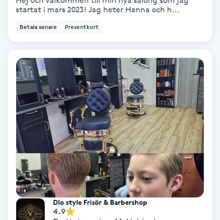
Hej och välkommen till min nya salong som jag
startat i mars 2023! Jag heter Hanna och h...
Bottenfärg
Betala senare
Presentkort
Brynformning
Brynfärgning
Brynplockning
Bröllopsuppsättning
C
Celluliter
Coachning
Dlo style Frisör & Barbershop
4.9