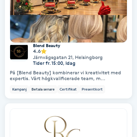
Laserbehandling
Lashlift Keratin
LED-ljusterapi
Blend Beauty
4.6
Liktornar
Järnvägsgatan 21
,
Helsingborg
Tider fr. 15:00, Idag
LPG
På [Blend Beauty] kombinerar vi kreativitet med
expertis. Vårt högkvalificerade team, m...
LPG-behandling
Kampanj
Betala senare
Certifikat
Presentkort
LPG-massage
Luggklippning