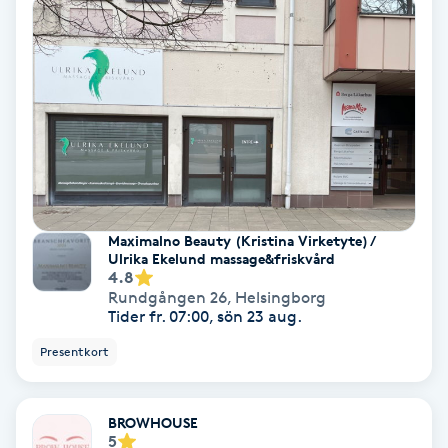
Nagelvård
Naglar borttagning
Naglar reparation
Naprapati
Maximalno Beauty (Kristina Virketyte) /
Ulrika Ekelund massage&friskvård
Navelpiercing
4.8
Rundgången 26
,
Helsingborg
Tider fr. 07:00, sön 23 aug.
NBE-massage
Presentkort
Ny frisyr
O
BROWHOUSE
5