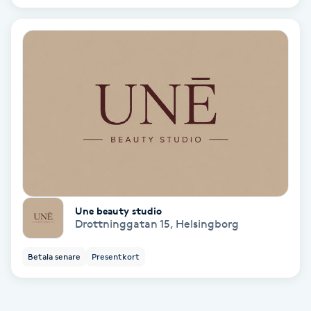
Personlig tränare
Picolaser
Piercing
Pigmentbehandling
Pigmentfläckar
Une beauty studio
Drottninggatan 15
,
Helsingborg
Plastikkirurgi
Betala senare
Presentkort
Powder brows
Power Yoga