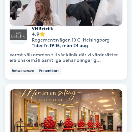
Koppningsmassage
Kosmetisk tatuering
VN Estetik
4.9
Regementsvägen 10 C
,
Helsingborg
Kostrådgivning
Tider fr. 19:15, mån 24 aug.
Varmt välkommen till vår klinik där vi värdesätter
Kroppsinpackning
era önskemål! Samtliga behandlingar g...
Betala senare
Presentkort
Kroppspeeling
Käkledsbehandling
Kärlbehandling
L