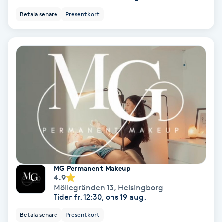
Färgning
Betala senare
Presentkort
Föning
G
Gel naglar
Gelenaglar
Gellack
Gellack med förstärkning
MG Permanent Makeup
4.9
Möllegränden 13
,
Helsingborg
Gravidmassage
Tider fr. 12:30, ons 19 aug.
Betala senare
Presentkort
Gravidyoga