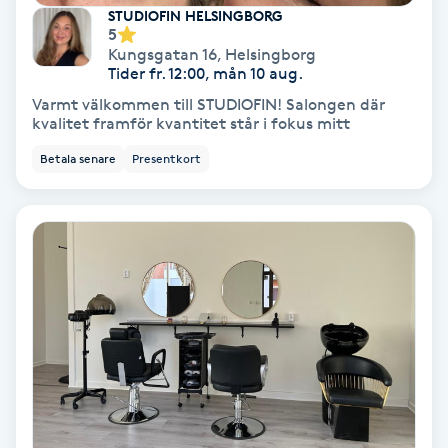
Extensions borttagning
STUDIOFIN HELSINGBORG
5
Kungsgatan 16
,
Helsingborg
Eyeliner-tatuering
Tider fr. 12:00, mån 10 aug.
F
Varmt välkommen till STUDIOFIN! Salongen där
kvalitet framför kvantitet står i fokus mitt
Face framing
Betala senare
Presentkort
Faceliftmassage
Fet hårbotten
Fettreducering
Fibromassage
Fillers