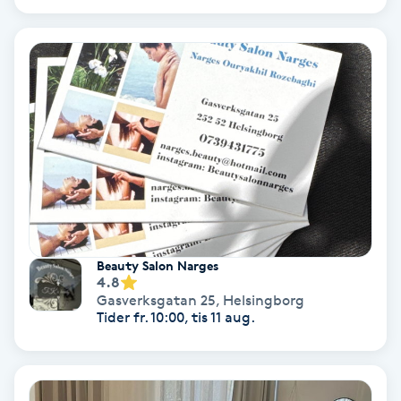
Gruppträning
Gua Sha-massage
H
Hatha Yoga
Headspa
Beauty Salon Narges
Healing
4.8
Gasverksgatan 25
,
Helsingborg
Tider fr. 10:00, tis 11 aug.
Herrklippning
HIFU