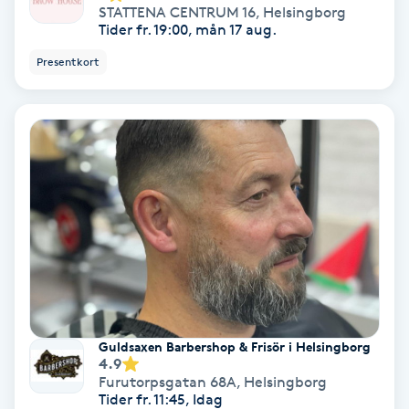
STATTENA CENTRUM 16
,
Helsingborg
Olaplex
Tider fr. 19:00, mån 17 aug.
Presentkort
Olaplexbehandling
Ombre
Ombre brows
Ombre naglar
Optiker
Ortobionomi
Guldsaxen Barbershop & Frisör i Helsingborg
4.9
Ortopedi
Furutorpsgatan 68A
,
Helsingborg
Tider fr. 11:45, Idag