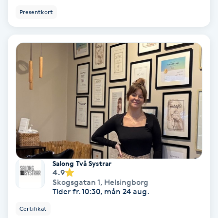
Osteopati
Presentkort
P
Paraffinbehandling
Pedikyr
Pensionärklippning
Permanent
Permanent hårborttagning
Salong Två Systrar
4.9
Skogsgatan 1
,
Helsingborg
Permanent ögonbrynsmakeup
Tider fr. 10:30, mån 24 aug.
Certifikat
Personal shopper