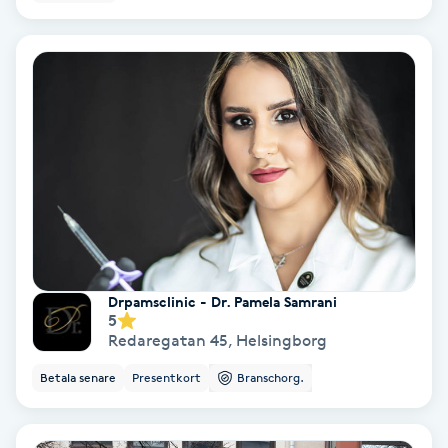
Nagelförlängning akryl
Nagelförlängning gelé
Nagelförlängning glasfiber
Nagelförlängning silke
Nagelförstärkning
Drpamsclinic - Dr. Pamela Samrani
5
Nagelklippning
Redaregatan 45
,
Helsingborg
Betala senare
Presentkort
Branschorg.
Nagelsvamp
Nageltrång