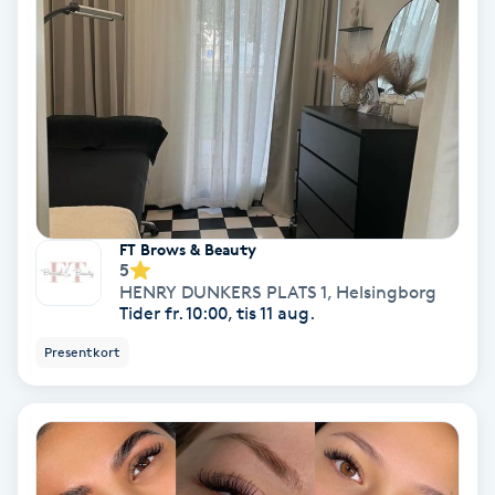
Hollywood Peel
Hot Stone Massage
Hot yoga
Hudföryngring
FT Brows & Beauty
5
Huduppstramning
HENRY DUNKERS PLATS 1
,
Helsingborg
Tider fr. 10:00, tis 11 aug.
Hudvård
Presentkort
Hyaluronsyra
Hyperhidros