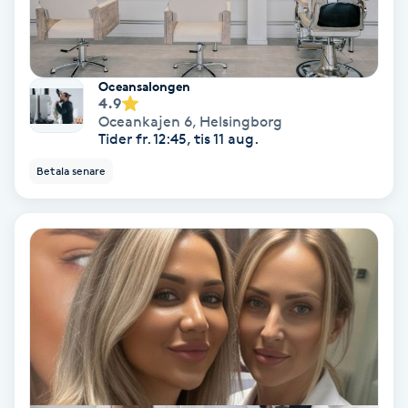
Keratinbehandling
Kinesiologi
Oceansalongen
4.9
Oceankajen 6
,
Helsingborg
Kinesisk medicin
Tider fr. 12:45, tis 11 aug.
Betala senare
Kiropraktik
Klangmassage
Klippning
Klippning & Slingor
Klippning ungdom