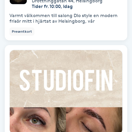
Drottninggatan 44
,
Helsingborg
Color correction
Tider fr. 10:00, Idag
Varmt välkommen till salong Dlo style en modern
Cryoterapi
frisör mitt i hjärtat av Helsingborg, vår
D
Presentkort
Damklippning
Dermapen
Diamantslipning
E
Enzympeeling
Extensions