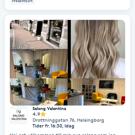
Presentkort
Ansiktsbehandling djuprengörande
B
Babylights
Balayage
Bambumassage
Barber
Barnklippning
Salong Valentina
4.9
BIAB
Drottninggatan 76
,
Helsingborg
Tider fr. 16:30, Idag
Blowout