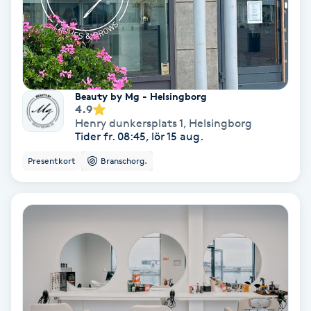
IPL
IPL hårborttagning
Beauty by Mg - Helsingborg
IR-massage
4.9
Henry dunkersplats 1
,
Helsingborg
J
Tider fr. 08:45, lör 15 aug.
Presentkort
Branschorg.
Japansk massage
K
K18
Katun fransar
Kemisk peeling