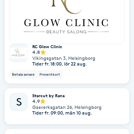
Lymfmassage
Läpptatuering
M
Makeup
RC Glow Clinic
4.8
Vikingsgatan 3
,
Helsingborg
Manikyr & Pedikyr
Tider fr. 18:00, lör 22 aug.
Betala senare
Presentkort
Massage
Medial vägledning
Starcut by Rana
S
4.9
Gasverksgatan 26
,
Helsingborg
Medicinsk massage
Tider fr. 09:00, mån 10 aug.
Meditation