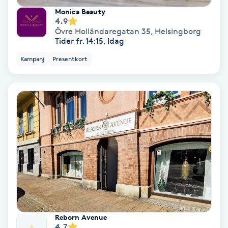
Monica Beauty
Fotmassage
4.9
Övre Holländaregatan 35
,
Helsingborg
Tider fr. 14:15, Idag
Fotsvamp
Kampanj
Presentkort
Fotvård
Fransar
Fransborttagning
Fransfärgning
Fransförlängning
Fransförlängning Megavolym
Reborn Avenue
4.7