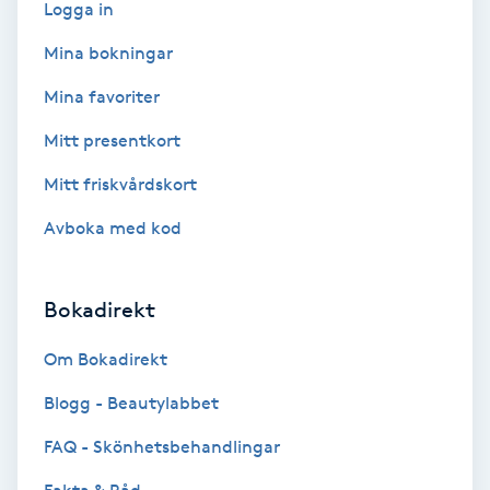
Logga in
Regndroppsmassage
Mina bokningar
Reiki
Mina favoriter
Reikihealing
Mitt presentkort
Mitt friskvårdskort
Reiki massage
Avboka med kod
Restorative Yoga
Bokadirekt
Rosacea
Om Bokadirekt
Rosenmetoden
Blogg - Beautylabbet
Ryggmassage
FAQ - Skönhetsbehandlingar
S