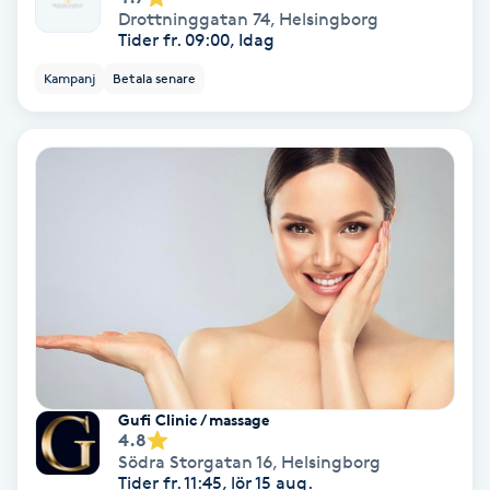
Drottninggatan 74
,
Helsingborg
Fransförlängning Volym
Tider fr. 09:00, Idag
Kampanj
Betala senare
Fransk manikyr
Fransrengöring
Frekvensterapi
Friskvård
Friskvårdsmassage
Frisör
Gufi Clinic / massage
4.8
Funktionsanalys
Södra Storgatan 16
,
Helsingborg
Tider fr. 11:45, lör 15 aug.