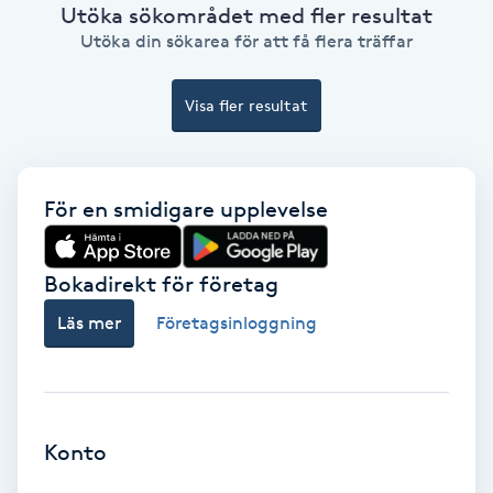
Utöka sökområdet med fler resultat
Utöka din sökarea för att få flera träffar
PRP (Platelet Rich Plasma)
Visa fler resultat
PRX-T33
Psoriasis
För en smidigare upplevelse
PT
R
Bokadirekt för företag
Radiofrekvens
Läs mer
Företagsinloggning
Rakning
Reflexologi
Konto