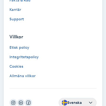
Fakta & Råd
Samtalsterapi
Karriär
Support
Senioryoga
Shiatsu
Villkor
Etisk policy
Singelfransar
Integritetspolicy
Sjukgymnastik
Cookies
Skalpmassage
Allmäna villkor
Skinbooster
Sklerosering
Svenska