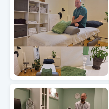
Babylights
Balayage
Bambumassage
Barber
Barnklippning
BIAB
Blowout
Bottenfärg