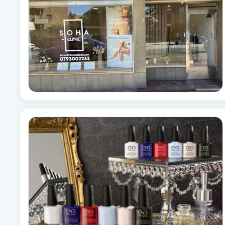
Fransk manikyr
Fransrengöring
Frekvensterapi
Friskvård
Friskvårdsmassage
Frisör
Funktionsanalys
Färgning