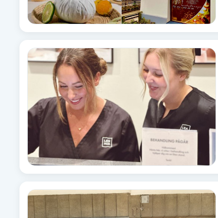
Fotsvamp
Fotvård
Fransar
Fransborttagning
Fransfärgning
Fransförlängning
Fransförlängning Megavolym
Fransförlängning Volym