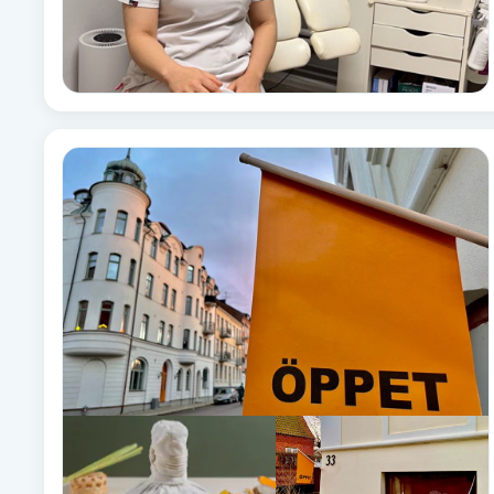
Eyeliner-tatuering
F
Face framing
Faceliftmassage
Fet hårbotten
Fettreducering
Fibromassage
Fillers
Fotmassage