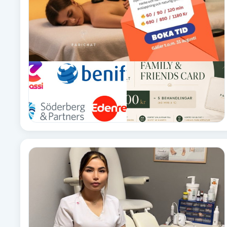
Cryoterapi
D
Damklippning
Dermapen
Diamantslipning
E
Enzympeeling
Extensions
Extensions borttagning