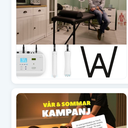
Brynformning
Brynfärgning
Brynplockning
Bröllopsuppsättning
C
Celluliter
Coachning
Color correction