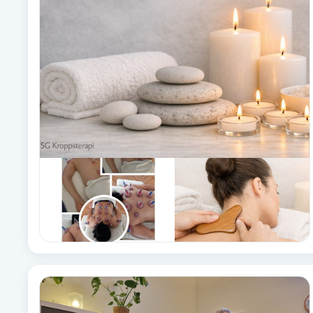
Alternativmedicin
Andningsmassage
Ansiktslyft utan kirurgi
Aromamassage
Ashtanga Yoga
Ayurveda
Ayurvedisk Massage
Ansiktsbehandling djuprengörande
B