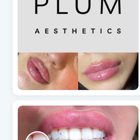
Brynformning
Brynfärgning
Brynplockning
Bröllopsuppsättning
C
Celluliter
Coachning
Color correction