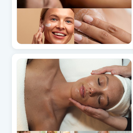
Fransk manikyr
Fransrengöring
Frekvensterapi
Friskvård
Friskvårdsmassage
Frisör
Funktionsanalys
Färgning