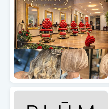
Babylights
Balayage
Bambumassage
Barber
Barnklippning
BIAB
Blowout
Bottenfärg