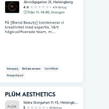
Järnvägsgatan 21
,
Helsingborg
4.6
419 Betyg
Tider fr. 14:40, Imorgon
På [Blend Beauty] kombinerar vi
kreativitet med expertis. Vårt
högkvalificerade team, m...
Kampanj
Betala senare
Certifikat
Presentkort
PLŪM AESTHETICS
Södra Storgatan 11-13
,
Helsingborg
5
43 Betyg