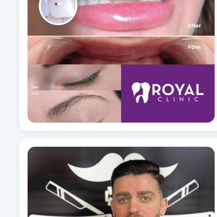
Cryoterapi
D
Damklippning
Dermapen
Diamantslipning
E
Enzympeeling
Extensions
Extensions borttagning