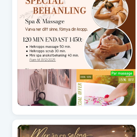
Alternativmedicin
Andningsmassage
Ansiktslyft utan kirurgi
Aromamassage
Ashtanga Yoga
Ayurveda
Ayurvedisk Massage
Ansiktsbehandling djuprengörande
B