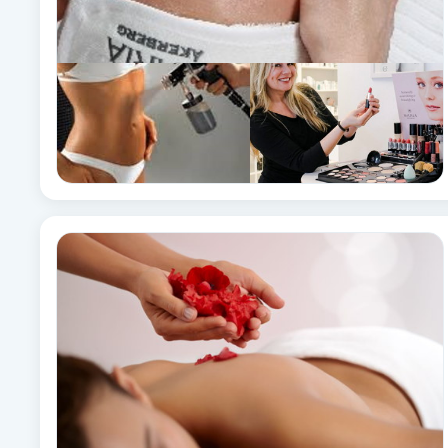
Fotsvamp
Fotvård
Fransar
Fransborttagning
Fransfärgning
Fransförlängning
Fransförlängning Megavolym
Fransförlängning Volym