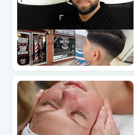
Eyeliner-tatuering
F
Face framing
Faceliftmassage
Fet hårbotten
Fettreducering
Fibromassage
Fillers
Fotmassage