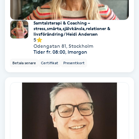
PRP (Platelet Rich Plasma)
Samtalsterapi & Coaching –
stress,smärta,självkänsla,relationer &
PRX-T33
livsförändring/ Heidi Andersen
5
Odengatan 81
,
Stockholm
Psoriasis
Tider fr. 08:00, Imorgon
Betala senare
Certifikat
Presentkort
PT
R
Radiofrekvens
Rakning
Reflexologi