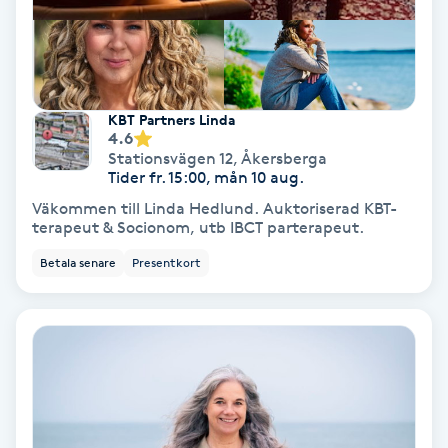
Fransförlängning Volym
Fransk manikyr
KBT Partners Linda
4.6
Fransrengöring
Stationsvägen 12
,
Åkersberga
Tider fr. 15:00, mån 10 aug.
Frekvensterapi
Väkommen till Linda Hedlund. Auktoriserad KBT-
terapeut & Socionom, utb IBCT parterapeut.
Friskvård
Betala senare
Presentkort
Friskvårdsmassage
Frisör
Funktionsanalys