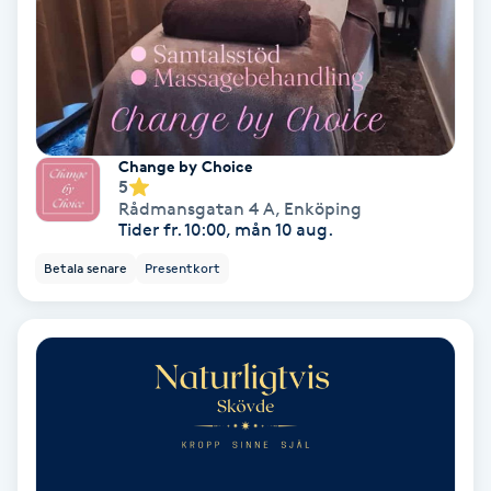
Terapi
Thaimassage
Toning
Change by Choice
5
Torr hårbotten
Rådmansgatan 4 A
,
Enköping
Tider fr. 10:00, mån 10 aug.
Torrborstning
Betala senare
Presentkort
Triggerpunktsmassage
Trådning
Träning