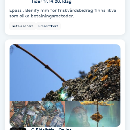
Tider fr. 14:00, Idag
Medium
Epassi, Benify mm för friskvårdsbidrag finns likväl
som olika betalningsmetoder.
Megavolymfransar
Betala senare
Presentkort
Melasma
Mesoterapi
MicroPen
Microshading
Mixfransar
N
Nagelförlängning
C.E Holistic - Online