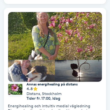
Laserbehandling
Lashlift Keratin
LED-ljusterapi
Liktornar
LPG
LPG-behandling
LPG-massage
Annas energihealing på distans
4.8
Distans
,
Stockholm
Luggklippning
Tider fr. 17:00, Idag
Energihealing och intuitiv medial vägledning