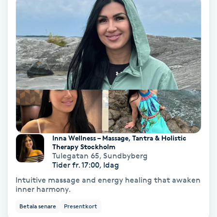
IPL
IPL hårborttagning
IR-massage
J
Japansk massage
K
Inna Wellness – Massage, Tantra & Holistic
Therapy Stockholm
K18
Tulegatan 65
,
Sundbyberg
Tider fr. 17:00, Idag
Intuitive massage and energy healing that awaken
Katun fransar
inner harmony.
Betala senare
Presentkort
Kemisk peeling