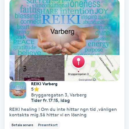
Koppningsmassage
Kosmetisk tatuering
Kostrådgivning
Kroppsinpackning
Kroppspeeling
REIKI Varberg
5
Käkledsbehandling
Bryggaregatan 3
,
Varberg
Tider fr. 17:15, Idag
Kärlbehandling
REIKI healing ! Om du inte hittar ngn tid ,vänligen
kontakta mig.Så hittar vi en lösning
L
Betala senare
Presentkort