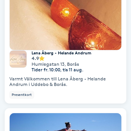
Hollywood Peel
Hot Stone Massage
Hot yoga
Lena Åberg - Helande Andrum
Hudföryngring
4.9
Humlegatan 13
,
Borås
Tider fr. 10:00, tis 11 aug.
Huduppstramning
Varmt Välkommen till Lena Åberg - Helande
Andrum i Uddebo & Borås.
Hudvård
Presentkort
Hyaluronsyra
Hyperhidros