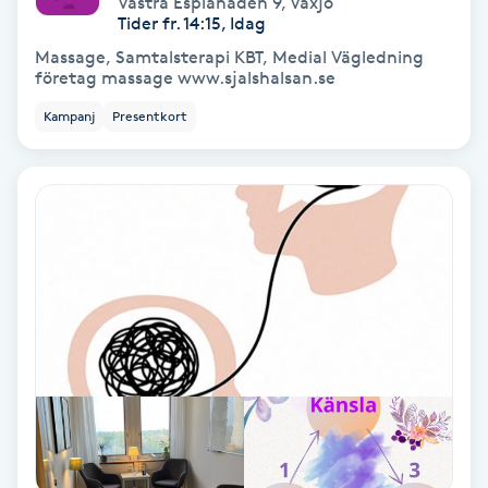
Västra Esplanaden 9
,
Växjö
Color correction
Tider fr. 14:15, Idag
Massage, Samtalsterapi KBT, Medial Vägledning
Cryoterapi
företag massage www.sjalshalsan.se
D
Kampanj
Presentkort
Damklippning
Dermapen
Diamantslipning
E
Enzympeeling
Extensions