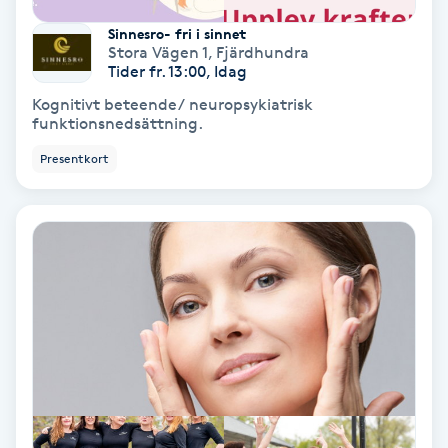
Osteopati
Sinnesro- fri i sinnet
P
Stora Vägen 1
,
Fjärdhundra
Tider fr. 13:00, Idag
Paraffinbehandling
Kognitivt beteende/ neuropsykiatrisk
funktionsnedsättning.
Pedikyr
Presentkort
Pensionärklippning
Permanent
Permanent hårborttagning
Permanent ögonbrynsmakeup
Personal shopper