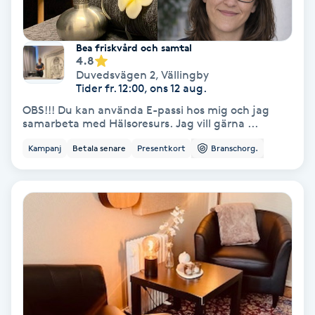
Fotmassage
Bea friskvård och samtal
Fotsvamp
4.8
Duvedsvägen 2
,
Vällingby
Tider fr. 12:00, ons 12 aug.
Fotvård
OBS!!! Du kan använda E-passi hos mig och jag
samarbeta med Hälsoresurs. Jag vill gärna ...
Fransar
Kampanj
Betala senare
Presentkort
Branschorg.
Fransborttagning
Fransfärgning
Fransförlängning
Fransförlängning Megavolym