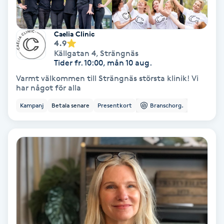
Personlig tränare
Caelia Clinic
4.9
Picolaser
Källgatan 4
,
Strängnäs
Tider fr. 10:00, mån 10 aug.
Piercing
Varmt välkommen till Strängnäs största klinik! Vi
har något för alla
Pigmentbehandling
Kampanj
Betala senare
Presentkort
Branschorg.
Pigmentfläckar
Plastikkirurgi
Powder brows
Power Yoga