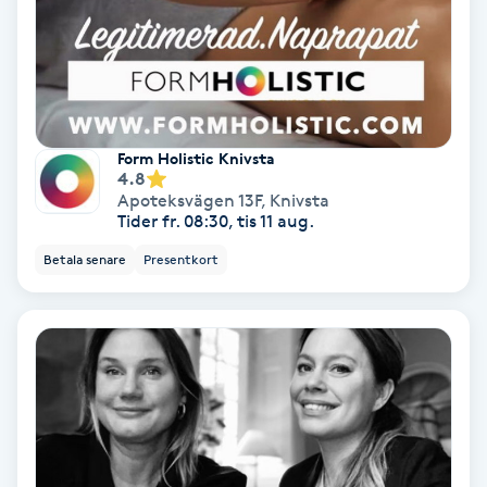
Spa
Spa manikyr & pedikyr
Form Holistic Knivsta
Spa-manikyr
4.8
Apoteksvägen 13F
,
Knivsta
Tider fr. 08:30, tis 11 aug.
Spa-pedikyr
Betala senare
Presentkort
Spraytan
Stylist
Sugaring
Svensk massage