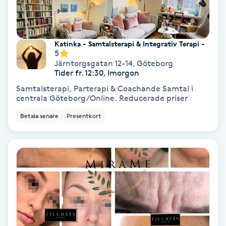
Samtalsterapi
Katinka - Samtalsterapi & Integrativ Terapi -
Senioryoga
5
Järntorgsgatan 12-14
,
Göteborg
Tider fr. 12:30, Imorgon
Shiatsu
Samtalsterapi, Parterapi & Coachande Samtal i
centrala Göteborg/Online. Reducerade priser
Singelfransar
Betala senare
Presentkort
Sjukgymnastik
Skalpmassage
Skinbooster
Sklerosering