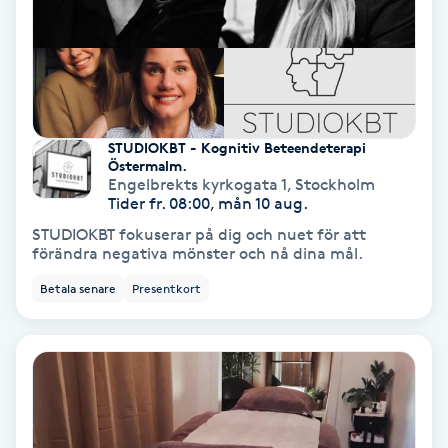
Svettbehandling
T
Tuina-massage
STUDIOKBT - Kognitiv Beteendeterapi
Östermalm.
Taktil massage
Engelbrekts kyrkogata 1
,
Stockholm
Tider fr. 08:00, mån 10 aug.
Tandblekning
STUDIOKBT fokuserar på dig och nuet för att
förändra negativa mönster och nå dina mål.
Tandläkare
Betala senare
Presentkort
Tatuering
Tatueringsborttagning