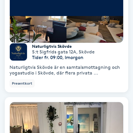
Tvätt & Fön
V
Vaccination
Vampyrbehandling
Naturligtvis Skövde
S:t Sigfrids gata 12A
,
Skövde
Tider fr. 09:00, Imorgon
Vaxning
Naturligtvis Skövde är en samtalsmottagning och
yogastudio i Skövde, där flera privata ...
Vaxning brasiliansk
Presentkort
Veterinär
Vibrationsmassage
Vinyasa Yoga