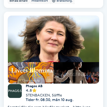
Betala senare
Presentkort
Branschorg.
Ansiktsbehandling djuprengörande
B
Babylights
Balayage
Bambumassage
Barber
Barnklippning
Phagos AB
4.8
BIAB
STENBACKEN
,
Säffle
Tider fr. 08:30, mån 10 aug.
Blowout