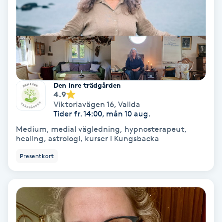
Färgning
Föning
G
Gel naglar
Den inre trädgården
4.9
Viktoriavägen 16
,
Vallda
Gelenaglar
Tider fr. 14:00, mån 10 aug.
Medium, medial vägledning, hypnosterapeut,
Gellack
healing, astrologi, kurser i Kungsbacka
Presentkort
Gellack med förstärkning
Gravidmassage
Gravidyoga