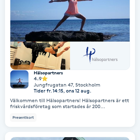
Hypnos
Hårborttagning
Hårbottenbehandling
Hårförlängning
Hälsopartners
Hårvård
4.9
Jungfrugatan 47
,
Stockholm
Tider fr. 14:15, ons 12 aug.
Hälsa
Välkommen till Hälsopartners! Hälsopartners är ett
friskvårdsföretag som startades år 200...
Hälsprickor
Presentkort
I
Idrottsmassage