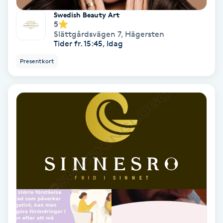
Olaplex
Swedish Beauty Art
5
Slättgårdsvägen 7
,
Hägersten
Olaplexbehandling
Tider fr. 15:45, Idag
Presentkort
Ombre
Ombre brows
Ombre naglar
Optiker
Ortobionomi
Ortopedi