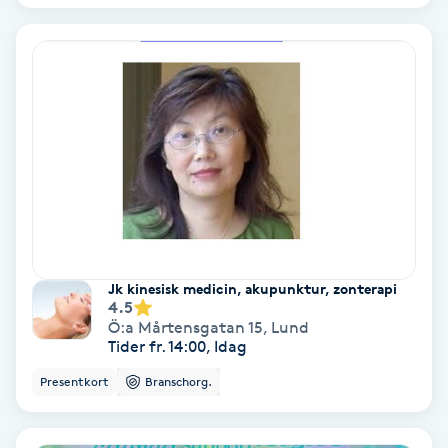
Keratinbehandling
Kinesiologi
Kinesisk medicin
Kiropraktik
Klangmassage
Jk kinesisk medicin, akupunktur, zonterapi
4.5
Klippning
Ö:a Mårtensgatan 15
,
Lund
Tider fr. 14:00, Idag
Klippning & Slingor
Presentkort
Branschorg.
Klippning ungdom