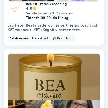
Extensions borttagning
Bea KBT terapi/ coaching
4.8
Vendevägen 90
,
Danderyd
Eyeliner-tatuering
Tider fr. 08:00, tis 11 aug.
F
Jag heter Beata Sadel och är certifierad coach och
KBT terapeut. KBT (Kognitiv beteendete...
Face framing
Betala senare
Presentkort
Branschorg.
Faceliftmassage
Fet hårbotten
Fettreducering
Fibromassage
Fillers