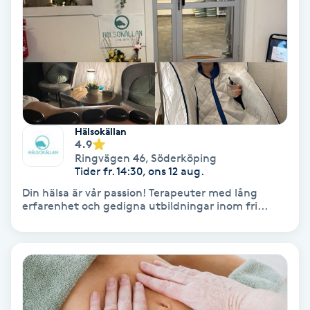
Volymfransar
Vårtor
Y
Yin Yoga
Hälsokällan
4.9
Yoga
Ringvägen 46
,
Söderköping
Tider fr. 14:30, ons 12 aug.
Yoga Nidra
Din hälsa är vår passion! Terapeuter med lång
erfarenhet och gedigna utbildningar inom fri...
Yogamassage
Z
Zonterapi