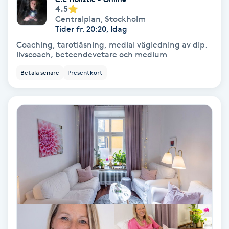
4.5
Centralplan
,
Stockholm
Nagelförlängning akryl
Tider fr. 20:20, Idag
Coaching, tarotläsning, medial vägledning av dip.
livscoach, beteendevetare och medium
Nagelförlängning gelé
Betala senare
Presentkort
Nagelförlängning glasfiber
Nagelförlängning silke
Nagelförstärkning
Nagelklippning
Nagelsvamp
Nageltrång