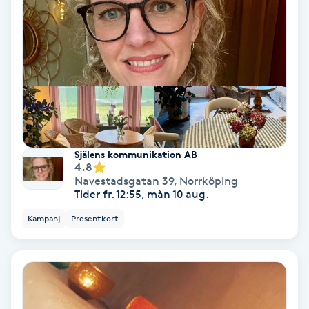
Gruppträning
Gua Sha-massage
H
Hatha Yoga
Själens kommunikation AB
4.8
Headspa
Navestadsgatan 39
,
Norrköping
Tider fr. 12:55, mån 10 aug.
Healing
Kampanj
Presentkort
Herrklippning
HIFU