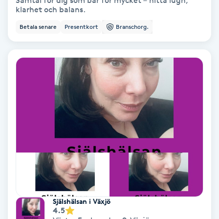
Samtal för dig som bär för mycket – hitta lugn,
klarhet och balans.
Bottenfärg
Betala senare
Presentkort
Branschorg.
Brynformning
Brynfärgning
Brynplockning
Bröllopsuppsättning
C
Celluliter
Coachning
Själshälsan i Växjö
4.5