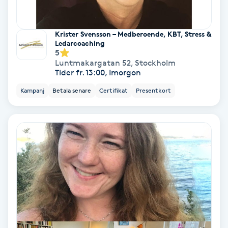
Regndroppsmassage
Krister Svensson – Medberoende, KBT, Stress &
Reiki
Ledarcoaching
5
Luntmakargatan 52
,
Stockholm
Reikihealing
Tider fr. 13:00, Imorgon
Kampanj
Betala senare
Certifikat
Presentkort
Reiki massage
Restorative Yoga
Rosacea
Rosenmetoden
Ryggmassage
S