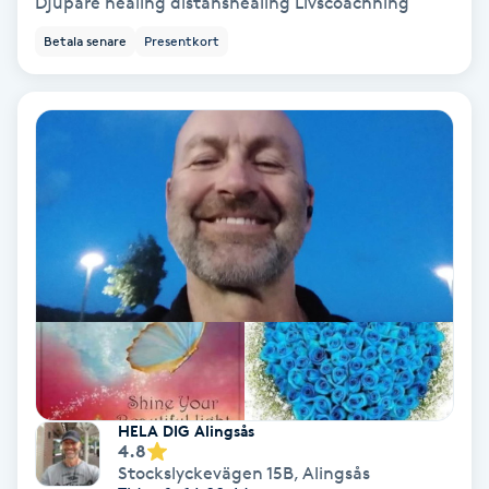
Djupare healing distanshealing Livscoachning
Lymfmassage
Betala senare
Presentkort
Läpptatuering
M
Makeup
Manikyr & Pedikyr
Massage
Medial vägledning
Medicinsk massage
HELA DIG Alingsås
4.8
Meditation
Stockslyckevägen 15B
,
Alingsås