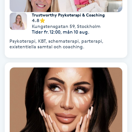
Nagelvård
Trustworthy Psykoterapi & Coaching
4.8
Kungstensgatan 59
,
Stockholm
Naglar borttagning
Tider fr. 12:00, mån 10 aug.
Psykoterapi, KBT, schematerapi, parterapi,
existentiella samtal och coaching.
Naglar reparation
Naprapati
Navelpiercing
NBE-massage
Ny frisyr
O