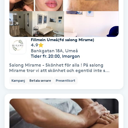
Skoinlägg
Skägg
Fillmein Umeå(fd salong Mirame)
Skäggfärgning
4.9
Bankgatan 18A
,
Umeå
Tider fr. 20:00, Imorgon
Skäggklippning
Salong Mirame - Skönhet för alla ! På salong
Mirame tror vi att skönhet och egentid inte s...
Skäggtrimmning
Kampanj
Betala senare
Presentkort
Skönhet
Slingor
Sockring