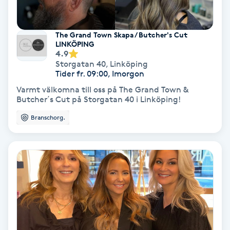
Fotmassage
The Grand Town Skapa / Butcher's Cut
Fotsvamp
LINKÖPING
4.9
Storgatan 40
,
Linköping
Fotvård
Tider fr. 09:00, Imorgon
Varmt välkomna till oss på The Grand Town &
Butcher´s Cut på Storgatan 40 i Linköping!
Fransar
Branschorg.
Fransborttagning
Fransfärgning
Fransförlängning
Fransförlängning Megavolym