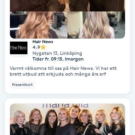
Fransförlängning Volym
Fransk manikyr
Hair News
Fransrengöring
4.9
Nygatan 13
,
Linköping
Frekvensterapi
Tider fr. 09:15, Imorgon
Varmt välkomna till oss på Hair News. Vi har ett
brett utbud att erbjuda och många års erf
Friskvård
Presentkort
Friskvårdsmassage
Frisör
Funktionsanalys