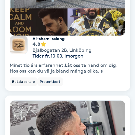
Osteopati
P
Paraffinbehandling
Al-shami salong
4.8
Pedikyr
Bjälbogatan 2B
,
Linköping
Tider fr. 10:00, Imorgon
Pensionärklippning
Minst tio års erfarenhet.Låt oss ta hand om dig.
Hos oss kan du välja bland många olika, s
Permanent
Betala senare
Presentkort
Permanent hårborttagning
Permanent ögonbrynsmakeup
Personal shopper