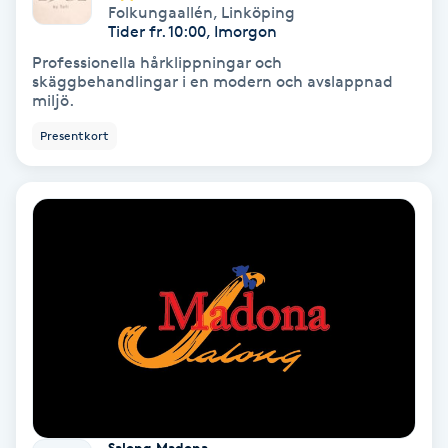
Folkungaallén
,
Linköping
Tider fr. 10:00, Imorgon
Koppningsmassage
Professionella hårklippningar och
skäggbehandlingar i en modern och avslappnad
Kosmetisk tatuering
miljö.
Presentkort
Kostrådgivning
Kroppsinpackning
Kroppspeeling
Käkledsbehandling
Kärlbehandling
L
Salong Madona