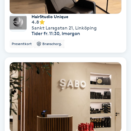
Svettbehandling
HairStudio Unique
T
4.8
Sankt Larsgatan 21
,
Linköping
Tider fr. 11:30, Imorgon
Tuina-massage
Presentkort
Branschorg.
Taktil massage
Tandblekning
Tandläkare
Tatuering
Tatueringsborttagning