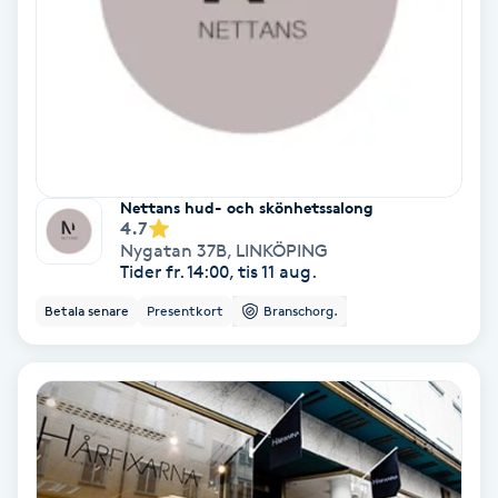
Samtalsterapi
Senioryoga
Shiatsu
Nettans hud- och skönhetssalong
Singelfransar
4.7
Nygatan 37B
,
LINKÖPING
Tider fr. 14:00, tis 11 aug.
Sjukgymnastik
Betala senare
Presentkort
Branschorg.
Skalpmassage
Skinbooster
Sklerosering