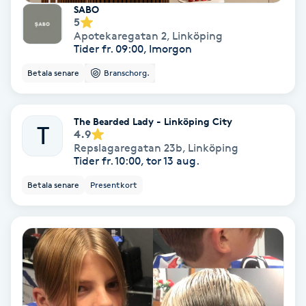
Terapi
SABO
5
Apotekaregatan 2
,
Linköping
Thaimassage
Tider fr. 09:00, Imorgon
Betala senare
Branschorg.
Toning
Torr hårbotten
The Bearded Lady - Linköping City
T
4.9
Repslagaregatan 23b
,
Linköping
Torrborstning
Tider fr. 10:00, tor 13 aug.
Betala senare
Presentkort
Triggerpunktsmassage
Trådning
Träning