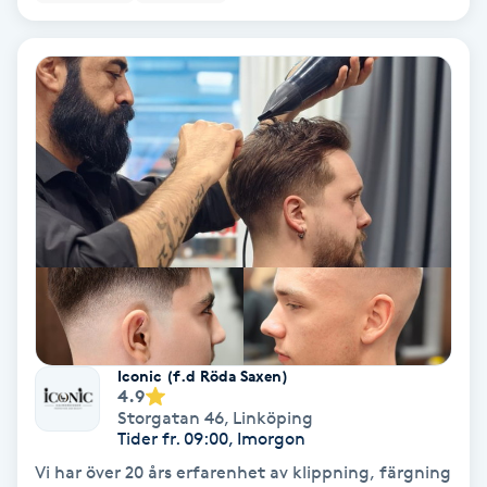
Hypnos
Hårborttagning
Hårbottenbehandling
Hårförlängning
Hårvård
Hälsa
Iconic (f.d Röda Saxen)
Hälsprickor
4.9
Storgatan 46
,
Linköping
I
Tider fr. 09:00, Imorgon
Vi har över 20 års erfarenhet av klippning, färgning
Idrottsmassage