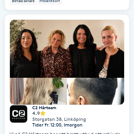
Betala senare
Presentkort
Ansiktsbehandling djuprengörande
B
Babylights
Balayage
Bambumassage
Barber
Barnklippning
C2 Hårteam
4.9
BIAB
Storgatan 38
,
Linköping
Tider fr. 12:00, Imorgon
Blowout