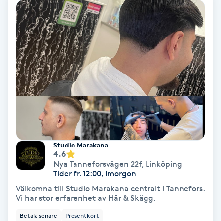
Hollywood Peel
Hot Stone Massage
Hot yoga
Hudföryngring
Huduppstramning
Studio Marakana
Hudvård
4.6
Nya Tanneforsvägen 22f
,
Linköping
Tider fr. 12:00, Imorgon
Hyaluronsyra
Välkomna till Studio Marakana centralt i Tannefors.
Vi har stor erfarenhet av Hår & Skägg.
Hyperhidros
Betala senare
Presentkort