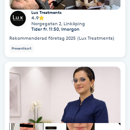
Lux Treatments
Nagelvård
4.9
Norgegatan 2
,
Linköping
Tider fr. 11:50, Imorgon
Naglar borttagning
Rekommenderad företag 2025 (Lux Treatments)
Naglar reparation
Presentkort
Naprapati
Navelpiercing
NBE-massage
Ny frisyr
O