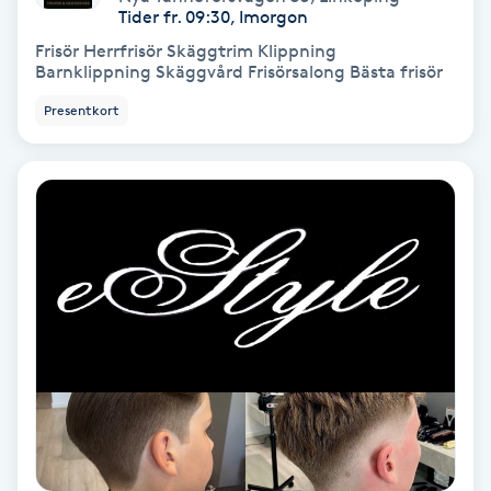
Tider fr. 09:30, Imorgon
Medium
Frisör Herrfrisör Skäggtrim Klippning
Barnklippning Skäggvård Frisörsalong Bästa frisör
Megavolymfransar
Presentkort
Melasma
Mesoterapi
MicroPen
Microshading
Mixfransar
N
Nagelförlängning