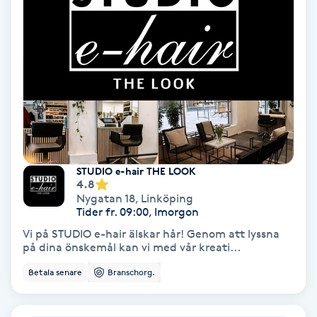
Gruppträning
Gua Sha-massage
H
Hatha Yoga
STUDIO e-hair THE LOOK
Headspa
4.8
Nygatan 18
,
Linköping
Healing
Tider fr. 09:00, Imorgon
Vi på STUDIO e-hair älskar hår! Genom att lyssna
på dina önskemål kan vi med vår kreati...
Herrklippning
Betala senare
Branschorg.
HIFU