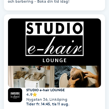
och barbering – Boka din tid idag!
IPL
IPL hårborttagning
IR-massage
J
Japansk massage
K
K18
STUDIO e-hair LOUNGE
Katun fransar
4.9
Nygatan 36
,
Linköping
Kemisk peeling
Tider fr. 14:45, tis 11 aug.