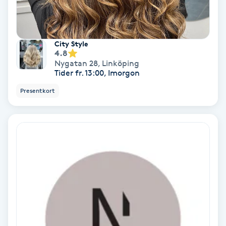
Regndroppsmassage
Reiki
City Style
4.8
Reikihealing
Nygatan 28
,
Linköping
Tider fr. 13:00, Imorgon
Reiki massage
Presentkort
Restorative Yoga
Rosacea
Rosenmetoden
Ryggmassage
S