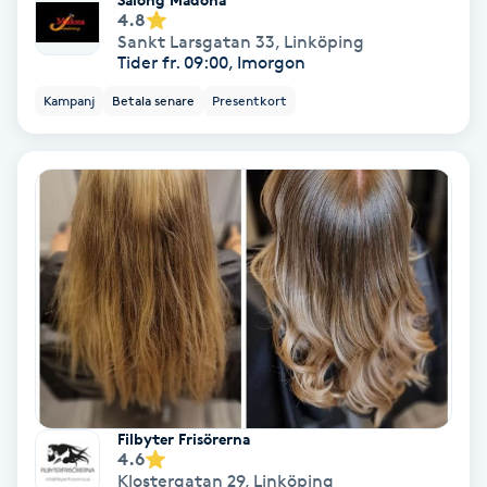
Laserbehandling
4.8
Sankt Larsgatan 33
,
Linköping
Tider fr. 09:00, Imorgon
Lashlift Keratin
Kampanj
Betala senare
Presentkort
LED-ljusterapi
Liktornar
LPG
LPG-behandling
LPG-massage
Luggklippning
Filbyter Frisörerna
4.6
Klostergatan 29
,
Linköping