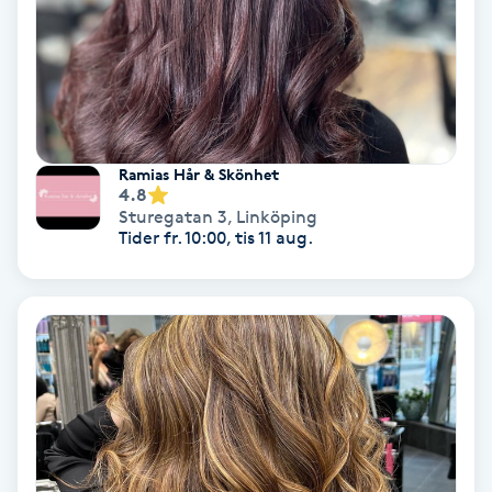
PRP (Platelet Rich Plasma)
PRX-T33
Psoriasis
Ramias Hår & Skönhet
4.8
Sturegatan 3
,
Linköping
PT
Tider fr. 10:00, tis 11 aug.
R
Radiofrekvens
Rakning
Reflexologi