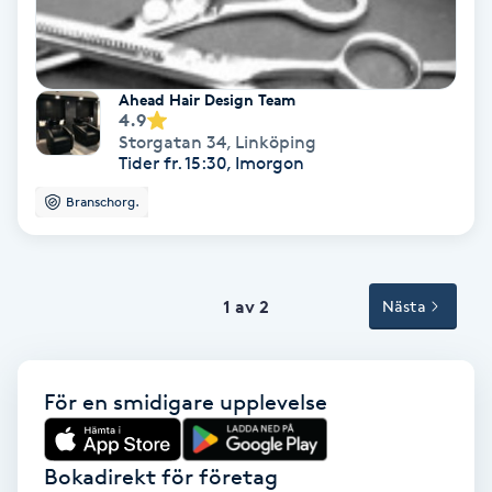
Volymfransar
Vårtor
Ahead Hair Design Team
4.9
Y
Storgatan 34
,
Linköping
Tider fr. 15:30, Imorgon
Yin Yoga
Branschorg.
Yoga
Yoga Nidra
1 av 2
Nästa
Yogamassage
För en smidigare upplevelse
Z
Zonterapi
Bokadirekt för företag