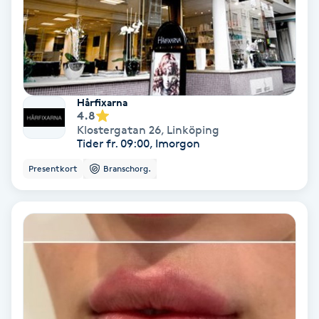
Skoinlägg
Skägg
Hårfixarna
Skäggfärgning
4.8
Klostergatan 26
,
Linköping
Tider fr. 09:00, Imorgon
Skäggklippning
Presentkort
Branschorg.
Skäggtrimmning
Skönhet
Slingor
Sockring