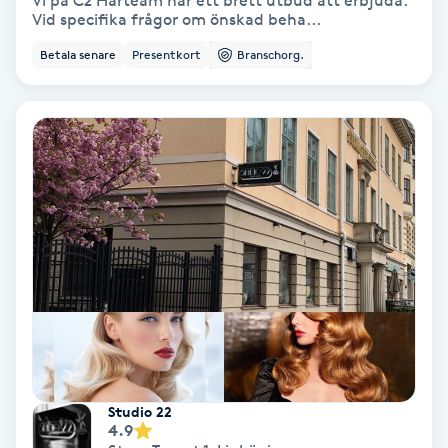
Vi på C2 Hårteam har ett brett utbud att erbjuda.
Vid specifika frågor om önskad beha...
Bottenfärg
Betala senare
Presentkort
Branschorg.
Brynformning
Brynfärgning
Brynplockning
Bröllopsuppsättning
C
Celluliter
Coachning
Studio 22
4.9