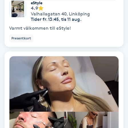
eStyle
4.9
Valhallagatan 40
,
Linköping
Nagelförlängning akryl
Tider fr. 13:45, tis 11 aug.
Varmt välkommen till eStyle!
Nagelförlängning gelé
Presentkort
Nagelförlängning glasfiber
Nagelförlängning silke
Nagelförstärkning
Nagelklippning
Nagelsvamp
Nageltrång