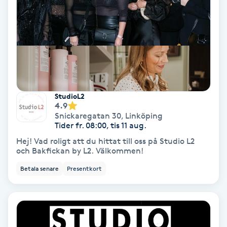
Färgning
Föning
G
Gel naglar
StudioL2
4.9
Gelenaglar
Snickaregatan 30
,
Linköping
Tider fr. 08:00, tis 11 aug.
Gellack
Hej! Vad roligt att du hittat till oss på Studio L2
och Bakfickan by L2. Välkommen!
Gellack med förstärkning
Betala senare
Presentkort
Gravidmassage
Gravidyoga