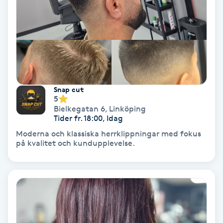
Personlig tränare
Picolaser
Piercing
Snap cut
5
Pigmentbehandling
Bielkegatan 6
,
Linköping
Tider fr. 18:00, Idag
Pigmentfläckar
Moderna och klassiska herrklippningar med fokus
på kvalitet och kundupplevelse.
Plastikkirurgi
Powder brows
Power Yoga