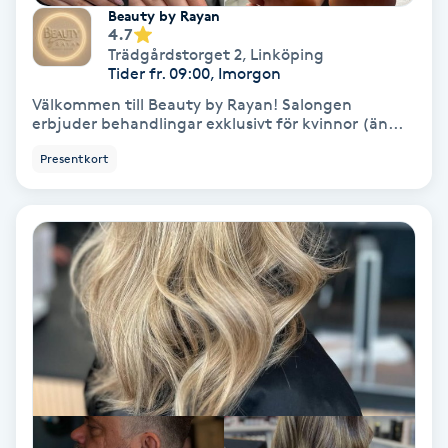
Extensions borttagning
Beauty by Rayan
4.7
Trädgårdstorget 2
,
Linköping
Eyeliner-tatuering
Tider fr. 09:00, Imorgon
F
Välkommen till Beauty by Rayan! Salongen
erbjuder behandlingar exklusivt för kvinnor (än...
Face framing
Presentkort
Faceliftmassage
Fet hårbotten
Fettreducering
Fibromassage
Fillers