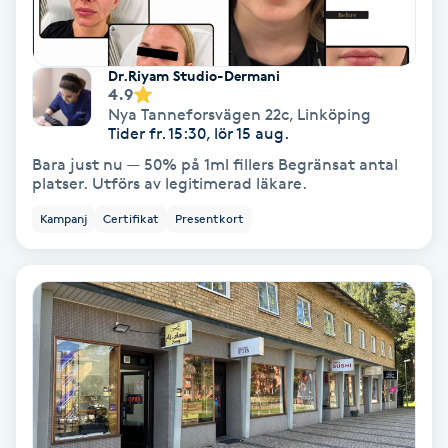
Olaplex
Olaplexbehandling
Dr.Riyam Studio-Dermani
4.9
Nya Tanneforsvägen 22c
,
Linköping
Ombre
Tider fr. 15:30, lör 15 aug.
Bara just nu — 50% på 1ml fillers Begränsat antal
platser. Utförs av legitimerad läkare.
Ombre brows
Kampanj
Certifikat
Presentkort
Ombre naglar
Optiker
Ortobionomi
Ortopedi