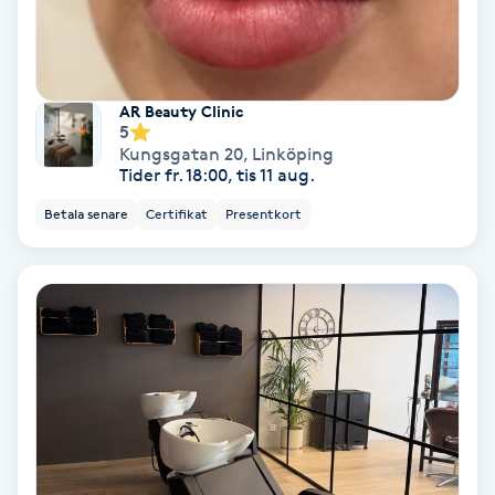
Spa
Spa manikyr & pedikyr
AR Beauty Clinic
5
Kungsgatan 20
,
Linköping
Spa-manikyr
Tider fr. 18:00, tis 11 aug.
Betala senare
Certifikat
Presentkort
Spa-pedikyr
Spraytan
Stylist
Sugaring
Svensk massage