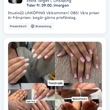
Stora Torget 1
,
Linköping
Color correction
Tider fr. 09:00, Imorgon
Studio22 LINKÖPING Välkommen! OBS! Våra priser
Cryoterapi
är frånpriser, begär gärna prisförslag.
D
Presentkort
Branschorg.
Damklippning
Dermapen
Diamantslipning
E
Enzympeeling
Extensions