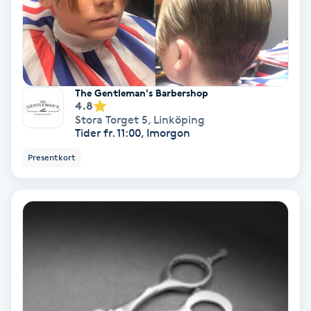
Tvätt & Fön
V
Vaccination
The Gentleman's Barbershop
Vampyrbehandling
4.8
Stora Torget 5
,
Linköping
Tider fr. 11:00, Imorgon
Vaxning
Presentkort
Vaxning brasiliansk
Veterinär
Vibrationsmassage
Vinyasa Yoga