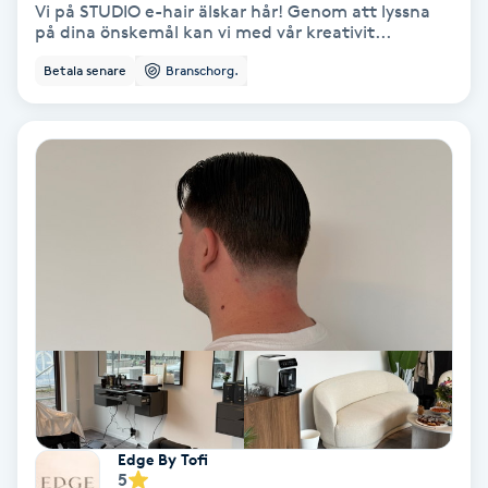
Vi på STUDIO e-hair älskar hår! Genom att lyssna
på dina önskemål kan vi med vår kreativit...
Keratinbehandling
Betala senare
Branschorg.
Kinesiologi
Kinesisk medicin
Kiropraktik
Klangmassage
Klippning
Klippning & Slingor
Edge By Tofi
Klippning ungdom
5