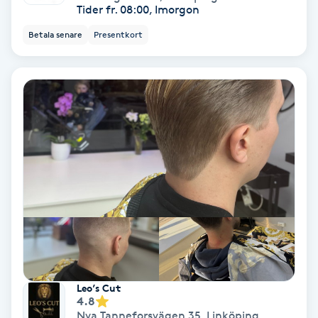
Lymfmassage
Tider fr. 08:00, Imorgon
Betala senare
Presentkort
Läpptatuering
M
Makeup
Manikyr & Pedikyr
Massage
Medial vägledning
Medicinsk massage
Leo’s Cut
Meditation
4.8
Nya Tanneforsvägen 35
,
Linköping