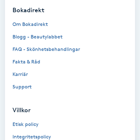
Bokadirekt
Svettbehandling
T
Om Bokadirekt
Tuina-massage
Blogg - Beautylabbet
FAQ - Skönhetsbehandlingar
Taktil massage
Fakta & Råd
Tandblekning
Karriär
Support
Tandläkare
Tatuering
Villkor
Tatueringsborttagning
Etisk policy
Integritetspolicy