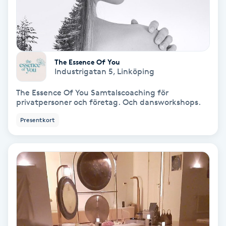
Regndroppsmassage
Reiki
The Essence Of You
Reikihealing
Industrigatan 5
,
Linköping
Reiki massage
The Essence Of You Samtalscoaching för
privatpersoner och företag. Och dansworkshops.
Restorative Yoga
Presentkort
Rosacea
Rosenmetoden
Ryggmassage
S