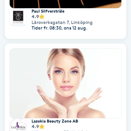
Paul Silfverstråle
Gruppträning
4.9
Läroverksgatan 7
,
Linköping
Tider fr. 08:30, ons 12 aug.
Gua Sha-massage
H
Hatha Yoga
Headspa
Healing
Herrklippning
HIFU
Lazokia Beauty Zone AB
4.9