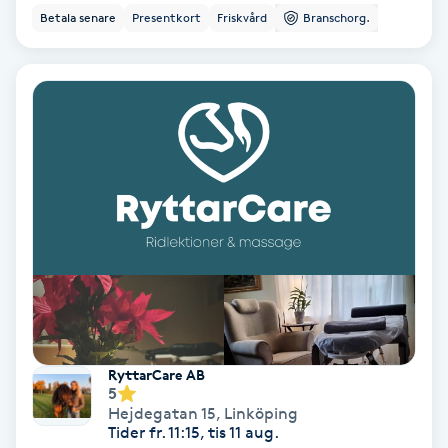
Extensions borttagning
Betala senare
Presentkort
Friskvård
Branschorg.
Eyeliner-tatuering
F
Face framing
Faceliftmassage
Fet hårbotten
Fettreducering
Fibromassage
RyttarCare AB
5
Hejdegatan 15
,
Linköping
Fillers
Tider fr. 11:15, tis 11 aug.