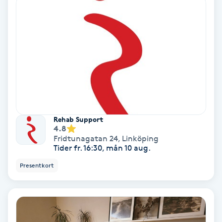
Keratinbehandling
Kinesiologi
Kinesisk medicin
Kiropraktik
Rehab Support
4.8
Klangmassage
Fridtunagatan 24
,
Linköping
Tider fr. 16:30, mån 10 aug.
Klippning
Presentkort
Klippning & Slingor
Klippning ungdom