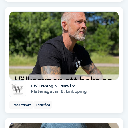
Osteopati
P
Paraffinbehandling
Pedikyr
Pensionärklippning
Permanent
CW Träning & Friskvård
Platensgatan 8
,
Linköping
Permanent hårborttagning
Presentkort
Friskvård
Permanent ögonbrynsmakeup
Personal shopper