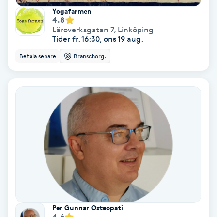
Yogafarmen
Medium
4.8
Läroverksgatan 7
,
Linköping
Tider fr. 16:30, ons 19 aug.
Megavolymfransar
Betala senare
Branschorg.
Melasma
Mesoterapi
MicroPen
Microshading
Mixfransar
N
Per Gunnar Osteopati
Nagelförlängning
4.6