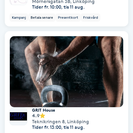
Mörnersgatan 3B
,
Linköping
Hollywood Peel
Tider fr. 10:00, tis 11 aug.
Kampanj
Betala senare
Presentkort
Friskvård
Hot Stone Massage
Hot yoga
Hudföryngring
Huduppstramning
Hudvård
Hyaluronsyra
GRIT House
4.9
Teknikringen 8
,
Linköping
Hyperhidros
Tider fr. 13:00, tis 11 aug.