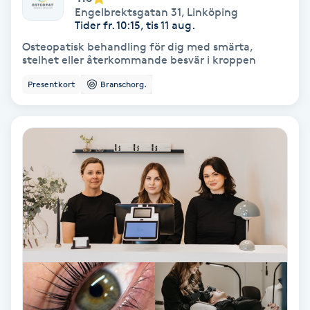
Engelbrektsgatan 31
,
Linköping
Fransförlängning Volym
Tider fr. 10:15, tis 11 aug.
Osteopatisk behandling för dig med smärta,
Fransk manikyr
stelhet eller återkommande besvär i kroppen
Presentkort
Branschorg.
Fransrengöring
Frekvensterapi
Friskvård
Friskvårdsmassage
Frisör
Funktionsanalys