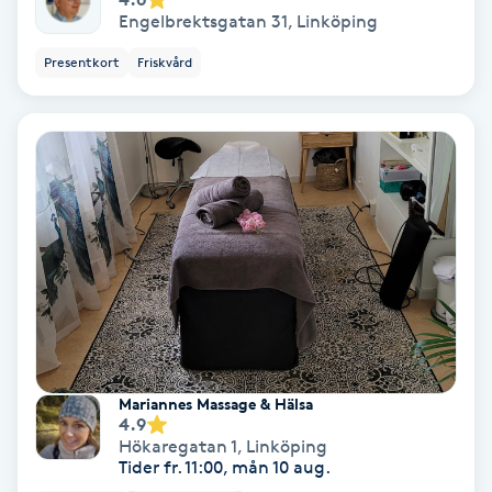
Engelbrektsgatan 31
,
Linköping
Nagelförlängning akryl
Presentkort
Friskvård
Nagelförlängning gelé
Nagelförlängning glasfiber
Nagelförlängning silke
Nagelförstärkning
Nagelklippning
Mariannes Massage & Hälsa
4.9
Nagelsvamp
Hökaregatan 1
,
Linköping
Tider fr. 11:00, mån 10 aug.
Nageltrång