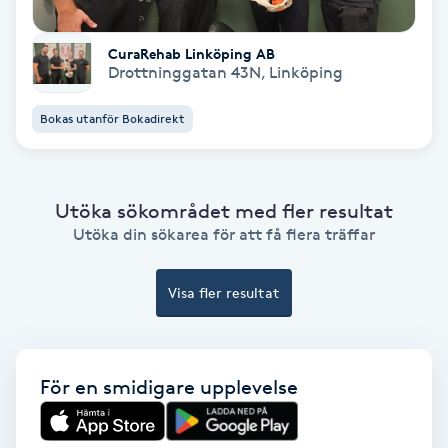
Skoinlägg
CuraRehab Linköping AB
Drottninggatan 43N
,
Linköping
Skägg
Bokas utanför Bokadirekt
Skäggfärgning
Skäggklippning
Utöka sökområdet med fler resultat
Utöka din sökarea för att få flera träffar
Skäggtrimmning
Visa fler resultat
Skönhet
Slingor
För en smidigare upplevelse
Sockring