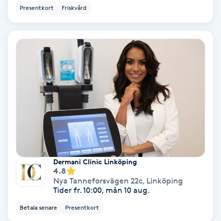
Presentkort
Friskvård
Hypnos
Hårborttagning
Hårbottenbehandling
Hårförlängning
Hårvård
Hälsa
Dermani Clinic Linköping
4.8
Hälsprickor
Nya Tanneforsvägen 22c
,
Linköping
Tider fr. 10:00, mån 10 aug.
I
Betala senare
Presentkort
Idrottsmassage