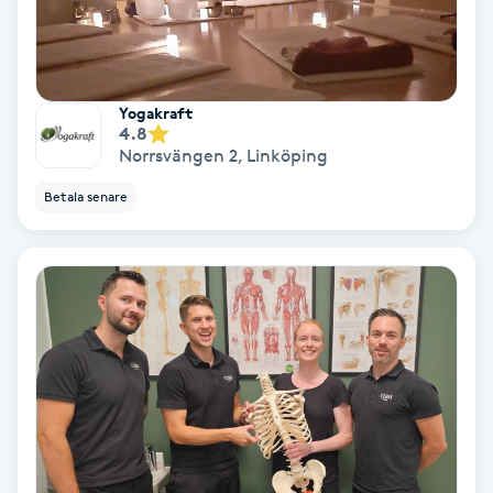
Samtalsterapi
Senioryoga
Yogakraft
4.8
Norrsvängen 2
,
Linköping
Shiatsu
Betala senare
Singelfransar
Sjukgymnastik
Skalpmassage
Skinbooster
Sklerosering