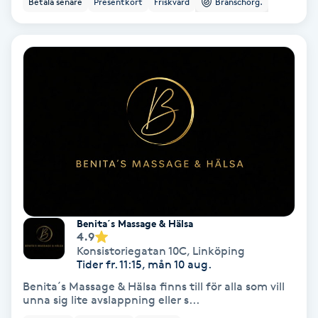
Betala senare
Presentkort
Friskvård
Branschorg.
Ansiktsbehandling djuprengörande
B
Babylights
Balayage
Bambumassage
Barber
Benita´s Massage & Hälsa
Barnklippning
4.9
Konsistoriegatan 10C
,
Linköping
Tider fr. 11:15, mån 10 aug.
BIAB
Benita´s Massage & Hälsa finns till för alla som vill
unna sig lite avslappning eller s...
Blowout