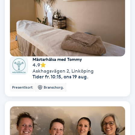
Koppningsmassage
Kosmetisk tatuering
Kostrådgivning
Mästarhälsa med Tommy
Kroppsinpackning
4.9
Askhagsvägen 2
,
Linköping
Tider fr. 10:15, ons 19 aug.
Kroppspeeling
Presentkort
Branschorg.
Käkledsbehandling
Kärlbehandling
L