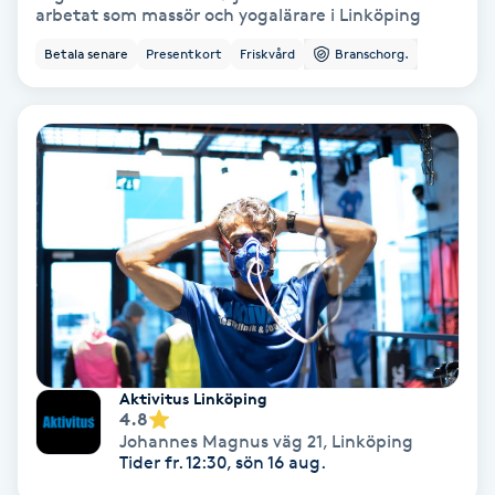
arbetat som massör och yogalärare i Linköping
Olaplex
Betala senare
Presentkort
Friskvård
Branschorg.
Olaplexbehandling
Ombre
Ombre brows
Ombre naglar
Optiker
Ortobionomi
Aktivitus Linköping
4.8
Johannes Magnus väg 21
,
Linköping
Ortopedi
Tider fr. 12:30, sön 16 aug.