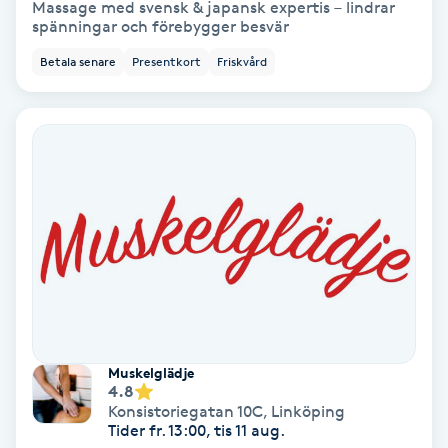
Massage med svensk & japansk expertis – lindrar
Color correction
spänningar och förebygger besvär
Betala senare
Presentkort
Friskvård
Cryoterapi
D
Damklippning
Dermapen
Diamantslipning
E
Enzympeeling
Muskelglädje
4.8
Extensions
Konsistoriegatan 10C
,
Linköping
Tider fr. 13:00, tis 11 aug.