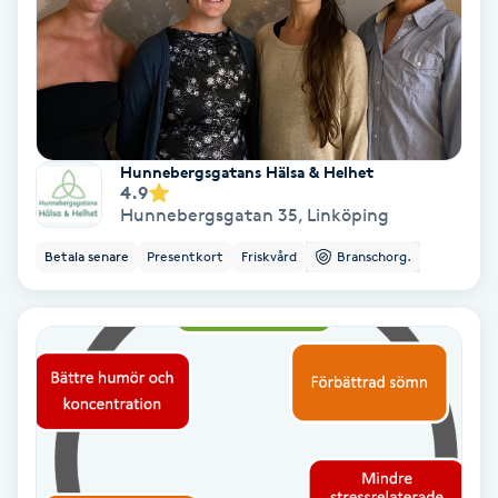
Laserbehandling
Lashlift Keratin
LED-ljusterapi
Hunnebergsgatans Hälsa & Helhet
Liktornar
4.9
Hunnebergsgatan 35
,
Linköping
LPG
Betala senare
Presentkort
Friskvård
Branschorg.
LPG-behandling
LPG-massage
Luggklippning