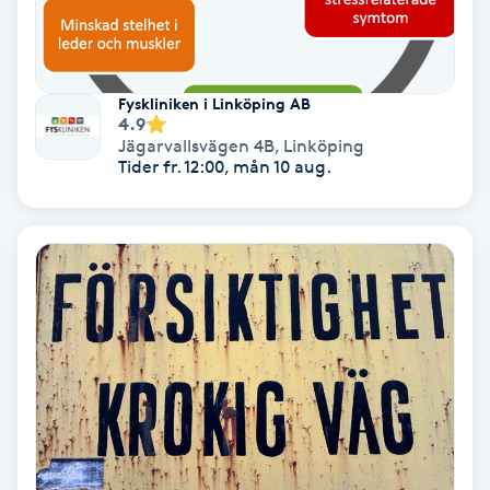
Lymfmassage
Läpptatuering
M
Fyskliniken i Linköping AB
4.9
Jägarvallsvägen 4B
,
Linköping
Makeup
Tider fr. 12:00, mån 10 aug.
Manikyr & Pedikyr
Massage
Medial vägledning
Medicinsk massage
Meditation