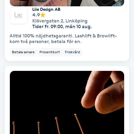
Färgning
Liie Design AB
4.9
Klövergatan 2
,
Linköping
Föning
Tider fr. 09:00, mån 10 aug.
G
Alltid 100% nöjdhetsgaranti. Lashlift & Browlift-
kom två personer, betala för en.
Gel naglar
Betala senare
Presentkort
Friskvård
Gelenaglar
Gellack
Gellack med förstärkning
Gravidmassage
Gravidyoga