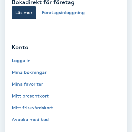
Bokadirekt för företag
Spa
Läs mer
Företagsinloggning
Spa manikyr & pedikyr
Spa-manikyr
Konto
Spa-pedikyr
Logga in
Mina bokningar
Spraytan
Mina favoriter
Stylist
Mitt presentkort
Mitt friskvårdskort
Sugaring
Avboka med kod
Svensk massage