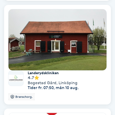
IPL
IPL hårborttagning
IR-massage
J
Japansk massage
K
Landerydskliniken
4.7
K18
Bogestad Gård
,
Linköping
Tider fr. 07:50, mån 10 aug.
Katun fransar
Branschorg.
Kemisk peeling