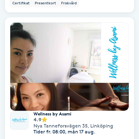
Certifikat
Presentkort
Friskvård
Bottenfärg
Brynformning
Brynfärgning
Brynplockning
Bröllopsuppsättning
C
Celluliter
Wellness by Asami
4.9
Coachning
Nya Tanneforsvägen 35
,
Linköping
Tider fr. 08:00, mån 17 aug.