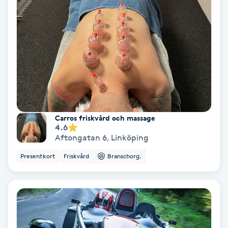
Personlig tränare
Picolaser
Piercing
Pigmentbehandling
Carros friskvård och massage
4.6
Pigmentfläckar
Aftongatan 6
,
Linköping
Presentkort
Friskvård
Branschorg.
Plastikkirurgi
Powder brows
Power Yoga