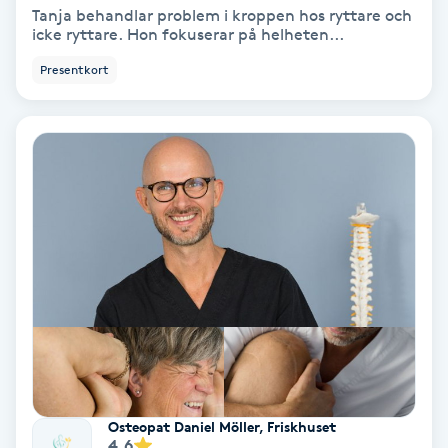
Tanja behandlar problem i kroppen hos ryttare och
Fotmassage
icke ryttare. Hon fokuserar på helheten...
Presentkort
Fotsvamp
Fotvård
Fransar
Fransborttagning
Fransfärgning
Fransförlängning
Fransförlängning Megavolym
Osteopat Daniel Möller, Friskhuset
4.6