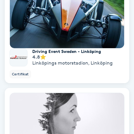
PRP (Platelet Rich Plasma)
PRX-T33
Psoriasis
Driving Event Sweden - Linköping
4.8
Linköpings motorstadion
,
Linköping
PT
R
Certifikat
Radiofrekvens
Rakning
Reflexologi