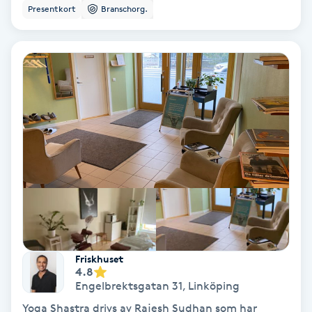
Presentkort
Branschorg.
Nagelvård
Naglar borttagning
Naglar reparation
Naprapati
Navelpiercing
NBE-massage
Friskhuset
Ny frisyr
4.8
Engelbrektsgatan 31
,
Linköping
O
Yoga Shastra drivs av Rajesh Sudhan som har