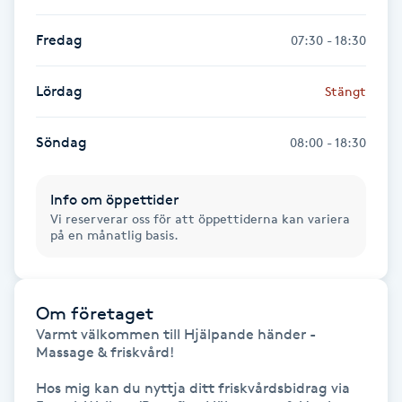
Hårborttagning
Fredag
07:30 - 18:30
Hårbottenbehandling
Lördag
Stängt
Hårförlängning
Söndag
08:00 - 18:30
Hårvård
Info om öppettider
Hälsa
Vi reserverar oss för att öppettiderna kan variera
på en månatlig basis.
Hälsprickor
I
Om företaget
Idrottsmassage
Varmt välkommen till Hjälpande händer - 
Massage & friskvård!

IPL
Hos mig kan du nyttja ditt friskvårdsbidrag via 