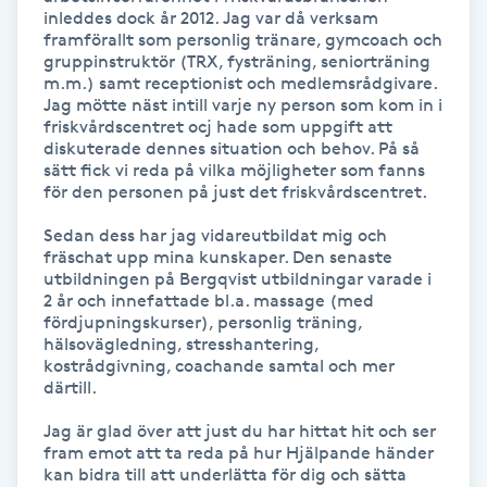
inleddes dock år 2012. Jag var då verksam 
Kinesiologi
framförallt som personlig tränare, gymcoach och 
gruppinstruktör (TRX, fysträning, seniorträning 
m.m.) samt receptionist och medlemsrådgivare. 
Kinesisk medicin
Jag mötte näst intill varje ny person som kom in i 
friskvårdscentret ocj hade som uppgift att 
diskuterade dennes situation och behov. På så 
Kiropraktik
sätt fick vi reda på vilka möjligheter som fanns 
för den personen på just det friskvårdscentret. 

Klangmassage
Sedan dess har jag vidareutbildat mig och 
fräschat upp mina kunskaper. Den senaste 
Klippning
utbildningen på Bergqvist utbildningar varade i 
2 år och innefattade bl.a. massage (med 
fördjupningskurser), personlig träning, 
Klippning & Slingor
hälsovägledning, stresshantering, 
kostrådgivning, coachande samtal och mer 
därtill.

Klippning ungdom
Jag är glad över att just du har hittat hit och ser 
fram emot att ta reda på hur Hjälpande händer 
Koppningsmassage
kan bidra till att underlätta för dig och sätta 