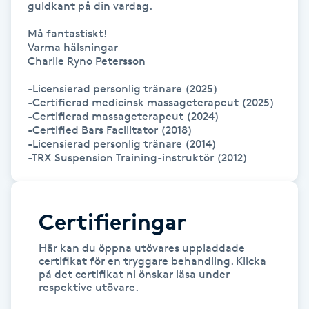
guldkant på din vardag.

Kosmetisk tatuering
Må fantastiskt!

Varma hälsningar

Kostrådgivning
Charlie Ryno Petersson

-Licensierad personlig tränare (2025)

Kroppsinpackning
-Certifierad medicinsk massageterapeut (2025)

-Certifierad massageterapeut (2024)

-Certified Bars Facilitator (2018)

Kroppspeeling
-Licensierad personlig tränare (2014)

Käkledsbehandling
Kärlbehandling
Certifieringar
L
Här kan du öppna utövares uppladdade
certifikat för en tryggare behandling. Klicka
Laserbehandling
på det certifikat ni önskar läsa under
respektive utövare.
Lashlift Keratin