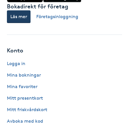
Bokadirekt för företag
M
Läs mer
Företagsinloggning
Makeup
Manikyr & Pedikyr
Konto
Massage
Logga in
Medial vägledning
Mina bokningar
Medicinsk massage
Mina favoriter
Mitt presentkort
Meditation
Mitt friskvårdskort
Medium
Avboka med kod