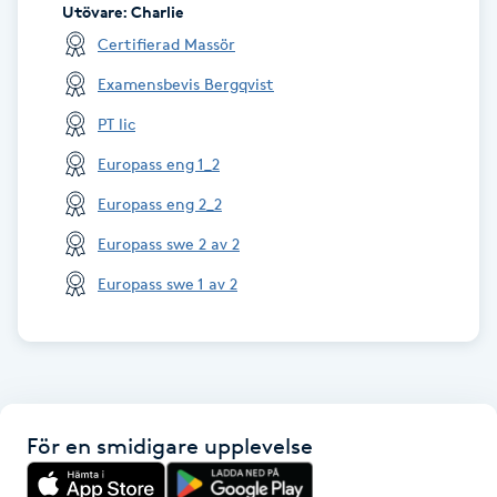
Utövare
:
Charlie
Certifierad Massör
LED-ljusterapi
Examensbevis Bergqvist
Liktornar
PT lic
Europass eng 1_2
LPG
Europass eng 2_2
LPG-behandling
Europass swe 2 av 2
Europass swe 1 av 2
LPG-massage
Luggklippning
Lymfmassage
För en smidigare upplevelse
Läpptatuering