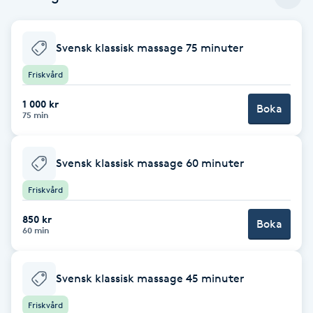
Cryoterapi
D
Svensk klassisk massage 75 minuter
Damklippning
Friskvård
Dermapen
1 000 kr
Boka
75 min
Diamantslipning
E
Svensk klassisk massage 60 minuter
Friskvård
Enzympeeling
850 kr
Boka
60 min
Extensions
Extensions borttagning
Svensk klassisk massage 45 minuter
Friskvård
Eyeliner-tatuering