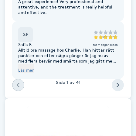
A great experience! Very professional and
Föning
attentive, and the treatment is really helpful
and effective.
G
Gel naglar
SF
till
Charlie
Sofia F.
för 9 dagar sedan
Gelenaglar
Alltid bra massage hos Charlie. Han hittar rätt
punkter och efter några gånger är jag nu av
med flera besvär med smärta som jag gått med
Gellack
länge. Dessutom känns hela upplevelsen trygg.
Läs mer
Gellack med förstärkning
Sida
1
av
41
Gravidmassage
Gravidyoga
Gruppträning