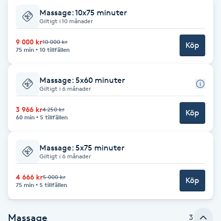
Massage: 10x75 minuter
Brynformning
Giltigt i 10 månader
9 000 kr
10 000 kr
Köp
Brynfärgning
75 min
10 tillfällen
Brynplockning
Massage: 5x60 minuter
Giltigt i 6 månader
Bröllopsuppsättning
3 966 kr
4 250 kr
Köp
C
60 min
5 tillfällen
Celluliter
Massage: 5x75 minuter
Giltigt i 6 månader
Coachning
4 666 kr
5 000 kr
Köp
75 min
5 tillfällen
Color correction
Massage
3