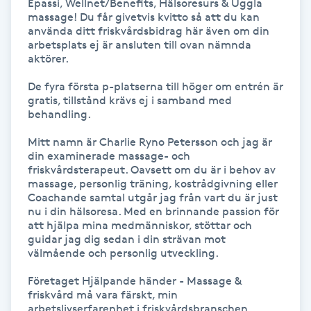
Epassi, Wellnet/Benefits, Hälsoresurs & Uggla 
massage! Du får givetvis kvitto så att du kan 
IPL hårborttagning
använda ditt friskvårdsbidrag här även om din 
arbetsplats ej är ansluten till ovan nämnda 
aktörer.

IR-massage
J
De fyra första p-platserna till höger om entrén är 
gratis, tillstånd krävs ej i samband med 
behandling.

Japansk massage
K
Mitt namn är Charlie Ryno Petersson och jag är 
din examinerade massage- och 
friskvårdsterapeut. Oavsett om du är i behov av 
K18
massage, personlig träning, kostrådgivning eller 
Coachande samtal utgår jag från vart du är just 
nu i din hälsoresa. Med en brinnande passion för 
Katun fransar
att hjälpa mina medmänniskor, stöttar och 
guidar jag dig sedan i din strävan mot 
Kemisk peeling
välmående och personlig utveckling.

Företaget Hjälpande händer - Massage & 
Keratinbehandling
friskvård må vara färskt, min 
arbetslivserfarenhet i friskvårdsbranschen 