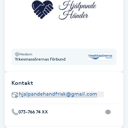
Gua Sha-massage
H
Hatha Yoga
Headspa
Medlem
Yrkesmassörernas Förbund
Healing
Kontakt
Herrklippning
HIFU
073-766 74 XX
Hollywood Peel