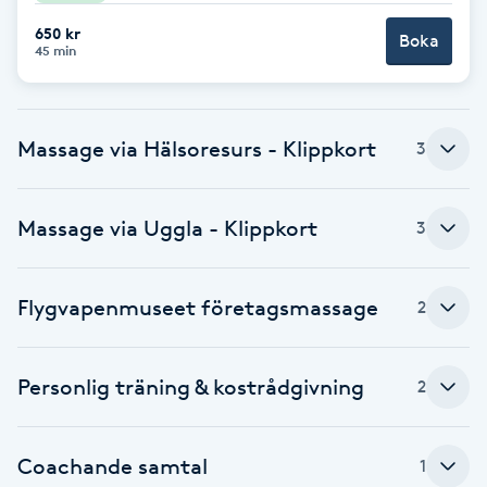
F
650 kr
Boka
45 min
Face framing
Faceliftmassage
Massage via Hälsoresurs - Klippkort
3
Fet hårbotten
Massage via Uggla - Klippkort
3
Fettreducering
Flygvapenmuseet företagsmassage
2
Fibromassage
Personlig träning & kostrådgivning
2
Fillers
Fotmassage
Coachande samtal
1