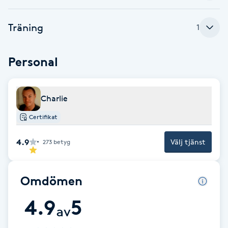
Fotsvamp
Träning
1
Fotvård
Personal
Fransar
Fransborttagning
Charlie
Certifikat
Fransfärgning
4.9
Välj tjänst
273
betyg
Fransförlängning
Omdömen
Fransförlängning Megavolym
4.9
5
av
Fransförlängning Volym