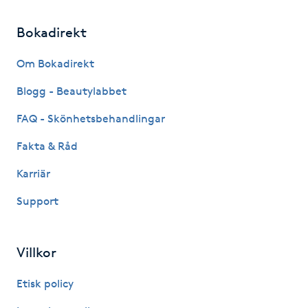
Megavolymfransar
Bokadirekt
Melasma
Om Bokadirekt
Mesoterapi
Blogg - Beautylabbet
FAQ - Skönhetsbehandlingar
MicroPen
Fakta & Råd
Microshading
Karriär
Support
Mixfransar
N
Villkor
Nagelförlängning
Etisk policy
Nagelförlängning akryl