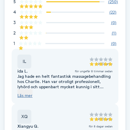
5
(
250
)
Fransk manikyr
4
(
22
)
Fransrengöring
3
(
0
)
2
(
1
)
Frekvensterapi
1
(
0
)
Friskvård
IL
till
Charlie
Friskvårdsmassage
ida L.
för ungefär 8 timmar sedan
Jag hade en helt fantastisk massagebehandling
hos Charlie. Han var otroligt professionell,
lyhörd och uppenbart mycket kunnig i sitt
Frisör
hantverk. Det märktes att han verkligen
Läs mer
lyssnade in kroppen och anpassade
behandlingen efter vad som behövdes. Själva
Funktionsanalys
behandlingen var helt ljuvlig och så
avslappnande att det nästan kändes som att
XQ
hamna i en annan dimension. Jag kan varmt
till
Charlie
Färgning
rekommendera Charlie!
Xiangyu Q.
för 8 dagar sedan