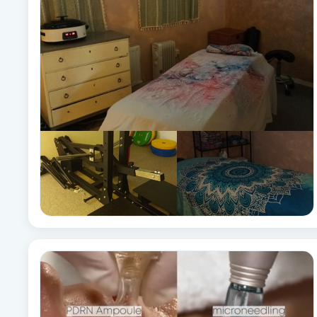
Fransk manikyr
Fransrengöring
Frekvensterapi
Friskvård
Friskvårdsmassage
Frisör
Funktionsanalys
Färgning