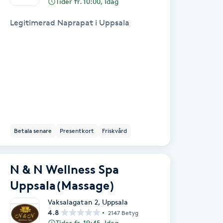
Tider fr. 10:00, Idag
Legitimerad Naprapat i Uppsala
Betala senare
Presentkort
Friskvård
N & N Wellness Spa
Uppsala(Massage)
Vaksalagatan 2
,
Uppsala
4.8
2147 Betyg
Tider fr. 19:45, Idag