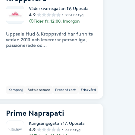
Väderkvarnsgatan 19
,
Uppsala
4.9
2151 Betyg
Tider fr. 12:00, Imorgon
Uppsala Hud & Kroppsvård har funnits
sedan 2013 och levererar personliga,
passionerade oc...
Kampanj
Betala senare
Presentkort
Friskvård
Prime Naprapati
Kungsängsgatan 17
,
Uppsala
4.9
67 Betyg