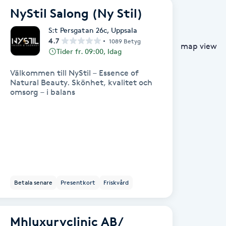
NyStil Salong (Ny Stil)
S:t Persgatan 26c
,
Uppsala
4.7
1089 Betyg
map view
Tider fr. 09:00, Idag
Välkommen till NyStil – Essence of
Natural Beauty. Skönhet, kvalitet och
omsorg – i balans
Betala senare
Presentkort
Friskvård
Mhluxuryclinic AB /