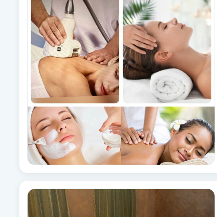
Fotsvamp
Fotvård
Fransar
Fransborttagning
Fransfärgning
Fransförlängning
Fransförlängning Megavolym
Fransförlängning Volym