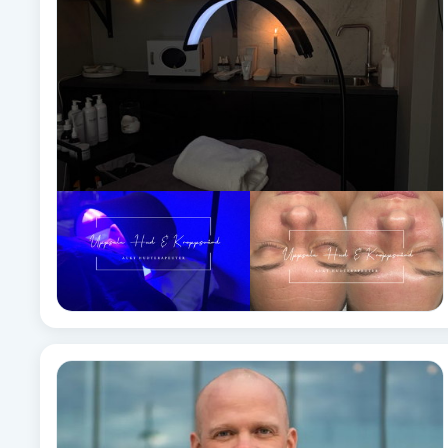
Babylights
Balayage
Bambumassage
Barber
Barnklippning
BIAB
Blowout
Bottenfärg