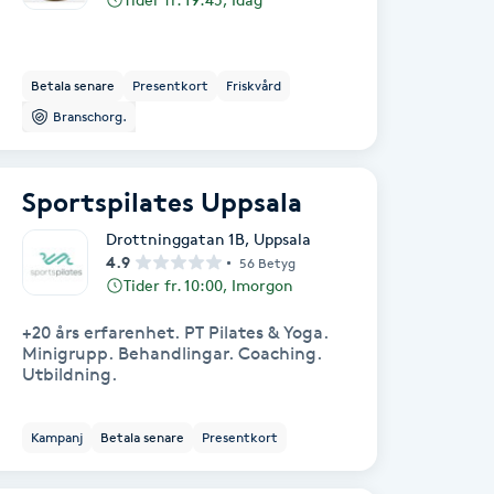
Betala senare
Presentkort
Friskvård
Branschorg.
Sportspilates Uppsala
Drottninggatan 1B
,
Uppsala
4.9
56 Betyg
Tider fr. 10:00, Imorgon
+20 års erfarenhet. PT Pilates & Yoga.
Minigrupp. Behandlingar. Coaching.
Utbildning.
Kampanj
Betala senare
Presentkort