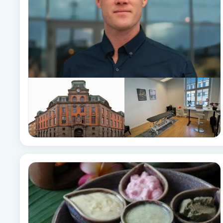
Brynformning
Brynfärgning
Brynplockning
Bröllopsuppsättning
C
Celluliter
Coachning
Color correction