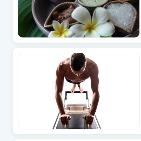
Cryoterapi
D
Damklippning
Dermapen
Diamantslipning
E
Enzympeeling
Extensions
Extensions borttagning