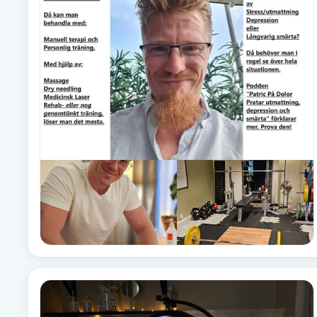
Alternativmedicin
Andningsmassage
Ansiktslyft utan kirurgi
Aromamassage
Ashtanga Yoga
Ayurveda
Ayurvedisk Massage
Ansiktsbehandling djuprengörande
B