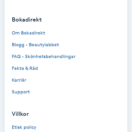
F
Bokadirekt
Face framing
Om Bokadirekt
Faceliftmassage
Blogg - Beautylabbet
Fet hårbotten
FAQ - Skönhetsbehandlingar
Fakta & Råd
Fettreducering
Karriär
Fibromassage
Support
Fillers
Villkor
Fotmassage
Etisk policy