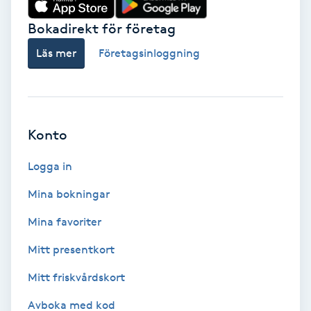
Cryoterapi
D
Bokadirekt för företag
Läs mer
Företagsinloggning
Damklippning
Dermapen
Konto
Diamantslipning
E
Logga in
Enzympeeling
Mina bokningar
Mina favoriter
Extensions
Mitt presentkort
Extensions borttagning
Mitt friskvårdskort
Avboka med kod
Eyeliner-tatuering