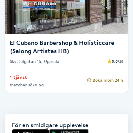
Brynformning
Brynfärgning
El Cubano Barbershop & Holisticcare
Brynplockning
(Salong Artistas HB)
Bröllopsuppsättning
Skyttelgatan 15, Uppsala
5.0
728
C
1 tjänst
Boka inom 24 h
Celluliter
matchar sökning
Coachning
Color correction
För en smidigare upplevelse