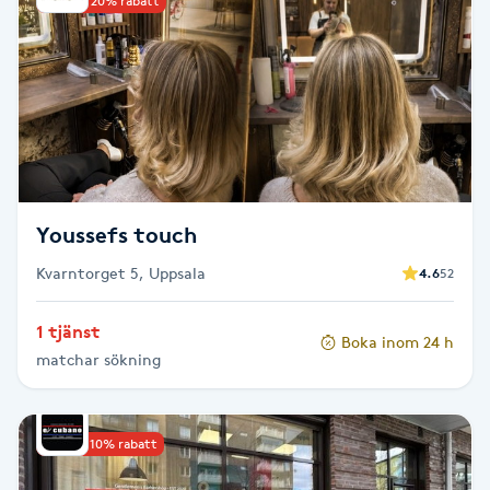
Upp till 20% rabatt
Babylights
Balayage
Bambumassage
Barber
Youssefs touch
Kvarntorget 5, Uppsala
4.6
52
Barnklippning
1 tjänst
Boka inom 24 h
BIAB
matchar sökning
Blowout
Upp till 10% rabatt
Bottenfärg