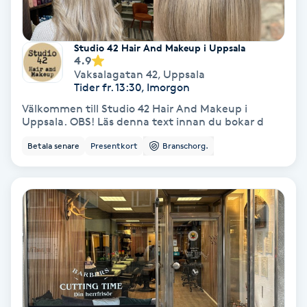
Fransförlängning Volym
Studio 42 Hair And Makeup i Uppsala
Fransk manikyr
4.9
Vaksalagatan 42
,
Uppsala
Tider fr. 13:30, Imorgon
Fransrengöring
Välkommen till Studio 42 Hair And Makeup i
Uppsala. OBS! Läs denna text innan du bokar d
Frekvensterapi
Betala senare
Presentkort
Branschorg.
Friskvård
Friskvårdsmassage
Frisör
Funktionsanalys