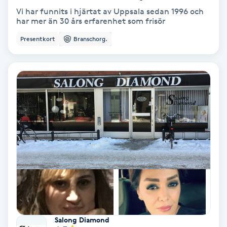
Vi har funnits i hjärtat av Uppsala sedan 1996 och
Koppningsmassage
har mer än 30 års erfarenhet som frisör
Presentkort
Branschorg.
Kosmetisk tatuering
Kostrådgivning
Kroppsinpackning
Kroppspeeling
Käkledsbehandling
Kärlbehandling
L
Salong Diamond