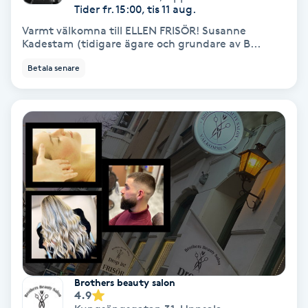
Tider fr. 15:00, tis 11 aug.
Varmt välkomna till ELLEN FRISÖR! Susanne
Nagelvård
Kadestam (tidigare ägare och grundare av B...
Betala senare
Naglar borttagning
Naglar reparation
Naprapati
Navelpiercing
NBE-massage
Ny frisyr
Brothers beauty salon
O
4.9