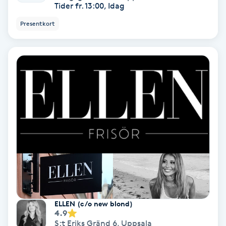
Tider fr. 13:00, Idag
Presentkort
Nagelförlängning akryl
Nagelförlängning gelé
Nagelförlängning glasfiber
Nagelförlängning silke
Nagelförstärkning
Nagelklippning
Nagelsvamp
ELLEN (c/o new blond)
4.9
S:t Eriks Gränd 6
,
Uppsala
Nageltrång