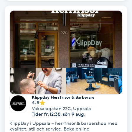
IPL
IPL hårborttagning
IR-massage
J
Japansk massage
K
K18
Klippday Herrfrisör & Barberare
4.8
Vaksalagatan 22C
,
Uppsala
Katun fransar
Tider fr. 12:30, sön 9 aug.
KlippDay i Uppsala – herrfrisör & barbershop med
Kemisk peeling
kvalitet, stil och service. Boka online