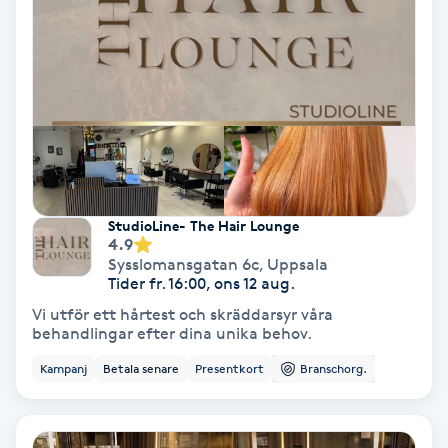
Hollywood Peel
Hot Stone Massage
Hot yoga
Hudföryngring
StudioLine- The Hair Lounge
Huduppstramning
4.9
Sysslomansgatan 6c
,
Uppsala
Tider fr. 16:00, ons 12 aug.
Hudvård
Vi utför ett hårtest och skräddarsyr våra
behandlingar efter dina unika behov.
Hyaluronsyra
Kampanj
Betala senare
Presentkort
Branschorg.
Hyperhidros