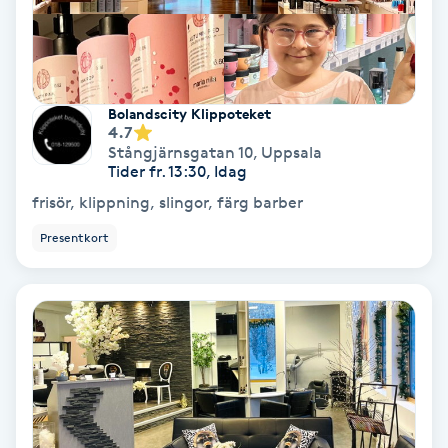
Terapi
Thaimassage
Bolandscity Klippoteket
Toning
4.7
Stångjärnsgatan 10
,
Uppsala
Tider fr. 13:30, Idag
Torr hårbotten
frisör, klippning, slingor, färg barber
Torrborstning
Presentkort
Triggerpunktsmassage
Trådning
Träning