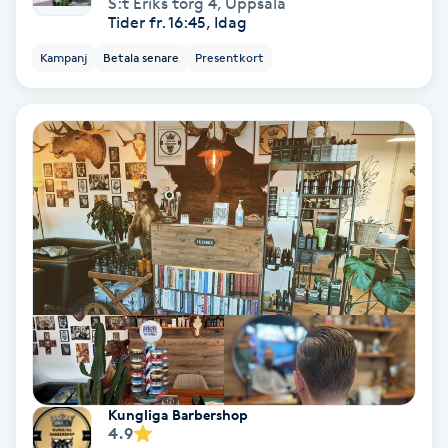
S:t Eriks torg 4
,
Uppsala
Lymfmassage
Tider fr. 16:45, Idag
Kampanj
Betala senare
Presentkort
Läpptatuering
M
Makeup
Manikyr & Pedikyr
Massage
Medial vägledning
Medicinsk massage
Kungliga Barbershop
Meditation
4.9