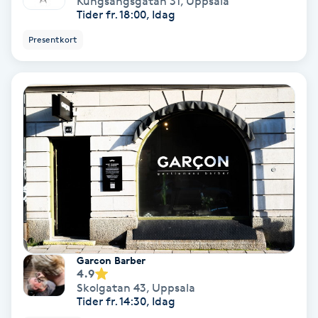
Kungsängsgatan 31
,
Uppsala
Olaplex
Tider fr. 18:00, Idag
Presentkort
Olaplexbehandling
Ombre
Ombre brows
Ombre naglar
Optiker
Ortobionomi
Garcon Barber
4.9
Skolgatan 43
,
Uppsala
Ortopedi
Tider fr. 14:30, Idag