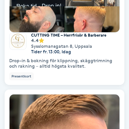
Färgning
Föning
G
CUTTING TIME – Herrfrisör & Barberare
4.4
Sysslomansgatan 8
,
Uppsala
Gel naglar
Tider fr. 13:00, Idag
Drop-in & bokning för klippning, skäggtrimning
Gelenaglar
och rakning – alltid högsta kvalitet.
Presentkort
Gellack
Gellack med förstärkning
Gravidmassage
Gravidyoga