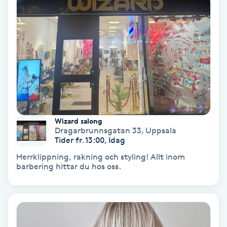
PRP (Platelet Rich Plasma)
PRX-T33
Psoriasis
PT
Wizard salong
R
Dragarbrunnsgatan 33
,
Uppsala
Tider fr. 13:00, Idag
Radiofrekvens
Herrklippning, rakning och styling! Allt inom
barbering hittar du hos oss.
Rakning
Reflexologi