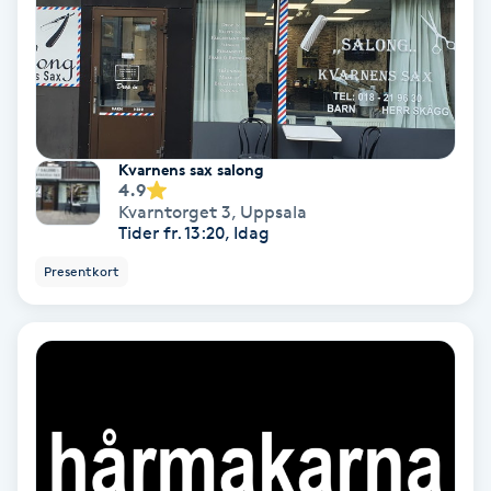
Spa
Spa manikyr & pedikyr
Spa-manikyr
Kvarnens sax salong
4.9
Kvarntorget 3
,
Uppsala
Spa-pedikyr
Tider fr. 13:20, Idag
Presentkort
Spraytan
Stylist
Sugaring
Svensk massage