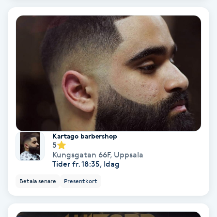
Personlig tränare
Picolaser
Piercing
Pigmentbehandling
Pigmentfläckar
Kartago barbershop
5
Kungsgatan 66F
,
Uppsala
Plastikkirurgi
Tider fr. 18:35, Idag
Betala senare
Presentkort
Powder brows
Power Yoga