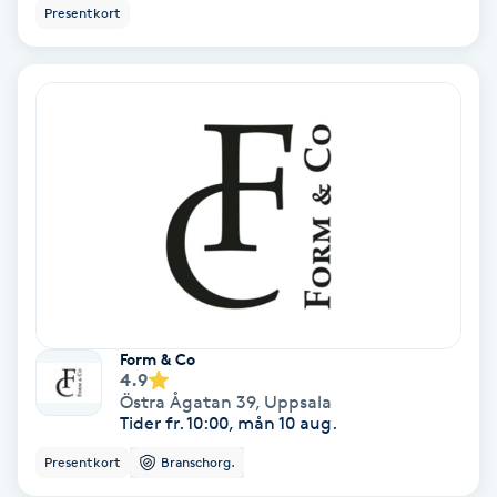
Presentkort
Osteopati
P
Paraffinbehandling
Pedikyr
Pensionärklippning
Permanent
Permanent hårborttagning
Form & Co
4.9
Östra Ågatan 39
,
Uppsala
Permanent ögonbrynsmakeup
Tider fr. 10:00, mån 10 aug.
Presentkort
Branschorg.
Personal shopper