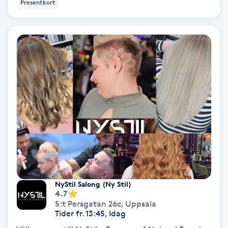
Presentkort
Bottenfärg
Brynformning
Brynfärgning
Brynplockning
Bröllopsuppsättning
C
Celluliter
NyStil Salong (Ny Stil)
4.7
S:t Persgatan 26c
,
Uppsala
Coachning
Tider fr. 13:45, Idag