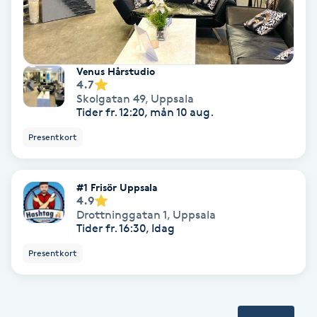
Tvätt & Fön
V
Vaccination
Venus Hårstudio
4.7
Vampyrbehandling
Skolgatan 49
,
Uppsala
Tider fr. 12:20, mån 10 aug.
Vaxning
Presentkort
Vaxning brasiliansk
#1 Frisör Uppsala
4.9
Drottninggatan 1
,
Uppsala
Veterinär
Tider fr. 16:30, Idag
Presentkort
Vibrationsmassage
Vinyasa Yoga