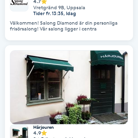
Laserbehandling
4.7
Vretgränd 9B
,
Uppsala
Tider fr. 13:35, Idag
Lashlift Keratin
Välkommen! Salong Diamond är din personliga
frisörsalong! Vår salong ligger i centra
LED-ljusterapi
Liktornar
LPG
LPG-behandling
LPG-massage
Luggklippning
Hårjouren
4.9