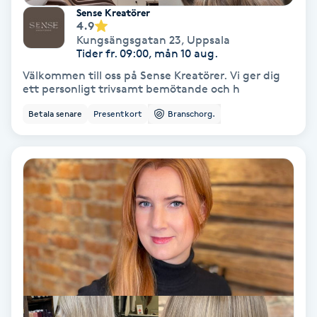
Sense Kreatörer
Fotmassage
4.9
Kungsängsgatan 23
,
Uppsala
Tider fr. 09:00, mån 10 aug.
Fotsvamp
Välkommen till oss på Sense Kreatörer. Vi ger dig
ett personligt trivsamt bemötande och h
Fotvård
Betala senare
Presentkort
Branschorg.
Fransar
Fransborttagning
Fransfärgning
Fransförlängning
Fransförlängning Megavolym