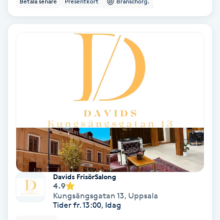
Betala senare
Presentkort
Branschorg.
Ansiktsbehandling djuprengörande
B
Babylights
Balayage
Bambumassage
Barber
Barnklippning
Davids FrisörSalong
4.9
BIAB
Kungsängsgatan 13
,
Uppsala
Tider fr. 13:00, Idag
Blowout