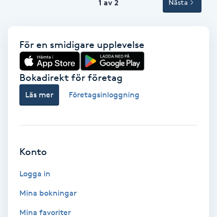
1 av 2
Nästa
Volymfransar
Vårtor
För en smidigare upplevelse
Y
Bokadirekt för företag
Yin Yoga
Läs mer
Företagsinloggning
Yoga
Yoga Nidra
Konto
Yogamassage
Logga in
Z
Mina bokningar
Zonterapi
Mina favoriter