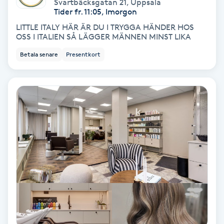
Extensions borttagning
Svartbäcksgatan 21
,
Uppsala
Tider fr. 11:05, Imorgon
LITTLE ITALY HÄR ÄR DU I TRYGGA HÄNDER HOS
Eyeliner-tatuering
OSS I ITALIEN SÅ LÄGGER MÄNNEN MINST LIKA
F
Betala senare
Presentkort
Face framing
Faceliftmassage
Fet hårbotten
Fettreducering
Fibromassage
Fillers