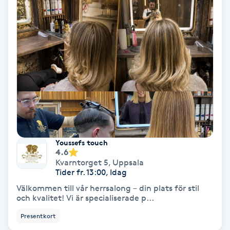
Hypnos
Hårborttagning
Hårbottenbehandling
Hårförlängning
Hårvård
Youssefs touch
4.6
Hälsa
Kvarntorget 5
,
Uppsala
Tider fr. 13:00, Idag
Hälsprickor
Välkommen till vår herrsalong – din plats för stil
och kvalitet! Vi är specialiserade p...
I
Presentkort
Idrottsmassage