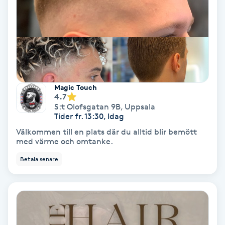
Gruppträning
Gua Sha-massage
H
Magic Touch
Hatha Yoga
4.7
S:t Olofsgatan 9B
,
Uppsala
Tider fr. 13:30, Idag
Headspa
Välkommen till en plats där du alltid blir bemött
med värme och omtanke.
Healing
Betala senare
Herrklippning
HIFU