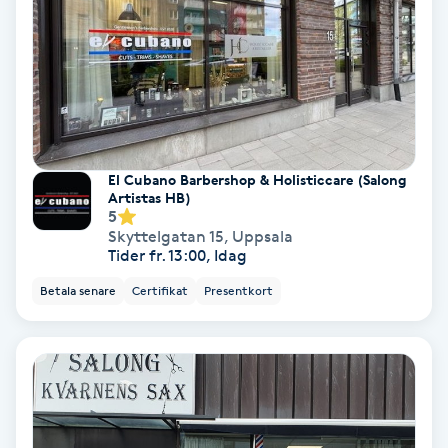
Skoinlägg
Skägg
Skäggfärgning
El Cubano Barbershop & Holisticcare (Salong
Artistas HB)
Skäggklippning
5
Skyttelgatan 15
,
Uppsala
Tider fr. 13:00, Idag
Skäggtrimmning
Betala senare
Certifikat
Presentkort
Skönhet
Slingor
Sockring