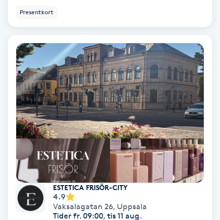
Presentkort
Keratinbehandling
Kinesiologi
Kinesisk medicin
Kiropraktik
Klangmassage
Klippning
Klippning & Slingor
ESTETICA FRISÖR-CITY
4.9
Vaksalagatan 26
,
Uppsala
Klippning ungdom
Tider fr. 09:00, tis 11 aug.