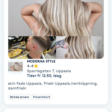
Regndroppsmassage
Reiki
Reikihealing
Reiki massage
Restorative Yoga
MODERNA STYLE
4.4
Sparrisgatan 7
,
Uppsala
Rosacea
Tider fr. 12:50, Idag
skin fade Uppsala, Frisör Uppsala,herrklippning,
Rosenmetoden
damfrisör
Betala senare
Presentkort
Ryggmassage
S