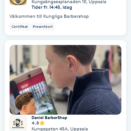
Kungsängsesplanaden 10
,
Uppsala
Tider fr. 14:45, Idag
Medium
Välkommen till Kungliga Barbershop
Megavolymfransar
Certifikat
Presentkort
Melasma
Mesoterapi
MicroPen
Microshading
Mixfransar
N
Daniel BarberShop
4.8
Kungsgatan 45A
,
Uppsala
Nagelförlängning