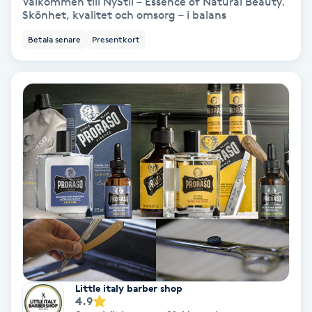
Välkommen till NyStil – Essence of Natural Beauty.
Color correction
Skönhet, kvalitet och omsorg – i balans
Betala senare
Presentkort
Cryoterapi
D
Damklippning
Dermapen
Diamantslipning
E
Enzympeeling
Extensions
Little italy barber shop
4.9