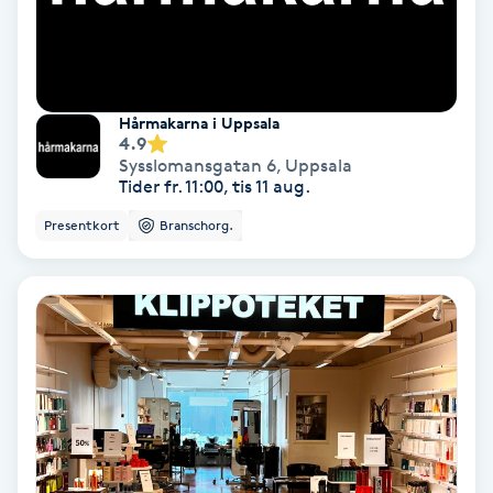
Svettbehandling
T
Hårmakarna i Uppsala
Tuina-massage
4.9
Sysslomansgatan 6
,
Uppsala
Tider fr. 11:00, tis 11 aug.
Taktil massage
Presentkort
Branschorg.
Tandblekning
Tandläkare
Tatuering
Tatueringsborttagning