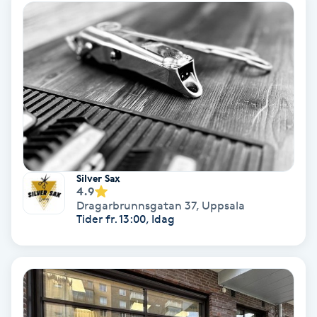
Samtalsterapi
Senioryoga
Shiatsu
Singelfransar
Silver Sax
Sjukgymnastik
4.9
Dragarbrunnsgatan 37
,
Uppsala
Tider fr. 13:00, Idag
Skalpmassage
Skinbooster
Sklerosering