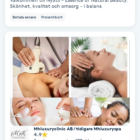
Välkommen till NyStil – Essence of Natural Beauty.
Skönhet, kvalitet och omsorg – i balans
Bottenfärg
Betala senare
Presentkort
Brynformning
Brynfärgning
Brynplockning
Bröllopsuppsättning
C
Celluliter
Coachning
Mhluxuryclinic AB / tidigare Mhluxuryspa
4.9