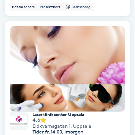
Betala senare
Presentkort
Branschorg.
IPL
IPL hårborttagning
IR-massage
J
Japansk massage
K
K18
Katun fransar
Laserklinikcenter Uppsala
4.6
Eldkvarnsgatan 1
,
Uppsala
Kemisk peeling
Tider fr. 14:00, Imorgon