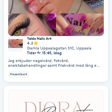
Olaplex
Olaplexbehandling
Ombre
Yalda Nails Art
4.2
Ombre brows
Gamla Uppsalagatan 51C
,
Uppsala
Tider fr. 15:45, Idag
Jag erbjuder nagelvård, fotvård,
Ombre naglar
ansiktsbehandlingar samt friskvård med lång e...
Presentkort
Optiker
Ortobionomi
Ortopedi