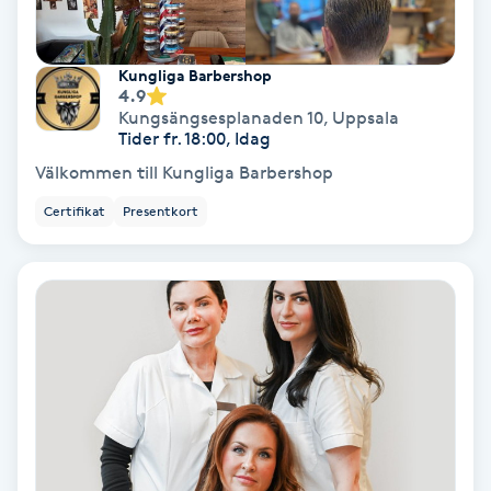
Nagelförlängning akryl
Kungliga Barbershop
4.9
Kungsängsesplanaden 10
,
Uppsala
Nagelförlängning gelé
Tider fr. 18:00, Idag
Välkommen till Kungliga Barbershop
Nagelförlängning glasfiber
Certifikat
Presentkort
Nagelförlängning silke
Nagelförstärkning
Nagelklippning
Nagelsvamp
Nageltrång