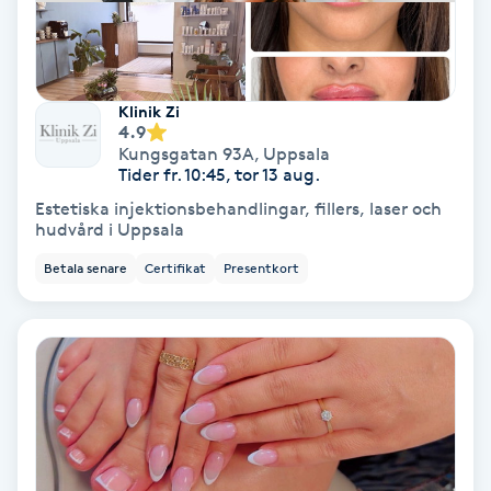
Nagelvård
Klinik Zi
Naglar borttagning
4.9
Kungsgatan 93A
,
Uppsala
Tider fr. 10:45, tor 13 aug.
Naglar reparation
Estetiska injektionsbehandlingar, fillers, laser och
hudvård i Uppsala
Naprapati
Betala senare
Certifikat
Presentkort
Navelpiercing
NBE-massage
Ny frisyr
O