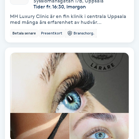
Sysslomansgatan 17B
,
Uppsala
Color correction
Tider fr. 16:30, Imorgon
MH Luxury Clinic är en fin klinik i centrala Uppsala
Cryoterapi
med många års erfarenhet av hudvår...
D
Betala senare
Presentkort
Branschorg.
Damklippning
Dermapen
Diamantslipning
E
Enzympeeling
Extensions