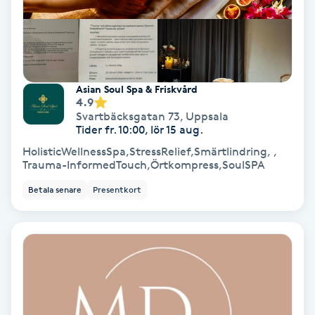
Samtalsterapi
Senioryoga
Asian Soul Spa & Friskvård
4.9
Shiatsu
Svartbäcksgatan 73
,
Uppsala
Tider fr. 10:00, lör 15 aug.
Singelfransar
HolisticWellnessSpa,StressRelief,Smärtlindring, ,
Trauma-InformedTouch,Örtkompress,SoulSPA
Sjukgymnastik
Betala senare
Presentkort
Skalpmassage
Skinbooster
Sklerosering