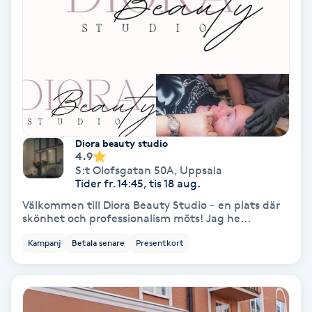
Osteopati
P
Paraffinbehandling
Pedikyr
Diora beauty studio
Pensionärklippning
4.9
S:t Olofsgatan 50A
,
Uppsala
Tider fr. 14:45, tis 18 aug.
Permanent
Välkommen till Diora Beauty Studio – en plats där
skönhet och professionalism möts! Jag he...
Permanent hårborttagning
Kampanj
Betala senare
Presentkort
Permanent ögonbrynsmakeup
Personal shopper