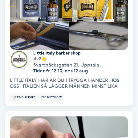
Färgning
Föning
G
Gel naglar
Little italy barber shop
4.9
Svartbäcksgatan 21
,
Uppsala
Gelenaglar
Tider fr. 12:10, ons 12 aug.
LITTLE ITALY HÄR ÄR DU I TRYGGA HÄNDER HOS
Gellack
OSS I ITALIEN SÅ LÄGGER MÄNNEN MINST LIKA
Betala senare
Presentkort
Gellack med förstärkning
Gravidmassage
Gravidyoga