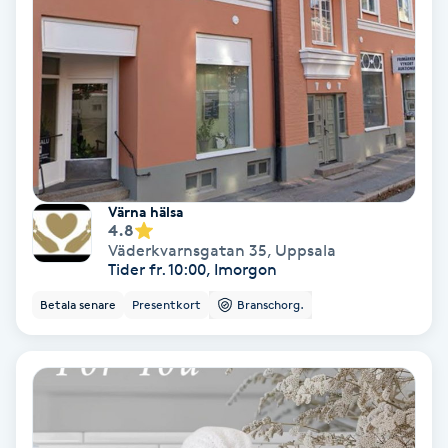
Personlig tränare
Picolaser
Piercing
Pigmentbehandling
Värna hälsa
4.8
Väderkvarnsgatan 35
,
Uppsala
Pigmentfläckar
Tider fr. 10:00, Imorgon
Betala senare
Presentkort
Branschorg.
Plastikkirurgi
Powder brows
Power Yoga