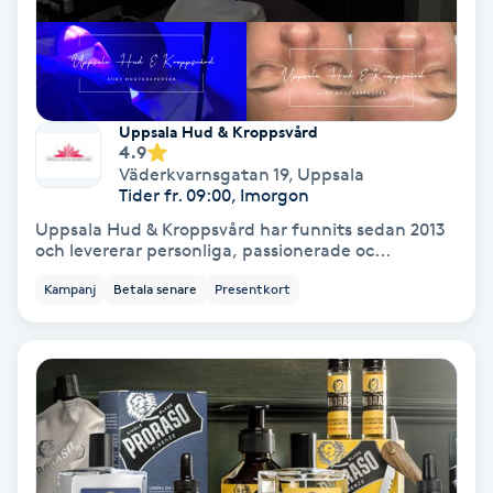
Fransförlängning Volym
Fransk manikyr
Uppsala Hud & Kroppsvård
4.9
Fransrengöring
Väderkvarnsgatan 19
,
Uppsala
Tider fr. 09:00, Imorgon
Frekvensterapi
Uppsala Hud & Kroppsvård har funnits sedan 2013
och levererar personliga, passionerade oc...
Friskvård
Kampanj
Betala senare
Presentkort
Friskvårdsmassage
Frisör
Funktionsanalys