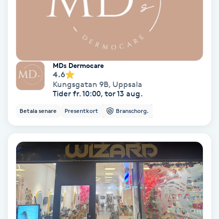
Skoinlägg
Skägg
MDs Dermocare
Skäggfärgning
4.6
Kungsgatan 9B
,
Uppsala
Tider fr. 10:00, tor 13 aug.
Skäggklippning
Betala senare
Presentkort
Branschorg.
Skäggtrimmning
Skönhet
Slingor
Sockring