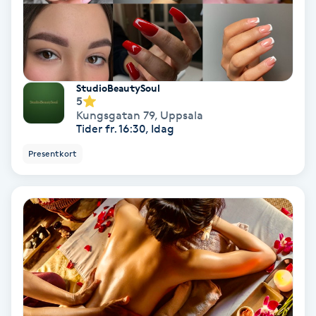
Regndroppsmassage
Reiki
Reikihealing
StudioBeautySoul
5
Kungsgatan 79
,
Uppsala
Reiki massage
Tider fr. 16:30, Idag
Presentkort
Restorative Yoga
Rosacea
Rosenmetoden
Ryggmassage
S