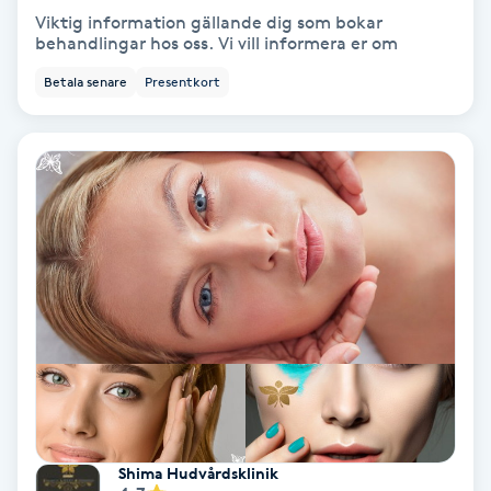
Viktig information gällande dig som bokar
Keratinbehandling
behandlingar hos oss. Vi vill informera er om
Betala senare
Presentkort
Kinesiologi
Kinesisk medicin
Kiropraktik
Klangmassage
Klippning
Klippning & Slingor
Klippning ungdom
Shima Hudvårdsklinik