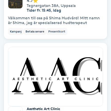
4.7
Tegnergatan 38A
,
Uppsala
Koppningsmassage
Tider fr. 15:45, Idag
Välkommen till oss på Shima Hudvård! Mitt namn
Kosmetisk tatuering
är Shima, jag är specialiserad hudterapeut
Kampanj
Betala senare
Presentkort
Kostrådgivning
Kroppsinpackning
Kroppspeeling
Käkledsbehandling
Kärlbehandling
L
Aesthetic Art Clinic