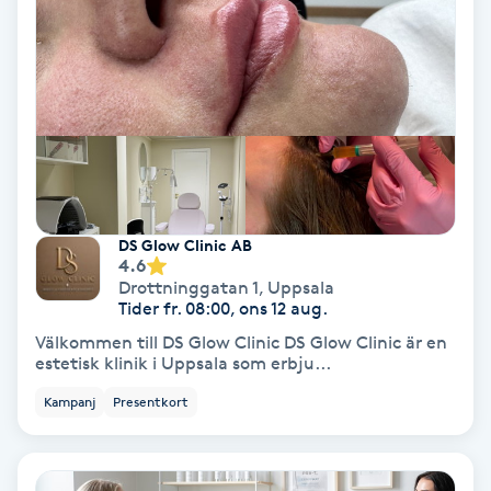
Gruppträning
Gua Sha-massage
H
Hatha Yoga
DS Glow Clinic AB
4.6
Headspa
Drottninggatan 1
,
Uppsala
Tider fr. 08:00, ons 12 aug.
Healing
Välkommen till DS Glow Clinic DS Glow Clinic är en
estetisk klinik i Uppsala som erbju...
Herrklippning
Kampanj
Presentkort
HIFU