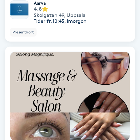
Terapi
Aarva
4.8
Skolgatan 49
,
Uppsala
Thaimassage
Tider fr. 10:45, Imorgon
Presentkort
Toning
Torr hårbotten
Torrborstning
Triggerpunktsmassage
Trådning
Träning