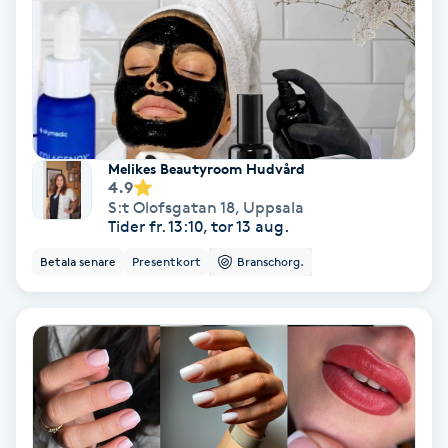
PRP (Platelet Rich Plasma)
PRX-T33
Psoriasis
Melikes Beautyroom Hudvård
4.9
S:t Olofsgatan 18
,
Uppsala
PT
Tider fr. 13:10, tor 13 aug.
R
Betala senare
Presentkort
Branschorg.
Radiofrekvens
Rakning
Reflexologi