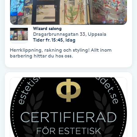
Spa
Spa manikyr & pedikyr
Wizard salong
Dragarbrunnsgatan 33
,
Uppsala
Tider fr. 15:45, Idag
Spa-manikyr
Herrklippning, rakning och styling! Allt inom
barbering hittar du hos oss.
Spa-pedikyr
Spraytan
Stylist
Sugaring
Svensk massage