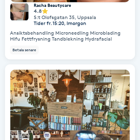
Racha Beautycare
Medium
4.8
S:t Olofsgatan 35
,
Uppsala
Tider fr. 15:20, Imorgon
Megavolymfransar
Ansiktsbehandling Microneedling Microblading
Hifu Fettfrysning Tandblekning Hydrafacial
Melasma
Betala senare
Mesoterapi
MicroPen
Microshading
Mixfransar
N
Nagelförlängning