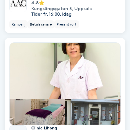
Laserbehandling
4.8
Kungsängsgatan 5
,
Uppsala
Tider fr. 16:00, Idag
Lashlift Keratin
Kampanj
Betala senare
Presentkort
LED-ljusterapi
Liktornar
LPG
LPG-behandling
LPG-massage
Luggklippning
Clinic Lihong