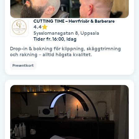
Fotmassage
CUTTING TIME – Herrfrisör & Barberare
Fotsvamp
4.4
Sysslomansgatan 8
,
Uppsala
Tider fr. 16:00, Idag
Fotvård
Drop-in & bokning för klippning, skäggtrimning
och rakning – alltid högsta kvalitet.
Fransar
Presentkort
Fransborttagning
Fransfärgning
Fransförlängning
Fransförlängning Megavolym