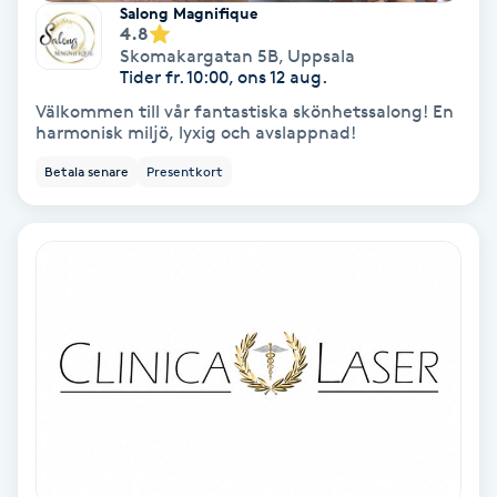
Tvätt & Fön
Salong Magnifique
4.8
V
Skomakargatan 5B
,
Uppsala
Tider fr. 10:00, ons 12 aug.
Vaccination
Välkommen till vår fantastiska skönhetssalong! En
harmonisk miljö, lyxig och avslappnad!
Vampyrbehandling
Betala senare
Presentkort
Vaxning
Vaxning brasiliansk
Veterinär
Vibrationsmassage
Vinyasa Yoga