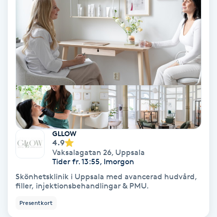
Hollywood Peel
Hot Stone Massage
Hot yoga
Hudföryngring
Huduppstramning
GLLOW
4.9
Hudvård
Vaksalagatan 26
,
Uppsala
Tider fr. 13:55, Imorgon
Hyaluronsyra
Skönhetsklinik i Uppsala med avancerad hudvård,
filler, injektionsbehandlingar & PMU.
Hyperhidros
Presentkort