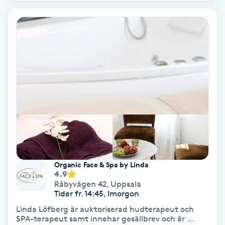
Hypnos
Hårborttagning
Hårbottenbehandling
Hårförlängning
Hårvård
Hälsa
Organic Face & Spa by Linda
4.9
Hälsprickor
Råbyvägen 42
,
Uppsala
Tider fr. 14:45, Imorgon
I
Linda Löfberg är auktoriserad hudterapeut och
Idrottsmassage
SPA-terapeut samt innehar gesällbrev och är ...