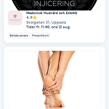
Svettbehandling
Medicinsk Hudvård och Estetik
T
4.9
Skolgatan 31
,
Uppsala
Tider fr. 11:40, ons 12 aug.
Tuina-massage
Betala senare
Presentkort
Taktil massage
Tandblekning
Tandläkare
Tatuering
Tatueringsborttagning