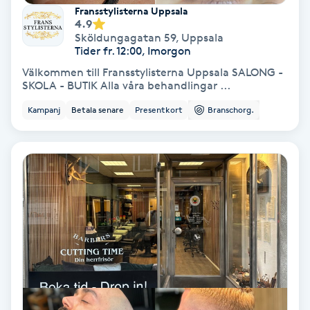
Extensions borttagning
Fransstylisterna Uppsala
4.9
Sköldungagatan 59
,
Uppsala
Eyeliner-tatuering
Tider fr. 12:00, Imorgon
F
Välkommen till Fransstylisterna Uppsala SALONG -
SKOLA - BUTIK Alla våra behandlingar ...
Face framing
Kampanj
Betala senare
Presentkort
Branschorg.
Faceliftmassage
Fet hårbotten
Fettreducering
Fibromassage
Fillers