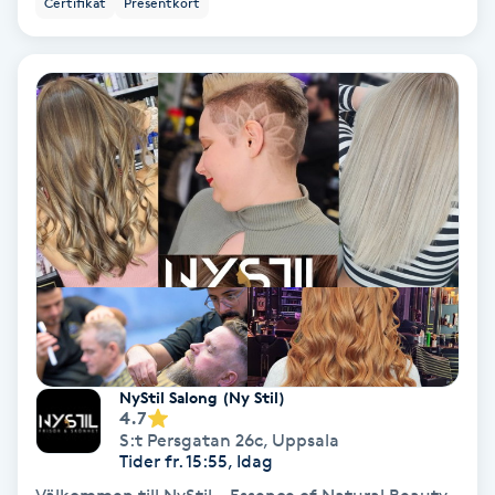
Certifikat
Presentkort
Ansiktsbehandling djuprengörande
B
Babylights
Balayage
Bambumassage
Barber
Barnklippning
NyStil Salong (Ny Stil)
4.7
BIAB
S:t Persgatan 26c
,
Uppsala
Tider fr. 15:55, Idag
Blowout