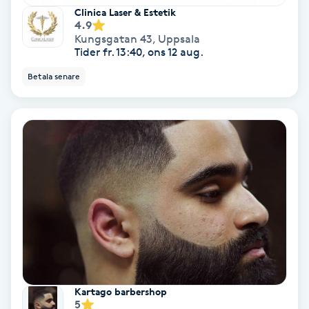
Clinica Laser & Estetik
Volymfransar
4.9
Kungsgatan 43
,
Uppsala
Tider fr. 13:40, ons 12 aug.
Vårtor
Betala senare
Y
Yin Yoga
Yoga
Yoga Nidra
Yogamassage
Z
Zonterapi
Kartago barbershop
5