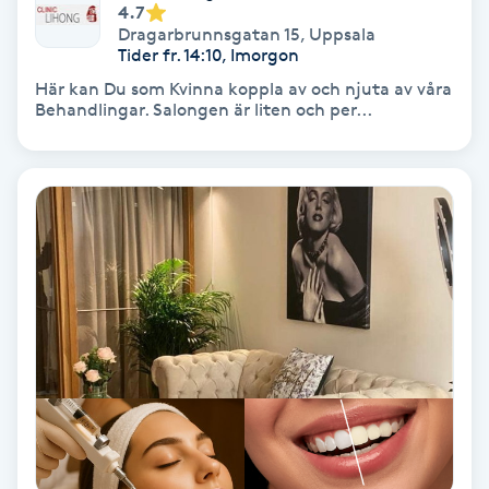
Lymfmassage
4.7
Dragarbrunnsgatan 15
,
Uppsala
Tider fr. 14:10, Imorgon
Läpptatuering
Här kan Du som Kvinna koppla av och njuta av våra
M
Behandlingar. Salongen är liten och per...
Makeup
Manikyr & Pedikyr
Massage
Medial vägledning
Medicinsk massage
Meditation